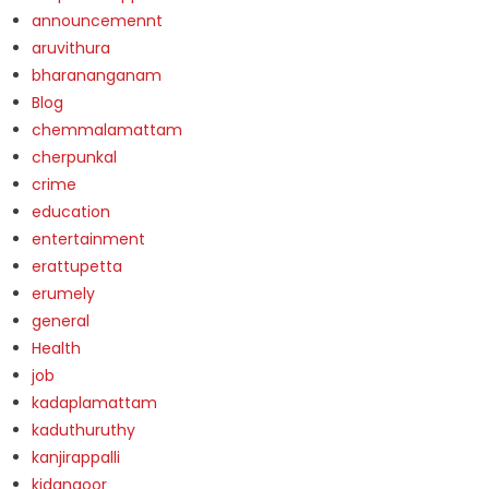
announcemennt
aruvithura
bharananganam
Blog
chemmalamattam
cherpunkal
crime
education
entertainment
erattupetta
erumely
general
Health
job
kadaplamattam
kaduthuruthy
kanjirappalli
kidangoor