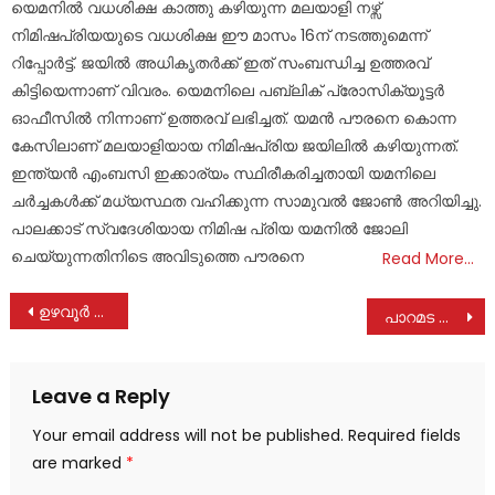
യെമനിൽ വധശിക്ഷ കാത്തു കഴിയുന്ന മലയാളി നഴ്സ്
നിമിഷപ്രിയയുടെ വധശിക്ഷ ഈ മാസം 16ന് നടത്തുമെന്ന്
റിപ്പോർട്ട്. ജയിൽ അധികൃതർക്ക് ഇത് സംബന്ധിച്ച ഉത്തരവ്
കിട്ടിയെന്നാണ് വിവരം. യെമനിലെ പബ്ലിക് പ്രോസിക്യൂട്ടർ
ഓഫീസിൽ നിന്നാണ് ഉത്തരവ് ലഭിച്ചത്. യമൻ പൗരനെ കൊന്ന
കേസിലാണ് മലയാളിയായ നിമിഷപ്രിയ ജയിലിൽ കഴിയുന്നത്.
ഇന്ത്യൻ എംബസി ഇക്കാര്യം സ്ഥിരീകരിച്ചതായി യമനിലെ
ചർച്ചകൾക്ക് മധ്യസ്ഥത വഹിക്കുന്ന സാമുവൽ ജോൺ അറിയിച്ചു.
പാലക്കാട് സ്വദേശിയായ നിമിഷ പ്രിയ യമനിൽ ജോലി
ചെയ്യുന്നതിനിടെ അവിടുത്തെ പൗരനെ
Read More…
Post
ഉഴവൂർ ഗ്രാമപഞ്ചായത്തിൽ ഹരിത സ്ഥാപനം പ്രഖ്യാപനം
പാറമട കുടിവെള്ള പദ്ധതി സമർപ്പിച്ചു
navigation
Leave a Reply
Your email address will not be published.
Required fields
are marked
*