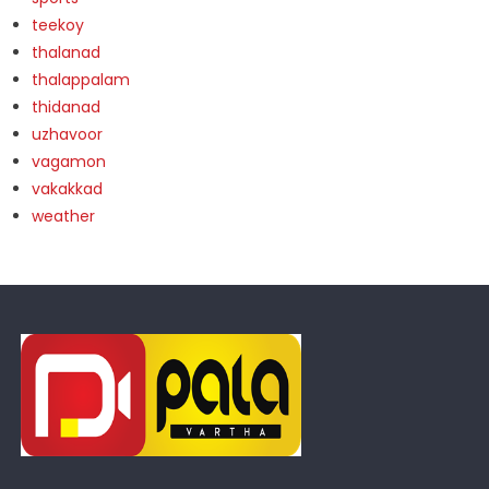
teekoy
thalanad
thalappalam
thidanad
uzhavoor
vagamon
vakakkad
weather