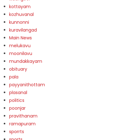
kottayam
kozhuvanal
kunnonni
kuravilangad
Main News
melukavu
moonilavu
mundakkayam
obituary
pala
payyanithottam
plasanal
politics
poonjar
pravithanam
ramapuram
sporrts
sports