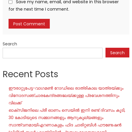
Save my name, email, and website in this browser
for the next time I comment.
Search
Search
Recent Posts
ഈരാറ്റുപേട്ട-വാഗമൺ റോഡിലെ രാത്രികാല യാത്രയ്ക്കും
വിനോദസഞ്ചാരകേന്ദ്രങ്ങലേയ്ക്കുള്ള പ്രവേശനത്തിനും
വിലക്ക്
ഓക്‌സിജനിലെ പ്രീ ഓണം സെയില്‍ ഇനി രണ്ട് ദിവസം കൂടി,
30 കോടിയുടെ സമ്മാനങ്ങളും ആനുകൂല്യങ്ങളും
സാന്ത്വനമായിഎറണാകുളം ഫിദ ചാരിറ്റബിൾ ഫൗണ്ടേഷൻ