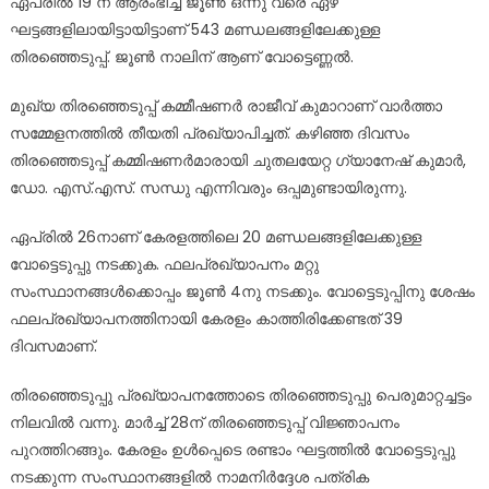
ഏപ്രില്‍ 19 ന് ആരംഭിച്ച് ജൂണ്‍ ഒന്നു വരെ ഏഴ്
ഘട്ടങ്ങളിലായിട്ടായിട്ടാണ് 543 മണ്ഡലങ്ങളിലേക്കുള്ള
തിരഞ്ഞെടുപ്പ്. ജൂണ്‍ നാലിന് ആണ് വോട്ടെണ്ണല്‍.
മുഖ്യ തിരഞ്ഞെടുപ്പ് കമ്മീഷണര്‍ രാജീവ് കുമാറാണ്‌ വാര്‍ത്താ
സമ്മേളനത്തില്‍ തീയതി പ്രഖ്യാപിച്ചത്‌. കഴിഞ്ഞ ദിവസം
തിരഞ്ഞെടുപ്പ് കമ്മിഷണർമാരായി ചുതലയേറ്റ ഗ്യാനേഷ് കുമാർ,
ഡോ. എസ്.എസ്. സന്ധു എന്നിവരും ഒപ്പമുണ്ടായിരുന്നു.
ഏപ്രിൽ 26നാണ് കേരളത്തിലെ 20 മണ്ഡലങ്ങളിലേക്കുള്ള
വോട്ടെടുപ്പു നടക്കുക. ഫലപ്രഖ്യാപനം മറ്റു
സംസ്ഥാനങ്ങൾക്കൊപ്പം ജൂൺ 4നു നടക്കും. വോട്ടെടുപ്പിനു ശേഷം
ഫലപ്രഖ്യാപനത്തിനായി കേരളം കാത്തിരിക്കേണ്ടത് 39
ദിവസമാണ്.
തിരഞ്ഞെടുപ്പു പ്രഖ്യാപനത്തോടെ തിരഞ്ഞെടുപ്പു പെരുമാറ്റച്ചട്ടം
നിലവിൽ വന്നു. മാർച്ച് 28ന് തിരഞ്ഞെടുപ്പ് വിജ്ഞാപനം
പുറത്തിറങ്ങും. കേരളം ഉൾപ്പെടെ രണ്ടാം ഘട്ടത്തിൽ വോട്ടെടുപ്പു
നടക്കുന്ന സംസ്ഥാനങ്ങളിൽ നാമനിർദ്ദേശ പത്രിക