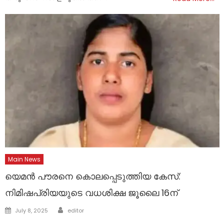
Main News
യെമൻ പൗരനെ കൊലപ്പെടുത്തിയ കേസ്:
നിമിഷപ്രിയയുടെ വധശിക്ഷ ജൂലൈ 16ന്
Author
Posted
July 8, 2025
editor
on