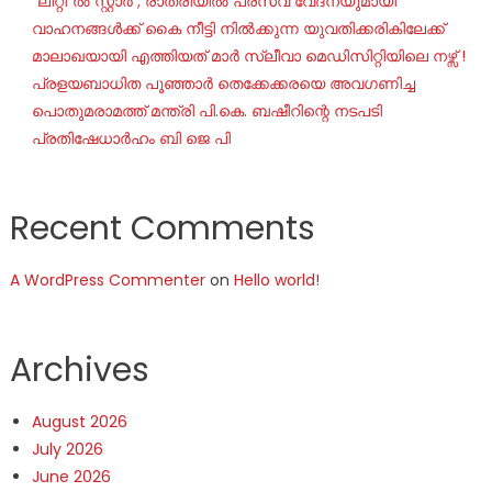
“ലിറ്റി”ൽ സ്റ്റാർ ; രാത്രിയിൽ പ്രസവ വേദനയുമായി
വാഹനങ്ങൾക്ക് കൈ നീട്ടി നിൽക്കുന്ന യുവതിക്കരികിലേക്ക്
മാലാഖയായി എത്തിയത് മാർ സ്ലീവാ മെഡിസിറ്റിയിലെ നഴ്സ് !
പ്രളയബാധിത പൂഞ്ഞാർ തെക്കേക്കരയെ അവഗണിച്ച
പൊതുമരാമത്ത് മന്ത്രി പി.കെ. ബഷീറിന്റെ നടപടി
പ്രതിഷേധാർഹം ബി ജെ പി
Recent Comments
A WordPress Commenter
on
Hello world!
Archives
August 2026
July 2026
June 2026