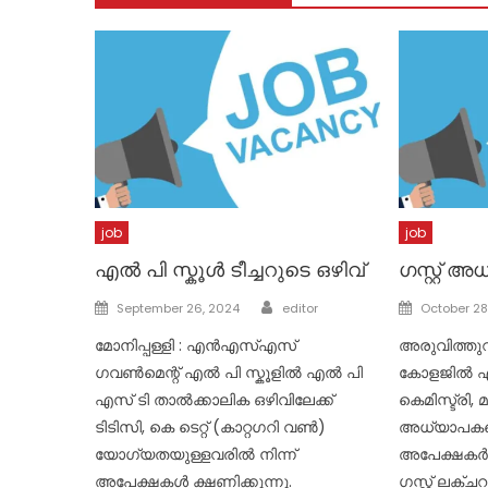
job
job
എൽ പി സ്കൂൾ ടീച്ചറുടെ ഒഴിവ്
ഗസ്റ്റ് 
Author
Posted
Posted
September 26, 2024
editor
October 28
on
on
മോനിപ്പള്ളി : എൻഎസ്എസ്
അരുവിത്തുറ
ഗവൺമെന്റ് എൽ പി സ്കൂളിൽ എൽ പി
കോളജില്‍ എ
എസ് ടി താൽക്കാലിക ഒഴിവിലേക്ക്
കെമിസ്ട്രി, 
ടിടിസി, കെ ടെറ്റ് (കാറ്റഗറി വൺ)
അധ്യാപകരെ
യോഗ്യതയുള്ളവരിൽ നിന്ന്
അപേക്ഷകര്
അപേക്ഷകൾ ക്ഷണിക്കുന്നു.
ഗസ്റ്റ് ലക്ചറ