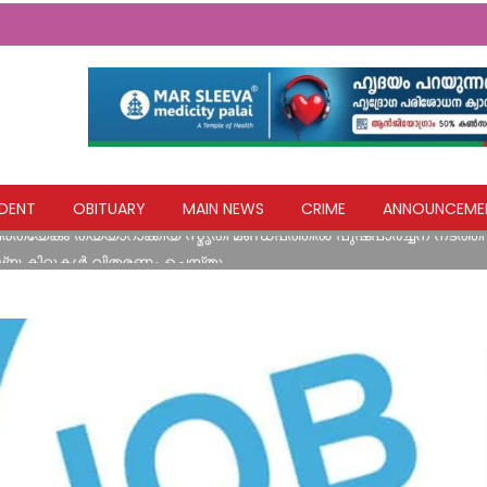
‌ പോസ്റ്റിന്റെ ചുവട് ഇളകിയ നിലയിൽ
DENT
OBITUARY
MAIN NEWS
CRIME
ANNOUNCEME
രത്യേകം തയ്യാറാക്കിയ സ്മൃതി മണ്ഡപത്തിൽ പുഷ്പാർച്ചന നടത്ത
്ഷ്യ കിറ്റുകൾ വിതരണം ചെയ്തു
വിദ്യാഭ്യാസ സ്ഥാപനങ്ങൾക്ക് നാളെ അവധി
ളയദുരന്തങ്ങൾ സർക്കാരിന്റെ അനാസ്ഥയുടെ ഫലം; നദികളിലെ മണ
: ബിജെപി
‌ പോസ്റ്റിന്റെ ചുവട് ഇളകിയ നിലയിൽ
രത്യേകം തയ്യാറാക്കിയ സ്മൃതി മണ്ഡപത്തിൽ പുഷ്പാർച്ചന നടത്ത