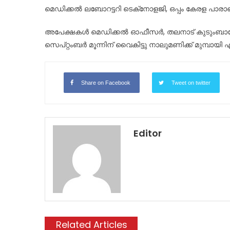
മെഡിക്കൽ ലബോറട്ടറി ടെക്‌നോളജി, ഒപ്പം കേരള പാ
അപേക്ഷകൾ മെഡിക്കൽ ഓഫീസർ, തലനാട് കുടുംബാരോഗ്
സെപ്റ്റംബർ മൂന്നിന് വൈകിട്ടു നാലുമണിക്ക് മുമ്പായ
Share on Facebook
Tweet on twitter
Editor
Related Articles