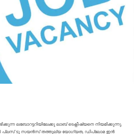
കുന്ന ലബോറട്ടറിയിലേക്കു ലാബ് ടെക്നീഷ്യനെ നിയമിക്കുന്നു.
കിൽ പ്ലസ് ടു സയൻസ് തത്തുല്യ യോഗ്യത, ഡിപ്ലോമ ഇൻ