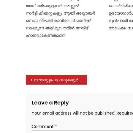
താല്പര്യമുള്ളവർ അസ്സൽ
ചെയ്തിരിക
സർട്ടിഫിക്കറ്റുകളും ആയി ഒക്ടോബർ
ഉദ്യോഗാര്‍
ഒന്നാം തീയതി രാവിലെ 10 മണിക്ക്
മുന്‍പായി 
നടക്കുന്ന അഭിമുഖത്തിൽ നേരിട്ട്
അപേക്ഷ സമര്
ഹാജരാകേണ്ടതാണ്.
Post
ഈരാറ്റുപേട്ട റഗുലേറ്റർ കം ബ്രിഡ്ജ് ഇറിഗേഷൻ എഞ്ചിനീയറുടെ റിപ്പോർട്ട് തള്ളണം
navigation
Leave a Reply
Your email address will not be published.
Require
Comment
*