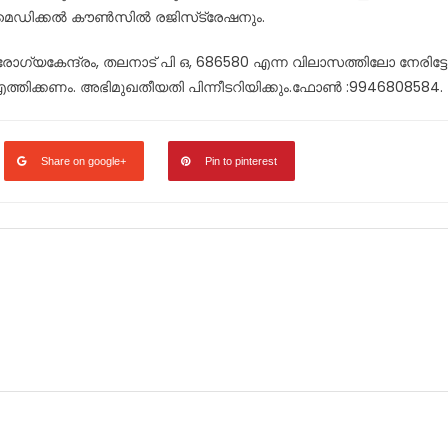
രാമെഡിക്കൽ കൗൺസിൽ രജിസ്‌ട്രേഷനും.
യകേന്ദ്രം, തലനാട് പി ഒ, 686580 എന്ന വിലാസത്തിലോ നേരിട്ട
ി എത്തിക്കണം. അഭിമുഖതീയതി പിന്നീടറിയിക്കും.ഫോൺ :9946808584.
Share on google+
Pin to pinterest