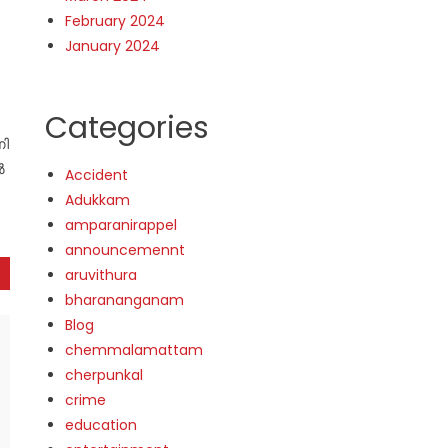
February 2024
January 2024
Categories
ണി
ൽ
Accident
Adukkam
amparanirappel
announcemennt
aruvithura
bharananganam
Blog
chemmalamattam
cherpunkal
crime
education