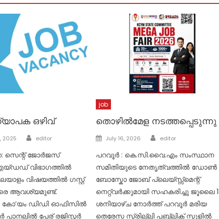
job
അധ്യാപക ഒഴിവ്
തൊഴിൽമേള നടത്തപ്പെടുന്നു
Author
Author
Posted
, 2025
editor
July 16, 2026
editor
on
: സെന്റ് ജോര്‍ജസ്
പറവൂർ : കെ.സി.വൈ.എം സംസ്ഥാന
യ്ഡഡ് വിഭാഗത്തില്‍
സമിതിയുടെ നേതൃത്വത്തിൽ ഡോൺ
മലയാളം വിഷയത്തില്‍ ഗസ്റ്റ്
ബോസ്കോ ജോബ് പ്ലെയ്സ്സ്‌മെന്റ്
 ആവശ്യമുണ്ട്.
നെറ്റ്‌വർക്കുമായി സഹകരിച്ചു ജൂലൈ 
‍ കോ’യം ഡിഡി ഓഫിസില്‍
ശനിയാഴ്ച നോർത്ത് പറവൂർ മരിയ
ര്‍ പാനലില്‍ പേര് രജിസ്റ്റര്‍
തെരേസ സ്ക്രില്ലി പബ്ലിക് സ്കൂളിൽ