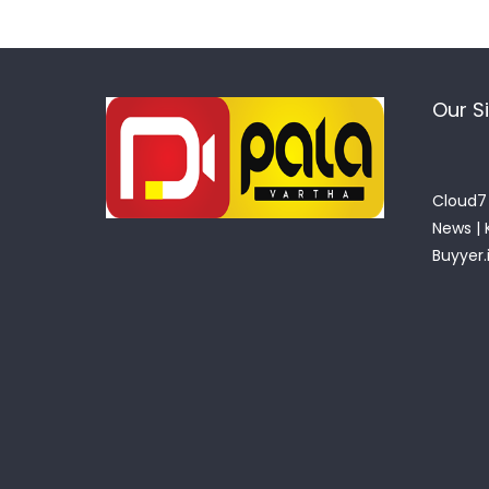
Our S
Cloud7 
News
|
Buyyer.