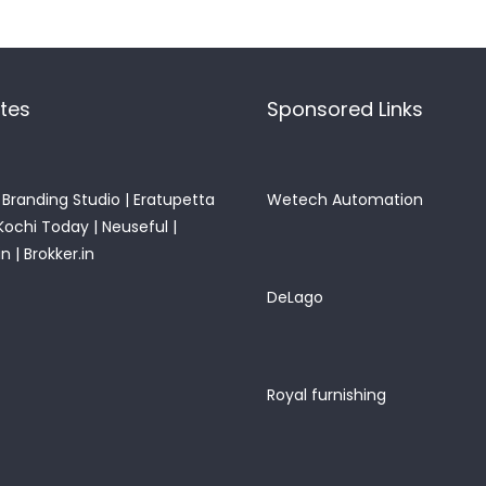
ites
Sponsored Links
Branding Studio
|
Eratupetta
Wetech Automation
Kochi Today
|
Neuseful
|
in
|
Brokker.in
DeLago
Royal furnishing