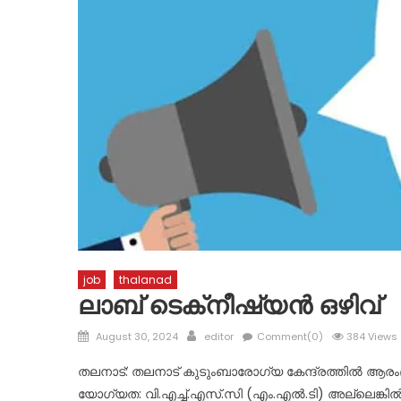
job
thalanad
ലാബ് ടെക്‌നീഷ്യൻ ഒഴിവ്
Posted
Author
August 30, 2024
editor
Comment(0)
384 Views
on
തലനാട്: തലനാട് കുടുംബാരോഗ്യ കേന്ദ്രത്തിൽ ആരംഭിക്
യോഗ്യത: വി.എച്ച്.എസ്.സി (എം.എൽ.ടി) അല്ലെങ്