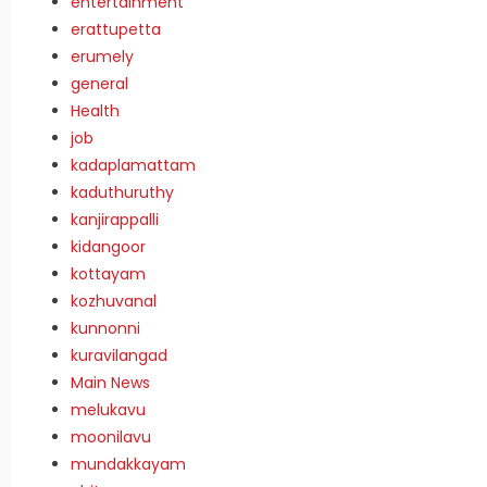
entertainment
erattupetta
erumely
general
Health
job
kadaplamattam
kaduthuruthy
kanjirappalli
kidangoor
kottayam
kozhuvanal
kunnonni
kuravilangad
Main News
melukavu
moonilavu
mundakkayam