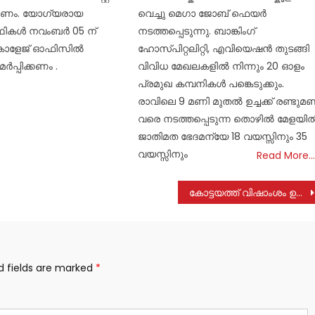
്കണം. യോഗ്യരായ
വെച്ചു മെഗാ ജോബ് ഫെയർ
ഥികള്‍ നവംബര്‍ 05 ന്
നടത്തപ്പെടുന്നു. ബാങ്കിംഗ്
കോളേജ് ഓഫിസില്‍
ഹോസ്പിറ്റലിറ്റി, എവിയെഷൻ തുടങ്ങി
‍പ്പിക്കണം .
വിവിധ മേഖലകളിൽ നിന്നും 20 ഓളം
പ്രമുഖ കമ്പനികൾ പങ്കെടുക്കും.
രാവിലെ 9 മണി മുതൽ ഉച്ചക്ക് രണ്ടുമ
വരെ നടത്തപ്പെടുന്ന തൊഴിൽ മേളയി
ജാതിമത ഭേദമന്യേ 18 വയസ്സിനും 35
വയസ്സിനും
Read More…
കോട്ടയത്ത് വിഷാംശം ഉള്ളിൽചെന്ന് ഗൃഹനാഥൻ മരിച്ചു
d fields are marked
*