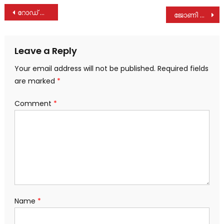
Post
റോഡ് കുറുകെ കടക്കുന്നതിനിടെ സ്കൂട്ടർ ഇടിച്ച് റിട്ടയേർഡ് ഗവൺമെൻ്റ് ഡോക്ടർക്ക്‌ പരുക്ക്
ജോണി നെല്ലൂരിന്റെ മടങ്ങിവരവ് കേരള കോണ്‍ഗ്രസ് എമ്മിന് ശക്തിപകരും; സ്വാഗതം ചെയ്ത് ജോസ് കെ മാണി
navigation
Leave a Reply
Your email address will not be published.
Required fields
are marked
*
Comment
*
Name
*