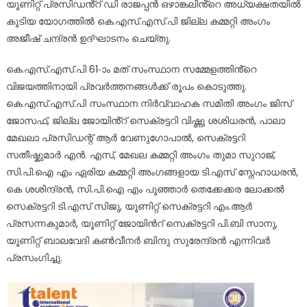
യൂണിറ്റ് പ്രസിഡൻ്റ് ഡി രാജപ്പൻ ഒഴാങ്കലിൻ്റെ അധ്യക്ഷതയിൽ
കൂടിയ യോഗത്തിൽ കെ.എസ്.എസ്.പി ജില്ല കമ്മറ്റി അംഗം
അജീഷ് ചന്ദ്രൻ ഉദ്ഘാടനം ചെയ്തു.
കെ.എസ്.എസ്.പി 61-ാം മത് സംസ്ഥാന സമ്മേളത്തിൻ്റെ
വിജയത്തിനായി പ്രവർത്തനങ്ങൾക്ക് രൂപം കൊടുത്തു.
കെ.എസ്.എസ്.പി സംസ്ഥാന നിർവ്വാഹക സമിതി അംഗം ജിസ്‌
ജോസഫ്, ജില്ല ജോയിൻ്റ് സെക്രട്ടറി വിഷ്ണു ശശിധരൻ, പാലാ
മേഖലാ പ്രസിഡന്റ് ആർ വേണുഗോപാൽ, സെക്രട്ടറി
സതീഷ്കുമാർ എൻ. എസ്, മേഖല കമ്മറ്റി അംഗം തുമാ സുറാജ്,
സി.പി.ഐ എം ഏരിയ കമ്മറ്റി അംഗങ്ങളായ ടി.എസ് സ്നേഹാധരൻ,
കെ ശശിന്ദ്രൻ, സി.പി.ഐ എം പൂഞ്ഞാർ തെക്കേക്കര ലോക്കൽ
സെക്രട്ടറി ടി.എസ് സിജു, യൂണിറ്റ് സെക്രട്ടറി എം.ആർ
പ്രസന്നകുമാർ, യൂണിറ്റ് ജോയിൻറ് സെക്രട്ടറി പി.ബി സാനു,
യൂണിറ്റ് ബാലവേദി കൺവീനർ ബിന്ദു സുരേന്ദ്രൻ എന്നിവർ
പ്രസംഗിച്ചു.