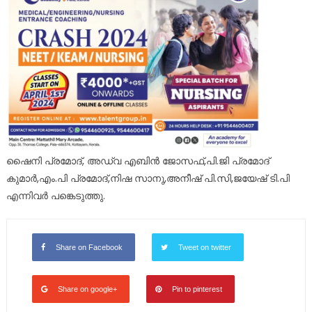
ഷൈനി പ്രമോദ്, അഡ്വ എബിൻ ജോസഫ്,പി.ജി പ്രമോദ്
കുമാർ,എം.പി പ്രമോദ്,നിഷ സാനു,അനീഷ് പി.സി,ജയേഷ് ടി.പി
എന്നിവർ പങ്കെടുത്തു.
Share on Facebook
Tweet on twitter
Share on google+
Pin to pinterest