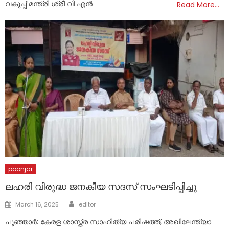
വകുപ്പ് മന്ത്രി ശ്രീ വി എൻ
Read More…
poonjar
ലഹരി വിരുദ്ധ ജനകീയ സദസ് സംഘടിപ്പിച്ചു
Author
Posted
March 16, 2025
editor
on
പൂഞ്ഞാർ: കേരള ശാസ്ത്ര സാഹിത്യ പരിഷത്ത്, അഖിലേന്ത്യാ