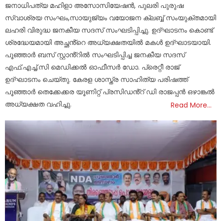
ജനാധിപത്യ മഹിളാ അസോസിയേഷൻ, പുലരി പുരുഷ
സ്വാശ്രയ സംഘം,സായുജ്യം വയോജന ക്ലബ്ബ് സംയുക്തമായി
ലഹരി വിരുദ്ധ ജനകീയ സദസ് സംഘടിപ്പിച്ചു. ഉദ്ഘാടനം കൊണ്ട്
ശ്രദ്ധേയമായി അച്ഛൻ്റെ അധ്യക്ഷതയിൽ മകൾ ഉദ്ഘാടയായി.
പൂഞ്ഞാർ ബസ് സ്റ്റാൻ്റിൽ സംഘടിപ്പിച്ച ജനകീയ സദസ്
എഫ്.എച്ച്.സി മെഡിക്കൽ ഓഫീസർ ഡോ. പ്രെറ്റീ രാജ്
ഉദ്ഘാടനം ചെയ്തു. കേരള ശാസ്ത്ര സാഹിത്യ പരിഷത്ത്
പൂഞ്ഞാർ തെക്കേക്കര യൂണിറ്റ് പ്രസിഡൻ്റ് ഡി രാജപ്പൻ ഒഴാങ്കൽ
അധ്യക്ഷത വഹിച്ചു.
Read More…