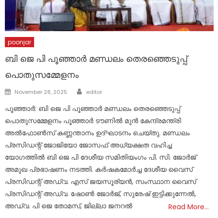
poonjar
ബി ജെ പി പൂഞ്ഞാർ മണ്ഡലം തെരഞ്ഞെടുപ്പ്
പൊതുസമ്മേളനം
Author
Posted
November 28, 2025
editor
on
പൂഞ്ഞാർ: ബി ജെ പി പൂഞ്ഞാർ മണ്ഡലം തെരഞ്ഞെടുപ്പ്
പൊതുസമ്മേളനം പൂഞ്ഞാർ ടൗണിൽ മുൻ കേന്ദ്രമന്ത്രി
അൽഫോൺസ് കണ്ണന്താനം ഉദ്ഘാടനം ചെയ്തു. മണ്ഡലം
പ്രസിഡന്റ്‌ ജോജിയോ ജോസഫ് അധ്യക്ഷത വഹിച്ച
യോഗത്തിൽ ബി ജെ പി ദേശീയ സമിതിയംഗം പി. സി. ജോർജ്
അമുഖ പ്രഭാഷണം നടത്തി. കർഷകമോർച്ച ദേശീയ വൈസ്
പ്രസിഡന്റ്‌ അഡ്വ. എസ് ജയസൂര്യൻ, സംസ്ഥാന വൈസ്
പ്രസിഡന്റ്‌ അഡ്വ. ഷോൺ ജോർജ്, സുരേഷ് ഇട്ടിക്കുന്നേൽ,
അഡ്വ. പി ജെ തോമസ്, ജില്ലാ ജനറൽ
Read More…