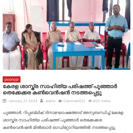
പ്രളയത്തിൽ നാശനഷ്ടങ്ങൾ നേരിട്ട വ്യാപാരികൾക്ക്
സാമ്പത്തിക സഹായ പാക്കേജ് സർക്കാർ തയ്യാറാക്കണം:
സി.പി. അബ്ദുലത്തീഫ്
കോട്ടയം ജില്ലയിലെ വിദ്യാഭ്യാസ സ്ഥാപനങ്ങൾക്ക് നാളെ
അവധി
poonjar
കേരള ശാസ്ത്ര സാഹിത്യ പരിഷത്ത് പൂഞ്ഞാർ
തെക്കേക്കര കൺവെൻഷൻ നടത്തപ്പെട്ടു
Posted
Author
January 27, 2024
editor
Comment(0)
600 Views
on
പൂഞ്ഞാർ: റിപ്പബ്ലിക് ദിനാഘോഷത്തോട് അനുബന്ധിച്ച് കേരള
ശാസ്ത്ര സാഹിത്യ പരിഷത്ത് പൂഞ്ഞാർ തെക്കേക്കര
കൺവെൻഷൻ മിൽബാർ ഓഡിറ്റോറിയത്തിൽ നടത്തപ്പെട്ടു.