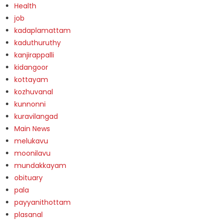
Health
job
kadaplamattam
kaduthuruthy
kanjirappalli
kidangoor
kottayam
kozhuvanal
kunnonni
kuravilangad
Main News
melukavu
moonilavu
mundakkayam
obituary
pala
payyanithottam
plasanal