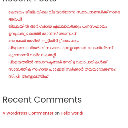
കോട്ടയം ജില്ലയിലെ വിദ്യാഭ്യാസ സ്ഥാപനങ്ങൾക്ക് നാളെ
അവധി
ജില്ലയില്‍ അര്‍ഹരായ എല്ലാവര്‍ക്കും ധനസഹായം
ഉറപ്പാക്കും: മന്ത്രി മോന്‍സ് ജോസഫ്
കാറുകൾ തമ്മിൽ കൂട്ടിയിടിച്ച് അപകടം
പ്രളയബാധിതർക്ക് സഹായ ഹസ്തവുമായി കോൺഗ്രസ്
കുന്നോന്നി വാർഡ് കമ്മറ്റി
പ്രളയത്തിൽ നാശനഷ്ടങ്ങൾ നേരിട്ട വ്യാപാരികൾക്ക്
സാമ്പത്തിക സഹായ പാക്കേജ് സർക്കാർ തയ്യാറാക്കണം:
സി.പി. അബ്ദുലത്തീഫ്
Recent Comments
A WordPress Commenter
on
Hello world!