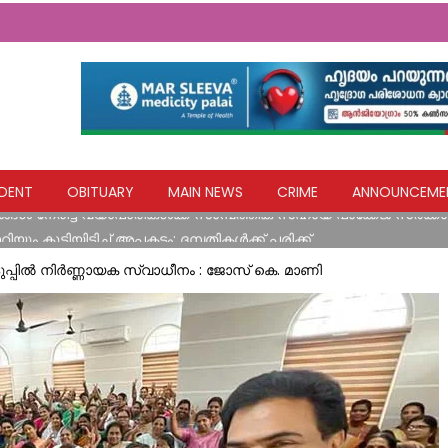
വിദ്യാഭ്യാസ സ്ഥാപനങ്ങൾക്ക് നാളെ അവധി
DENT
OBITUARY
MAIN NEWS
CRIME
ANNOUNCEME
ങൾ നേരിട്ട വ്യാപാരികൾക്ക് സാമ്പത്തിക സഹായ പാക്കേജ് സർക്കാ
യും കൂ​ട്ടി​യി​ടി​ച്ച് അ​പ​ക​ടം; ദ​മ്പ​തി​ക​ൾ​ക്ക് പ​രി​ക്ക്
രത്യേകം തയ്യാറാക്കിയ സ്മൃതി മണ്ഡപത്തിൽ പുഷ്പാർച്ചന നടത്ത
ടുപ്പിൽ നിർണ്ണായക സ്വാധീനം : ജോസ് കെ. മാണി
്ഷ്യ കിറ്റുകൾ വിതരണം ചെയ്തു
വിദ്യാഭ്യാസ സ്ഥാപനങ്ങൾക്ക് നാളെ അവധി
ങൾ നേരിട്ട വ്യാപാരികൾക്ക് സാമ്പത്തിക സഹായ പാക്കേജ് സർക്കാ