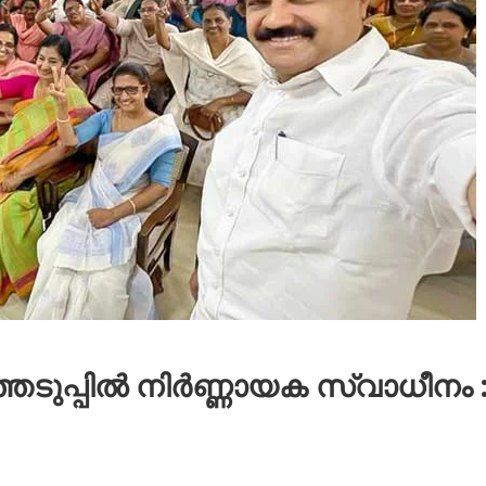
ഞെടുപ്പിൽ നിർണ്ണായക സ്വാധീനം 