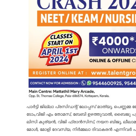
പാർട്ടി ജില്ലാ പ്രസിഡന്റ് ലോപ്പസ് മാത്യു, പെണ്ണമ്
ടോം,വിജി എം തോമസ്, ബേബി ഉഴത്തുവാൽ, ബൈജു പു
ലിസി കുര്യൻ, വിജി ഫ്രാൻസിസ്, നയന ബിജു, ലീലാമ
മോൾ, മോളി ദേവസ്യ, നിർമ്മലാ ദിവാകരൻ എന്നിവർ പ്