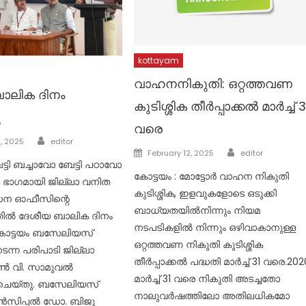
kottayam
വാഹനനികുതി: ഒറ്റത്തവണ
ാലിക ദിനം
കുടിശ്ശിക തീർപ്പാക്കൽ മാർച്ച് 3
ു
വരെ
Author
, 2025
editor
Author
Posted
February 12, 2025
editor
ട്ടി ബച്ചാവോ ബേട്ടി പഠാവോ
on
കോട്ടയം : മോട്ടോർ വാഹന നികുതി
 ഭാഗമായി ജില്ലാ വനിത
കുടിശ്ശിക, ഇളവുകളോടെ ഒടുക്കി
സന ഓഫീസിന്റെ
ബാധ്യതയിൽനിന്നും നിയമ
തിൽ ദേശീയ ബാലിക ദിനം
നടപടികളിൽ നിന്നും ഒഴിവാകാനുള്ള
 കോട്ടയം ബസേലിയസ്
ഒറ്റത്തവണ നികുതി കുടിശ്ശിക
്ന പരിപാടി ജില്ലാ
തീർപ്പാക്കൽ പദ്ധതി മാർച്ച് 31 വരെ.202
ൺ വി. സാമുവൽ
മാർച്ച് 31 വരെ നികുതി അടച്ചതോ
ചെയ്തു. ബസേലിയസ്
നാലുവർഷത്തിലോ അതിലധികമോ
ിൻസിപ്പൽ ഡോ. ബിജു