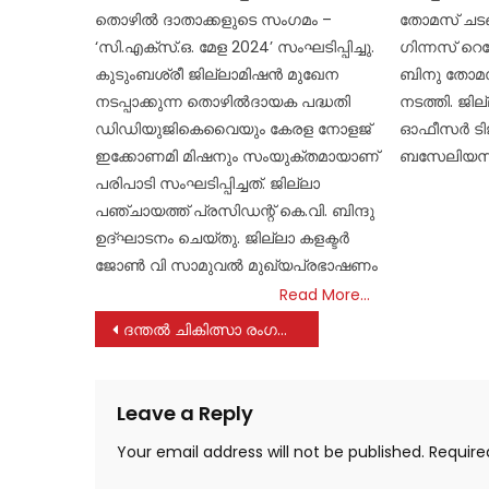
തൊഴിൽ ദാതാക്കളുടെ സംഗമം –
തോമസ് ചടങ
‘സി.എക്സ്.ഒ. മേള 2024’ സംഘടിപ്പിച്ചു.
ഗിന്നസ് റ
കുടുംബശ്രീ ജില്ലാമിഷൻ മുഖേന
ബിനു തോമസ
നടപ്പാക്കുന്ന തൊഴിൽദായക പദ്ധതി
നടത്തി. ജ
ഡിഡിയുജികെവൈയും കേരള നോളജ്
ഓഫീസർ ടിജ
ഇക്കോണമി മിഷനും സംയുക്തമായാണ്
ബസേലിയസ
പരിപാടി സംഘടിപ്പിച്ചത്. ജില്ലാ
പഞ്ചായത്ത് പ്രസിഡന്റ് കെ.വി. ബിന്ദു
ഉദ്ഘാടനം ചെയ്തു. ജില്ലാ കളക്ടർ
ജോൺ വി സാമുവൽ മുഖ്യപ്രഭാഷണം
Read More…
Post
ദന്തൽ ചികിത്സാ രംഗത്ത് കേരളത്തെ ആഗോള ഹബ് ആക്കും: മന്ത്രി വീണാ ജോർജ്
navigation
Leave a Reply
Your email address will not be published.
Require