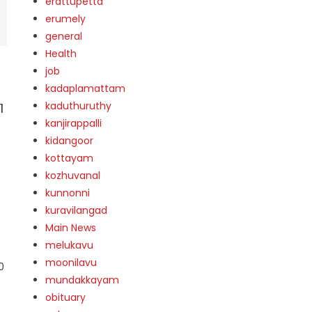
erattupetta
erumely
general
Health
job
kadaplamattam
kaduthuruthy
1
kanjirappalli
kidangoor
kottayam
kozhuvanal
kunnonni
kuravilangad
Main News
melukavu
moonilavu
0
mundakkayam
obituary