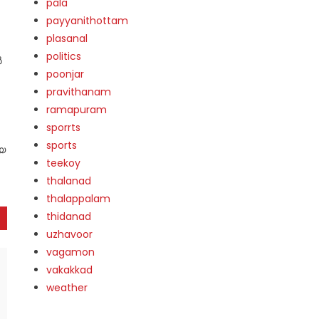
pala
payyanithottam
plasanal
politics
ൺ
poonjar
pravithanam
ramapuram
sporrts
sports
ോയ
teekoy
thalanad
thalappalam
thidanad
uzhavoor
vagamon
vakakkad
weather