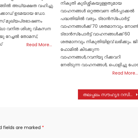
നികുതി കുടിശ്ശികയുള്ളതുമായ
്ങിൽ അധ്യക്ഷത വഹിച്ചു.
വാഹനങ്ങൾ ഒറ്റത്തവണ തീർപ്പാക്കൽ
െക്കോഡ് ഉടമയായ ഡോ.
പദ്ധതിയിൽ വരും. ട്രാൻസ്പോർട്ട്
് മുഖ്യപ്രഭാഷണം
വാഹനങ്ങൾക്ക് 70 ശതമാനവും നോ
ില്ലാ വനിത ശിശു വികസന
ട്രാൻസ്പോർട്ട് വാഹനങ്ങൾക്ക് 60
ു റേച്ചൽ തോമസ്,
ശതമാനവും നികുതിയിളവ് ലഭിക്കും. ജി
്
Read More…
ഫോമിൽ കിടക്കുന്ന
വാഹനങ്ങൾ,റവന്യൂ റിക്കവറി
നേരിടുന്ന വാഹനങ്ങൾ, പൊളിച്ചു പ
Read More…
തലപ്പലം സൗഹൃദ റസിഡൻസ് അസോസിയേഷന്റെ പൊതുയോഗം ചേർന്നു
d fields are marked
*