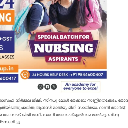
മ ജോസഫ്, നിർമ്മല ജിമ്മി, സിന്ധു മോൾ ജേക്കബ്, സണ്ണിതെക്കേടം, ജോ
തിയിടത്തുചാലിൽ,ആൻസി മാത്യു, മിനി സാവിയോ, റാണി ജോർജ്,
്മ ജോസഫ്, ജിജി തമ്പി, ഡാനി ജോസഫ്,എൽസമ മാത്യു, ബിന്ദു
രസംഗിച്ചു.