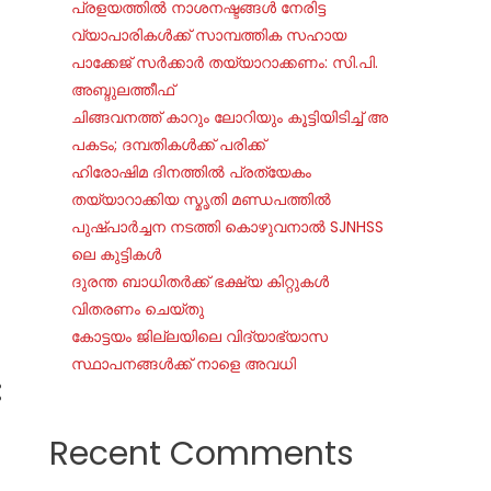
പ്രളയത്തിൽ നാശനഷ്ടങ്ങൾ നേരിട്ട
വ്യാപാരികൾക്ക് സാമ്പത്തിക സഹായ
പാക്കേജ് സർക്കാർ തയ്യാറാക്കണം: സി.പി.
അബ്ദുലത്തീഫ്
ചി​ങ്ങ​വ​ന​ത്ത് കാ​റും ലോ​റി​യും കൂ​ട്ടി​യി​ടി​ച്ച് അ​
പ​ക​ടം; ദ​മ്പ​തി​ക​ൾ​ക്ക് പ​രി​ക്ക്
ഹിരോഷിമ ദിനത്തിൽ പ്രത്യേകം
തയ്യാറാക്കിയ സ്മൃതി മണ്ഡപത്തിൽ
പുഷ്പാർച്ചന നടത്തി കൊഴുവനാൽ SJNHSS
ലെ കുട്ടികൾ
ദുരന്ത ബാധിതർക്ക് ഭക്ഷ്യ കിറ്റുകൾ
വിതരണം ചെയ്തു
കോട്ടയം ജില്ലയിലെ വിദ്യാഭ്യാസ
സ്ഥാപനങ്ങൾക്ക് നാളെ അവധി
:
Recent Comments