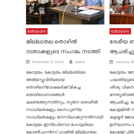
kottayam
kottayam
ജില്ലാതല തൊഴിൽ
ദേശീയ ബ
ദാതാക്കളുടെ സംഗമം നടത്തി
ആചരിച്ച
Author
Posted
Posted
November 12, 2024
editor
January 25
on
on
കോട്ടയം: കോട്ടയം ജില്ലയിലെ
കോട്ടയം :ബേ
അഭ്യസ്തവിദ്യരായ
പദ്ധതിയുടെ
തൊഴിലന്വേഷകർക്ക് മികച്ച
ശിശു വിക
തൊഴിലവസരങ്ങൾ
നേതൃത്വത്
കണ്ടെത്തുന്നതിനും, നൂതന തൊഴിൽ
ആചരിച്ചു.
സാധ്യതകളും നൈപുണ്യ
കോളജിൽ നടന
സാധ്യതകളും മനസിലാക്കുന്നതിനായി
കളക്ടർ ജോ
കോട്ടയം ഇന്ദ്രപ്രസ്ഥ ഹോട്ടലിലെ
ഉദ്ഘാടനം 
കോൺഫറൻസ് ഹാളിൽ ജില്ലാതല
കോളജ് പ്ര