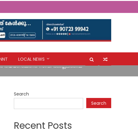
NNT
LOCAL NEWS
ർ തയ്യാറാക്കണം: സി.പി. അബ്ദുലത്തീഫ്
ി കൊഴുവനാൽ SJNHSS ലെ കുട്ടികൾ
Search
ർ തയ്യാറാക്കണം: സി.പി. അബ്ദുലത്തീഫ്
Search
Recent Posts