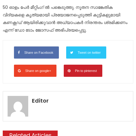
50 ഓളം പേർ മീറ്റിംഗ് ൽ പങ്കെടുത്തു. നൂതന സാങ്കേതിക
വിദ്യകളെ കൃത്യമായി പ്രയോജനപ്പെടുത്തി കുട്ടികളുമായി
കണക്റ്റഡ് ആയിരിക്കുവാൻ അധ്യാപകർ നിരന്തരം ശ്രമിക്കണം
എന്ന് ഡോ ടോം ജോസഫ് അഭിപ്രയപ്പെട്ടു.
Share on Facebook
Tweet on twitter
Share on google+
Pin to pinterest
Editor
Related Articles