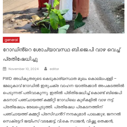
general
റോഡിൻ്റെ ശോച്യാവസ്ഥ ബി.ജെ.പി വാഴ വെച്ച്
പ്രതിഷേധിച്ചു
Author
Posted
November 10, 2024
editor
on
PWD അധികൃതരുടെ കെടുകാര്യസ്ഥത മൂലം കൊല്ലപള്ളി –
മേലുകാവ് റോഡിൽ ഇരുചക്ര വാഹന യാത്രക്കാർ അപകടത്തിൽ
പെടുന്നത് പതിവാകുന്നു. ഇതിൽ പ്രിതിഷേധിച്ച് കൊണ്ട് ബിജെപി
കടനാട് പഞ്ചായത്ത് കമ്മിറ്റി റോഡിലെ കുഴികളിൽ വാഴ നട്ട്
പ്രതിഷേധം രേഖപ്പെടുത്തി. പ്രതിഷേധ പ്രകടനത്തിന്
പഞ്ചായത്ത് കമ്മറ്റി പ്രസിഡൻ്റ് നന്ദകുമാർ പാലക്കുഴ, ജനറൽ
സെക്രട്ടറി ജയിംസ് വടക്കേട്ട്, വി.കെ സാജൻ, വിഷ്ണു തെക്കൻ,