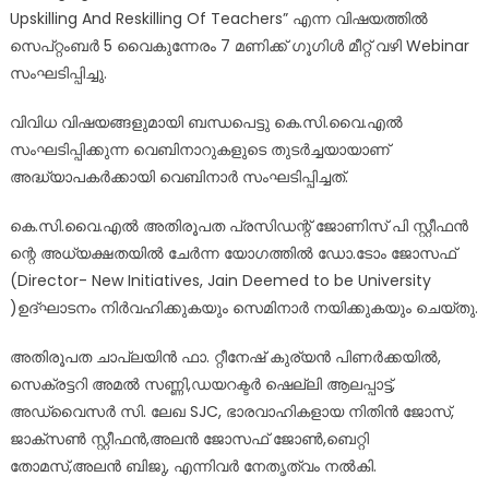
Upskilling And Reskilling Of Teachers” എന്ന വിഷയത്തിൽ
സെപ്റ്റംബർ 5 വൈകുന്നേരം 7 മണിക്ക് ഗൂഗിൾ മീറ്റ് വഴി Webinar
സംഘടിപ്പിച്ചു.
വിവിധ വിഷയങ്ങളുമായി ബന്ധപെട്ടു കെ.സി.വൈ.എൽ
സംഘടിപ്പിക്കുന്ന വെബിനാറുകളുടെ തുടർച്ചയായാണ്
അദ്ധ്യാപകർക്കായി വെബിനാർ സംഘടിപ്പിച്ചത്.
കെ.സി.വൈ.എൽ അതിരൂപത പ്രസിഡന്റ്‌ ജോണിസ് പി സ്റ്റീഫൻ
ന്റെ അധ്യക്ഷതയിൽ ചേർന്ന യോഗത്തിൽ ഡോ.ടോം ജോസഫ്
(Director- New Initiatives, Jain Deemed to be University
)ഉദ്‌ഘാടനം നിർവഹിക്കുകയും സെമിനാർ നയിക്കുകയും ചെയ്തു.
അതിരൂപത ചാപ്ലയിൻ ഫാ. റ്റീനേഷ് കുര്യൻ പിണർക്കയിൽ,
സെക്രട്ടറി അമൽ സണ്ണി,ഡയറക്ടർ ഷെല്ലി ആലപ്പാട്ട്,
അഡ്വൈസർ സി. ലേഖ SJC, ഭാരവാഹികളായ നിതിൻ ജോസ്,
ജാക്സൺ സ്റ്റീഫൻ,അലൻ ജോസഫ് ജോൺ,ബെറ്റി
തോമസ്,അലൻ ബിജു, എന്നിവർ നേതൃത്വം നൽകി.