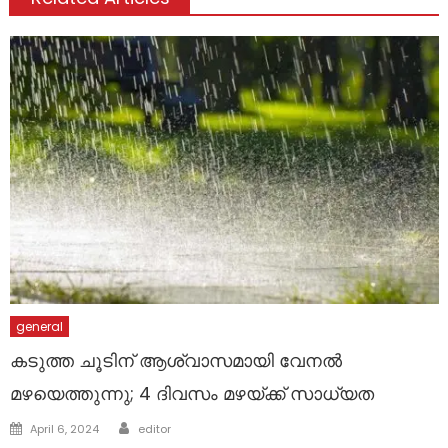
general
കടുത്ത ചൂടിന് ആശ്വാസമായി വേനല്‍
മഴയെത്തുന്നു; 4 ദിവസം മഴയ്ക്ക് സാധ്യത
Author
Posted
April 6, 2024
editor