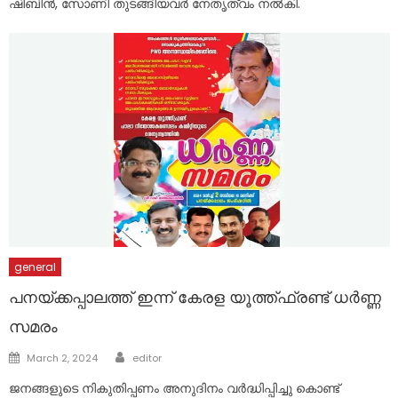
ഷിബിൻ, സോണി തുടങ്ങിയവർ നേതൃത്വം നൽകി.
general
പനയ്ക്കപ്പാലത്ത് ഇന്ന് കേരള യൂത്ത്ഫ്രണ്ട് ധർണ്ണ
സമരം
Author
Posted
March 2, 2024
editor
on
ജനങ്ങളുടെ നികുതിപ്പണം അനുദിനം വർദ്ധിപ്പിച്ചു കൊണ്ട്