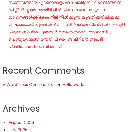
സാന്ത്വനമായിഎറണാകുളം ഫിദ ചാരിറ്റബിൾ ഫൗണ്ടേഷൻ
“ലിറ്റി”ൽ സ്റ്റാർ ; രാത്രിയിൽ പ്രസവ വേദനയുമായി
വാഹനങ്ങൾക്ക് കൈ നീട്ടി നിൽക്കുന്ന യുവതിക്കരികിലേക്ക്
മാലാഖയായി എത്തിയത് മാർ സ്ലീവാ മെഡിസിറ്റിയിലെ നഴ്സ് !
പ്രളയബാധിത പൂഞ്ഞാർ തെക്കേക്കരയെ അവഗണിച്ച
പൊതുമരാമത്ത് മന്ത്രി പി.കെ. ബഷീറിന്റെ നടപടി
പ്രതിഷേധാർഹം ബി ജെ പി
Recent Comments
A WordPress Commenter
on
Hello world!
Archives
August 2026
July 2026