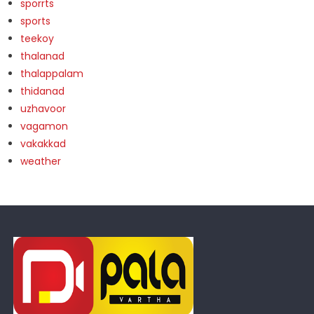
sporrts
sports
teekoy
thalanad
thalappalam
thidanad
uzhavoor
vagamon
vakakkad
weather