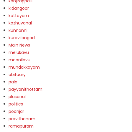
kanjirappalli
kidangoor
kottayam
kozhuvanal
kunnonni
kuravilangad
Main News
melukavu
moonilavu
mundakkayam
obituary
pala
payyanithottam
plasanal
politics
poonjar
pravithanam
ramapuram