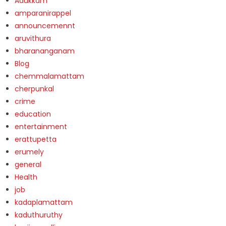
Adukkam
amparanirappel
announcemennt
aruvithura
bharananganam
Blog
chemmalamattam
cherpunkal
crime
education
entertainment
erattupetta
erumely
general
Health
job
kadaplamattam
kaduthuruthy