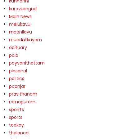
kunnonni
kuravilangad
Main News
melukavu
moonilavu
mundakkayam
obituary
pala
payyanithottam
plasanal
politics
poonjar
pravithanam
ramapuram
sporrts
sports
teekoy
thalanad