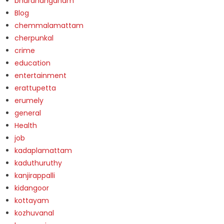
bharananganam
Blog
chemmalamattam
cherpunkal
crime
education
entertainment
erattupetta
erumely
general
Health
job
kadaplamattam
kaduthuruthy
kanjirappalli
kidangoor
kottayam
kozhuvanal