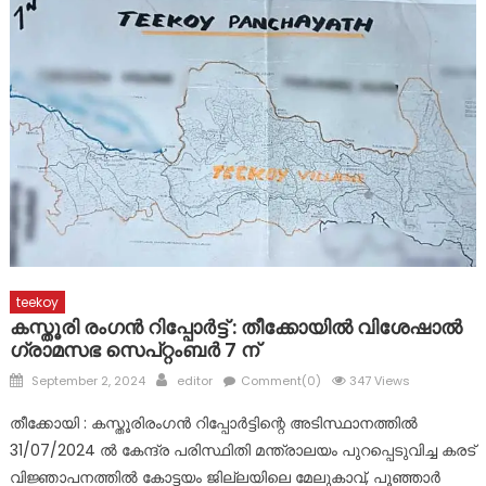
30 കോടിയുടെ സമ്മാനങ്ങളും ആനുകൂല്യങ്ങളും
സാന്ത്വനമായിഎറണാകുളം ഫിദ ചാരിറ്റബിൾ ഫൗണ്ടേഷൻ
കുന്നോന്നി ഗുരുദേവ ക്ഷേത്രത്തിൽ കർക്കിടക വാവുബലി
teekoy
കസ്തൂരി രംഗൻ റിപ്പോർട്ട്‌ : തീക്കോയിൽ വിശേഷാൽ
ഗ്രാമസഭ സെപ്റ്റംബർ 7 ന്
Posted
Author
September 2, 2024
editor
Comment(0)
347 Views
on
തീക്കോയി : കസ്തൂരിരംഗൻ റിപ്പോർട്ടിന്റെ അടിസ്ഥാനത്തിൽ
31/07/2024 ൽ കേന്ദ്ര പരിസ്ഥിതി മന്ത്രാലയം പുറപ്പെടുവിച്ച കരട്
വിജ്ഞാപനത്തിൽ കോട്ടയം ജില്ലയിലെ മേലുകാവ്, പൂഞ്ഞാർ