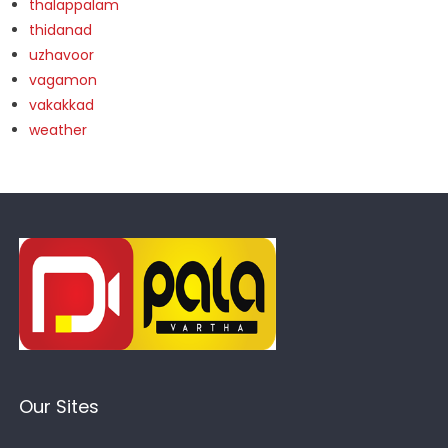
thalappalam
thidanad
uzhavoor
vagamon
vakakkad
weather
Our Sites