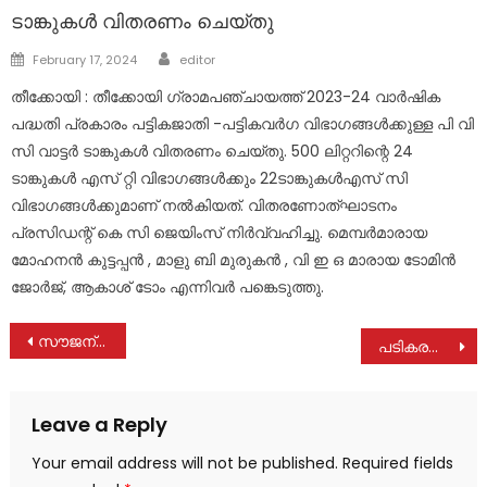
ടാങ്കുകൾ വിതരണം ചെയ്തു
Author
Posted
February 17, 2024
editor
on
തീക്കോയി : തീക്കോയി ഗ്രാമപഞ്ചായത്ത് 2023-24 വാർഷിക
പദ്ധതി പ്രകാരം പട്ടികജാതി -പട്ടികവർഗ വിഭാഗങ്ങൾക്കുള്ള പി വി
സി വാട്ടർ ടാങ്കുകൾ വിതരണം ചെയ്തു. 500 ലിറ്ററിന്റെ 24
ടാങ്കുകൾ എസ് റ്റി വിഭാഗങ്ങൾക്കും 22ടാങ്കുകൾഎസ് സി
വിഭാഗങ്ങൾക്കുമാണ് നൽകിയത്. വിതരണോത്ഘാടനം
പ്രസിഡന്റ്‌ കെ സി ജെയിംസ് നിർവ്വഹിച്ചു. മെമ്പർമാരായ
മോഹനൻ കുട്ടപ്പൻ , മാളു ബി മുരുകൻ , വി ഇ ഒ മാരായ ടോമിൻ
ജോർജ്, ആകാശ് ടോം എന്നിവർ പങ്കെടുത്തു.
Post
സൗജന്യ രോഗ / സർജറി നിർണ്ണയ ക്യാമ്പുമായി കാഞ്ഞിരപ്പളളി മേരീക്വീൻസ് ആശുപത്രി
പടികരയിൽ കുര്യൻ പി വി (പാപ്പച്ചൻ) നിര്യാതനായി
navigation
Leave a Reply
Your email address will not be published.
Required fields