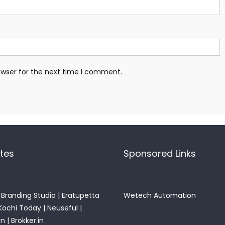
owser for the next time I comment.
ites
Sponsored Links
Branding Studio
|
Eratupetta
Wetech Automation
Kochi Today
|
Neuseful
|
in
|
Brokker.in