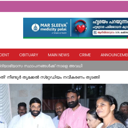
പുകളിൽ ആരോഗ്യ സേവനങ്ങളുമായി മാർ സ്ലീവാ മെഡിസിറ്റി
DENT
OBITUARY
MAIN NEWS
CRIME
ANNOUNCEME
്ഷ്യ കിറ്റുകൾ വിതരണം ചെയ്തു
വിദ്യാഭ്യാസ സ്ഥാപനങ്ങൾക്ക് നാളെ അവധി
ളയദുരന്തങ്ങൾ സർക്കാരിന്റെ അനാസ്ഥയുടെ ഫലം; നദികളിലെ മണ
ധതി’ നീണ്ടൂർ തൃക്കേൽ സ്‌റ്റേഡിയം നവീകരണം തുടങ്ങി
: ബിജെപി
‌ പോസ്റ്റിന്റെ ചുവട് ഇളകിയ നിലയിൽ
പുകളിൽ ആരോഗ്യ സേവനങ്ങളുമായി മാർ സ്ലീവാ മെഡിസിറ്റി
്ഷ്യ കിറ്റുകൾ വിതരണം ചെയ്തു