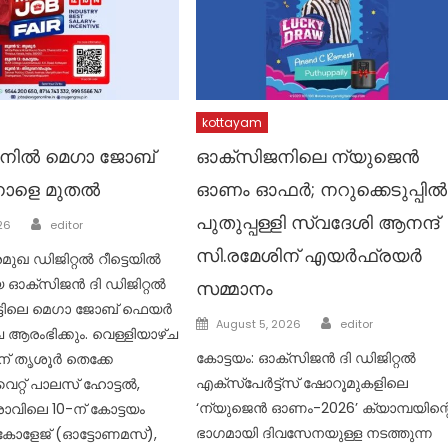
kottayam
നില്‍ മെഗാ ജോബ്
ഓക്‌സിജനിലെ ന്യുജെന്‍
ാളെ മുതല്‍
ഓണം ഓഫര്‍; നറുക്കെടുപ്പില്‍
Author
പുതുപ്പള്ളി സ്വദേശി ആനന്ദ്
26
editor
സി.രമേശിന് എയര്‍ഫ്രയര്‍
മുഖ ഡിജിറ്റല്‍ റീട്ടെയില്‍
ക്‌സിജന്‍ ദി ഡിജിറ്റല്‍
സമ്മാനം
‍ട്ടിലെ മെഗാ ജോബ് ഫെയര്‍
Author
Posted
August 5, 2026
editor
 ആരംഭിക്കും. വെള്ളിയാഴ്ച
on
കോട്ടയം: ഓക്സിജന്‍ ദി ഡിജിറ്റല്‍
് തൃശൂര്‍ തെക്കേ
എക്സ്പേര്‍ട്ട്സ് ഷോറൂമുകളിലെ
റ്റ് പാലസ് ഹോട്ടല്‍,
‘ന്യുജെന്‍ ഓണം-2026’ ക്യാമ്പയിന്റ
ാവിലെ 10-ന് കോട്ടയം
ഭാഗമായി ദിവസേനയുള്ള നടത്തുന്ന
 കോളേജ് (ഓട്ടോണമസ്),