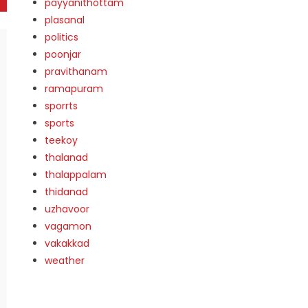
payyanithottam
plasanal
politics
poonjar
pravithanam
ramapuram
sporrts
sports
teekoy
thalanad
thalappalam
thidanad
uzhavoor
vagamon
vakakkad
weather