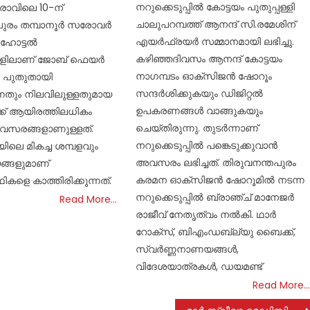
നറുക്കെടുപ്പില്‍ കോട്ടയം പുതുപ്പള്ളി
രാവിലെ 10-ന്
ചാലുപറമ്പത്ത് ആനന്ദ് സി.രമേശിന്
ുരം തമ്പാനൂര്‍ സരോവര്‍
എയര്‍ഫ്രയര്‍ സമ്മാനമായി ലഭിച്ചു.
 ഹോട്ടല്‍
കഴിഞ്ഞദിവസം ആനന്ദ് കോട്ടയം
ങളിലാണ് ജോബ് ഫെയര്‍
നാഗമ്പടം ഓക്‌സിജന്‍ ഷോറൂം
്. പുതുതായി
സന്ദര്‍ശിക്കുകയും ഡിജിറ്റല്‍
്നതും നിലവിലുള്ളതുമായ
ഉപകരണങ്ങള്‍ വാങ്ങുകയും
്ക് ആയിരത്തിലധികം
ചെയ്തിരുന്നു. തുടര്‍ന്നാണ്
വസരങ്ങളാണുള്ളത്.
നറുക്കെടുപ്പില്‍ പങ്കെടുക്കുവാന്‍
യിലെ മികച്ച ശമ്പളവും
അവസരം ലഭിച്ചത്. തിരുവനന്തപുരം
്ങളുമാണ്
കരമന ഓക്‌സിജന്‍ ഷോറൂമില്‍ നടന്ന
ഥികളെ കാത്തിരിക്കുന്നത്.
നറുക്കെടുപ്പില്‍ ബ്രാഞ്ച് മാനേജര്‍
Read More…
രാജീവ് നേതൃത്വം നല്‍കി. ഥാര്‍
റോക്സ്, ബിഎംഡബ്ല്യു ബൈക്ക്,
സ്വര്‍ണ്ണനാണയങ്ങള്‍,
വിദേശയാത്രകള്‍, ഡയമണ്ട്
Read More…