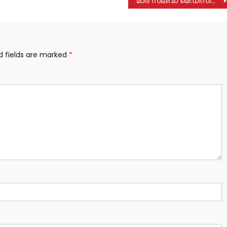
മാർ സ്ലീവാ മെഡിസിറ്റിയിൽ ദി റീ കണക്ട് – ഡിമൻഷ്യ കെയർ പ്രോ​ഗ്രാം ആരംഭിച്ചു
d fields are marked
*