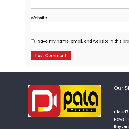
Website
Save my name, email, and website in this br
Our S
Cloud7 
News
|
Buyyer.