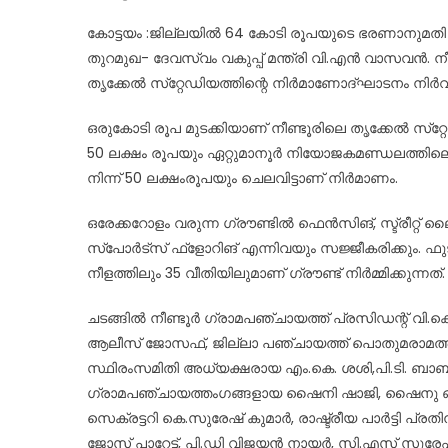
on
കോട്ടയം :ജില്ലയിൽ 64 കോടി രൂപയുടെ ഭരണാനുമതി വ
തുറമുഖ- ദേവസ്വം വകുപ്പ് മന്ത്രി വി.എൻ വാസവൻ. ന
തൃക്കേൽ സ്‌റ്റേഡിയത്തിന്റെ നിർമാണോദ്ഘാടനം നിർവഹി
ഒരുകോടി രൂപ മുടക്കിയാണ് നീണ്ടൂരിലെ തൃക്കേൽ സ്‌റ്
50 ലക്ഷം രൂപയും ഏറ്റുമാനൂർ നിയോജകമണ്ഡലത്തില
നിന്ന് 50 ലക്ഷംരൂപയും ചെലവിട്ടാണ് നിർമാണം.
ഒരേക്കറോളം വരുന്ന ഗ്രൗണ്ടിൽ ഫെൻസിങ്, സ്ട്രീറ്റ
സ്പോർട്സ് ഫ്ളോറിങ് എന്നിവയും സജ്ജീകരിക്കും. ഫുട
നീളത്തിലും 35 വീതിയിലുമാണ് ഗ്രൗണ്ട് നിർമ്മിക്കുന്നത്.
ചടങ്ങിൽ നീണ്ടൂർ ഗ്രാമപഞ്ചായത്ത് പ്രസിഡന്റ് വി.
ആലീസ് ജോസഫ്, ജില്ലാ പഞ്ചായത്ത് പൊതുമരാമത്ത
സ്ഥിരംസമിതി അധ്യക്ഷരായ എം.കെ. ശശി,പി.ടി. ബാബ
ഗ്രാമപഞ്ചായത്തംഗങ്ങളായ ഷൈനി ഷാജി, ഷൈനു ഓമന
സെക്രട്ടറി കെ.സുരേഷ് കുമാർ, രാഷ്ട്രീയ പാർട്
ജോസ് പാറേട്ട്, പി.ഡി വിജയൻ നായർ, സി.എസ് സുരേഷ്