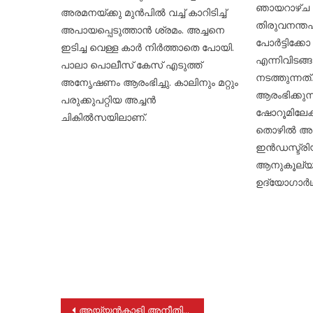
ഞായറാഴ്ച 
അരമനയ്ക്കു മുന്‍പില്‍ വച്ച് കാറിടിച്ച്
തിരുവനന്തപ
അപായപ്പെടുത്താന്‍ ശ്രമം. അച്ചനെ
പോര്‍ട്ടിക്കോ
ഇടിച്ച വെള്ള കാര്‍ നിര്‍ത്താതെ പോയി.
എന്നിവിടങ്
പാലാ പൊലീസ് കേസ് എടുത്ത്
നടത്തുന്നത
അനൃേഷണം ആരംഭിച്ചു. കാലിനും മറ്റും
ആരംഭിക്കുന
പരുക്കുപറ്റിയ അച്ചന്‍
ഷോറൂമിലേക
ചികില്‍സയിലാണ്.
തൊഴില്‍ അ
ഇന്‍ഡസ്ട്രി
ആനുകൂല്യങ
ഉദ്യോഗാര്‍
Post
അയ്യൻകാളി അനീതിക്കെതിരെ പടനയിച്ച മഹാൻ: സജി മഞ്ഞക്കടമ്പിൽ