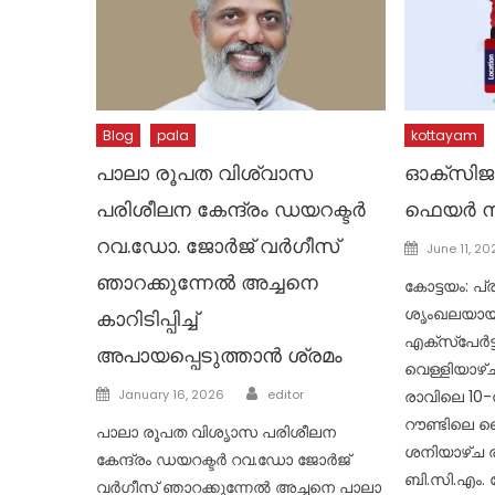
Blog
pala
kottayam
പാലാ രൂപത വിശ്വാസ
ഓക്‌സിജ
പരിശീലന കേന്ദ്രം ഡയറക്ടര്‍
ഫെയര്‍ ന
റവ.ഡോ. ജോര്‍ജ് വര്‍ഗീസ്
Posted
June 11, 20
on
ഞാറക്കുന്നേല്‍ അച്ചനെ
കോട്ടയം: പ്ര
ശൃംഖലയായ ഓ
കാറിടിപ്പിച്ച്
എക്‌സ്‌പേര്
അപായപ്പെടുത്താന്‍ ശ്രമം
വെള്ളിയാഴ്ച
Author
Posted
January 16, 2026
editor
രാവിലെ 10-ന
on
റൗണ്ടിലെ വൈ
പാലാ രൂപത വിശൃാസ പരിശീലന
ശനിയാഴ്ച ര
കേന്ദ്രം ഡയറക്ടര്‍ റവ.ഡോ ജോര്‍ജ്
ബി.സി.എം.
വര്‍ഗീസ് ഞാറക്കുന്നേല്‍ അച്ചനെ പാലാ