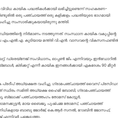
ിവിധ കായിക പദ്ധതികൾക്കായി ലഭിച്ചിട്ടുണ്ടെന്ന് സഹകരണ-
ീണ്ടൂരിൽ ഒരു പഞ്ചായത്ത് ഒരു കളിക്കളം പദ്ധതിയുടെ ഭാഗമായി
ച്ചു സംസാരിക്കുകയായിരുന്നു മന്ത്രി.
റേഡിയത്തിന്റെ നിർമാണം നടത്തുന്നത്. സംസ്ഥാന കായിക വകുപ്പിന്റെ
െ എം.എൽ.എ. കൂടിയായ മന്ത്രി വി.എൻ. വാസവന്റെ വികസനഫണ്ടി
് ലൈറ്റ്, ഡ്രെയ്നേജ് സംവിധാനം, ഓപ്പൺ ജിം എന്നിവയും ഇൻഡോറിൽ
്ബോൾ, ക്രിക്കറ്റ് എന്നീ കായിക ഇനങ്ങൾക്കായി ഏകദേശം 90 മീറ്റർ
കെ പ്രദീപ് അധ്യക്ഷത വഹിച്ചു. ഗ്രാമപഞ്ചായത്ത് വൈസ് പ്രസിഡന്
് സ്ഥിരം സമിതി അധ്യക്ഷ ഹൈമി ബോബി, ഗ്രാമപഞ്ചായത്ത്
ു, ബ്ലോക്ക് പഞ്ചായത്തംഗം തോമസ് കോട്ടൂർ,
ക്കുട്ടൻ, മായ ബൈജു, പുഷ്പമ്മ തോമസ്, പഞ്ചായത്ത്
ടി പ്രതിനിധികളായ ബാബു ജോർജ്, കെ.ആർ സനൽ, റോബിൻ ജോസഫ്,
 എന്നിവർ പങ്കെടുത്തു.