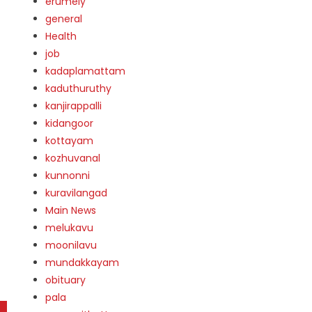
erumely
general
Health
job
kadaplamattam
kaduthuruthy
kanjirappalli
kidangoor
kottayam
kozhuvanal
kunnonni
kuravilangad
Main News
melukavu
moonilavu
mundakkayam
obituary
pala