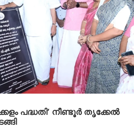
്കളം പദ്ധതി’ നീണ്ടൂർ തൃക്കേൽ
ങ്ങി