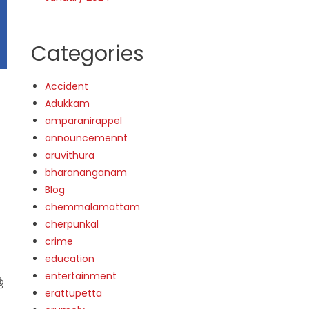
Categories
Accident
Adukkam
amparanirappel
announcemennt
aruvithura
bharananganam
Blog
chemmalamattam
cherpunkal
crime
education
entertainment
െ
erattupetta