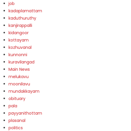
job
kadaplamattam
kaduthuruthy
kanjirappalli
kidangoor
kottayam
kozhuvanal
kunnonni
kuravilangad
Main News
melukavu
moonilavu
mundakkayam
obituary
pala
payyanithottam
plasanal
politics