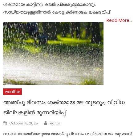
ശക്തമായ കാറ്റിനും കടൽ പ്രക്ഷുബ്ധമാകാനും
സാധ്യതയുള്ളതിനാൽ കേരള കർണാടക ലക്ഷദ്വീപ്
Read More…
weather
അഞ്ചു ദിവസം ശക്തമായ മഴ തുടരും; വിവിധ
ജില്ലകളിൽ മുന്നറിയിപ്പ്
Author
Posted
October 18, 2025
editor
on
സംസ്ഥാനത്ത് അടുത്ത അഞ്ചു ദിവസം ശക്തമായ മഴ തുടരാൻ