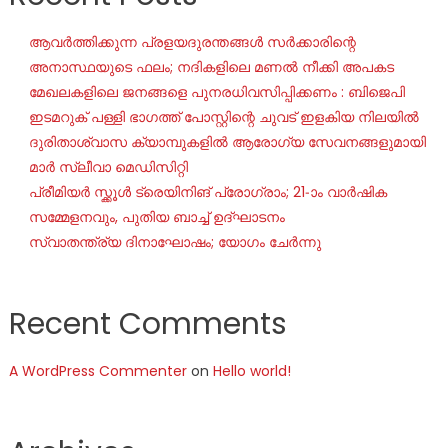
ആവർത്തിക്കുന്ന പ്രളയദുരന്തങ്ങൾ സർക്കാരിന്റെ
അനാസ്ഥയുടെ ഫലം; നദികളിലെ മണൽ നീക്കി അപകട
മേഖലകളിലെ ജനങ്ങളെ പുനരധിവസിപ്പിക്കണം : ബിജെപി
ഇടമറുക് പള്ളി ഭാഗത്ത്‌ പോസ്റ്റിന്റെ ചുവട് ഇളകിയ നിലയിൽ
ദുരിതാശ്വാസ ക്യാമ്പുകളിൽ ആരോഗ്യ സേവനങ്ങളുമായി
മാർ സ്ലീവാ മെഡിസിറ്റി
പ്രീമിയർ സ്ക്കൂൾ ട്രെയിനിങ് പ്രോഗ്രാം; 21-ാം വാർഷിക
സമ്മേളനവും, പുതിയ ബാച്ച് ഉദ്ഘാടനം
സ്വാതന്ത്ര്യ ദിനാഘോഷം; യോഗം ചേർന്നു
Recent Comments
A WordPress Commenter
on
Hello world!