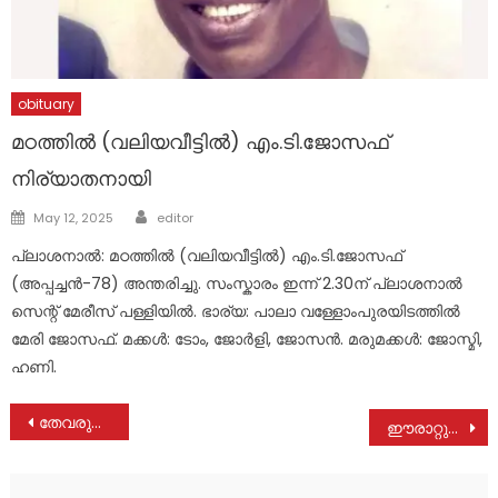
obituary
മഠത്തിൽ (വലിയവീട്ടിൽ) എം.ടി.ജോസഫ്
നിര്യാതനായി
Author
Posted
May 12, 2025
editor
on
പ്ലാശനാൽ: മഠത്തിൽ (വലിയവീട്ടിൽ) എം.ടി.ജോസഫ്
(അപ്പച്ചൻ-78) അന്തരിച്ചു. സംസ്കാരം ഇന്ന് 2.30ന് പ്ലാശനാൽ
സെന്റ് മേരീസ് പള്ളിയിൽ. ഭാര്യ: പാലാ വള്ളോംപുരയിടത്തിൽ
മേരി ജോസഫ്. മക്കൾ: ടോം, ജോർളി, ജോസൻ. മരുമക്കൾ: ജോസ്മി,
ഹണി.
Post
തേവരുവാറ പള്ളിപ്പാറ ബദ്റുന്നിസ നിര്യാതയായി
ഈരാറ്റുപേട്ട റഗുലേറ്റർ കം ബ്രിഡ്ജ് ഇറിഗേഷൻ എഞ്ചിനീയറുടെ റിപ്പോർട്ട് തള്ളണം
navigation