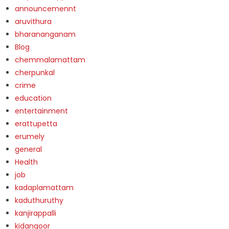
announcemennt
aruvithura
bharananganam
Blog
chemmalamattam
cherpunkal
crime
education
entertainment
erattupetta
erumely
general
Health
job
kadaplamattam
kaduthuruthy
kanjirappalli
kidangoor