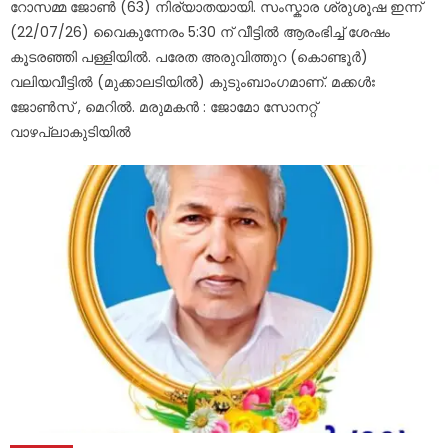
റോസമ്മ ജോൺ (63) നിര്യാതയായി. സംസ്കാര ശ്രുശൂഷ ഇന്ന്
(22/07/26) വൈകുന്നേരം 5:30 ന് വീട്ടിൽ ആരംഭിച്ച് ശേഷം
കൂടരഞ്ഞി പള്ളിയിൽ. പരേത അരുവിത്തുറ (കൊണ്ടൂർ)
വലിയവീട്ടിൽ (മുക്കാലടിയിൽ) കുടുംബാംഗമാണ്. മക്കൾഃ
ജോൺസ് , മെറിൽ. മരുമകൻ : ജോമോ സോനറ്റ്
വാഴപ്ലാകുടിയിൽ