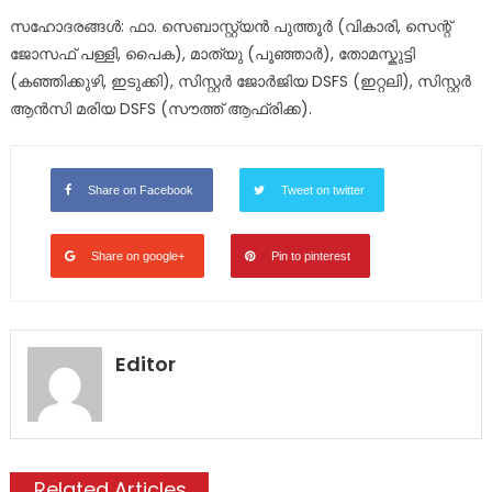
സഹോദരങ്ങൾ: ഫാ. സെബാസ്റ്റ്യൻ പുത്തൂർ (വികാരി, സെന്റ്
ജോസഫ് പള്ളി, പൈക), മാത്യു (പൂഞ്ഞാർ), തോമസ്കുട്ടി
(കഞ്ഞിക്കുഴി, ഇടുക്കി), സിസ്റ്റർ ജോർജിയ DSFS (ഇറ്റലി), സിസ്റ്റർ
ആൻസി മരിയ DSFS (സൗത്ത് ആഫ്രിക്ക).
Share on Facebook
Tweet on twitter
Share on google+
Pin to pinterest
Editor
Related Articles