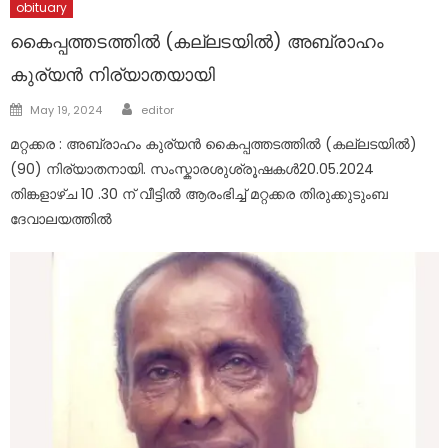
obituary
കൈപ്പത്തടത്തിൽ (കല്ലടയിൽ) അബ്രാഹം
കുര്യൻ നിര്യാതയായി
Author
Posted
May 19, 2024
editor
on
മറ്റക്കര : അബ്രാഹം കുര്യൻ കൈപ്പത്തടത്തിൽ (കല്ലടയിൽ)
(90) നിര്യാതനായി. സംസ്കാരശുശ്രൂഷകൾ20.05.2024
തിങ്കളാഴ്ച 10 .30 ന് വീട്ടിൽ ആരംഭിച്ച് മറ്റക്കര തിരുക്കുടുംബ
ദേവാലയത്തിൽ