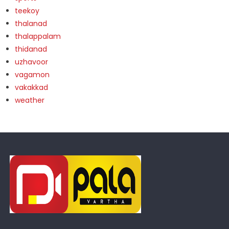
teekoy
thalanad
thalappalam
thidanad
uzhavoor
vagamon
vakakkad
weather