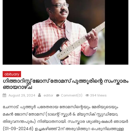
പ്രളയബാധിതർക്ക് സഹായ ഹസ്തവുമായി കോൺഗ്രസ്
കുന്നോന്നി വാർഡ് കമ്മറ്റി
ചോങ്കര ജോര്‍ജ് ചാക്കോ (അപ്പച്ചന്‍) നിര്യാതനായി
obituary
ഗിത്താറിസ്റ്റ് ജോസ് തോമസ് പുത്തൂരിന്റെ സംസ്കാരം
ഞായറാഴ്ച
Posted
Author
August 29, 2024
editor
Comment(0)
394 Views
on
ചേന്നാട്: പുത്തൂർ പരേതരായ തോമസിന്റെയും മേരിയുടെയും
മകൻ ജോസ് തോമസ് (ടാലന്റ് സ്കൂൾ & മ്യൂസിക് സ്റ്റുഡിയോ,
തിരുവനന്തപുരം) നിര്യാതനായി. സംസ്കാര ശുശ്രൂഷകൾ ഞായർ
(01-09-2024ർ) ഉച്ചകഴിഞ്ഞ് 2ന് അരുവിത്തുറ പെരുനിലത്തുള്ള