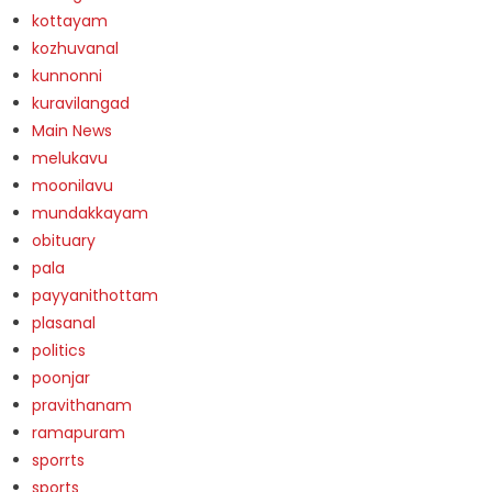
kottayam
kozhuvanal
kunnonni
kuravilangad
Main News
melukavu
moonilavu
mundakkayam
obituary
pala
payyanithottam
plasanal
politics
poonjar
pravithanam
ramapuram
sporrts
sports