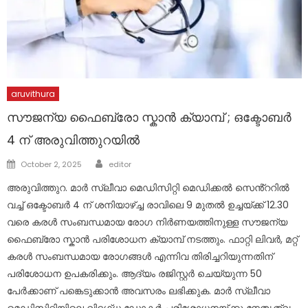
aruvithura
സൗജന്യ ഫൈബ്രോ സ്കാൻ ക്യാമ്പ് ; ഒക്ടോബർ
4 ന് അരുവിത്തുറയിൽ
Author
Posted
October 2, 2025
editor
on
അരുവിത്തുറ. മാർ സ്ലീവാ മെഡിസിറ്റി മെഡിക്കൽ സെൻ്ററിൽ
വച്ച് ഒക്ടോബർ 4 ന് ശനിയാഴ്ച്ച രാവിലെ 9 മുതൽ ഉച്ചയ്ക്ക് 12.30
വരെ കരൾ സംബന്ധമായ രോഗ നിർണയത്തിനുള്ള സൗജന്യ
ഫൈബ്രോ സ്കാൻ പരിശോധന ക്യാമ്പ് നടത്തും. ഫാറ്റി ലിവർ, മറ്റ്
കരൾ സംബന്ധമായ രോഗങ്ങൾ എന്നിവ തിരിച്ചറിയുന്നതിന്
പരിശോധന ഉപകരിക്കും. ആദ്യം രജിസ്റ്റർ ചെയ്യുന്ന 50
പേർക്കാണ് പങ്കെടുക്കാൻ അവസരം ലഭിക്കുക. മാർ സ്ലീവാ
മെഡിസിറ്റിയിലെ വിദഗ്ധ ഡോക്ടർ പരിശോധനയ്ക്കു നേതൃത്വം