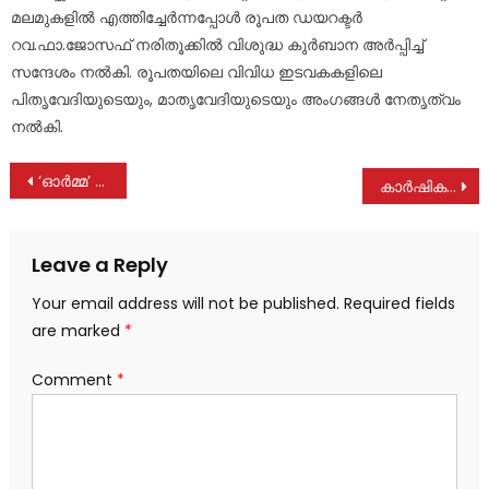
മലമുകളിൽ എത്തിച്ചേർന്നപ്പോൾ രൂപത ഡയറക്ടർ
റവ.ഫാ.ജോസഫ് നരിതൂക്കിൽ വിശുദ്ധ കുർബാന അർപ്പിച്ച്
സന്ദേശം നൽകി. രൂപതയിലെ വിവിധ ഇടവകകളിലെ
പിതൃവേദിയുടെയും, മാതൃവേദിയുടെയും അംഗങ്ങൾ നേതൃത്വം
നൽകി.
Post
‘ഓര്‍മ്മ’ അന്താരാഷ്ട്രാ പ്രസംഗമത്സരം ഗ്രാൻ്റ് ഫിനാലെയ്ക്ക് നാളെ പാലായിൽ തുടക്കം; ഒരുക്കങ്ങൾ പൂർത്തിയായി
കാർഷിക പാക്കേജ് പ്രഖ്യാപിക്കണം: അഡ്വ. മോൻസ് ജോസഫ് എം.എൽ.എ
navigation
Leave a Reply
Your email address will not be published.
Required fields
are marked
*
Comment
*