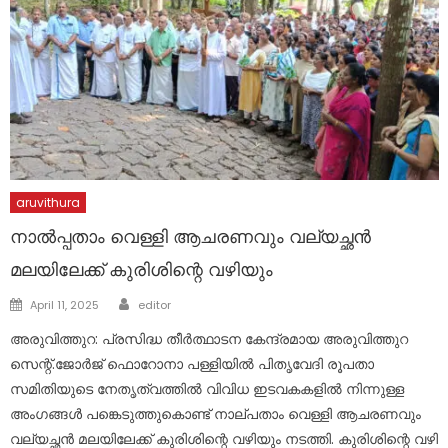
aruvithura
നാൽപ്പതാം വെള്ളി ആചരണവും വല്യച്ഛൻ
മലയിലേക്ക് കുരിശിന്റെ വഴിയും
Author
Posted
April 11, 2025
editor
on
അരുവിത്തുറ: പ്രസിദ്ധ തീർത്ഥാടന കേന്ദ്രമായ അരുവിത്തുറ
സെന്റ്.ജോർജ് ഫൊറോനാ പള്ളിയിൽ പിതൃവേദി രൂപതാ
സമിതിയുടെ നേതൃത്വത്തിൽ വിവിധ ഇടവകകളിൽ നിന്നുള്ള
അംഗങ്ങൾ പങ്കെടുത്തുകൊണ്ട് നാല്പതാം വെള്ളി ആചരണവും
വല്യച്ഛൻ മലയിലേക്ക് കുരിശിന്റെ വഴിയും നടത്തി. കുരിശിന്റെ വഴി