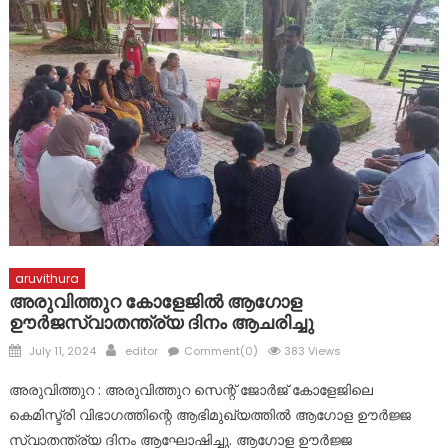
ഇടമറുക് പള്ളി ഭാഗത്ത്‌ പോസ്റ്റിന്റെ ചുവട് ഇളകിയ നിലയിൽ
ദുരിതാശ്വാസ ക്യാമ്പുകളിൽ ആരോഗ്യ സേവനങ്ങളുമായി
മാർ സ്ലീവാ മെഡിസിറ്റി
ദുരന്ത ബാധിതർക്ക് ഭക്ഷ്യ കിറ്റുകൾ വിതരണം ചെയ്തു
aruvithura
അരുവിത്തുറ കോളേജിൽ ആഗോള
ഊർജസ്വാതന്ത്ര്യ ദിനം ആചരിച്ചു
Posted
Author
July 11, 2024
editor
Comment(0)
383 Views
on
അരുവിത്തുറ : അരുവിത്തുറ സെന്റ് ജോർജ് കോളേജിലെ
കെമിസ്ട്രി വിഭാഗത്തിന്റെ ആഭിമുഖ്യത്തിൽ ആഗോള ഊർജ്ജ
സ്വാതന്ത്ര്യ ദിനം ആഘോഷിച്ചു. ആഗോള ഊർജ്ജ