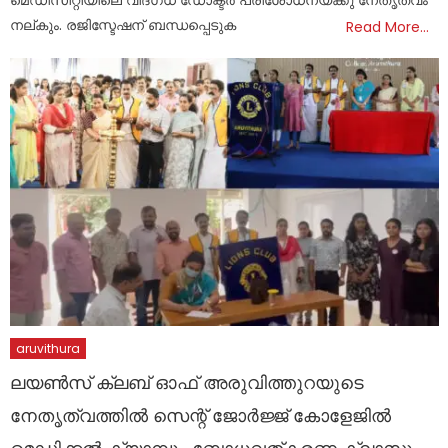
നല്കും. രജിസ്ടേഷന് ബന്ധപ്പെടുക
Read More…
aruvithura
ലയൺസ് ക്ലബ് ഓഫ് അരുവിത്തുറയുടെ
നേതൃത്വത്തിൽ സെന്റ് ജോർജ്ജ് കോളേജിൽ