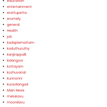
education
entertainment
erattupetta
erumely
general
Health
job
kadaplamattam
kaduthuruthy
kanjirappalli
kidangoor
kottayam
kozhuvanal
kunnonni
kuravilangad
Main News
melukavu
moonilavu