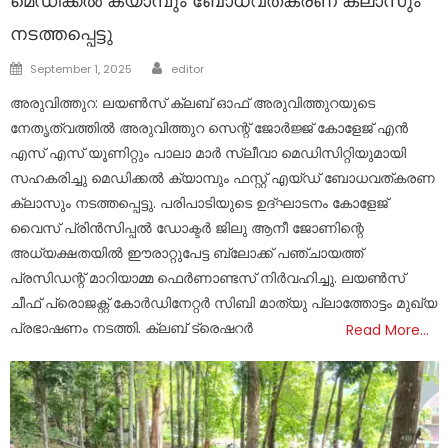
മെഡിക്കൽ ക്യാമ്പും ബോധവത്കരണ ക്ലാസും
നടത്തപ്പെട്ടു
Author
Posted
September 1, 2025
editor
on
അരുവിത്തുറ: ലയൺസ് ക്ലബ് ഓഫ് അരുവിത്തുറയുടെ
നേതൃത്വത്തിൽ അരുവിത്തുറ സെന്റ് ജോർജ്ജ് കോളേജ് എൻ
എസ് എസ് യൂണിറ്റും പാലാ മാർ സ്ലീവാ മെഡിസിറ്റിയുമായി
സഹകരിച്ചു മെഡിക്കൽ ക്യാമ്പും ഫസ്റ്റ് എയ്ഡ് ബോധവത്കരണ
ക്ലാസും നടത്തപ്പെട്ടു. പരിപാടിയുടെ ഉദ്ഘാടനം കോളേജ്
വൈസ് പ്രിൻസിപ്പൽ ഡോക്ടർ ജിലു ആനീ ജോണിന്റെ
അധ്യക്ഷതയിൽ ഈരാറ്റുപേട്ട ബ്ലോക്ക്‌ പഞ്ചായത്ത്‌
പ്രസിഡന്റ് മാറിയാമ്മ ഫെർണാണ്ടസ് നിർവഹിച്ചു. ലയൺസ്
ചീഫ് പ്രൊജക്റ്റ്‌ കോർഡിനേറ്റർ സിബി മാത്യു പ്ലാത്തോട്ടം മുഖ്യ
പ്രഭാഷണം നടത്തി. ക്ലബ് ട്രെഷറർ
Read More…