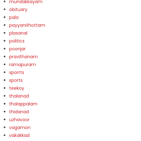
mundakkayam
obituary
pala
payyanithottam
plasanal
politics
poonjar
pravithanam
ramapuram
sporrts
sports
teekoy
thalanad
thalappalam
thidanad
uzhavoor
vagamon
vakakkad