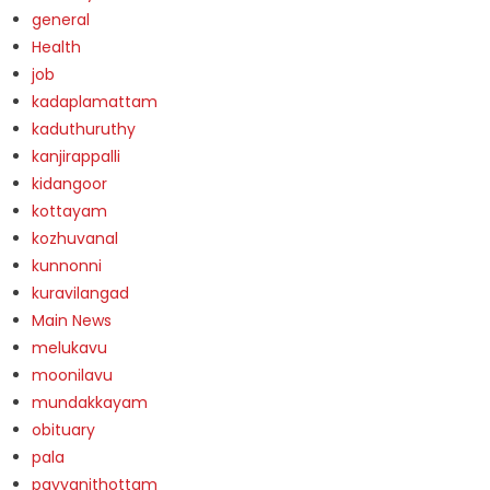
general
Health
job
kadaplamattam
kaduthuruthy
kanjirappalli
kidangoor
kottayam
kozhuvanal
kunnonni
kuravilangad
Main News
melukavu
moonilavu
mundakkayam
obituary
pala
payyanithottam