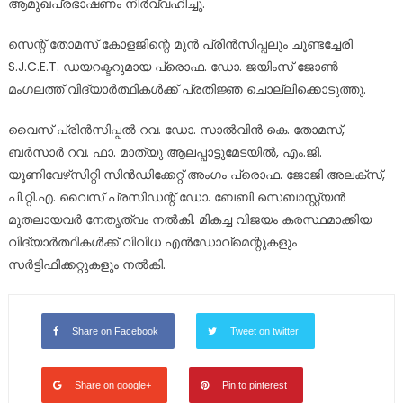
ആമുഖപ്രഭാഷണം നിര്‍വ്വഹിച്ചു.
സെന്റ് തോമസ് കോളജിന്റെ മുന്‍ പ്രിന്‍സിപ്പലും ചൂണ്ടച്ചേരി
S.J.C.E.T. ഡയറക്ടറുമായ പ്രൊഫ. ഡോ. ജയിംസ് ജോണ്‍
മംഗലത്ത് വിദ്യാര്‍ത്ഥികള്‍ക്ക് പ്രതിജ്ഞ ചൊല്ലിക്കൊടുത്തു.
വൈസ് പ്രിന്‍സിപ്പല്‍ റവ. ഡോ. സാല്‍വിന്‍ കെ. തോമസ്,
ബര്‍സാര്‍ റവ. ഫാ. മാത്യു ആലപ്പാട്ടുമേടയില്‍, എം.ജി.
യൂണിവേഴ്‌സിറ്റി സിന്‍ഡിക്കേറ്റ് അംഗം പ്രൊഫ. ജോജി അലക്‌സ്,
പി.റ്റി.എ. വൈസ് പ്രസിഡന്റ് ഡോ. ബേബി സെബാസ്റ്റ്യന്‍
മുതലായവര്‍ നേതൃത്വം നല്‍കി. മികച്ച വിജയം കരസ്ഥമാക്കിയ
വിദ്യാര്‍ത്ഥികള്‍ക്ക് വിവിധ എന്‍ഡോവ്‌മെന്റുകളും
സര്‍ട്ടിഫിക്കറ്റുകളും നല്‍കി.
Share on Facebook
Tweet on twitter
Share on google+
Pin to pinterest