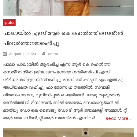
pala
പാലായിൽ എസ് ആർ കെ ഹെൽത്ത് സെൻ്റർ
പ്രവർത്തനമാരംഭിച്ചു
Author
Posted
August 21, 2024
editor
on
പാലാ: പാലായിൽ ആരംഭിച്ച എസ് ആർ കെ ഹെൽത്ത്
സെൻ്ററിൻ്റെ ഉദ്ഘാടനം ഗോവാ ഗവർണർ പി എസ്
ശ്രീധരൻപിള്ള നിർവ്വഹിച്ചു. മാണി സി കാപ്പൻ എം എൽ എ
അധ്യക്ഷത വഹിച്ചു. ഫാ ജോസഫ് തടത്തിൽ, സ്വാമി
വീതസംഗാനന്ദ, മുനിസിപ്പൽ ചെയർമാൻ ഷാജു തുരുത്തൻ,
രൺജിത്ത് ജി മീനാഭവൻ, ബിജി ജോജോ, സെബാസ്റ്റ്യൻ ജി
മാത്യു, ഡോ കെ ബൈജു, ഡോ ടി ആർ ജയലക്ഷ്മി അമ്മാൾ, റ്റി
ആർ രാമചന്ദ്രൻ, റ്റി ആർ നരേന്ദ്രൻ എന്നിവർ
Read More…