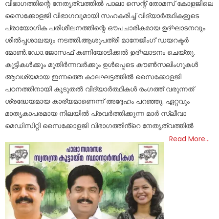
വിഭാ​ഗത്തിന്റെ നേതൃത്വത്തിൽ പാലാ സെന്റ് തോമസ് കോളജിലെ
സൈക്കോളജി വിഭാ​​ഗവുമായി സ​ഹകരിച്ച് വിദ്യാർത്ഥികളുടെ
പ്രായോ​ഗിക പരിശീലനത്തിന്റെ ഔപചാരികമായ ഉദ്ഘാടനവും
ശിൽപ്പശാലയും നടത്തി.ആശുപത്രി മാനേജിം​ഗ് ഡയറക്ടർ
മോൺ.ഡോ.ജോസഫ് കണിയോടിക്കൽ ഉദ്ഘാടനം ചെയ്തു.
കുട്ടികൾക്കും മുതിർന്നവർക്കും ഉൾപ്പെടെ കൗൺസലിം​ഗുകൾ
ആവശ്യമായ ഇന്നത്തെ കാലഘട്ടത്തിൽ സൈക്കോളജി
പഠനത്തിനായി കൂടുതൽ വിദ്യാർത്ഥികൾ രം​ഗത്ത് വരുന്നത്
ശ്രദ്ധേയമായ കാര്യമാണെന്ന് അദ്ദേഹം പറഞ്ഞു. ഏറ്റവും
മാതൃകാപരമായ നിലയിൽ പ്രവർത്തിക്കുന്ന മാർ സ്ലീവാ
മെഡിസിറ്റി സൈക്കോളജി വിഭാഗത്തിൻ്റെ നേതൃത്വത്തിൽ
Read More…