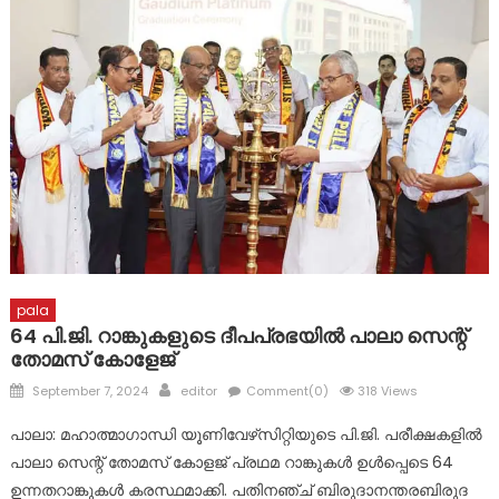
ചി​ങ്ങ​വ​ന​ത്ത് കാ​റും ലോ​റി​യും കൂ​ട്ടി​യി​ടി​ച്ച് അ​പ​ക​ടം; ദ​മ്പ​തി​ക​
ൾ​ക്ക് പ​രി​ക്ക്
ഹിരോഷിമ ദിനത്തിൽ പ്രത്യേകം തയ്യാറാക്കിയ സ്മൃതി
മണ്ഡപത്തിൽ പുഷ്പാർച്ചന നടത്തി കൊഴുവനാൽ SJNHSS
ലെ കുട്ടികൾ
കാറുകൾ തമ്മിൽ കൂട്ടിയിടിച്ച് അപകടം
pala
64 പി.ജി. റാങ്കുകളുടെ ദീപപ്രഭയില്‍ പാലാ സെന്റ്
തോമസ് കോളേജ്
Posted
Author
September 7, 2024
editor
Comment(0)
318 Views
on
പാലാ: മഹാത്മാഗാന്ധി യൂണിവേഴ്‌സിറ്റിയുടെ പി.ജി. പരീക്ഷകളില്‍
പാലാ സെന്റ് തോമസ് കോളജ് പ്രഥമ റാങ്കുകള്‍ ഉള്‍പ്പെടെ 64
ഉന്നതറാങ്കുകള്‍ കരസ്ഥമാക്കി. പതിനഞ്ച് ബിരുദാനന്തരബിരുദ