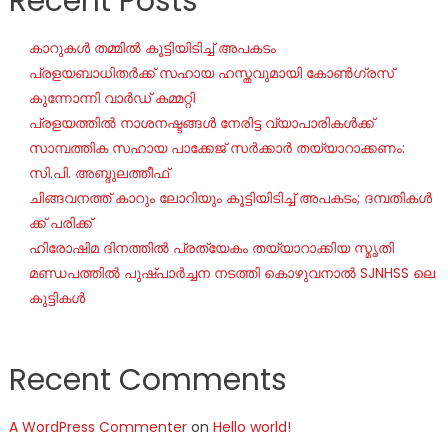
Recent Posts
കാറുകൾ തമ്മിൽ കൂട്ടിയിടിച്ച് അപകടം
പ്രളയബാധിതർക്ക് സഹായ ഹസ്തവുമായി കോൺഗ്രസ്
കുന്നോന്നി വാർഡ് കമ്മറ്റി
പ്രളയത്തിൽ നാശനഷ്ടങ്ങൾ നേരിട്ട വ്യാപാരികൾക്ക്
സാമ്പത്തിക സഹായ പാക്കേജ് സർക്കാർ തയ്യാറാക്കണം:
സി.പി. അബ്ദുലത്തീഫ്
ചി​ങ്ങ​വ​ന​ത്ത് കാ​റും ലോ​റി​യും കൂ​ട്ടി​യി​ടി​ച്ച് അ​പ​ക​ടം; ദ​മ്പ​തി​ക​ൾ​
ക്ക് പ​രി​ക്ക്
ഹിരോഷിമ ദിനത്തിൽ പ്രത്യേകം തയ്യാറാക്കിയ സ്മൃതി
മണ്ഡപത്തിൽ പുഷ്പാർച്ചന നടത്തി കൊഴുവനാൽ SJNHSS ലെ
കുട്ടികൾ
Recent Comments
A WordPress Commenter
on
Hello world!