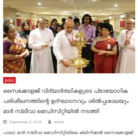
pala
സൈക്കോളജി വിദ്യാർത്ഥികളുടെ പ്രായോ​ഗിക
പരിശീലനത്തിന്റെ ഉദ്ഘാടനവും ശിൽപ്പശാലയും
മാർ സ്ലീവാ മെഡിസിറ്റിയിൽ നടത്തി
Author
Posted
September 11, 2025
editor
on
പാലാ: മാർ സ്ലീവാ മെഡിസിറ്റിയിലെ ക്ലിനിക്കൽ സൈക്കോളജി