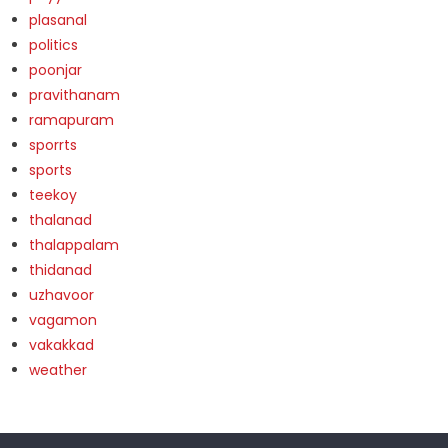
plasanal
politics
poonjar
pravithanam
ramapuram
sporrts
sports
teekoy
thalanad
thalappalam
thidanad
uzhavoor
vagamon
vakakkad
weather