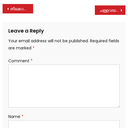
Post
തീക്കോയിൽ ‘വിശേഷാൽ ഗ്രാമസഭയ്ക്ക് ‘ വൻ ജനപങ്കാളിത്തം
ചള്ളവയലിൽ മറിയക്കുട്ടി മാത്യു നിര്യാതയായി
navigation
Leave a Reply
Your email address will not be published.
Required fields
are marked
*
Comment
*
Name
*