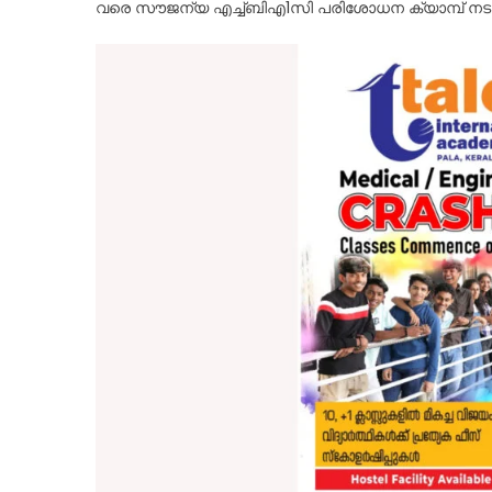
വരെ സൗജന്യ എച്ച്ബിഎ1സി പരിശോധന ക്യാമ്പ് നടത