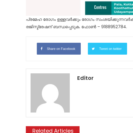
പ്രമേഹ രോ​ഗം ഉള്ളവർക്കും രോ​ഗം സംശയിക്കുന്നവർ
രജിസ്ട്രേഷന് ബന്ധപ്പെടുക. ഫോൺ – 9188952784.
Share on Facebook
Tweet on twitter
Editor
Related Articles