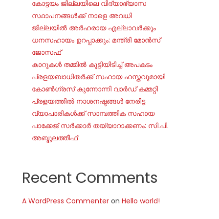
കോട്ടയം ജില്ലയിലെ വിദ്യാഭ്യാസ
സ്ഥാപനങ്ങൾക്ക് നാളെ അവധി
ജില്ലയില്‍ അര്‍ഹരായ എല്ലാവര്‍ക്കും
ധനസഹായം ഉറപ്പാക്കും: മന്ത്രി മോന്‍സ്
ജോസഫ്
കാറുകൾ തമ്മിൽ കൂട്ടിയിടിച്ച് അപകടം
പ്രളയബാധിതർക്ക് സഹായ ഹസ്തവുമായി
കോൺഗ്രസ് കുന്നോന്നി വാർഡ് കമ്മറ്റി
പ്രളയത്തിൽ നാശനഷ്ടങ്ങൾ നേരിട്ട
വ്യാപാരികൾക്ക് സാമ്പത്തിക സഹായ
പാക്കേജ് സർക്കാർ തയ്യാറാക്കണം: സി.പി.
അബ്ദുലത്തീഫ്
Recent Comments
A WordPress Commenter
on
Hello world!