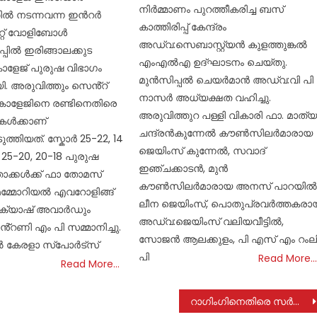
നിർമ്മാണം പുറത്തീകരിച്ച ബസ്
്തിൽ നടന്നവന്ന ഇൻറർ
കാത്തിരിപ്പ് കേന്ദ്രം
്റ് വോളിബോൾ
അഡ്വ:സെബാസ്റ്റ്യൻ കുളത്തുങ്കൽ
്പിൽ ഇരിങ്ങാലക്കുട
എംഎൽഎ ഉദ്ഘാടനം ചെയ്തു.
 കോളേജ് പുരുഷ വിഭാഗം
മുൻസിപ്പൽ ചെയർമാൻ അഡ്വ:വി പി
ി. അരുവിത്തും സെൻ്റ്
നാസർ അധ്യക്ഷത വഹിച്ചു.
കോളേജിനെ രണ്ടിനെതിരെ
അരുവിത്തുറ പള്ളി വികാരി ഫാ. മാത്യ
റുകൾക്കാണ്
ചന്ദ്രൻകുന്നേൽ കൗൺസിലർമാരായ
ത്തിയത്. സ്കോർ 25-22, 14
ജെയിംസ് കുന്നേൽ, സവാദ്
 , 25-20, 20-18 പുരുഷ
ഇഞ്ചക്കാടൻ, മുൻ
ാക്കൾക്ക് ഫാ തോമസ്
കൗൺസിലർമാരായ അനസ് പാറയിൽ
 മെമ്മോറിയൽ എവറോളിങ്ങ്
ലീന ജെയിംസ്, പൊതുപ്രവർത്തകരാ
 ക്യാഷ് അവാർഡും
അഡ്വ:ജെയിംസ് വലിയവീട്ടിൽ,
ണി എം പി സമ്മാനിച്ചു.
സോജൻ ആലക്കുളം, പി എസ് എം റംലി
ൽ കേരളാ സ്പോർട്സ്
പി
Read More…
Read More…
റാഗിംഗിനെതിരെ സര്‍ക്കാര്‍ കര്‍ശന നടപടി സ്വീകരിക്കുന്നില്ല; നിയമ സേവന അതോറിറ്റി ഹൈക്കോടതിയില്‍