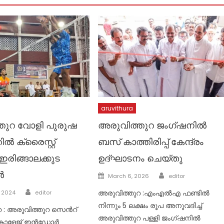
aruvithura
തുറ വോളി പുരുഷ
അരുവിത്തുറ ജംഗ്ഷനിൽ
ിൽ ക്രൈസ്റ്റ്
ബസ് കാത്തിരിപ്പ് കേന്ദ്രം
രിങ്ങാലക്കുട
ഉദ്ഘാടനം ചെയ്തു
ൾ
Author
Posted
March 6, 2026
editor
on
Author
അരുവിത്തുറ :എംഎൽഎ ഫണ്ടിൽ
, 2024
editor
നിന്നും 5 ലക്ഷം രൂപ അനുവദിച്ച്
 : അരുവിത്തുറ സെൻറ്
അരുവിത്തുറ പള്ളി ജംഗ്ഷനിൽ
കോളേജ് ഇൻഡോർ