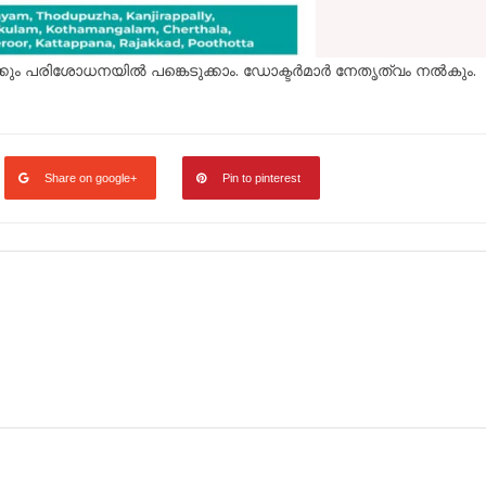
ക്കും പരിശോധനയിൽ പങ്കെടുക്കാം. ഡോക്ടർമാർ നേതൃത്വം നൽകും.
Share on google+
Pin to pinterest