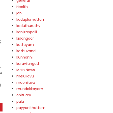
general
Health
job
kadaplamattam
kaduthuruthy
kanjirappalli
kidangoor
ു
kottayam
kozhuvanal
kunnonni
kuravilangad
,
Main News
യ
melukavu
moonilavu
,
mundakkayam
obituary
pala
payyanithottam