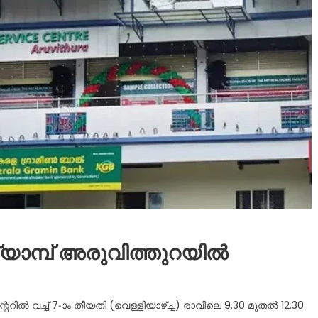
യാമ്പ് അരുവിത്തുറയിൽ
റിൽ വച്ച് 7-ാം തീയതി (വെള്ളിയാഴ്ച്ച) രാവിലെ 9.30 മുതൽ 12.30