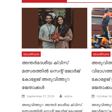
aruvithura
aruvithura
അന്തർദേശീയ ക്വിസ്
അരുവിത്
മത്സരത്തിൽ സെന്റ് ജോർജ്
വിഭാഗത്ത
കോളേജ് അരുവിത്തുറ
കോളേജ് ഇ
ജേതാക്കൾ
ജേതാക്ക
Author
Posted
Posted
September 27, 2025
editor
October 14
on
on
അരുവിത്തുറ: അന്തർ ദേശീയ ക്വിസ്
അരുവിത്തുറ
മത്സരത്തിൽ സെന്റ് ജോർജ് കോളേജ്
ജോർജസ് 