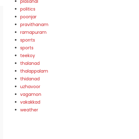
plasanal
politics
poonjar
pravithanam
ramapuram
sporrts
sports
teekoy
thalanad
thalappalam
thidanad
uzhavoor
vagamon
vakakkad
weather