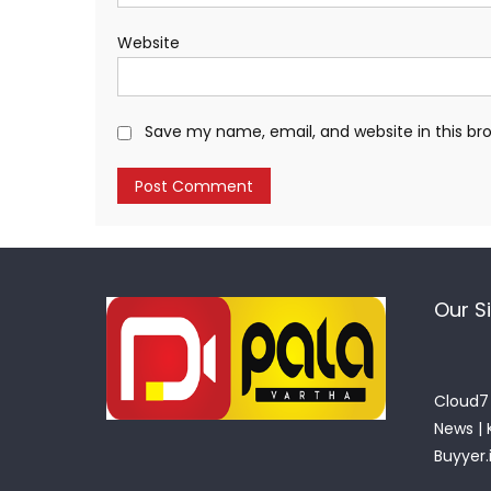
Website
Save my name, email, and website in this br
Our S
Cloud7 
News
|
Buyyer.