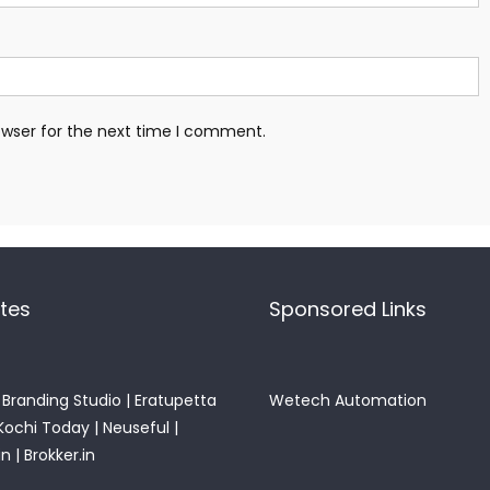
owser for the next time I comment.
ites
Sponsored Links
Branding Studio
|
Eratupetta
Wetech Automation
Kochi Today
|
Neuseful
|
in
|
Brokker.in