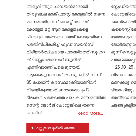
അരുവിത്തുറ ചാമ്പ്യൻമാരായി.
സ്റ്റേഡിയത
തിരുവല്ല മാക് ഫാസ്റ്റ് കോളജിൽ നടന്ന
കോളേജിയേറ
മത്സരത്തിലാണ് സെന്റ് ജോർജ്
ചാമ്പ്യൻഷിപ
കോളേജ് മറ്റ് ആറ് കോളജുകളെ
ക്രൈസ്റ്റ്
പിന്തള്ളി ജേതാക്കളായത്. കോളേജിനെ
ജേതാക്കളായ
പ്രതിനിധീകരിച്ച് ഫുഡ് സയൻസ്
ജോർജസ്സ് 
വിദ്യാർത്ഥികളായ ഫാത്തിമത്ത് സുഹറ,
മൂന്ന് സെറ്
ക്രിസ്റ്റോ ജോസഫ് സുനിൽ
പരാജയപ്പെടു
എന്നിവരാണ് പങ്കെടുത്തത്.
– 25 ,18-25
ആകെയുള്ള നാല് റൗണ്ടുകളിൽ നിന്ന്
വിഭാഗം ജേത
85 പോയ്ൻ് കരസ്ഥമാക്കിയാണിവർ
മണക്കാട്ട്
വിജയികളായത്. ഇതോടൊപ്പം 12
ട്രോഫിയും
ടീമുകൾ പങ്കെടുത്ത പാചക മത്സരത്തിൽ
അൻ്റൊ അൻ്റ
സെന്റ് ജോർജ് കോളേജിലെ തന്നെ
ചടങ്ങുകളി
കെവിൻ
Read More…
Post
ഏറ്റുമാനൂരിൽ അമ്മയും മക്കളും ട്രെയിനിന് മുന്നിൽ ചാടി മരിച്ച സംഭവം; ഇടപെട്ട് മനുഷ്യാവകാശ കമ്മീഷന്‍