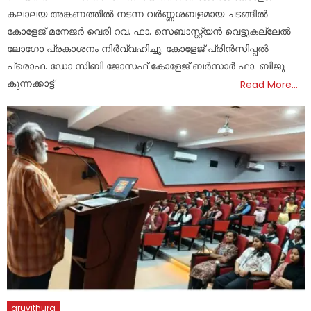
കലാലയ അങ്കണത്തിൽ നടന്ന വർണ്ണശബളമായ ചടങ്ങിൽ
കോളേജ് മനേജർ വെരി റവ. ഫാ. സെബാസ്റ്റ്യൻ വെട്ടുകല്ലേൽ
ലോഗോ പ്രകാശനം നിർവ്വഹിച്ചു. കോളേജ് പ്രിൻസിപ്പൽ
പ്രൊഫ. ഡോ സിബി ജോസഫ് കോളേജ് ബർസാർ ഫാ. ബിജു
കുന്നക്കാട്ട്
Read More…
aruvithura