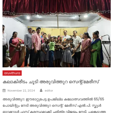
aruvithura
കലാകിരീടം ചൂടി അരുവിത്തുറ സെന്റ്.മേരീസ്
Author
Posted
November 22, 2024
editor
on
അരുവിത്തുറ: ഈരാറ്റുപേട്ട ഉപജില്ല കലോത്സവത്തിൽ 65/65
പോയിന്റും നേടി അരുവിത്തുറ സെന്റ്. മേരീസ് എൽ.പി. സ്കൂൾ
ഓവറോൾ ഫസ്റ്റ് കരസ്ഥമാക്കി ചരിത്ര വിജയം നേടി. പങ്കെടുത്ത