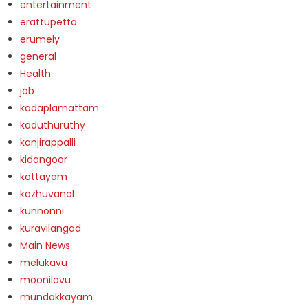
entertainment
erattupetta
erumely
general
Health
job
kadaplamattam
kaduthuruthy
kanjirappalli
kidangoor
kottayam
kozhuvanal
kunnonni
kuravilangad
Main News
melukavu
moonilavu
mundakkayam