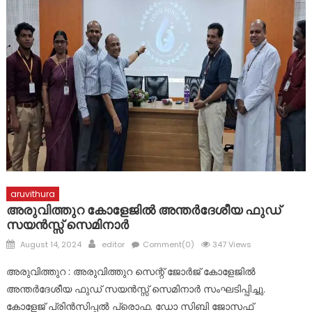
വിവിധ അപകടങ്ങളിൽ 2 പേർക്ക് പരുക്ക്
aruvithura
അരുവിത്തുറ കോളേജിൽ അന്തർദേശീയ ഫുഡ്
സയൻസ്സ് സെമിനാർ
Posted
Author
August 14, 2024
editor
Comment(0)
347 Views
on
അരുവിത്തുറ : അരുവിത്തുറ സെന്റ് ജോർജ് കോളേജിൽ
അന്തർദേശീയ ഫുഡ് സയൻസ്സ് സെമിനാർ സംഘടിപ്പിച്ചു.
കോളേജ് പ്രിൻസിപ്പൽ പ്രൊഫ. ഡോ സിബി ജോസഫ്