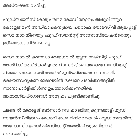
അദ്ധ്യക്ഷത വഹിച്ചു.
ഫുഡ്സയൻസ് കോഴ്സ് പ്രഥമ കോഡിനേറ്ററും അരുവിത്തുറ
കോളേജ് മുൻ അദ്ധ്യാപകനുമായ പ്രൊഫ. തോമസ് വി ആലപ്പാട്ട്
സെമിനാറിൻ്റെയും ഫുഡ് സയൻസ്സ് അസോസിയേഷൻ്റെയും
ഉദ്ഘാടനം നിർവഹിച്ചു.
സെമിനാറിൽ കാനഡാ മാക്ക്ഗ്രിൽ യൂണിവേഴ്‌സിറ്റി ഫുഡ്
ആൻ്റ്ഡ് അഗ്രികൾച്ചറൽ റിസേർച്ച് ചെയർ അസോസിയേറ്റ്
പ്രൊഫ. ഡോ സജി ജോർജ് മുഖ്യപ്രഭാഷണം നടത്തി.
ഭക്ഷ്യസംസ്കരണ മേഖലയിൽ ഭക്ഷണ പദാർത്ഥങ്ങളിൽ
നാനോപാർട്ടിക്കിൾസ് ഉപയോഗിക്കുന്നതിലെ
ആരോഗ്യപ്രശ്നങ്ങൾ അദ്ദേഹം ചൂണ്ടിക്കാണിച്ചു.
ചടങ്ങിൽ കോളേജ് ബർസാർ റവ.ഫാ ബിജു കുന്നക്കാട്ട് ഫുഡ്
സയൻസ് വിഭാഗം മേധാവി ഡോ മിനിമൈക്കിൾ ഫുഡ് സയൻസ്
അസോസിയേഷൻ പ്രസിഡന്റ് അമരീഷ് തുടങ്ങിയവർ
സംസാരിച്ചു.