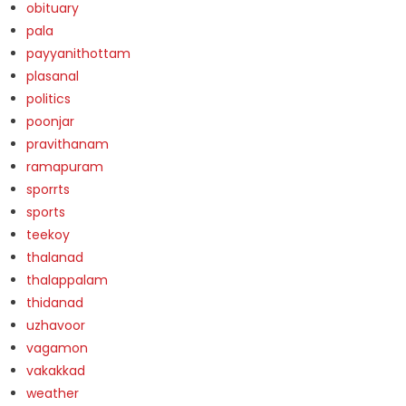
obituary
pala
payyanithottam
plasanal
politics
poonjar
pravithanam
ramapuram
sporrts
sports
teekoy
thalanad
thalappalam
thidanad
uzhavoor
vagamon
vakakkad
weather