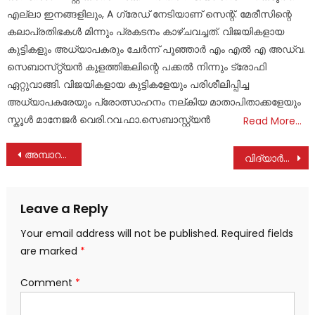
എല്ലാ ഇനങ്ങളിലും, A ഗ്രേഡ് നേടിയാണ് സെന്റ്. മേരീസിന്റെ
കലാപ്രതിഭകൾ മിന്നും പ്രകടനം കാഴ്ചവച്ചത്. വിജയികളായ
കുട്ടികളും അധ്യാപകരും ചേർന്ന് പൂഞ്ഞാർ എം എൽ എ അഡ്വ.
സെബാസ്‌റ്റ്യൻ കുളത്തിങ്കലിന്റെ പക്കൽ നിന്നും ട്രോഫി
ഏറ്റുവാങ്ങി. വിജയികളായ കുട്ടികളേയും പരിശീലിപ്പിച്ച
അധ്യാപകരേയും പ്രോത്സാഹനം നല്കിയ മാതാപിതാക്കളേയും
സ്കൂൾ മാനേജർ വെരി.റവ.ഫാ.സെബാസ്റ്റ്യൻ
Read More…
Post
അമ്പാറനിരപ്പേൽ അഗ്രി ഫെസ്റ്റ് – 2024
വിദ്യാർഥികളുടെ സർഗ്ഗാത്മകത വളർത്തുന്നതിൽ വിദ്യാലയങ്ങൾ ശ്രദ്ധ പുലർത്തണം : ആനന്ദ് ചെറുവള്ളിൽ
navigation
Leave a Reply
Your email address will not be published.
Required fields
are marked
*
Comment
*