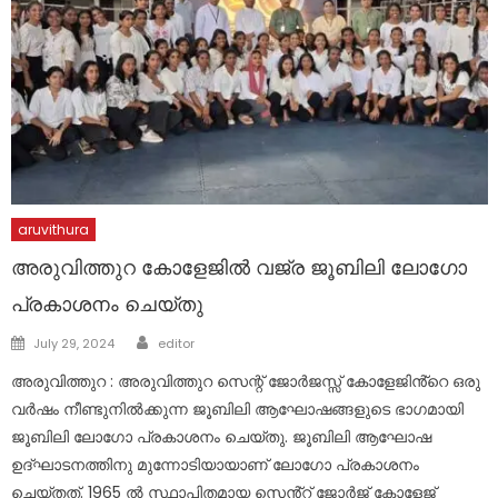
aruvithura
അരുവിത്തുറ കോളേജിൽ വജ്ര ജൂബിലി ലോഗോ
പ്രകാശനം ചെയ്തു
Author
Posted
July 29, 2024
editor
on
അരുവിത്തുറ : അരുവിത്തുറ സെന്റ് ജോർജസ്സ് കോളേജിൻ്റെ ഒരു
വർഷം നീണ്ടുനിൽക്കുന്ന ജൂബിലി ആഘോഷങ്ങളുടെ ഭാഗമായി
ജൂബിലി ലോഗോ പ്രകാശനം ചെയ്തു. ജൂബിലി ആഘോഷ
ഉദ്ഘാടനത്തിനു മുന്നോടിയായാണ് ലോഗോ പ്രകാശനം
ചെയ്തത്. 1965 ൽ സ്ഥാപിതമായ സെൻ്റ് ജോർജ് കോളേജ്