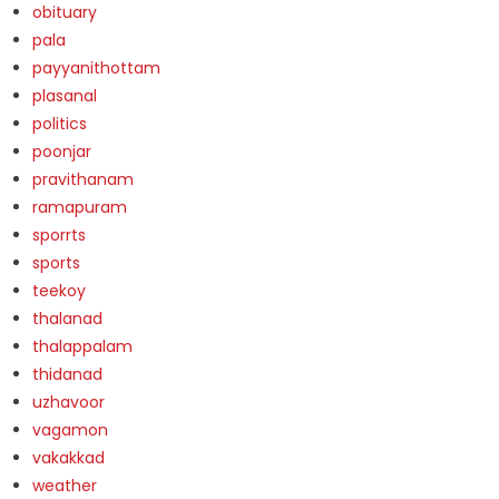
obituary
pala
payyanithottam
plasanal
politics
poonjar
pravithanam
ramapuram
sporrts
sports
teekoy
thalanad
thalappalam
thidanad
uzhavoor
vagamon
vakakkad
weather