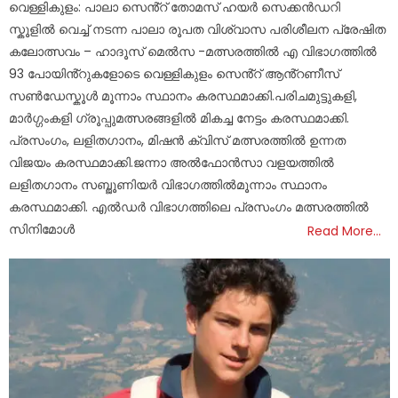
വെള്ളികുളം: പാലാ സെൻ്റ് തോമസ് ഹയർ സെക്കൻഡറി
സ്കൂളിൽ വെച്ച് നടന്ന പാലാ രൂപത വിശ്വാസ പരിശീലന പ്രേഷിത
കലോത്സവം – ഹാദൂസ് മെൽസ -മത്സരത്തിൽ എ വിഭാഗത്തിൽ
93 പോയിൻ്റുകളോടെ വെള്ളികുളം സെൻ്റ് ആൻ്റണീസ്
സൺഡേസ്കൂൾ മൂന്നാം സ്ഥാനം കരസ്ഥമാക്കി.പരിചമുട്ടുകളി,
മാർഗ്ഗംകളി ഗ്രൂപ്പുമത്സരങ്ങളിൽ മികച്ച നേട്ടം കരസ്ഥമാക്കി.
പ്രസംഗം, ലളിതഗാനം, മിഷൻ ക്വിസ് മത്സരത്തിൽ ഉന്നത
വിജയം കരസ്ഥമാക്കി.ജന്നാ അൽഫോൻസാ വളയത്തിൽ
ലളിതഗാനം സബ്ജൂണിയർ വിഭാഗത്തിൽമൂന്നാം സ്ഥാനം
കരസ്ഥമാക്കി. എൽഡർ വിഭാഗത്തിലെ പ്രസംഗം മത്സരത്തിൽ
സിനിമോൾ
Read More…