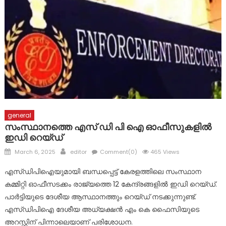
ഇടമറുക് പള്ളി ഭാഗത്ത്‌ പോസ്റ്റിന്റെ ചുവട് ഇളകിയ നിലയിൽ
ദുരിതാശ്വാസ ക്യാമ്പുകളിൽ ആരോഗ്യ സേവനങ്ങളുമായി
മാർ സ്ലീവാ മെഡിസിറ്റി
ദുരന്ത ബാധിതർക്ക് ഭക്ഷ്യ കിറ്റുകൾ വിതരണം ചെയ്തു
general
സംസ്ഥാനത്തെ എസ് ഡി പി ഐ ഓഫീസുകളിൽ
ഇഡി റെയ്ഡ്
Posted
Author
March 6, 2025
editor
Comment(0)
465 Views
on
എസ്‌ഡിപിഐയുമായി ബന്ധപ്പെട്ട് കേരളത്തിലെ സംസ്ഥാന
കമ്മിറ്റി ഓഫീസടക്കം രാജ്യത്തെ 12 കേന്ദ്രങ്ങളിൽ ഇഡ‍ി റെയ്ഡ്.
പാർട്ടിയുടെ ദേശീയ ആസ്ഥാനത്തും റെയ്‌ഡ് നടക്കുന്നുണ്ട്.
എസ്ഡിപിഐ ദേശീയ അധ്യക്ഷൻ എം കെ ഫൈസിയുടെ
അറസ്റ്റിന് പിന്നാലെയാണ് പരിശോധന.