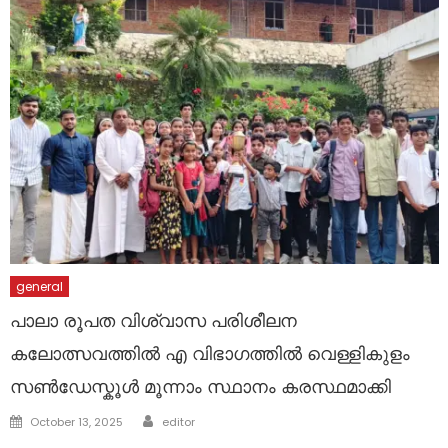
general
പാലാ രൂപത വിശ്വാസ പരിശീലന
കലോത്സവത്തിൽ എ വിഭാഗത്തിൽ വെള്ളികുളം
സൺഡേസ്കൂൾ മൂന്നാം സ്ഥാനം കരസ്ഥമാക്കി
Author
Posted
October 13, 2025
editor
on