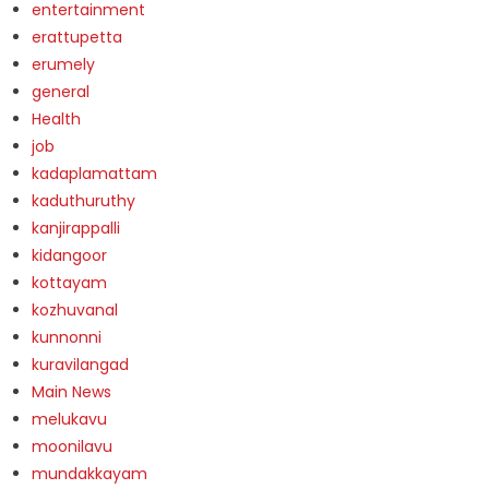
entertainment
erattupetta
erumely
general
Health
job
kadaplamattam
kaduthuruthy
kanjirappalli
kidangoor
kottayam
kozhuvanal
kunnonni
kuravilangad
Main News
melukavu
moonilavu
mundakkayam