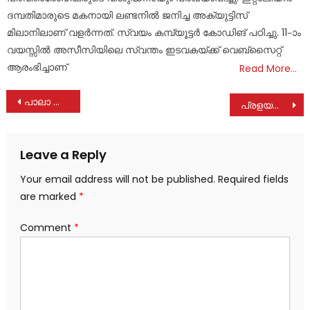
ദമ്പതിമാരുടെ മകനായി ലണ്ടനിൽ ജനിച്ച അക്യുട്ടിസ്
മിലാനിലാണ് വളർന്നത്. സ്വയം കമ്പ്യൂട്ടർ കോഡിങ് പഠിച്ചു. 11–ാം
വയസ്സിൽ അസീസിയിലെ സ്വന്തം ഇടവകയ്ക്ക് വെബ്സൈറ്റ്
ആരംഭിച്ചാണ്
Read More…
Post
പാലാ സെന്റ് തോമസ് റ്റി റ്റി ഐയുടെ 91-മത് വാർഷികാഘോഷവും യാത്രയയപ്പ് സമ്മേളനവും
പ്രളയത്തിൽ തകർന്ന പാലാ കെ.എം.മാണി സിന്തറ്റിക് ട്രാക്കിന് പകരം പുതിയ ട്രാക്ക് എത്തും: തോമസ് പീറ്റർ
navigation
Leave a Reply
Your email address will not be published.
Required fields
are marked
*
Comment
*