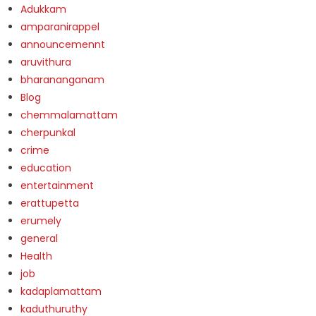
Adukkam
amparanirappel
announcemennt
aruvithura
bharananganam
Blog
chemmalamattam
cherpunkal
crime
education
entertainment
erattupetta
erumely
general
Health
job
kadaplamattam
kaduthuruthy