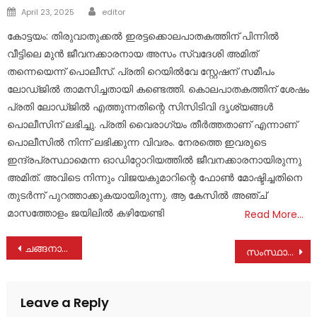
Author
Posted
April 23, 2025
editor
on
കോട്ടയം: തിരുവാതുക്കല്‍ ഇരട്ടക്കൊലപാതകത്തിന് പിന്നില്‍
വീട്ടിലെ മുന്‍ ജീവനക്കാരനായ അസം സ്വദേശി അമിത്
തന്നെയെന്ന് പൊലീസ്. പ്രതി റെയില്‍വേ സ്റ്റേഷന് സമീപം
ലോഡ്ജില്‍ താമസിച്ചതായി കണ്ടെത്തി. കൊലപാതകത്തിന് ശേഷം
പ്രതി ലോഡ്ജില്‍ എത്തുന്നതിന്റെ സിസിടിവി ദൃശ്യങ്ങള്‍
പൊലീസിന് ലഭിച്ചു. പ്രതി വൈരാഗ്യം തീര്‍ത്തതാണ് എന്നാണ്
പൊലീസില്‍ നിന്ന് ലഭിക്കുന്ന വിവരം. നേരത്തെ ഇവരുടെ
ഇന്ദ്രപ്രസ്ഥാമെന്ന ഓഡിറ്റോറിയത്തില്‍ ജീവനക്കാരനായിരുന്നു
അമിത്. അവിടെ നിന്നും വിജയകുമാറിന്റെ ഫോണ്‍ മോഷ്ടിച്ചതിനെ
തുടര്‍ന്ന് പുറത്താക്കുകയായിരുന്നു. ആ കേസില്‍ അഞ്ച്
മാസത്തോളം ജയിലില്‍ കഴിയേണ്ടി
Read More…
Post
ചങ്ങനാശേരി അതിരൂപതാം​ഗം മോൺ. ജോർജ് ജേക്കബ് കൂവക്കാട് കർദിനാൾ പദവിയിലേയ്ക്ക്
സംസ്ഥാനത്ത് വ്യാഴാഴ്ചവരെ ശക്തമായ മഴയ്ക്ക് സാധ്യത; വിവിധ ജില്ലകളില്‍ ഓറഞ്ച് അലെർട്ട്
navigation
Leave a Reply