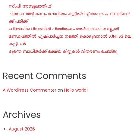
സി.പി. അബ്ദുലത്തീഫ്
ചി​ങ്ങ​വ​ന​ത്ത് കാ​റും ലോ​റി​യും കൂ​ട്ടി​യി​ടി​ച്ച് അ​പ​ക​ടം; ദ​മ്പ​തി​ക​ൾ​
ക്ക് പ​രി​ക്ക്
ഹിരോഷിമ ദിനത്തിൽ പ്രത്യേകം തയ്യാറാക്കിയ സ്മൃതി
മണ്ഡപത്തിൽ പുഷ്പാർച്ചന നടത്തി കൊഴുവനാൽ SJNHSS ലെ
കുട്ടികൾ
ദുരന്ത ബാധിതർക്ക് ഭക്ഷ്യ കിറ്റുകൾ വിതരണം ചെയ്തു
Recent Comments
A WordPress Commenter
on
Hello world!
Archives
August 2026