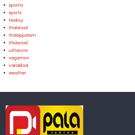
sporrts
sports
teekoy
thalanad
thalappalam
thidanad
uzhavoor
vagamon
vakakkad
weather