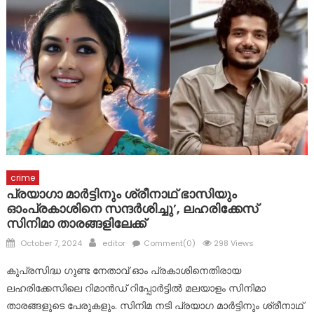
ഹിരോഷിമ ദിനത്തിൽ പ്രത്യേകം തയ്യാറാക്കിയ സ്മൃതി
മണ്ഡപത്തിൽ പുഷ്പാർച്ചന നടത്തി കൊഴുവനാൽ SJNHSS
ലെ കുട്ടികൾ
ദുരന്ത ബാധിതർക്ക് ഭക്ഷ്യ കിറ്റുകൾ വിതരണം ചെയ്തു
പ്രളയബാധിതർക്ക് സഹായ ഹസ്തവുമായി കോൺഗ്രസ്
കുന്നോന്നി വാർഡ് കമ്മറ്റി
crime
പ്രയാ​ഗാ മാർട്ടിനും ശ്രീനാഥ് ഭാസിയും
ഓംപ്രകാശിനെ സന്ദർശിച്ചു’, ലഹരിക്കേസ്
സിനിമാ താരങ്ങളിലേക്ക്
Posted
Author
October 7, 2024
editor
Comment(0)
298 Views
on
കുപ്രസിദ്ധ ഗുണ്ട നേതാവ് ഓം പ്രകാശിനെതിരായ
ലഹരിക്കേസിലെ റിമാൻഡ് റിപ്പോർട്ടിൽ മലയാളം സിനിമാ
താരങ്ങളുടെ പേരുകളും. സിനിമ നടി പ്രയാഗ മാർട്ടിനും ശ്രീനാഥ്