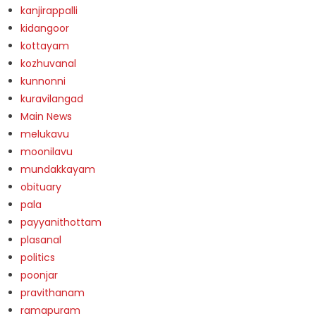
kanjirappalli
kidangoor
kottayam
kozhuvanal
kunnonni
kuravilangad
Main News
melukavu
moonilavu
mundakkayam
obituary
pala
payyanithottam
plasanal
politics
poonjar
pravithanam
ramapuram