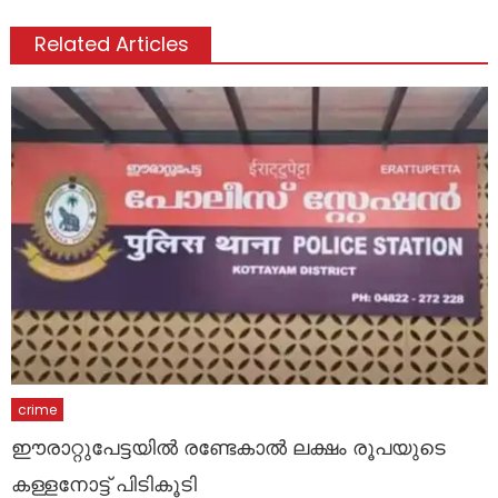
Related Articles
crime
ഈരാറ്റുപേട്ടയില്‍ രണ്ടേകാല്‍ ലക്ഷം രൂപയുടെ
കള്ളനോട്ട് പിടികൂടി