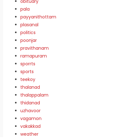
obituary
pala
payyanithottam
plasanal
politics
poonjar
pravithanam
ramapuram
sporrts
sports
teekoy
thalanad
thalappalam
thidanad
uzhavoor
vagamon
vakakkad
weather