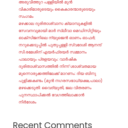
അരുവിത്തുറ പള്ളിയിൽ മുൻ
വികാരിമാരുടെയും കൈകാരന്മാരുടെയും
സംഗമം
മഴക്കാല ദുരിതാശ്വാസ ക്യാമ്പുകളിൽ
സേവനവുമായി മാർ സ്ലീവാ മെഡിസിറ്റിയും
ഓക്‌സിജനിലെ ന്യുജെന്‍ ഓണം ഓഫര്‍;
നറുക്കെടുപ്പില്‍ പുതുപ്പള്ളി സ്വദേശി ആനന്ദ്
സി.രമേശിന് എയര്‍ഫ്രയര്‍ സമ്മാനം
പാലായും പ്രളയവും: വാർഷിക
ദുരിതാശ്വാസത്തിൽ നിന്ന് ശാശ്വതമായ
മുന്നൊരുക്കത്തിലേക്ക് മാറണം: ദിയ ബിനു
പുളിക്കകണ്ടം (മുൻ നഗരസഭാധ്യക്ഷ,പാലാ)
മഴക്കെടുതി: വൈദ്യുതി, ജല വിതരണം
പുനസ്ഥാപിക്കൽ വേഗത്തിലാക്കാൻ
നിർദേശം
Recent Comments