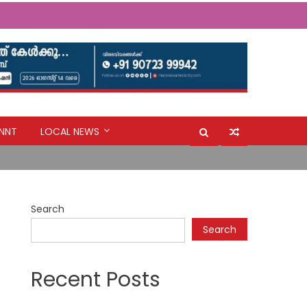
NNT
LOCAL NEWS
രമേശിന് എയര്‍ഫ്രയര്‍ സമ്മാനം
ക് മാറണം: ദിയ ബിനു പുളിക്കകണ്ടം (മുൻ
Search
Search
Recent Posts