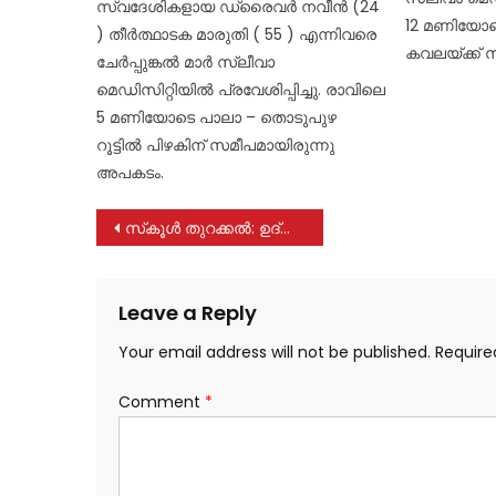
സ്വദേശികളായ ഡ്രൈവർ നവീൻ (24
12 മണിയോടെ 
) തീർത്ഥാടക മാരുതി ( 55 ) എന്നിവരെ
കവലയ്ക്ക് 
ചേർപ്പുങ്കൽ മാർ സ്ലീവാ
മെഡിസിറ്റിയിൽ പ്രവേശിപ്പിച്ചു. രാവിലെ
5 മണിയോടെ പാലാ – തൊടുപുഴ
റൂട്ടിൽ പിഴകിന് സമീപമായിരുന്നു
അപകടം.
Post
സ്‌കൂൾ തുറക്കൽ: ഉദ്യോഗസ്ഥർക്ക് കർശന നിർദേശവുമായി മന്ത്രി
navigation
Leave a Reply
Your email address will not be published.
Require
Comment
*