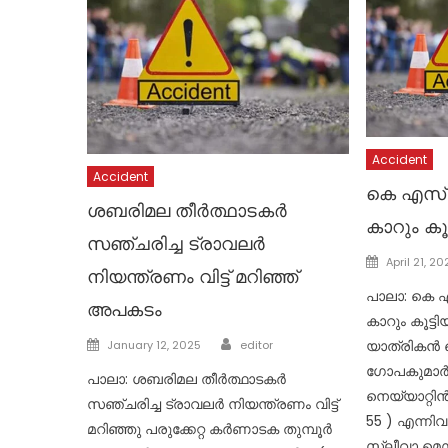
Accident
Accident
കെ എസ്
ശബരിമല തീർത്ഥാടകർ
കാറും കൂട
സഞ്ചരിച്ച ട്രാവലർ
Posted
April 21, 2
നിയന്ത്രണം വിട്ട് മറിഞ്ഞ്
on
പാലാ: കെ 
അപകടം
കാറും കൂട്ടിയ
Author
Posted
യാത്രികൻ 
January 12, 2025
editor
on
ഗോപകുമാർ (
പാലാ: ശബരിമല തീർത്ഥാടകർ
നെയ്യാറ്റിൻ
സഞ്ചരിച്ച ട്രാവലർ നിയന്ത്രണം വിട്ട്
55 ) എന്നിവ
മറിഞ്ഞു പരുക്കേറ്റ കർണാടക തുമ്പൂർ
സ്ലീവാ മെഡി