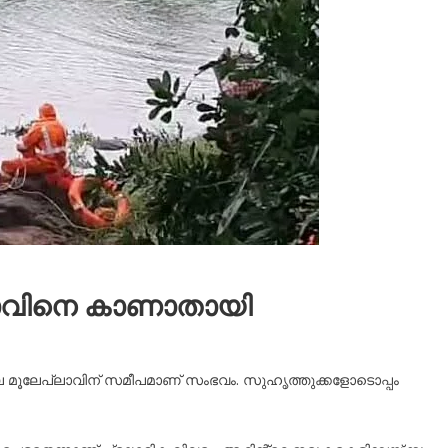
വാവിനെ കാണാതായി
മൂലേപ്ലാവിന് സമീപമാണ് സംഭവം. സുഹൃത്തുക്കളോടൊപ്പം