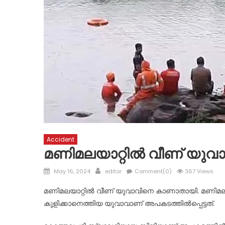
Accident
മണിമലയാറ്റിൽ വീണ് യു
Posted
Author
May 16, 2024
editor
Comment(0)
367 Views
on
മണിമലയാറ്റിൽ വീണ് യുവാവിനെ കാണാതായി. മണിമല 
കുളിക്കാനെത്തിയ യുവാവാണ് അപകടത്തിൽപ്പെട്ടത്.