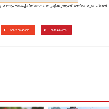
 മഴയും തെരച്ചിലിന് തടസം സൃഷ്ടിക്കുന്നുണ്ട്. മണിമല മൂലേ പ്ലാവ്
Share on google+
Pin to pinterest