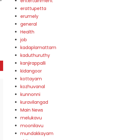
entertainment
erattupetta
erumely
general
Health
job
kadaplamattam
kaduthuruthy
kanjirappalli
kidangoor
kottayam
kozhuvanal
kunnonni
kuravilangad
Main News
melukavu
moonilavu
mundakkayam