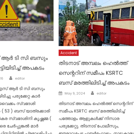
Accident
 ആർ ടി സി ബസും
തിടനാട് അമ്പലം ഹെൽത്ത്
്ടിയിടിച്ച് അപകടം
സെന്ററിന് സമീപം KSRTC
Author
026
editor
ബസ് മരത്തിലിടിച്ച് അപകടം
എസ് ആർ ടി സി ബസും
Author
Posted
May 9, 2024
editor
ിടിച്ചു പരുക്കേറ്റ കാർ
on
തിടനാട് അമ്പലം ഹെൽത്ത് സെന്ററിന്
വൈക്കം സ്വദേശി
സമീപം KSRTC ബസ് മരത്തിലിടിച്ച്
 53 ) ബസ് യാത്രക്കാരി
പത്തോളം ആളുകൾക്ക് നിസാര
കര സ്വദേശിനി കൃഷ്ണമ്മ (
പരുക്കേറ്റു. തിടനാട് പോലീസും,
രെ ചേർപ്പുങ്കൽ മാർ
ഈരാറ്റുപേട്ട ഫയർഫോഴ്സും, നാട്ടുകാരു
സിറ്റിയിൽ പ്രവേശിപ്പിച്ചു.