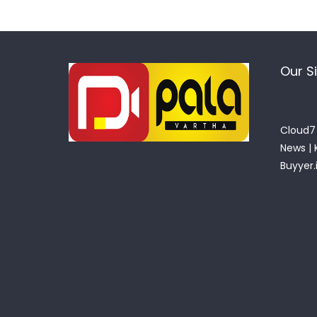
Our S
Cloud7 
News
|
Buyyer.