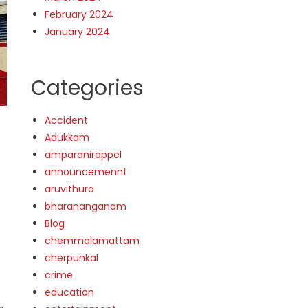
February 2024
January 2024
Categories
Accident
Adukkam
amparanirappel
announcemennt
aruvithura
bharananganam
Blog
chemmalamattam
cherpunkal
crime
education
ം