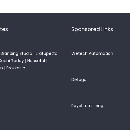
ites
Sponsored Links
Branding Studio
|
Eratupetta
Wetech Automation
Kochi Today
|
Neuseful
|
in
|
Brokker.in
DeLago
Royal furnishing