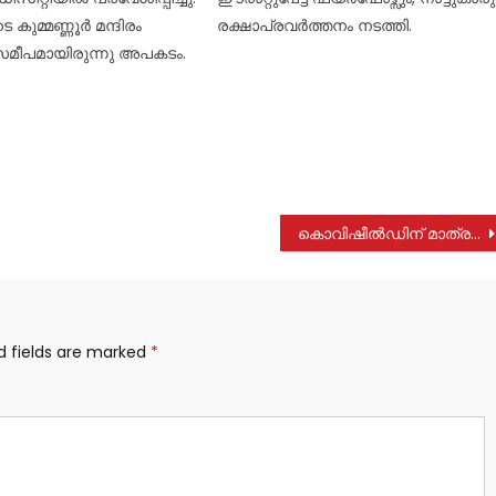
രക്ഷാപ്രവർത്തനം നടത്തി.
കുമ്മണ്ണൂർ മന്ദിരം
സമീപമായിരുന്നു അപകടം.
കൊവിഷീല്‍ഡിന് മാത്രമല്ല, കൊവാക്‌സിനുമുണ്ട് പാര്‍ശ്വഫലം; പഠനറിപ്പോര്‍ട്ട് പുറത്ത്
d fields are marked
*