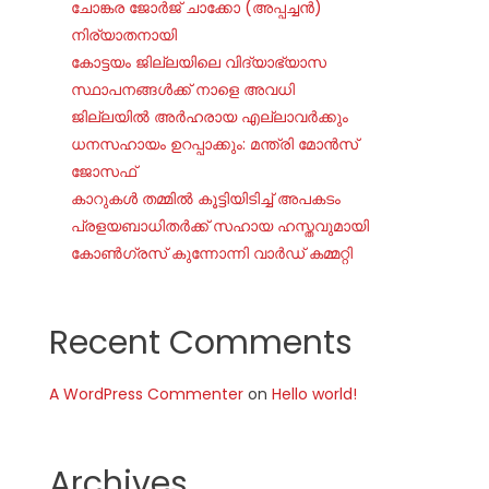
ചോങ്കര ജോര്‍ജ് ചാക്കോ (അപ്പച്ചന്‍)
നിര്യാതനായി
കോട്ടയം ജില്ലയിലെ വിദ്യാഭ്യാസ
സ്ഥാപനങ്ങൾക്ക് നാളെ അവധി
ജില്ലയില്‍ അര്‍ഹരായ എല്ലാവര്‍ക്കും
ധനസഹായം ഉറപ്പാക്കും: മന്ത്രി മോന്‍സ്
ജോസഫ്
കാറുകൾ തമ്മിൽ കൂട്ടിയിടിച്ച് അപകടം
പ്രളയബാധിതർക്ക് സഹായ ഹസ്തവുമായി
കോൺഗ്രസ് കുന്നോന്നി വാർഡ് കമ്മറ്റി
Recent Comments
A WordPress Commenter
on
Hello world!
Archives