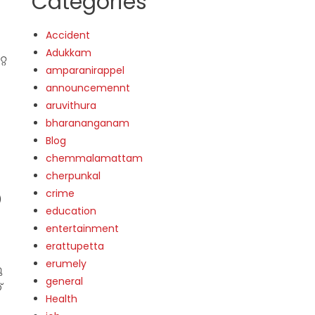
Categories
Accident
Adukkam
്റ
amparanirappel
announcemennt
aruvithura
bharananganam
Blog
chemmalamattam
)
cherpunkal
crime
)
education
entertainment
erattupetta
erumely
ു
general
്
Health