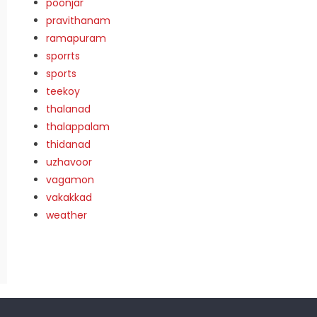
poonjar
pravithanam
ramapuram
sporrts
sports
teekoy
thalanad
thalappalam
thidanad
uzhavoor
vagamon
vakakkad
weather