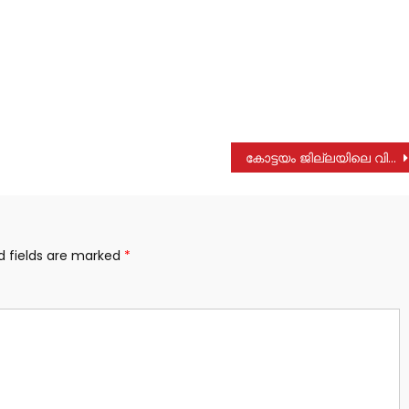
കോട്ടയം ജില്ലയിലെ വിനോദസഞ്ചാരകേന്ദ്രങ്ങളിൽ പ്രവേശനത്തിനും, രാത്രിയാത്രയ്ക്കും , ഖനനത്തിനും വിലക്ക്
d fields are marked
*