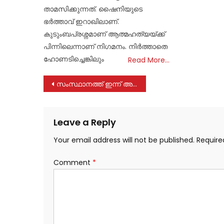
താമസിക്കുന്നത്. ഷൈനിയുടെ
ഭർത്താവ് ഇറാഖിലാണ്.
കുടുംബപ്രശ്നമാണ് ആത്മഹത്യയ്ക്ക്
പിന്നിലെന്നാണ് നിഗമനം. നിർത്താതെ
ഹോണടിച്ചെങ്കിലും
Read More…
Post
സംസ്ഥാനത്ത് ഇന്ന് അതിതീവ്ര മഴയ്ക്ക് സാധ്യത; അഞ്ച് ജില്ലകളിൽ റെഡ് അലർട്ട്
navigation
Leave a Reply
Your email address will not be published.
Require
Comment
*