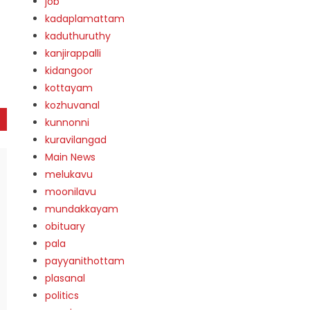
job
kadaplamattam
kaduthuruthy
kanjirappalli
kidangoor
kottayam
kozhuvanal
kunnonni
kuravilangad
Main News
melukavu
moonilavu
mundakkayam
obituary
pala
payyanithottam
plasanal
politics