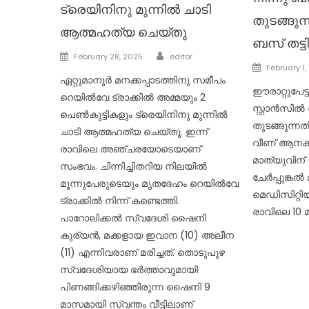
ട്രെയിനിനു മുന്നിൽ ചാടി
തുടങ്ങുന
ആത്മഹത്യ ചെയ്തു
ബസ് തട്ട
Author
Posted
February 28, 2025
editor
Posted
February 1,
on
ഏറ്റുമാനൂർ മനക്കപ്പാടത്തിനു സമീപം
on
ഈരാറ്റുപേട്
റെയിൽവേ ട്രാക്കിൽ അമ്മയും 2
സ്റ്റാൻസി
പെൺകുട്ടികളും ട്രെയിനിനു മുന്നിൽ
തുടങ്ങുന്നത
ചാടി ആത്മഹത്യ ചെയ്തു. ഇന്ന്
വീണ് ആനക്
രാവിലെ അഞ്ചരയോടെയാണ്
മാത്യുവിന് 
സംഭവം. ചിന്നിച്ചിതറിയ നിലയിൽ
ചേർപ്പുങ്കൽ
മൂന്നുപേരുടെയും മൃതദേഹം റെയിൽവേ
മെഡിസിറ്റിയി
ട്രാക്കിൽ നിന്ന് കണ്ടെത്തി.
രാവിലെ 10
പാറോലിക്കൽ സ്വദേശി ഷൈനി
കുര്യൻ, മക്കളായ ഇവാന (10) അലീന
(11) എന്നിവരാണ് മരിച്ചത്. തൊടുപുഴ
സ്വദേശിയായ ഭർത്താവുമായി
പിണങ്ങിക്കഴിഞ്ഞിരുന്ന ഷൈനി 9
മാസമായി സ്വന്തം വീട്ടിലാണ്