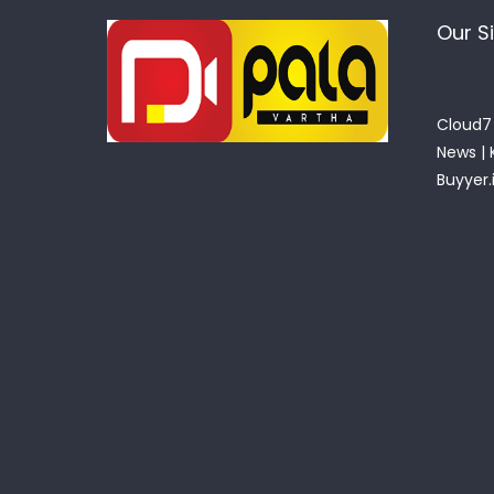
Our S
Cloud7 
News
|
Buyyer.