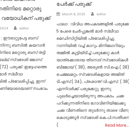
പേർക്ക് പരുക്ക്
്നതിനിടെ മറ്റൊരു
Author
Posted
March 8, 2025
editor
ി വയോധികന് പരുക്ക്
on
പാലാ : വിവിധ അപകടങ്ങളിൽ പരുക്കേറ
Author
 2024
editor
5 പേരെ ചേർപ്പുങ്കൽ മാർ സ്ലീവാ
ട : ഈരാറ്റുപേട്ട ബസ്
മെഡിസിറ്റിയിൽ പ്രവേശിപ്പിച്ചു.
ൽ നിന്നു ബസിൽ കയറാൻ
റാന്നിയിൽ വച്ച് കാറും മിനിലോറിയും
ിനിടെ മറ്റൊരു ബസ് തട്ടി
തമ്മിൽ കൂട്ടിയിടിച്ച് പരുക്കേറ്റ കാർ
കല്ല് സ്വദേശി ജോസ്
യാത്രക്കാരായ തിടനാട് സ്വദേശികൾ
(72) പരുക്ക്. ഇദ്ദേഹത്തെ
ബിജോയ് ( 38), അരുൺ സി.ഐ.( 28
 മാർ സ്ലീവാ
ചെമ്മലമറ്റം സ്വദേശികളായ അജിത്
ൽ പ്രവേശിപ്പിച്ചു. ഇന്ന്
ടി.എസ്.( 34), പ്രശാന്ത് വി.എസ്. ( 38
 മണിയോടെയാണ് സംഭവം.
എന്നിവർക്ക് പരുക്കേറ്റു. ഇന്നു
പുലർച്ചെയായിരുന്നു അപകടം. ചക്ക
പറിക്കുന്നതിനിടെ ​ഗോവിണിയിലേക്കു
ചക്ക വീണതിനെ തുടർന്നു താഴെ വീണ
കൊടുങ്ങൂർ സ്വദേശി കെ.പി.സതീശന
(
Read More…