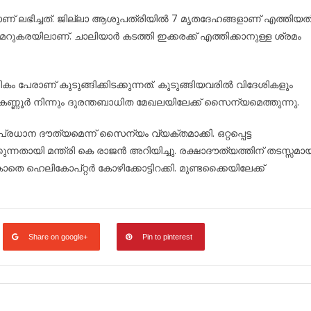
മാണ് ലഭിച്ചത്. ജില്ലാ ആശുപത്രിയിൽ 7 മൃതദേഹങ്ങളാണ് എത്തിയത്
റുകരയിലാണ്. ചാലിയാർ കടത്തി ഇക്കരക്ക് എത്തിക്കാനുള്ള ശ്രമം
കം പേരാണ് കുടുങ്ങിക്കിടക്കുന്നത്. കുടുങ്ങിയവരിൽ വിദേശികളും
നും കണ്ണൂർ നിന്നും ദുരന്തബാധിത മേഖലയിലേക്ക് സൈന്യമെത്തുന്നു.
പ്രധാന ദൗത്യമെന്ന് സൈന്യം വ്യക്തമാക്കി. ഒറ്റപ്പെട്ട
കുന്നതായി മന്ത്രി കെ രാജൻ അറിയിച്ചു. രക്ഷാദൗത്യത്തിന് തടസ്സമാ
 ഹെലികോപ്റ്റർ കോഴിക്കോട്ടിറക്കി. മുണ്ടക്കൈയിലേക്ക്
Share on google+
Pin to pinterest