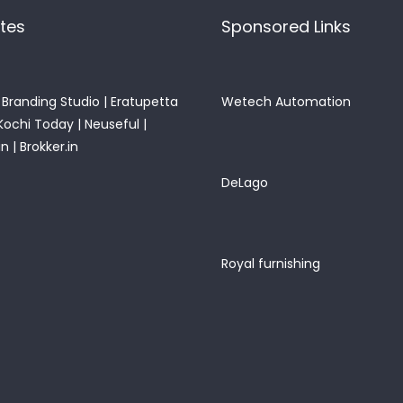
ites
Sponsored Links
Branding Studio
|
Eratupetta
Wetech Automation
Kochi Today
|
Neuseful
|
in
|
Brokker.in
DeLago
Royal furnishing