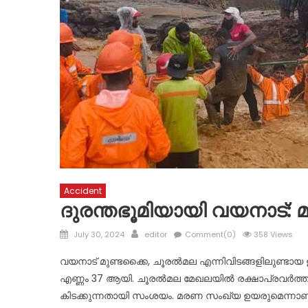
Accident
ദുരന്തഭൂമിയായി വയനാട്:
Posted
Author
July 30, 2024
editor
Comment(0)
358 Views
on
വയനാട് മുണ്ടക്കൈ, ചൂരൽമല എന്നിവിടങ്ങളിലുണ്ടായ
എണ്ണം 37 ആയി. ചൂരൽമല മേഖലയിൽ രക്ഷാപ്രവർത്തനം 
കിടക്കുന്നതായി സംശയം. മരണ സംഖ്യ ഉയരുമെന്നാണ