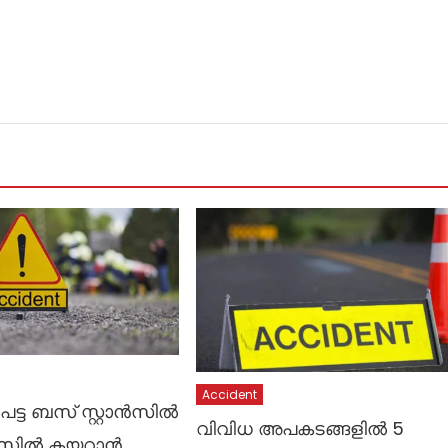
Accident
േട്ട ബസ് സ്റ്റാൻസിൽ
വിവിധ അപകടങ്ങളിൽ 5
 ബസിൽ കയറാൻ