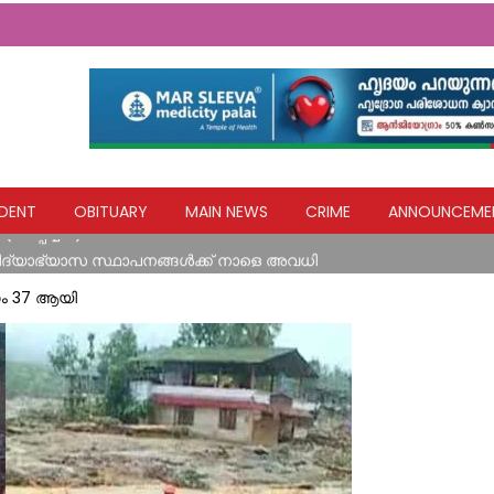
യ ഹസ്തവുമായി കോൺഗ്രസ് കുന്നോന്നി വാർഡ് കമ്മറ്റി
DENT
OBITUARY
MAIN NEWS
CRIME
ANNOUNCEME
 (അപ്പച്ചന്‍) നിര്യാതനായി
വിദ്യാഭ്യാസ സ്ഥാപനങ്ങൾക്ക് നാളെ അവധി
എല്ലാവര്‍ക്കും ധനസഹായം ഉറപ്പാക്കും: മന്ത്രി മോന്‍സ് ജോസഫ്
ണം 37 ആയി
ിടിച്ച് അപകടം
യ ഹസ്തവുമായി കോൺഗ്രസ് കുന്നോന്നി വാർഡ് കമ്മറ്റി
 (അപ്പച്ചന്‍) നിര്യാതനായി