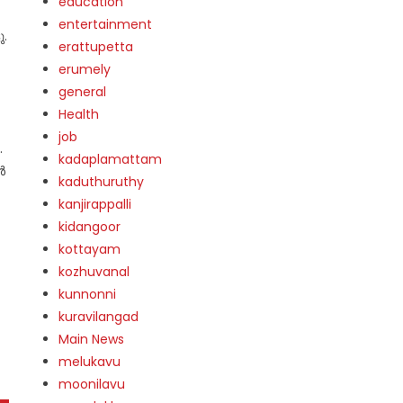
education
entertainment
ു.
erattupetta
erumely
general
Health
job
.
kadaplamattam
ൾ
kaduthuruthy
kanjirappalli
kidangoor
kottayam
kozhuvanal
kunnonni
kuravilangad
Main News
melukavu
moonilavu