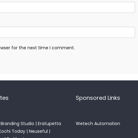
owser for the next time I comment.
ites
Sponsored Links
Branding Studio
|
Eratupetta
Wetech Automation
Kochi Today
|
Neuseful
|