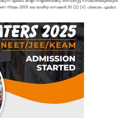
ന്ന എല്ലാ കഷ്ട്ട നഷ്ട്ടങ്ങൾക്കും ബന്ധപ്പെട്ട സ്വകാര്യഭൂമിയുടെ
വാരണ നിയമം 2005 ലെ ദേശീയ സെക്ഷൻ 30 (2) (V) പ്രകാരം എല്ലാ