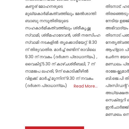
on
തിടനാട്: 
കണ്ഠര് മോഹനരുടെ
തിരഞ്ഞെടുപ
മുഖ്യകാർമികത്വത്തിലും മേൽശാന്തി
നേടിയ ഉജ്ജ
ബാബു നമ്പൂതിരിയുടെ
അഭിവാദ്യം അ
സഹകാർമികത്വത്തിലും ശ്രീകൃഷ്ണ
തിടനാട് പഞ്
സ്വാമി, ശ്രീമഹാദേവൻ, ശ്രീ നരസിംഹ
നേതൃത്വത്
സ്വാമി നടകളിൽ തൃക്കൊടിയേറ്റ്. 8.30
ആഹ്ളാദ പ്ര
ന് തിരുവാതിര. മാർച്ച് രണ്ടിന് രാവിലെ
ചേർന്ന യോ
9.30 ന് നവകം (ദർശന പ്രാധാന്യം) ,
മണ്ഡലം പ്ര
വൈകിട്ട് 5.30 ന് കാഴ്ചശ്രീബലി, 7 ന്
രാജേഷ്കുമാ
നാമജപ ലഹരി, 9ന് കൊടിക്കീഴിൽ
ബി.ജെ.പി ത
വിളക്ക്. മാർച്ച് മൂന്നിന് 9.30 ന് നവകം
പ്രസിഡന്റ്
(ദർശന പ്രാധാന്യം)
Read More…
അധ്യക്ഷത 
സെക്രട്ടറി 
ഇൻചാർജ്ജ് ട
മണ്ഢലം സെ