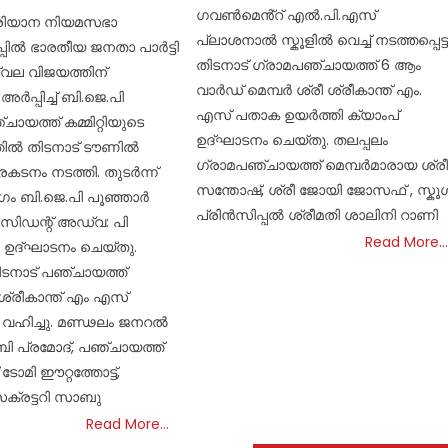
ഗവൺമെൻ്റ് എൽ.പി.എസ്
ഹരിയാന നിയമസഭാ
പ്ലാശനാൽ സ്കൂളിൽ വെച്ച് നടത്തപ്പെട്ട
്പിൽ ഭാരതീയ ജനതാ പാർട്ടി
തിടനാട് ഗ്രാമപഞ്ചായത്ത് 6 ആം
്വല വിജയത്തിന്
വാർഡ് മെമ്പർ ശ്രീ ശ്രീകാന്ത് എം.
ർപ്പിച്ച് ബി.ജെ.പി
എസ് പതാക ഉയർത്തി ക്യാംപ്
ചായത്ത് കമ്മിറ്റിയുടെ
ഉദ്ഘാടനം ചെയ്തു. തലപ്പലം
തിൽ തിടനാട് ടൗണിൽ
ഗ്രാമപഞ്ചായത്ത് മെമ്പർമാരായ ശ്രീ
കടനം നടത്തി. തുടർന്ന്
സന്തോഷ്, ശ്രീ ജോയി ജോസഫ് , സ്കൂ
ഗം ബി.ജെ.പി പൂഞ്ഞാർ
പ്രിൻസിപ്പൽ ശ്രീമതി ശാലിനി റാണി
സിഡന്റ് അഡ്വ: പി
Read More…
ർ ഉദ്ഘാടനം ചെയ്തു.
ിടനാട് പഞ്ചായത്ത്
 ശ്രീകാന്ത് എം എസ്
വഹിച്ചു. മണ്ഢലം ജനറൽ
ബി പ്രമോദ്, പഞ്ചായത്ത്
ോമി ഈറ്റത്തോട്ട്,
ക്രട്ടറി സാബു
Read More…