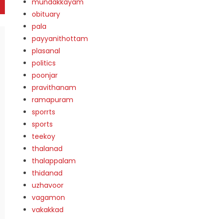
mundakkayam
obituary
pala
payyanithottam
plasanal
politics
poonjar
pravithanam
ramapuram
sporrts
sports
teekoy
thalanad
thalappalam
thidanad
uzhavoor
vagamon
vakakkad