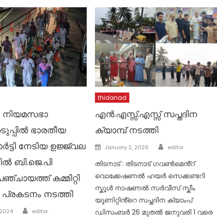
thidanad
 നിയമസഭാ
എൻ.എസ്സ്.എസ്സ് സപ്തദിന
ടുപ്പിൽ ഭാരതീയ
ക്യാമ്പ് നടത്തി
ട്ടി നേടിയ ഉജ്ജ്വല
Author
Posted
January 2, 2026
editor
on
ിൽ ബി.ജെ.പി
തിടനാട് : തിടനാട് ഗവൺമെൻ്റ്
വൊക്കേഷണൽ ഹയർ സെക്കണ്ടറി
ഞ്ചായത്ത് കമ്മിറ്റി
സ്കൂൾ നാഷണൽ സർവീസ് സ്കീം
പ്രകടനം നടത്തി
യൂണിറ്റിൻ്റെ സപ്തദിന ക്യാംപ്
Author
 2024
editor
ഡിസംബർ 26 മുതൽ ജനുവരി 1 വരെ