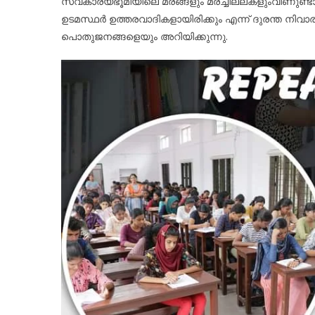
സ്വകാര്യഭൂമിയിലെ മരങ്ങളും മരച്ചില്ലകളുംവീണുണ്ടാകു
ഉടമസ്ഥർ ഉത്തരവാദികളായിരിക്കും എന്ന് ദുരന്ത നി
പൊതുജനങ്ങളെയും അറിയിക്കുന്നു.