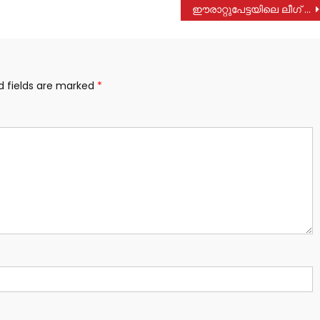
ഈരാറ്റുപേട്ടയിലെ ലീഗ് ഓഫീസ് ഇനി മുതൽ ജനസേവന കേന്ദ്രവും
d fields are marked
*