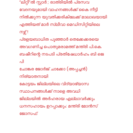
“ലിറ്റി”ൽ സ്റ്റാർ ; രാത്രിയിൽ പ്രസവ
വേദനയുമായി വാഹനങ്ങൾക്ക് കൈ നീട്ടി
നിൽക്കുന്ന യുവതിക്കരികിലേക്ക് മാലാഖയായി
എത്തിയത് മാർ സ്ലീവാ മെഡിസിറ്റിയിലെ
നഴ്സ് !
പ്രളയബാധിത പൂഞ്ഞാർ തെക്കേക്കരയെ
അവഗണിച്ച പൊതുമരാമത്ത് മന്ത്രി പി.കെ.
ബഷീറിന്റെ നടപടി പ്രതിഷേധാർഹം ബി ജെ
പി
ചോങ്കര ജോര്‍ജ് ചാക്കോ (അപ്പച്ചന്‍)
നിര്യാതനായി
കോട്ടയം ജില്ലയിലെ വിദ്യാഭ്യാസ
സ്ഥാപനങ്ങൾക്ക് നാളെ അവധി
ജില്ലയില്‍ അര്‍ഹരായ എല്ലാവര്‍ക്കും
ധനസഹായം ഉറപ്പാക്കും: മന്ത്രി മോന്‍സ്
ജോസഫ്