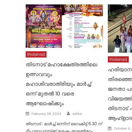
thidanad
thidanad
തിടനാട് മഹാക്ഷേത്രത്തിലെ
ഹരിയാന
ഉത്സവവും
തിരഞ്ഞെ
മഹാശിവരാത്രിയും മാർച്ച്
ജനതാ പാർ
ഒന്ന് മുതൽ 10 വരെ
വിജയത്ത
ആഘോഷിക്കും
തിടനാട് പ
Author
Posted
February 28, 2024
editor
ആഹ്ളാദ 
on
തിടനാട് : മാർച്ച് ഒന്നിന് വൈകിട്ട് 6.30 ന്
Posted
October 9,
ദീപാരാധനയ്ക്ക് ശേഷം താഴ്മൺമഠം