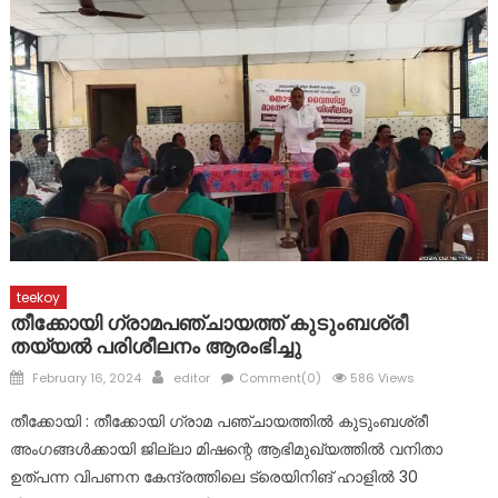
വിവിധ അപകടങ്ങളിൽ 2 പേർക്ക് പരുക്ക്
teekoy
തീക്കോയി ഗ്രാമപഞ്ചായത്ത് കുടുംബശ്രീ
തയ്യൽ പരിശീലനം ആരംഭിച്ചു
Posted
Author
February 16, 2024
editor
Comment(0)
586 Views
on
തീക്കോയി : തീക്കോയി ഗ്രാമ പഞ്ചായത്തിൽ കുടുംബശ്രീ
അംഗങ്ങൾക്കായി ജില്ലാ മിഷന്റെ ആഭിമുഖ്യത്തിൽ വനിതാ
ഉത്പന്ന വിപണന കേന്ദ്രത്തിലെ ട്രെയിനിങ് ഹാളിൽ 30