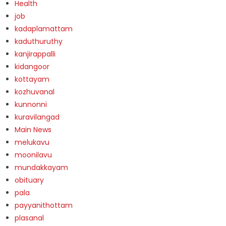
Health
job
kadaplamattam
kaduthuruthy
kanjirappalli
kidangoor
kottayam
kozhuvanal
kunnonni
kuravilangad
Main News
melukavu
moonilavu
mundakkayam
obituary
pala
payyanithottam
plasanal