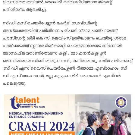
ദിവസത്തെ തയ്യൽ തൊഴിൽ വൈദഗ്ധ്യമാനേജ്മെന്റ്
പരിശീലനം ആരംഭിച്ചു.
സിഡിഎസ് ചെയർപേഴ്സൺ ഷേർളി ഡേവിഡിന്റെ
അദ്ധ്യക്ഷതയിൽ പരിശീലന പരിപാടി ഗ്രാമ പഞ്ചായത്ത്
പ്രസിഡന്റ് ശ്രീ കെ സി ജെയിംസ് ഉത്ഘാടനം ചെയ്തു. ഗ്രാമ
പഞ്ചായത്ത് സ്റ്റാൻഡിങ് കമ്മറ്റി ചെയർമാന്മാരായ ബിനോയി
ജോസഫ്,ജയറാണിതോമസ് കുട്ടി , മോഹനൻകുട്ടപ്പൻ
മെമ്പർമാരായ സിബി രഘുനാഥൻ , കവിത രാജു, നജീമ പരിക്കൊച്ച്
,സി ഡി എസ് വൈസ് ചെയർപേഴ്സൺ റീത്താമ്മ എബ്രാഹാം ,സി
ഡി എസ് അംഗങ്ങൾ, മറ്റു കുടുംബശ്രീ അംഗങ്ങൾ എന്നിവർ
പങ്കെടുത്തു.