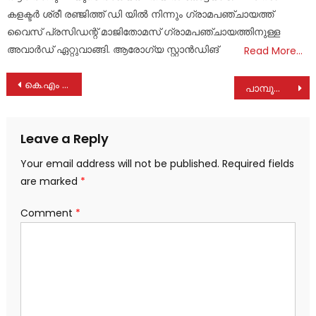
കളക്ടർ ശ്രീ രഞ്ജിത്ത് ഡി യിൽ നിന്നും ഗ്രാമപഞ്ചായത്ത്
വൈസ് പ്രസിഡന്റ് മാജിതോമസ് ഗ്രാമപഞ്ചായത്തിനുള്ള
അവാർഡ് ഏറ്റുവാങ്ങി. ആരോഗ്യ സ്റ്റാൻഡിങ്
Read More…
Post
കെ.എം മാണിയുടെ അനുഗ്രഹം തേടി കല്ലറയിൽ പുഷ്പചക്രം അർപ്പിച്ച് എൽ ഡി എഫ് സ്ഥാനാർത്ഥി ; പ്രാർത്ഥനകളോടെ പ്രചാരണത്തുടക്കം
പാമ്പൂരാംപാറ തീർത്ഥാടന കേന്ദ്രത്തിലെ നവീകരിച്ച ദേവാലയം ആശീർവദിച്ചു
navigation
Leave a Reply
Your email address will not be published.
Required fields
are marked
*
Comment
*