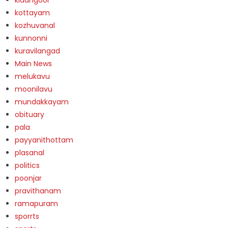
kottayam
kozhuvanal
kunnonni
kuravilangad
Main News
melukavu
moonilavu
mundakkayam
obituary
pala
payyanithottam
plasanal
politics
poonjar
pravithanam
ramapuram
sporrts