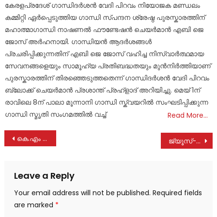
കേരളപ്രദേശ് ഗാന്ധിദർശൻ വേദി പിറവം നിയോജക മണ്ഡലം
കമ്മിറ്റി ഏർപ്പെടുത്തിയ ഗാന്ധി സ്പന്ദന ശ്രേഷ്ഠ പുരസ്കാരത്തിന്
മഹാത്മാഗാന്ധി നാഷണൽ ഫൗണ്ടേഷൻ ചെയർമാൻ എബി ജെ
ജോസ് അർഹനായി. ഗാന്ധിയൻ ആദർശങ്ങൾ
പ്രചരിപ്പിക്കുന്നതിന് എബി ജെ ജോസ് വഹിച്ച നിസ്വാർത്ഥമായ
സേവനങ്ങളെയും സാമൂഹ്യ പ്രതിബദ്ധതയും മുൻനിർത്തിയാണ്
പുരസ്കാരത്തിന് തിരഞ്ഞെടുത്തതെന്ന് ഗാന്ധിദർശൻ വേദി പിറവം
ബ്ലോക്ക് ചെയർമാൻ പ്രശാന്ത് പ്രഹ്ളാദ് അറിയിച്ചു. മെയ് 1ന്
രാവിലെ 8ന് പാലാ മൂന്നാനി ഗാന്ധി സ്ക്വയറിൽ സംഘടിപ്പിക്കുന്ന
ഗാന്ധി സ്മൃതി സംഗമത്തിൽ വച്ച്
Read More…
Post
കെ.എം മാണിയുടെ ഓർമ്മകൾക്ക് മുമ്പിൽ പൂക്കൾ അർപ്പിച്ച് അനുസ്മരണം നടത്തി പി ജെ ജോസഫ് എം എൽ എ
ജ്യൂസ്-ജാക്കിംഗ് ; മുന്നറിയിപ്പുമായി കേരളാ പോലീസ്
navigation
Leave a Reply
Your email address will not be published.
Required fields
are marked
*