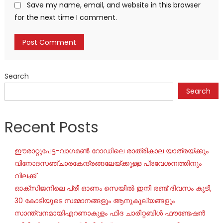
Save my name, email, and website in this browser
for the next time I comment.
Search
Search
Recent Posts
ഈരാറ്റുപേട്ട-വാഗമൺ റോഡിലെ രാത്രികാല യാത്രയ്ക്കും
വിനോദസഞ്ചാരകേന്ദ്രങ്ങലേയ്ക്കുള്ള പ്രവേശനത്തിനും
വിലക്ക്
ഓക്‌സിജനിലെ പ്രീ ഓണം സെയില്‍ ഇനി രണ്ട് ദിവസം കൂടി,
30 കോടിയുടെ സമ്മാനങ്ങളും ആനുകൂല്യങ്ങളും
സാന്ത്വനമായിഎറണാകുളം ഫിദ ചാരിറ്റബിൾ ഫൗണ്ടേഷൻ