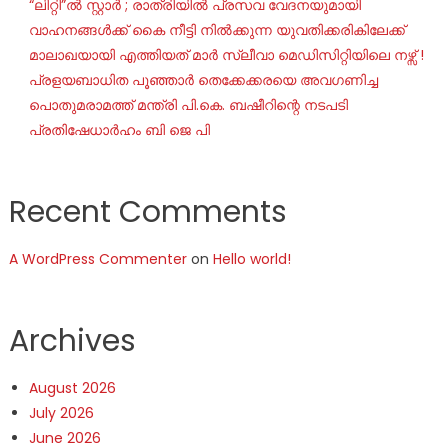
“ലിറ്റി”ൽ സ്റ്റാർ ; രാത്രിയിൽ പ്രസവ വേദനയുമായി
വാഹനങ്ങൾക്ക് കൈ നീട്ടി നിൽക്കുന്ന യുവതിക്കരികിലേക്ക്
മാലാഖയായി എത്തിയത് മാർ സ്ലീവാ മെഡിസിറ്റിയിലെ നഴ്സ് !
പ്രളയബാധിത പൂഞ്ഞാർ തെക്കേക്കരയെ അവഗണിച്ച
പൊതുമരാമത്ത് മന്ത്രി പി.കെ. ബഷീറിന്റെ നടപടി
പ്രതിഷേധാർഹം ബി ജെ പി
Recent Comments
A WordPress Commenter
on
Hello world!
Archives
August 2026
July 2026
June 2026