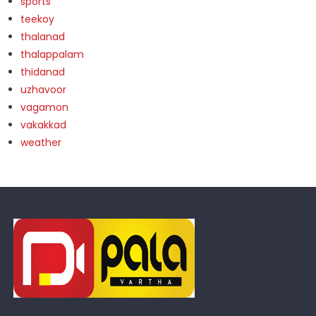
sports
teekoy
thalanad
thalappalam
thidanad
uzhavoor
vagamon
vakakkad
weather