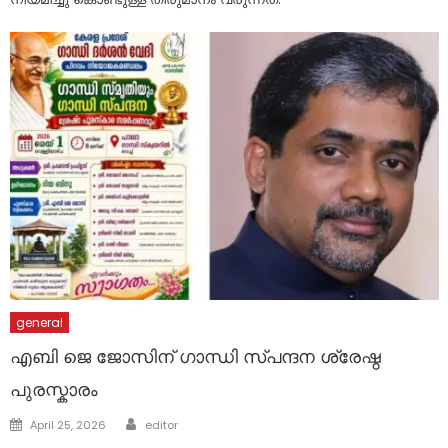
general
എബി ജെ ജോസിന് ഗാന്ധി സ്പന്ദന ശ്രേഷ്ഠ
പുരസ്കാരം
Author
Posted
April 25, 2026
editor
on