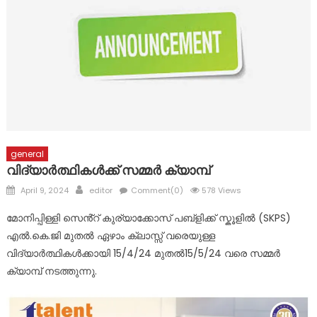
മാലാഖയായി എത്തിയത് മാർ സ്ലീവാ മെഡിസിറ്റിയിലെ നഴ്സ് !
പ്രളയബാധിത പൂഞ്ഞാർ തെക്കേക്കരയെ അവഗണിച്ച
പൊതുമരാമത്ത് മന്ത്രി പി.കെ. ബഷീറിന്റെ നടപടി
പ്രതിഷേധാർഹം ബി ജെ പി
ഈരാറ്റുപേട്ട-വാഗമൺ റോഡിലെ രാത്രികാല യാത്രയ്ക്കും
വിനോദസഞ്ചാരകേന്ദ്രങ്ങലേയ്ക്കുള്ള പ്രവേശനത്തിനും
വിലക്ക്
general
വിദ്യാർത്ഥികൾക്ക് സമ്മർ ക്യാമ്പ്
Posted
Author
April 9, 2024
editor
Comment(0)
578 Views
on
മോനിപ്പിള്ളി സെൻ്റ് കുര്യാക്കോസ് പബ്ളിക്ക് സ്കൂളിൽ (SKPS)
എൽ.കെ.ജി മുതൽ ഏഴാം ക്ലാസ്സ് വരെയുള്ള
വിദ്യാർത്ഥികൾക്കായി 15/4/24 മുതൽ15/5/24 വരെ സമ്മർ
ക്യാമ്പ് നടത്തുന്നു.