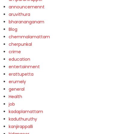
announcemennt
aruvithura
bharananganam
Blog
chemmalamattam
cherpunkal
crime
education
entertainment
erattupetta
erumely
general
Health
job
kadaplamattam
kaduthuruthy
kanjirappalli
kidangoor