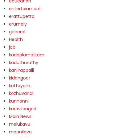
education
entertainment
erattupetta
erumely
general
Health
job
kadaplamattam
kaduthuruthy
kanjirappalli
kidangoor
kottayam
kozhuvanal
kunnonni
kuravilangad
Main News
melukavu
moonilavu