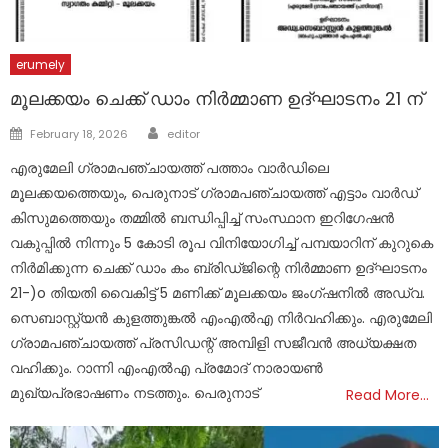
erumely
മൂലക്കയം ചെക്ക് ഡാം നിർമ്മാണ ഉദ്ഘാടനം 21 ന്
Author
Posted
February 18, 2026
editor
on
എരുമേലി ഗ്രാമപഞ്ചായത്ത് പത്താം വാർഡിലെ
മൂലക്കയത്തെയും, പെരുനാട് ഗ്രാമപഞ്ചായത്ത് എട്ടാം വാർഡ്
കിസുമത്തെയും തമ്മിൽ ബന്ധിപ്പിച്ച് സംസ്ഥാന ഇറിഗേഷൻ
വകുപ്പിൽ നിന്നും 5 കോടി രൂപ വിനിയോഗിച്ച് പമ്പയാറിന് കുറുകെ
നിർമിക്കുന്ന ചെക്ക് ഡാം കം ബ്രിഡ്ജിന്റെ നിർമ്മാണ ഉദ്ഘാടനം
21-)o തിയതി വൈകിട്ട് 5 മണിക്ക് മൂലക്കയം ജംഗ്ഷനിൽ അഡ്വ.
സെബാസ്റ്റ്യൻ കുളത്തുങ്കൽ എംഎൽഎ നിർവഹിക്കും. എരുമേലി
ഗ്രാമപഞ്ചായത്ത് പ്രസിഡന്റ് അമ്പിളി സജീവൻ അധ്യക്ഷത
വഹിക്കും. റാന്നി എംഎൽഎ പ്രമോദ് നാരായൺ
മുഖ്യപ്രഭാഷണം നടത്തും. പെരുനാട്
Read More…