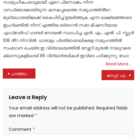
സാമൂഹികപരവുമായി ഏറെ പിന്നോക്കം നിന്ന
വനപ്രദേശമായിരുന്ന കനകപ്പലത്തെ സമൂഹത്തിൻ്റെ
മുഖ്യധാരയിലേക്ക് കൈപിടിച്ച് ഉയർത്തുക എന്ന ലക്ഷ്യത്തോടെ
ഇംഗ്ലണ്ടിൽ നിന്ന് എത്തിയ ബ്രദറൻ സഭാ മിഷനറിയായ
എഡ്വേർഡ് ഹണ്ടർ നോയൽ സ്ഥാപിച്ച എൻ. എം .എൽ .പി .സ്കൂൾ
108 ൻ്റ നിറവിൽ. ധാരാളം പ്രതിഭാശാലികളെ സമൂഹത്തിൽ
സംഭാവന ചെയ്ത ഇ വിദ്യാലയത്തിൽ നേഴ്സറി മുതൽ നാലുവരെ
ക്ലാസുകളിലായി 85 വിദ്യാർത്ഥികൾ ഇവിടെ പഠിക്കുന്നു. ഡോ
Read More…
Post
പറത്താനം ഗ്രാമദീപം വായനശാല സുവർണ്ണ ജൂബിലി ആഘോഷം
കാപ്പാ ചുമത്തി രണ്ടുപേരെ നാടുകടത്തി
navigation
Leave a Reply
Your email address will not be published.
Required fields
are marked
*
Comment
*