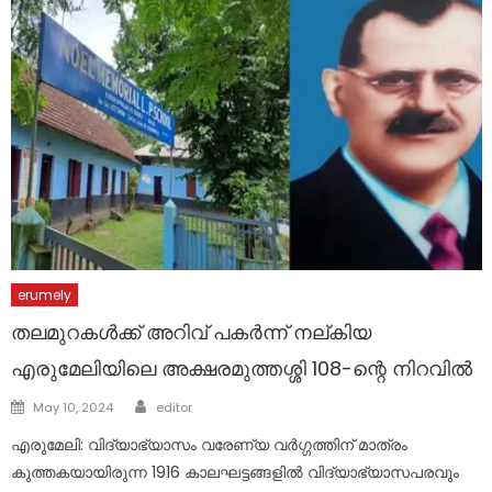
erumely
തലമുറകൾക്ക് അറിവ് പകർന്ന് നല്കിയ
എരുമേലിയിലെ അക്ഷരമുത്തശ്ശി 108-ന്റെ നിറവിൽ
Author
Posted
May 10, 2024
editor
on
എരുമേലി: വിദ്യാഭ്യാസം വരേണ്യ വർഗ്ഗത്തിന് മാത്രം
കുത്തകയായിരുന്ന 1916 കാലഘട്ടങ്ങളിൽ വിദ്യാഭ്യാസപരവും