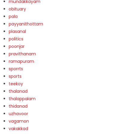
mundakkayam
obituary
pala
payyanithottam
plasanal
politics
poonjar
pravithanam
ramapuram
sporrts
sports
teekoy
thalanad
thalappalam
thidanad
uzhavoor
vagamon
vakakkad