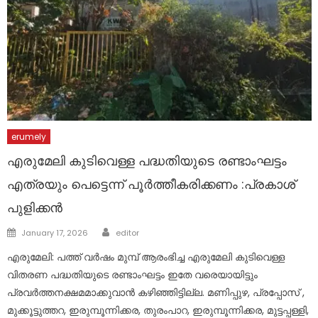
erumely
എരുമേലി കുടിവെള്ള പദ്ധതിയുടെ രണ്ടാംഘട്ടം
എത്രയും പെട്ടെന്ന് പൂർത്തീകരിക്കണം :പ്രകാശ്
പുളിക്കൻ
Author
Posted
January 17, 2026
editor
on
എരുമേലി: പത്ത് വർഷം മുമ്പ് ആരംഭിച്ച എരുമേലി കുടിവെള്ള
വിതരണ പദ്ധതിയുടെ രണ്ടാംഘട്ടം ഇതേ വരെയായിട്ടും
പ്രവർത്തനക്ഷമമാക്കുവാൻ കഴിഞ്ഞിട്ടില്ല. മണിപ്പുഴ, പ്രപ്പോസ് ,
മുക്കൂട്ടുത്തറ, ഇരുമ്പൂന്നിക്കര, തുരംപാറ, ഇരുമ്പൂന്നിക്കര, മുട്ടപ്പള്ളി,