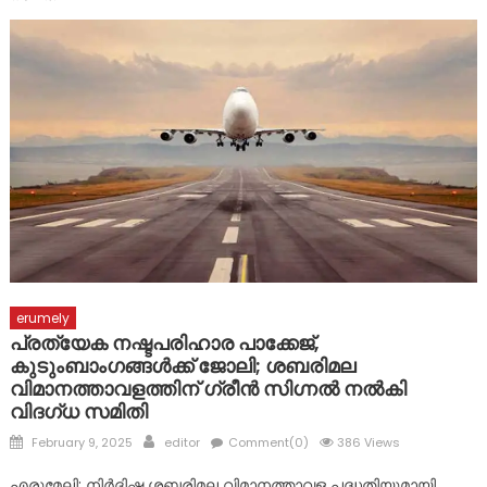
വിവിധ അപകടങ്ങളിൽ 2 പേർക്ക് പരുക്ക്
erumely
പ്രത്യേക നഷ്ടപരിഹാര പാക്കേജ്,
കുടുംബാംഗങ്ങൾക്ക് ജോലി; ശബരിമല
വിമാനത്താവളത്തിന് ഗ്രീൻ സിഗ്നൽ നൽകി
വിദഗ്ധ സമിതി
Posted
Author
February 9, 2025
editor
Comment(0)
386 Views
on
എരുമേലി: നിർദിഷ്ട ശബരിമല വിമാനത്താവള പദ്ധതിയുമായി