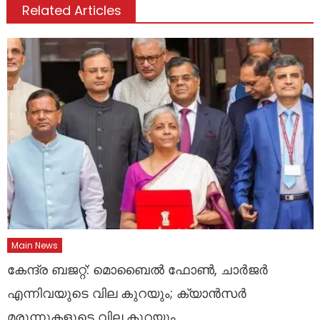
Related Articles
Main News
കേന്ദ്ര ബജറ്റ്: മൊബൈൽ ഫോൺ, ചാർജർ
എന്നിവയുടെ വില കുറയും; ക്യാൻസർ
മരുന്നുകളുടെ വില കുറയും