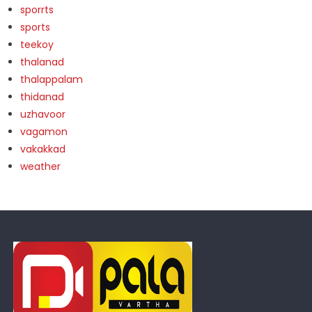
sporrts
sports
teekoy
thalanad
thalappalam
thidanad
uzhavoor
vagamon
vakakkad
weather