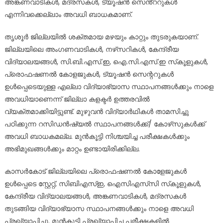
അങ്കണവാടികൾ, മദ്രസകൾ, ട്യൂഷൻ സെൻ്ററുകൾ
എന്നിവക്കെല്ലാം അവധി ബാധകമാണ്.
തൃശൂര്‍ ജില്ലയില്‍ ശക്തമായ മഴയും കാറ്റും തുടരുകയാണ്.
ജില്ലയിലെ അംഗണവാടികള്‍, നഴ്‌സറികള്‍, കേന്ദ്രീയ
വിദ്യാലയങ്ങള്‍, സി.ബി.എസ്.ഇ, ഐ.സി.എസ്.ഇ സ്‌കൂളുകള്‍,
പ്രൊഫഷണല്‍ കോളജുകള്‍, ട്യൂഷന്‍ സെന്ററുകള്‍
ഉള്‍പ്പെടെയുള്ള എല്ലാ വിദ്യാഭ്യാസ സ്ഥാപനങ്ങള്‍ക്കും നാളെ
അവധിയാണെന്ന് ജില്ലാ കളക്ടര്‍ ഉത്തരവിൽ
വ്യക്തമാക്കിയിട്ടുണ്ട്. മുഴുവന്‍ വിദ്യാര്‍ഥികള്‍ താമസിച്ചു
പഠിക്കുന്ന റസിഡന്‍ഷ്യല്‍ സ്ഥാപനങ്ങള്‍ക്ക്/ കോഴ്‌സുകള്‍ക്ക്
അവധി ബാധകമല്ല. മുന്‍കൂട്ടി നിശ്ചയിച്ച പരീക്ഷകള്‍ക്കും
അഭിമുഖങ്ങള്‍ക്കും മാറ്റം ഉണ്ടായിരിക്കില്ല.
കാസർകോട് ജില്ലയിലെ പ്രൊഫഷണൽ കോളേജുകൾ
ഉൾപ്പെടെ സ്റ്റേറ്റ്, സിബിഎസ്ഇ, ഐസിഎസ്‌സി സ്‌കൂളുകൾ,
കേന്ദ്രീയ വിദ്യാലയങ്ങൾ, അങ്കണവാടികൾ, മദ്രസകൾ
തുടങ്ങിയ വിദ്യാഭ്യാസ സ്ഥാപനങ്ങൾക്കും നാളെ അവധി
പ്രഖ്യാപിച്ചു. മുൻകൂട്ടി പ്രഖ്യാപിച്ച പരീക്ഷകളിൽ