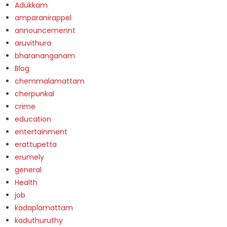
Adukkam
amparanirappel
announcemennt
aruvithura
bharananganam
Blog
chemmalamattam
cherpunkal
crime
education
entertainment
erattupetta
erumely
general
Health
job
kadaplamattam
kaduthuruthy