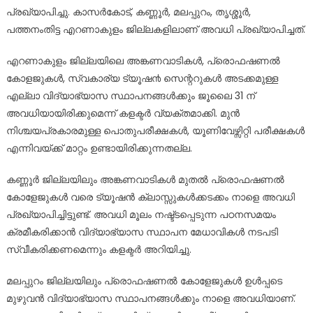
പ്രഖ്യാപിച്ചു. കാസര്‍കോട്, കണ്ണൂര്‍, മലപ്പുറം, തൃശ്ശൂര്‍,
പത്തനംതിട്ട എറണാകുളം ജില്ലകളിലാണ് അവധി പ്രഖ്യാപിച്ചത്.
എറണാകുളം ജില്ലയിലെ അങ്കണവാടികൾ, പ്രൊഫഷണൽ
കോളജുകൾ, സ്വകാര്യ ട്യൂഷ൯ സെന്ററുകൾ അടക്കമുള്ള
എല്ലാ വിദ്യാഭ്യാസ സ്ഥാപനങ്ങൾക്കും ജൂലൈ 31 ന്
അവധിയായിരിക്കുമെന്ന് കളക്ടര്‍ വ്യക്തമാക്കി. മുൻ
നിശ്ചയപ്രകാരമുള്ള പൊതുപരീക്ഷകൾ, യൂണിവേഴ്സിറ്റി പരീക്ഷകൾ
എന്നിവയ്ക്ക് മാറ്റം ഉണ്ടായിരിക്കുന്നതല്ല.
കണ്ണൂർ ജില്ലയിലും അങ്കണവാടികൾ മുതൽ പ്രൊഫഷണൽ
കോളേജുകൾ വരെ ട്യൂഷൻ ക്ലാസ്സുകൾക്കടക്കം നാളെ അവധി
പ്രഖ്യാപിച്ചിട്ടുണ്ട്. അവധി മൂലം നഷ്ട്ടപ്പെടുന്ന പഠനസമയം
ക്രമീകരിക്കാൻ വിദ്യാഭ്യാസ സ്ഥാപന മേധാവികൾ നടപടി
സ്വീകരിക്കണമെന്നും കളക്ടർ അറിയിച്ചു.
മലപ്പുറം ജില്ലയിലും പ്രൊഫഷണൽ കോളേജുകൾ ഉൾപ്പടെ
മുഴുവൻ വിദ്യാഭ്യാസ സ്ഥാപനങ്ങൾക്കും നാളെ അവധിയാണ്.