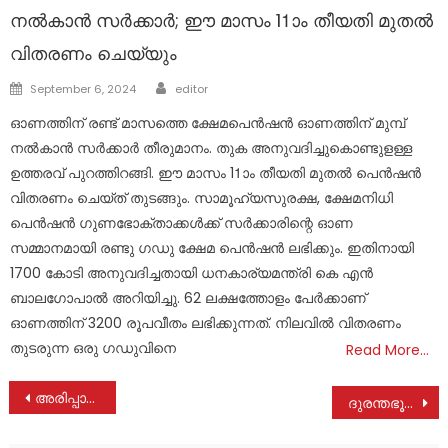
നൽകാൻ സർക്കാർ; ഈ മാസം 11ാം തീയതി മുതൽ
വിതരണം ചെയ്യും
Author
Posted
September 6, 2024
editor
on
ഓണത്തിന് രണ്ട് മാസത്തെ ക്ഷേമപെൻഷൻ ഓണത്തിന് മുമ്പ്
നൽകാൻ സർക്കാർ തീരുമാനം. തുക അനുവദിച്ചുകൊണ്ടുളള്ള
ഉത്തരവ് പുറത്തിറങ്ങി. ഈ മാസം 11ാം തീയതി മുതൽ പെൻഷൻ‌
വിതരണം ചെയ്ത് തുടങ്ങും. സാമൂഹ്യസുരക്ഷ, ക്ഷേമനിധി
പെൻഷൻ ഗുണഭോക്താക്കൾക്ക്‌ സർക്കാരിന്റെ ഓണ
സമ്മാനമായി രണ്ടു ഗഡു ക്ഷേമ പെൻഷൻ ലഭിക്കും. ഇതിനായി
1700 കോടി അനുവദിച്ചതായി ധനകാര്യമന്ത്രി കെ എൻ
ബാലഗോപാൽ അറിയിച്ചു. 62 ലക്ഷത്തോളം പേർക്കാണ്‌
ഓണത്തിന്‌ 3200 രൂപവീതം ലഭിക്കുന്നത്‌. നിലവിൽ വിതരണം
തുടരുന്ന ഒരു ഗഡുവിനെ
Read More…
Post
അരിപ്പാറയിൽ നന്ദിനി കുമാരൻ നിര്യാതയായി
ദുരന്തഭൂമിയിലേക്ക് ഒരു കൊച്ചു കൈത്താങ്ങ് ;നാണയത്തുട്ടുകളുമായി കൊച്ചുകുട്ടി ഈരാറ്റുപേട്ട പൗരവലിയുടെ ഓഫീസിൽ
navigation