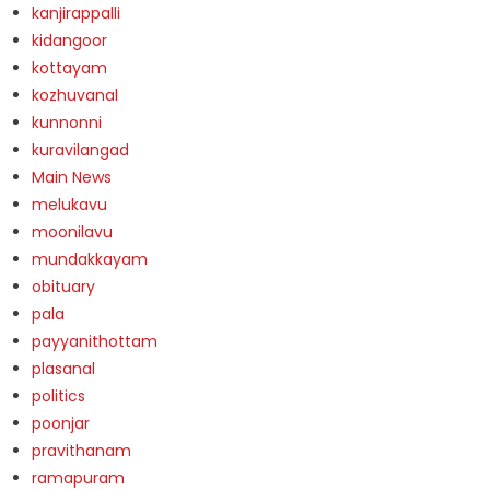
kanjirappalli
kidangoor
kottayam
kozhuvanal
kunnonni
kuravilangad
Main News
melukavu
moonilavu
mundakkayam
obituary
pala
payyanithottam
plasanal
politics
poonjar
pravithanam
ramapuram