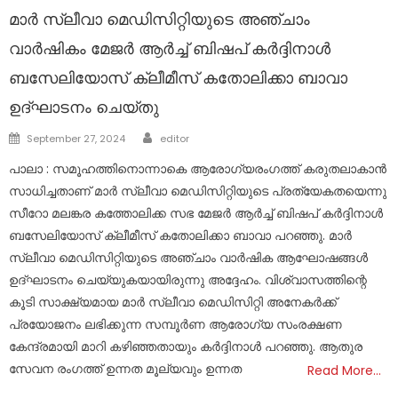
മാർ സ്ലീവാ മെഡിസിറ്റിയുടെ അഞ്ചാം
വാർഷികം മേജർ ആർച്ച് ബിഷപ് കർദ്ദിനാൾ
ബസേലിയോസ് ക്ലീമീസ് കതോലിക്കാ ബാവാ
ഉദ്ഘാടനം ചെയ്തു
Author
Posted
September 27, 2024
editor
on
പാലാ : സമൂഹത്തിനൊന്നാകെ ആരോഗ്യരംഗത്ത് കരുതലാകാൻ
സാധിച്ചതാണ് മാർ സ്ലീവാ മെഡിസിറ്റിയുടെ പ്രത്യേകതയെന്നു
സീറോ മലങ്കര കത്തോലിക്ക സഭ മേജർ ആർച്ച് ബിഷപ് കർദ്ദിനാൾ
ബസേലിയോസ് ക്ലീമീസ് കതോലിക്കാ ബാവാ പറഞ്ഞു. മാർ
സ്ലീവാ മെഡിസിറ്റിയുടെ അഞ്ചാം വാർഷിക ആഘോഷങ്ങൾ
ഉദ്ഘാടനം ചെയ്യുകയായിരുന്നു അദ്ദേഹം. വിശ്വാസത്തിന്റെ
കൂടി സാക്ഷ്യമായ മാർ സ്ലീവാ മെഡിസിറ്റി അനേകർക്ക്
പ്രയോജനം ലഭിക്കുന്ന സമ്പൂർണ ആരോഗ്യ സംരക്ഷണ
കേന്ദ്രമായി മാറി കഴിഞ്ഞതായും കർദ്ദിനാൾ പറഞ്ഞു. ആതുര
സേവന രംഗത്ത് ഉന്നത മൂല്യവും ഉന്നത
Read More…