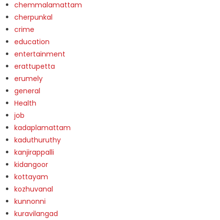
chemmalamattam
cherpunkal
crime
education
entertainment
erattupetta
erumely
general
Health
job
kadaplamattam
kaduthuruthy
kanjirappalli
kidangoor
kottayam
kozhuvanal
kunnonni
kuravilangad