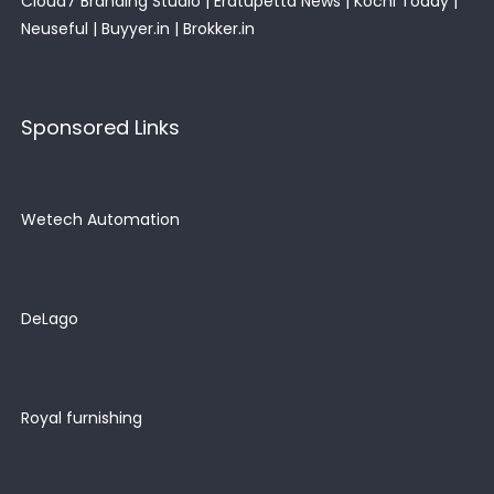
Cloud7 Branding Studio
|
Eratupetta News
|
Kochi Today
|
Neuseful
|
Buyyer.in
|
Brokker.in
Sponsored Links
Wetech Automation
DeLago
Royal furnishing