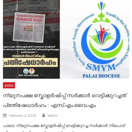
pala
ന്യൂനപക്ഷ സ്കോളർഷിപ്പ് സർക്കാർ വെട്ടിക്കുറച്ചത്
പ്രതിഷേധാർഹം : എസ്.എം.വൈ.എം
Author
Posted
February 2, 2025
editor
on
പാലാ: ന്യൂനപക്ഷ സ്കോളർഷിപ്പ് വെട്ടിക്കുറച്ച സർക്കാർ നിലപാട്