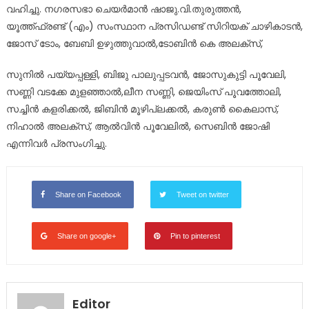
വഹിച്ചു. നഗരസഭാ ചെയർമാൻ ഷാജു.വി.തുരുത്തൻ,
യൂത്ത്ഫ്രണ്ട് (എം) സംസ്ഥാന പ്രസിഡണ്ട് സിറിയക് ചാഴികാടൻ,
ജോസ് ടോം, ബേബി ഉഴുത്തുവാൽ,ടോബിൻ കെ അലക്സ്,
സുനിൽ പയ്യപ്പള്ളി, ബിജു പാലുപ്പടവൻ, ജോസുകുട്ടി പൂവേലി,
സണ്ണി വടക്കേ മുളഞ്ഞാൽ,ലീന സണ്ണി, ജെയിംസ് പൂവത്തോലി,
സച്ചിൻ കളരിക്കൽ, ജിബിൻ മൂഴിപ്ലക്കൽ, കരുൺ കൈലാസ്,
നിഹാൽ അലക്സ്, ആൽവിൻ പൂവേലിൽ, സെബിൻ ജോഷി
എന്നിവർ പ്രസംഗിച്ചു.
Share on Facebook
Tweet on twitter
Share on google+
Pin to pinterest
Editor