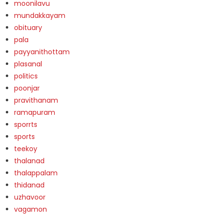
moonilavu
mundakkayam
obituary
pala
payyanithottam
plasanal
politics
poonjar
pravithanam
ramapuram
sporrts
sports
teekoy
thalanad
thalappalam
thidanad
uzhavoor
vagamon