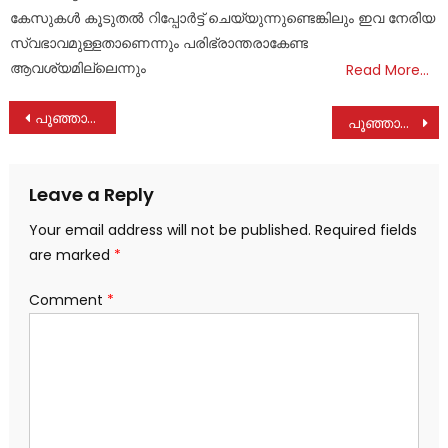
കേസുകൾ കൂടുതൽ റിപ്പോർട്ട് ചെയ്യുന്നുണ്ടെങ്കിലും ഇവ നേരിയ
സ്വഭാവമുള്ളതാണെന്നും പരിഭ്രാന്തരാകേണ്ട
ആവശ്യമില്ലെന്നും
Read More…
Post
പൂഞ്ഞാർ പള്ളി വിഷയം: മന്ത്രിയുടെ അദ്ധ്യക്ഷതയിൽ തർക്കങ്ങളില്ലാതെ സമാധാനയോഗം
പൂഞ്ഞാർ ഗവൺമെന്റ് എൽ. പി. സ്‌കൂളിന് പുതിയ കെട്ടിടം ഒരുങ്ങുന്നു
navigation
Leave a Reply
Your email address will not be published.
Required fields
are marked
*
Comment
*