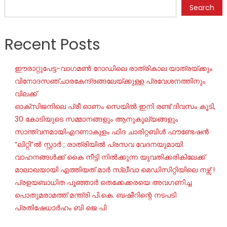
Search
Recent Posts
ഈരാറ്റുപേട്ട-വാഗമൺ റോഡിലെ രാത്രികാല യാത്രയ്ക്കും
വിനോദസഞ്ചാരകേന്ദ്രങ്ങലേയ്ക്കുള്ള പ്രവേശനത്തിനും
വിലക്ക്
ഓക്‌സിജനിലെ പ്രീ ഓണം സെയില്‍ ഇനി രണ്ട് ദിവസം കൂടി,
30 കോടിയുടെ സമ്മാനങ്ങളും ആനുകൂല്യങ്ങളും
സാന്ത്വനമായിഎറണാകുളം ഫിദ ചാരിറ്റബിൾ ഫൗണ്ടേഷൻ
“ലിറ്റി”ൽ സ്റ്റാർ ; രാത്രിയിൽ പ്രസവ വേദനയുമായി
വാഹനങ്ങൾക്ക് കൈ നീട്ടി നിൽക്കുന്ന യുവതിക്കരികിലേക്ക്
മാലാഖയായി എത്തിയത് മാർ സ്ലീവാ മെഡിസിറ്റിയിലെ നഴ്സ് !
പ്രളയബാധിത പൂഞ്ഞാർ തെക്കേക്കരയെ അവഗണിച്ച
പൊതുമരാമത്ത് മന്ത്രി പി.കെ. ബഷീറിന്റെ നടപടി
പ്രതിഷേധാർഹം ബി ജെ പി