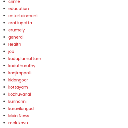
crime
education
entertainment
erattupetta
erumely
general
Health
job
kadaplamattam
kaduthuruthy
kanjirappalli
kidangoor
kottayam
kozhuvanal
kunnonni
kuravilangad
Main News
melukavu