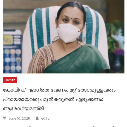
Health
കോവിഡ് ; ജാഗ്രത വേണം, മറ്റ് രോഗമുള്ളവരും
പ്രായമായവരും മുൻകരുതൽ എടുക്കണം:
ആരോഗ്യമന്ത്രി
Author
Posted
June 10, 2025
editor
on