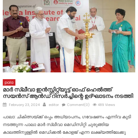
മഴക്കാല ദുരിതാശ്വാസ ക്യാമ്പുകളിൽ സേവനവുമായി മാർ
സ്ലീവാ മെഡിസിറ്റിയും
ദുരിതാശ്വാസ ക്യാമ്പുകളിൽ ആരോഗ്യ സേവനങ്ങളുമായി
മാർ സ്ലീവാ മെഡിസിറ്റി
pala
മാർ സ്ലീവാ ഇൻസ്റ്റിറ്റ്യൂട്ട് ഓഫ് ഹെൽത്ത്
സയൻസ് ആൻഡ് റിസർച്ചിന്റെ ഉദ്ഘാടനം നടത്തി
Posted
Author
February 23, 2024
editor
Comment(0)
489 Views
on
പാലാ: ചികിത്സയ്ക്ക് ഒപ്പം അധ്യാപനം, ഗവേഷണം എന്നിവ കൂടി
നടത്തുന്ന പാലാ മാർ സ്ലീവാ മെഡിസിറ്റി ചുരുങ്ങിയ
കാലത്തിനുള്ളിൽ മെഡിക്കൽ കോളജ് എന്ന ലക്ഷ്യത്തിലേക്കു