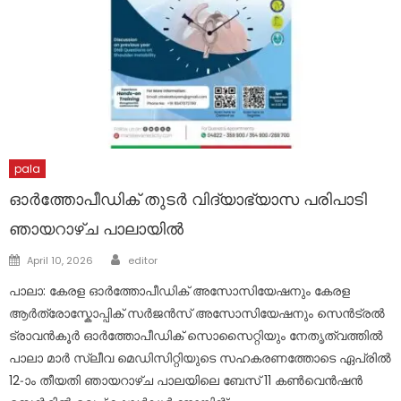
pala
ഓർത്തോപീഡിക് തുടര്‍ വിദ്യാഭ്യാസ പരിപാടി
ഞായറാഴ്ച പാലായിൽ
Author
Posted
April 10, 2026
editor
on
പാലാ: കേരള ഓർത്തോപീഡിക് അസോസിയേഷനും കേരള
ആർത്രോസ്കോപ്പിക് സർജൻസ് അസോസിയേഷനും സെൻട്രൽ
ട്രാവൻകൂർ ഓർത്തോപീഡിക് സൊസൈറ്റിയും നേതൃത്വത്തിൽ
പാലാ മാർ സ്ലീവ മെഡിസിറ്റിയുടെ സഹകരണത്തോടെ ഏപ്രിൽ
12-ാം തീയതി ഞായറാഴ്ച പാലയിലെ ബേസ് 11 കൺവെൻഷൻ