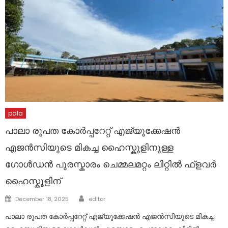
pala
പാലാ രൂപത കോർപ്പറേറ്റ് എജ്യൂക്കേഷൻ
എജൻസിയുടെ മികച്ച ഹൈസ്കൂളിനുള്ള
ഗോൾഡൻ പുരസ്കാരം ചെമ്മലമറ്റം ലിറ്റിൽ ഫ്ളവർ
ഹൈസ്കൂളിന്
Author
Posted
December 18, 2025
editor
on
പാലാ രൂപത കോർപ്പറേറ്റ് എജ്യൂക്കേഷൻ എജൻസിയുടെ മികച്ച