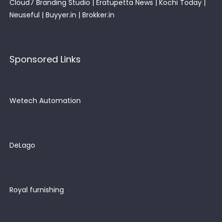
Cloud7 Branding Studio
|
Eratupetta News
|
Kochi Today
|
Neuseful
|
Buyyer.in
|
Brokker.in
Sponsored Links
Wetech Automation
DeLago
Royal furnishing