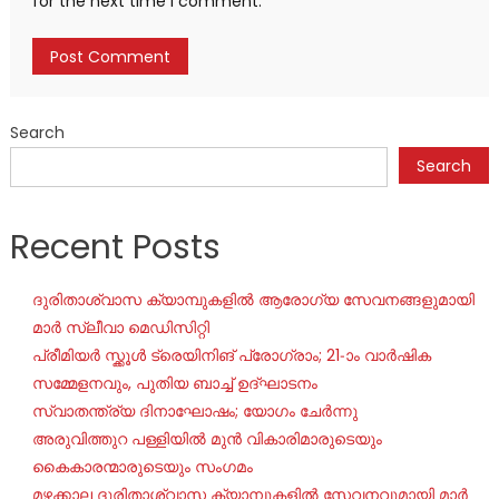
for the next time I comment.
Search
Search
Recent Posts
ദുരിതാശ്വാസ ക്യാമ്പുകളിൽ ആരോഗ്യ സേവനങ്ങളുമായി
മാർ സ്ലീവാ മെഡിസിറ്റി
പ്രീമിയർ സ്ക്കൂൾ ട്രെയിനിങ് പ്രോഗ്രാം; 21-ാം വാർഷിക
സമ്മേളനവും, പുതിയ ബാച്ച് ഉദ്ഘാടനം
സ്വാതന്ത്ര്യ ദിനാഘോഷം; യോഗം ചേർന്നു
അരുവിത്തുറ പള്ളിയിൽ മുൻ വികാരിമാരുടെയും
കൈകാരന്മാരുടെയും സംഗമം
മഴക്കാല ദുരിതാശ്വാസ ക്യാമ്പുകളിൽ സേവനവുമായി മാർ