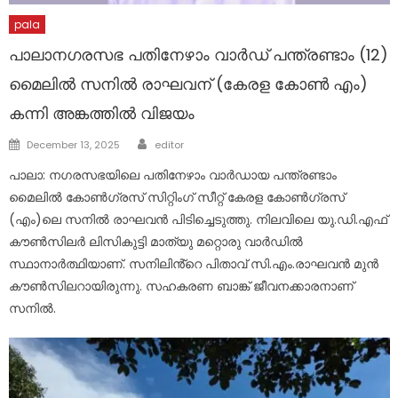
pala
പാലാനഗരസഭ പതിനേഴാം വാർഡ് പന്ത്രണ്ടാം (12)
മൈലിൽ സനിൽ രാഘവന് (കേരള കോൺ എം)
കന്നി അങ്കത്തിൽ വിജയം
Author
Posted
December 13, 2025
editor
on
പാലാ: നഗരസഭയിലെ പതിനേഴാം വാർഡായ പന്ത്രണ്ടാം
മൈലിൽ കോൺഗ്രസ് സിറ്റിംഗ് സീറ്റ് കേരള കോൺഗ്രസ്
(എം)ലെ സനിൽ രാഘവൻ പിടിച്ചെടുത്തു. നിലവിലെ യു.ഡി.എഫ്
കൗൺസിലർ ലിസികുട്ടി മാത്യു മറ്റൊരു വാർഡിൽ
സ്ഥാനാർത്ഥിയാണ്. സനിലിൻ്റെ പിതാവ് സി.എം.രാഘവൻ മുൻ
കൗൺസിലറായിരുന്നു. സഹകരണ ബാങ്ക് ജീവനക്കാരനാണ്
സനിൽ.