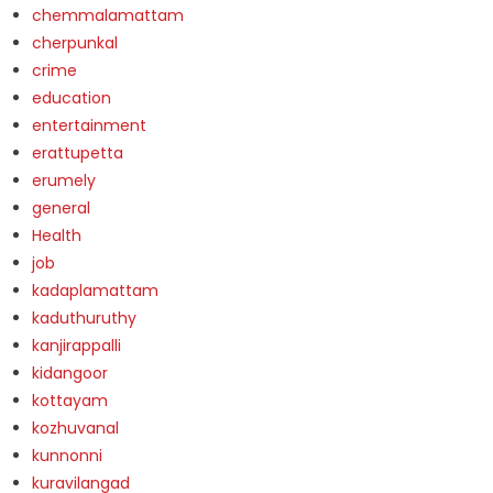
chemmalamattam
cherpunkal
crime
education
entertainment
erattupetta
erumely
general
Health
job
kadaplamattam
kaduthuruthy
kanjirappalli
kidangoor
kottayam
kozhuvanal
kunnonni
kuravilangad