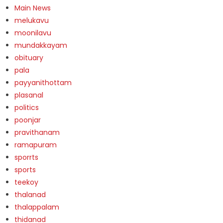
Main News
melukavu
moonilavu
mundakkayam
obituary
pala
payyanithottam
plasanal
politics
poonjar
pravithanam
ramapuram
sporrts
sports
teekoy
thalanad
thalappalam
thidanad