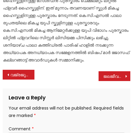
ഹൈസ്കൂളിനുള്ള ഗോൾഡൻ പുരസ്കാരം ചെമ്മലമറ്റം ലിറ്റിൽ
ഫ്ളവർ ഹൈസ്കൂളിന്. ഇത് മൂന്നാം തവണയാണ് സ്കൂൾ മികച്ച
ഹൈസ്കുളിനുള്ള പൂരസ്കാരം നേടുന്നത്. കെ.സി.എസൽ പാലാ
രൂപതയിലെ മികച്ച യൂപി സ്കൂളിനുള്ള പുരസ്കാരവും
കെ.സി.എസൽ മികച്ച ആനിമേറ്റർക്കുള്ള യുപി വിഭാഗം പുരസ്കാരം
ലിറ്റിൽ ഫ്ളവറിലെ സിസ്റ്റർ ലിസിയമ്മ പിസിക്കും ലഭിച്ചു.
ശനിയാഴ്ച പാലാ കത്തിഡ്രൽ പാരിഷ് ഹാളിൽ നടക്കുന്ന
അധ്യാപക അനധ്യാപക സമ്മേളനത്തിൽ ബിഷപ് മാർ ജോസഫ്
കല്ലറങ്ങാട്ട് അവാർഡുകൾ സമ്മാനിക്കും.
Post
വജ്രജൂബിലി നിറവില്‍ ദേവമാതാ കോളേജ് ധനതത്വശാസ്ത്ര പൂര്‍വ്വവിദ്യാര്‍ത്ഥി സംഗമം
ജലജീവൻ മിഷൻ കുടിവെള്ള പദ്ധതി : പൂഞ്ഞാർ പഞ്ചായത്ത് തല പ്രവർത്തനോദ്ഘാടനം നടത്തി
navigation
Leave a Reply
Your email address will not be published.
Required fields
are marked
*
Comment
*