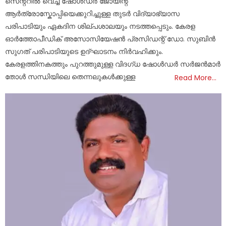
സെന്ററിൽ വെച്ച് ഷോൾഡർ ജോയിന്റ്
ആർത്രോസ്കോപ്പിയെക്കുറിച്ചുള്ള തുടർ വിദ്യാഭ്യാസ
പരിപാടിയും ഏകദിന ശില്പശാലയും നടത്തപ്പെടും. കേരള
ഓർത്തോപീഡിക് അസോസിയേഷൻ പ്രസിഡന്റ് ഡോ. സുബിൻ
സുഗത് പരിപാടിയുടെ ഉദ്ഘാടനം നിർവഹിക്കും.
കേരളത്തിനകത്തും പുറത്തുമുള്ള വിദഗ്ധ ഷോൾഡർ സർജൻമാർ
തോൾ സന്ധിയിലെ തെന്നലുകൾക്കുള്ള
Read More…