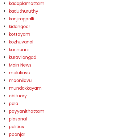
kadaplamattam
kaduthuruthy
kanjirappalli
kidangoor
kottayam
kozhuvanal
kunnonni
kuravilangad
Main News
melukavu
moonilavu
mundakkayam
obituary
pala
payyanithottam
plasanal
politics
poonjar