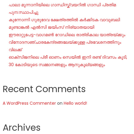
പാലാ മൂന്നാനിയിലെ ഗാന്ധിസ്ക്വയറിൽ ഗാന്ധി പ്രതിമ
പുന:സ്ഥാപിച്ചു
കുന്നോന്നി ഗുരുദേവ ക്ഷേത്രത്തിൽ കർക്കിടക വാവുബലി
മുണ്ടാങ്കൽ എൽസി ജയിംസ് നിര്യാതയായി
ഈരാറ്റുപേട്ട-വാഗമൺ റോഡിലെ രാത്രികാല യാത്രയ്ക്കും
വിനോദസഞ്ചാരകേന്ദ്രങ്ങലേയ്ക്കുള്ള പ്രവേശനത്തിനും
വിലക്ക്
ഓക്‌സിജനിലെ പ്രീ ഓണം സെയില്‍ ഇനി രണ്ട് ദിവസം കൂടി,
30 കോടിയുടെ സമ്മാനങ്ങളും ആനുകൂല്യങ്ങളും
Recent Comments
A WordPress Commenter
on
Hello world!
Archives