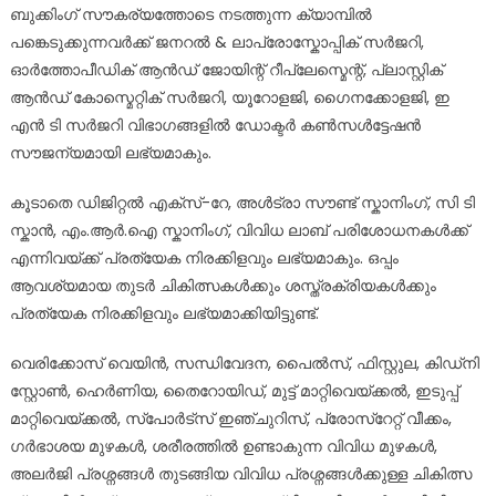
ബുക്കിംഗ് സൗകര്യത്തോടെ നടത്തുന്ന ക്യാമ്പിൽ
പങ്കെടുക്കുന്നവർക്ക് ജനറൽ & ലാപ്രോസ്കോപ്പിക് സർജറി,
ഓർത്തോപീഡിക് ആൻഡ് ജോയിന്റ് റീപ്ലേസ്മെന്റ്, പ്ലാസ്റ്റിക്
ആൻഡ് കോസ്മെറ്റിക് സർജറി, യൂറോളജി, ഗൈനക്കോളജി, ഇ
എൻ ടി സർജറി വിഭാഗങ്ങളിൽ ഡോക്ടർ കൺസൾട്ടേഷൻ
സൗജന്യമായി ലഭ്യമാകും.
കൂടാതെ ഡിജിറ്റൽ എക്സ്-റേ, അൾട്രാ സൗണ്ട് സ്കാനിംഗ്, സി ടി
സ്കാൻ, എം.ആർ.ഐ സ്കാനിംഗ്, വിവിധ ലാബ് പരിശോധനകൾക്ക്
എന്നിവയ്ക്ക് പ്രത്യേക നിരക്കിളവും ലഭ്യമാകും. ഒപ്പം
ആവശ്യമായ തുടർ ചികിത്സകൾക്കും ശസ്ത്രക്രിയകൾക്കും
പ്രത്യേക നിരക്കിളവും ലഭ്യമാക്കിയിട്ടുണ്ട്.
വെരിക്കോസ് വെയിൻ, സന്ധിവേദന, പൈൽസ്, ഫിസ്റ്റുല, കിഡ്‌നി
സ്റ്റോൺ, ഹെർണിയ, തൈറോയിഡ്‌, മുട്ട് മാറ്റിവെയ്ക്കൽ, ഇടുപ്പ്
മാറ്റിവെയ്ക്കൽ, സ്പോർട്സ് ഇഞ്ചുറിസ്, പ്രോസ്‌റേറ്റ് വീക്കം,
ഗർഭാശയ മുഴകൾ, ശരീരത്തിൽ ഉണ്ടാകുന്ന വിവിധ മുഴകൾ,
അലർജി പ്രശ്നങ്ങൾ തുടങ്ങിയ വിവിധ പ്രശ്നങ്ങൾക്കുള്ള ചികിത്സ