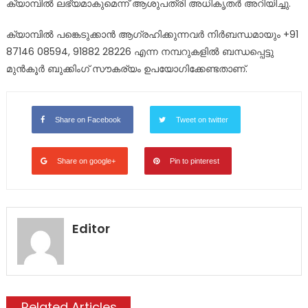
ക്യാമ്പിൽ ലഭ്യമാകുമെന്ന് ആശുപത്രി അധികൃതർ അറിയിച്ചു.
ക്യാമ്പിൽ പങ്കെടുക്കാൻ ആഗ്രഹിക്കുന്നവർ നിർബന്ധമായും +91
87146 08594, 91882 28226 എന്ന നമ്പറുകളിൽ ബന്ധപ്പെട്ടു
മുൻ‌കൂർ ബുക്കിംഗ് സൗകര്യം ഉപയോഗിക്കേണ്ടതാണ്.
Share on Facebook
Tweet on twitter
Share on google+
Pin to pinterest
Editor
Related Articles