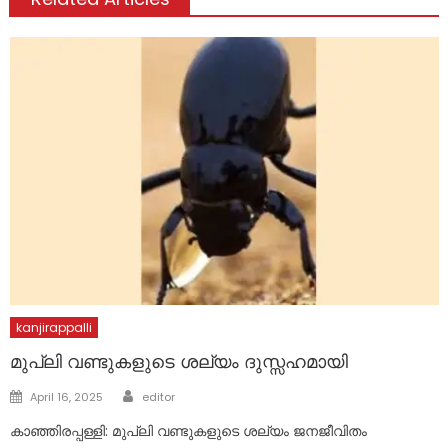
kanjirappalli
മുപ്ലി വണ്ടുകളുടെ ശല്യം ദുസ്സഹമായി
Author
Posted
April 16, 2025
editor
on
കാഞ്ഞിരപ്പള്ളി: മുപ്ലി വണ്ടുകളുടെ ശല്യം ജനജീവിതം