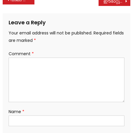
ഈരാറ്റുപേട്ട ബ്ലോക്ക് പഞ്ചായത്തും മേലുകാവ് ഗ്രാമപഞ്ചായത്തും SBI ഈരാറ്റുപേട്ടയും സംയുക്തമായി ഇലവീഴാപൂഞ്ചിറയിൽ ശുചീകരണ പ്രവർത്തനങ്ങൾ നടത്തി
navigation
Leave a Reply
Your email address will not be published.
Required fields
are marked
*
Comment
*
Name
*