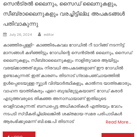
സെൻട്രൽ ലൈനും, സൈഡ് ലൈനുകളും,
സീബ്രാലൈനുകളും വരച്ചിട്ടില്ല; അപകടങ്ങൾ
പതിവാകുന്നു
Author
Posted
July 26, 2024
editor
on
കാഞ്ഞിരപ്പള്ളി- കാഞ്ഞിരംകവല റോഡിൽ റീ ടാറിങ്ങ് നടന്നിട്ട്
മാസങ്ങൾ കഴിഞ്ഞിട്ടും റോഡിന്റെ സെൻട്രൽ ലൈനും, സൈഡ്
ലൈനുകളും, സീബ്രാലൈനുകളും നാളിതുവരെ ആയിട്ടും
വരയ്ക്കാത്തത് മൂലം നിരവധി അപകടങ്ങളാണ് ഈ റോഡിൽ
ഉണ്ടാകുന്നത്. ഇത് കാരണം തിടനാട് ഗ്രാമപഞ്ചായത്തിൽ
ഉൾപ്പെടെയുള്ള സ്കൂൾ വിദ്യാർത്ഥികളും, കാൽനട യാത്രക്കാരും,
വാഹന യാത്രികരും ഏറെ ബുദ്ധിമുട്ടുകയാണ്. റോഡ് കരാർ
എടുത്തവരുടെ തികഞ്ഞ അനാസ്ഥയാണ് ഇതിലൂടെ
വെളിവാകുന്നത്. ബന്ധപ്പെട്ട അധികാരികൾ എത്രയും വേഗം
നടപടി സ്വീകരിച്ചില്ലെങ്കിൽ ശക്തമായ സമര പരിപാടികൾ
ആരംഭിക്കുമെന്ന് ബി.ജെ.പി തിടനാട്
Read More…
Post
പാലാ രൂപത യുവജനപ്രസ്ഥാനത്തിലെ മീഡിയ പ്രവർത്തകരുടെ സംഗമം നടത്തപ്പെട്ടു