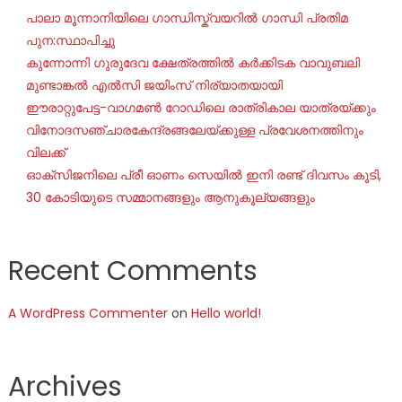
പാലാ മൂന്നാനിയിലെ ഗാന്ധിസ്ക്വയറിൽ ഗാന്ധി പ്രതിമ
പുന:സ്ഥാപിച്ചു
കുന്നോന്നി ഗുരുദേവ ക്ഷേത്രത്തിൽ കർക്കിടക വാവുബലി
മുണ്ടാങ്കൽ എൽസി ജയിംസ് നിര്യാതയായി
ഈരാറ്റുപേട്ട-വാഗമൺ റോഡിലെ രാത്രികാല യാത്രയ്ക്കും
വിനോദസഞ്ചാരകേന്ദ്രങ്ങലേയ്ക്കുള്ള പ്രവേശനത്തിനും
വിലക്ക്
ഓക്‌സിജനിലെ പ്രീ ഓണം സെയില്‍ ഇനി രണ്ട് ദിവസം കൂടി,
30 കോടിയുടെ സമ്മാനങ്ങളും ആനുകൂല്യങ്ങളും
Recent Comments
A WordPress Commenter
on
Hello world!
Archives