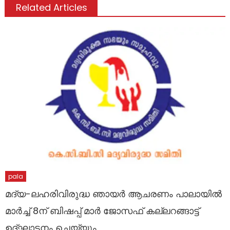
Related Articles
pala
മദ്യ-ലഹരിവിരുദ്ധ ഞായര്‍ ആചരണം പാലായില്‍
മാര്‍ച്ച് 8ന് ബിഷപ്പ് മാര്‍ ജോസഫ് കല്ലറങ്ങാട്ട്
ഉദ്ഘാടനം ചെയ്യും