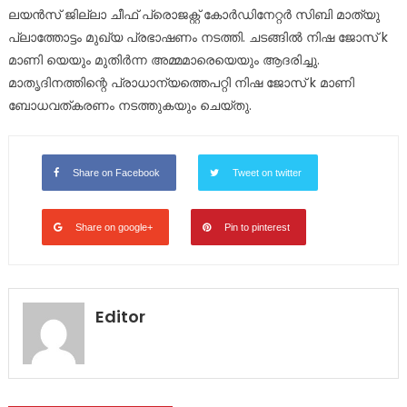
ലയൻസ് ജില്ലാ ചീഫ് പ്രൊജക്റ്റ്‌ കോർഡിനേറ്റർ സിബി മാത്യു
പ്ലാത്തോട്ടം മുഖ്യ പ്രഭാഷണം നടത്തി. ചടങ്ങിൽ നിഷ ജോസ് k
മാണി യെയും മുതിർന്ന അമ്മമാരെയെയും ആദരിച്ചു.
മാതൃദിനത്തിന്റെ പ്രാധാന്യത്തെപറ്റി നിഷ ജോസ് k മാണി
ബോധവത്കരണം നടത്തുകയും ചെയ്തു.
Share on Facebook
Tweet on twitter
Share on google+
Pin to pinterest
Editor