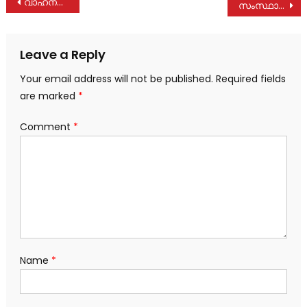
Post
വാഹനവ്യൂഹം വേണ്ടെന്ന് വി.ഡി.സതീശൻ; മുഖ്യമന്ത്രിയുടെ യാത്രകൾക്ക് ഇനി പൈലറ്റും എസ്കോട്ടും മാത്രം
സംസ്ഥാനത്ത് ശക്തമായ മഴയ്ക്ക് സാധ്യത; രണ്ട് ജില്ലകളിൽ ഓറഞ്ച് അലർട്ട്, 8 ജില്ലകളിൽ യെല്ലോ അലർട്ട്
navigation
Leave a Reply
Your email address will not be published.
Required fields
are marked
*
Comment
*
Name
*