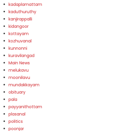
kadaplamattam
kaduthuruthy
kanjirappalli
kidangoor
kottayam
kozhuvanal
kunnonni
kuravilangad
Main News
melukavu
moonilavu
mundakkayam
obituary
pala
payyanithottam
plasanal
politics
poonjar