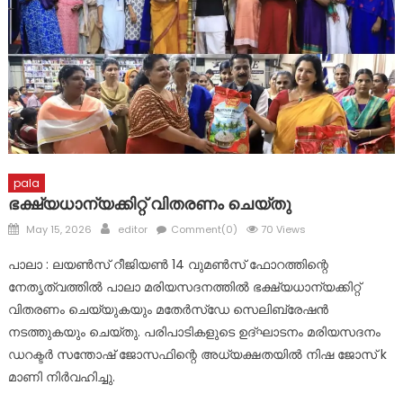
ഓക്‌സിജനിലെ പ്രീ ഓണം സെയില്‍ ഇനി രണ്ട് ദിവസം കൂടി,
30 കോടിയുടെ സമ്മാനങ്ങളും ആനുകൂല്യങ്ങളും
പാലാ മൂന്നാനിയിലെ ഗാന്ധിസ്ക്വയറിൽ ഗാന്ധി പ്രതിമ
പുന:സ്ഥാപിച്ചു
pala
ഭക്ഷ്യധാന്യക്കിറ്റ് വിതരണം ചെയ്തു
Posted
Author
May 15, 2026
editor
Comment(0)
70 Views
on
പാലാ : ലയൺസ് റീജിയൺ 14 വുമൺസ് ഫോറത്തിന്റെ
നേതൃത്വത്തിൽ പാലാ മരിയസദനത്തിൽ ഭക്ഷ്യധാന്യക്കിറ്റ്
വിതരണം ചെയ്യുകയും മതേർസ്ഡേ സെലിബ്രേഷൻ
നടത്തുകയും ചെയ്തു. പരിപാടികളുടെ ഉദ്ഘാടനം മരിയസദനം
ഡറക്ടർ സന്തോഷ്‌ ജോസഫിന്റെ അധ്യക്ഷതയിൽ നിഷ ജോസ് k
മാണി നിർവഹിച്ചു.