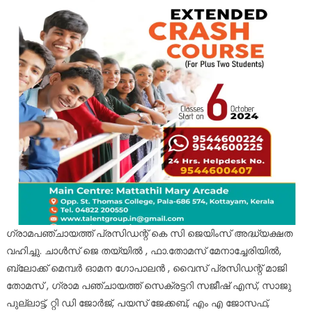
ഗ്രാമപഞ്ചായത്ത് പ്രസിഡന്റ്‌ കെ സി ജെയിംസ് അദ്ധ്യക്ഷത
വഹിച്ചു. ചാൾസ് ജെ തയ്യിൽ , ഫാ.തോമസ് മേനാച്ചേരിയിൽ,
ബ്ലോക്ക്‌ മെമ്പർ ഓമന ഗോപാലൻ , വൈസ് പ്രസിഡന്റ്‌ മാജി
തോമസ് , ഗ്രാമ പഞ്ചായത്ത് സെക്രട്ടറി സജീഷ് എസ്, സാജു
പുല്ലാട്ട്, റ്റി ഡി ജോർജ്, പയസ് ജേക്കബ്, എം എ ജോസഫ്,