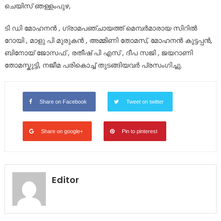
ചെയിസ് ഞള്ളംപുഴ,
ടി ഡി മോഹനൻ , ഗ്രാമപഞ്ചായത്ത് മെമ്പർമാരായ സിറിൽ
റോയി , മാളു പി മുരുകൻ , അമ്മിണി തോമസ്, മോഹനൻ കുട്ടപ്പൻ,
ബിനോയ്‌ ജോസഫ് , രതീഷ് പി എസ് , ദീപ സജി , ജയറാണി
തോമസ്കുട്ടി, നജീമ പരികൊച്ച് തുടങ്ങിയവർ പ്രസംഗിച്ചു.
Share on Facebook
Tweet on twitter
Share on google+
Pin to pinterest
Editor