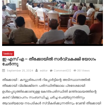
പ്രളയത്തിൽ നാശനഷ്ടങ്ങൾ നേരിട്ട വ്യാപാരികൾക്ക്
സാമ്പത്തിക സഹായ പാക്കേജ് സർക്കാർ തയ്യാറാക്കണം:
സി.പി. അബ്ദുലത്തീഫ്
കോട്ടയം ജില്ലയിലെ വിദ്യാഭ്യാസ സ്ഥാപനങ്ങൾക്ക് നാളെ
അവധി
teekoy
ഇ എസ് എ – തീക്കോയിൽ സർവ്വകക്ഷി യോഗം
ചേർന്നു
Posted
Author
September 25, 2024
editor
Comment(0)
351 Views
on
തീക്കോയി : കസ്തൂരിരംഗൻ റിപ്പോർട്ടിന്റെ അടിസ്ഥാനത്തിൽ
തീക്കോയി വില്ലേജിനെ പരിസ്ഥിതിലോല പ്രദേശമായി
ഉൾപ്പെടുത്തിക്കൊണ്ടുള്ള കേന്ദ്രപരിസ്ഥിതി മന്ത്രാലയത്തിന്റെ
കരട് വിഞ്ജാപനം സംബന്ധിച്ചു ചർച്ച ചെയ്യുന്നതിനും
ആവശ്യമായ നടപടികൾ സ്വീകരിക്കുന്നതിനും വേണ്ടി തീക്കോയി