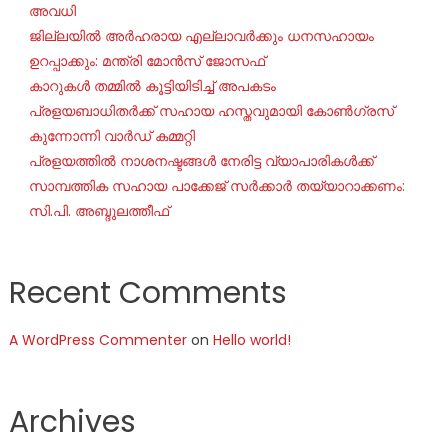
അവധി
ജില്ലയില്‍ അര്‍ഹരായ എല്ലാവര്‍ക്കും ധനസഹായം
ഉറപ്പാക്കും: മന്ത്രി മോന്‍സ് ജോസഫ്
കാറുകൾ തമ്മിൽ കൂട്ടിയിടിച്ച് അപകടം
പ്രളയബാധിതർക്ക് സഹായ ഹസ്തവുമായി കോൺഗ്രസ്
കുന്നോന്നി വാർഡ് കമ്മറ്റി
പ്രളയത്തിൽ നാശനഷ്ടങ്ങൾ നേരിട്ട വ്യാപാരികൾക്ക്
സാമ്പത്തിക സഹായ പാക്കേജ് സർക്കാർ തയ്യാറാക്കണം:
സി.പി. അബ്ദുലത്തീഫ്
Recent Comments
A WordPress Commenter
on
Hello world!
Archives