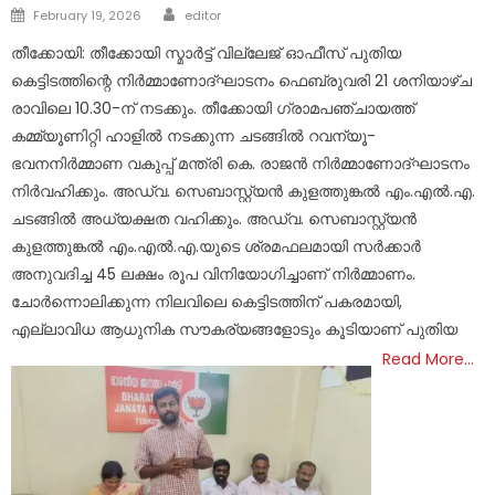
Author
Posted
February 19, 2026
editor
on
തീക്കോയി: തീക്കോയി സ്മാർട്ട്‌ വില്ലേജ് ഓഫീസ് പുതിയ
കെട്ടിടത്തിന്റെ നിർമ്മാണോദ്ഘാടനം ഫെബ്രുവരി 21 ശനിയാഴ്ച
രാവിലെ 10.30-ന് നടക്കും. തീക്കോയി ഗ്രാമപഞ്ചായത്ത്‌
കമ്മ്യൂണിറ്റി ഹാളിൽ നടക്കുന്ന ചടങ്ങിൽ റവന്യൂ-
ഭവനനിർമ്മാണ വകുപ്പ് മന്ത്രി കെ. രാജൻ നിർമ്മാണോദ്ഘാടനം
നിർവഹിക്കും. അഡ്വ. സെബാസ്റ്റ്യൻ കുളത്തുങ്കൽ എം.എൽ.എ.
ചടങ്ങിൽ അധ്യക്ഷത വഹിക്കും. അഡ്വ. സെബാസ്റ്റ്യൻ
കുളത്തുങ്കൽ എം.എൽ.എ.യുടെ ശ്രമഫലമായി സർക്കാർ
അനുവദിച്ച 45 ലക്ഷം രൂപ വിനിയോഗിച്ചാണ് നിർമ്മാണം.
ചോർന്നൊലിക്കുന്ന നിലവിലെ കെട്ടിടത്തിന് പകരമായി,
എല്ലാവിധ ആധുനിക സൗകര്യങ്ങളോടും കൂടിയാണ് പുതിയ
Read More…