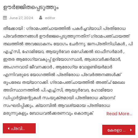
ഊർജ്ജിതപ്പെടുത്തും
Author
Posted
June 27, 2024
editor
on
തീക്കോയി : ഗ്രാമപഞ്ചായത്തിൽ പകർച്ചവ്യാധി പ്രതിരോധ
പ്രവർത്തനങ്ങൾ ഊർജ്ജപ്പെടുത്തുന്നതിന് ഗ്രാമപഞ്ചായത്ത്
തലത്തിൽ അവലോകനം യോഗം ചേർന്നു. ജനപ്രതിനിധികൾ , പി
എച്ച് സി, ഹോമിയോ, ആയുർവേദ മെഡിക്കൽ ഓഫീസർമാർ ,
ഇതര ആരോഗ്യവകുപ്പ് ഉദ്യോഗസ്ഥർ, ആശാവർക്കർമാർ,
അംഗനവാടി ജീവനക്കാർ , ആരോഗ്യ വോളണ്ടിയർമാർ
എന്നിവരുടെ യോഗത്തിൽ പ്രതിരോധ പ്രവർത്തനങ്ങൾക്ക്
രൂപരേഖ തയ്യാറാക്കി. ഗ്രാമപഞ്ചായത്തിൽ അഞ്ച് മേഖല
അടിസ്ഥാനത്തിൽ പി.എച്ച്.സി, ആയുർവേദ, ഹോമിയോ
ഡിപ്പാർട്ട്മെന്റുകൾ സംയുക്തമായി പ്രതിരോധ ക്യാമ്പ്
സംഘടിപ്പിക്കും. ക്യാമ്പിൽ ആവശ്യമായ പ്രതിരോധ
മരുന്നുകളും ബോധവൽക്കരണവും കൊതുക്
Read More…
Post
പ്രവിത്താനം സെന്റ് മൈക്കിൾസ് ഹയർ സെക്കൻഡറി സ്കൂളിൽ നവീകരിച്ച കമ്പ്യൂട്ടർ ലാബും , ഹൈടെക് ക്ലാസ് റൂമും ഉദ്ഘാടനം ചെയ്തു
കേരളാ സ്റ്റേറ്റ് സർവ്വീസ് പെൻഷനേഴ്സ് യൂണിയൻ കുടുബമേളയും വനിതാ സാംസ്കാരിക വേദി സംഗമവും പൂഞ്ഞാറിൽ നടന്നു