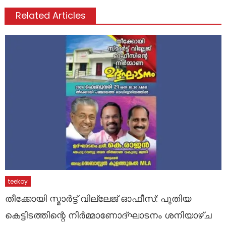
Related Articles
teekoy
തീക്കോയി സ്മാർട്ട്‌ വില്ലേജ് ഓഫീസ്: പുതിയ
കെട്ടിടത്തിന്റെ നിർമ്മാണോദ്ഘാടനം ശനിയാഴ്ച