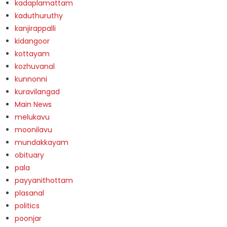
kadaplamattam
kaduthuruthy
kanjirappalli
kidangoor
kottayam
kozhuvanal
kunnonni
kuravilangad
Main News
melukavu
moonilavu
mundakkayam
obituary
pala
payyanithottam
plasanal
politics
poonjar