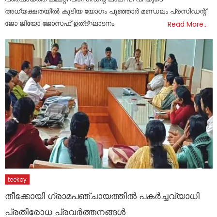
അധ്യക്ഷതയിൽ കൂടിയ യോഗം പൂഞ്ഞാർ മണ്ഡലം പ്രസിഡന്റ്‌
ജോ ജിയോ ജോസഫ് ഉത്ദ്ഘാടനം
Read More…
teekoy
തീക്കോയി ഗ്രാമപഞ്ചായത്തിൽ പകർച്ചവ്യാധി
പ്രതിരോധ പ്രവർത്തനങ്ങൾ