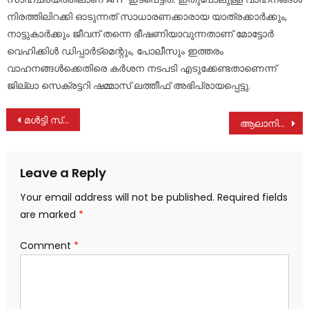
നിരത്തിലിറക്കി ഓടുന്നത് സാധാരണക്കാരായ യാത്രക്കാർക്കും,
നാട്ടുകാർക്കും ജീവന് തന്നെ ഭീഷണിയാവുന്നതാണ് മോട്ടോർ
വെഹിക്കിൾ ഡിപ്പാർട്മെന്റും, പോലീസും ഇത്തരം
വാഹനങ്ങൾക്കെതിരെ കർശന നടപടി എടുക്കേണ്ടതാണെന്ന്
ജില്ലാ സെക്രട്ടറി ഷമ്മാസ് ലത്തീഫ് അഭിപ്രായപ്പെട്ടു.
Post
മൾട്ടി സ്പെഷ്യാലിറ്റി മെഡിക്കൽ ക്യാമ്പ്; സെപ്. 29 ന് കാഞ്ഞിര പള്ളിയിൽ
ആലാനിക്കൽ പാപ്പച്ചൻ അവിര നിര്യാതനായി
navigation
Leave a Reply
Your email address will not be published.
Required fields
are marked
*
Comment
*