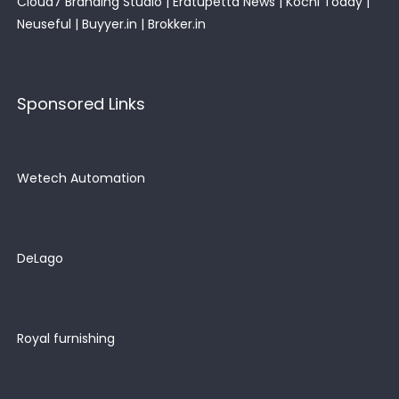
Cloud7 Branding Studio
|
Eratupetta News
|
Kochi Today
|
Neuseful
|
Buyyer.in
|
Brokker.in
Sponsored Links
Wetech Automation
DeLago
Royal furnishing