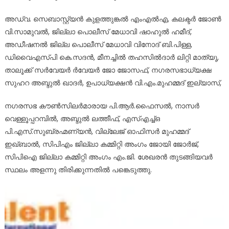
അഡ്വ. സെബാസ്റ്റ്യൻ കുളത്തുങ്കൽ എംഎൽഎ, കലക്ടർ ജോൺ
വി.സാമുവൽ, ജില്ലാ പൊലീസ് മേധാവി ഷാഹുൽ ഹമീദ്,
അഡീഷനൽ ജില്ല പൊലീസ് മേധാവി വിനോദ് ബി.പിള്ള,
ഡിവൈഎസ്പി കെ.സദൻ, മീനച്ചിൽ തഹസിൽദാർ ലിറ്റി മാത്യു,
താലൂക്ക് സർവേയർ ർവേയർ ജോ ജോസഫ്, നഗരസഭാധ്യക്ഷ
സുഹറ അബ്ദുൽ ഖാദർ, ഉപാധ്യക്ഷൻ വി.എം.മുഹമ്മദ് ഇല്യാസ്,
നഗരസഭ കൗൺസിലർമാരായ പി.ആർ.ഫൈസൽ, നാസർ
വെള്ളൂപ്പറമ്പിൽ, അബ്ദുൽ ലത്തീഫ്, എസ്എച്ച്ഒ
പി.എസ്.സുബ്രഹ്മണ്യൻ, വില്ലേജ് ഓഫിസർ മുഹമ്മദ്
ഇഖ്ബാൽ, സിപിഎം ജില്ലാ കമ്മിറ്റി അംഗം ജോയി ജോർജ്,
സിപിഐ ജില്ലാ കമ്മിറ്റി അംഗം എം.ജി. ശേഖരൻ തുടങ്ങിയവർ
സ്ഥലം അളന്നു തിരിക്കുന്നതിൽ പങ്കെടുത്തു.