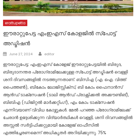
erattupetta
ഈരാറ്റുപേട്ട എംഇഎസ് കോളജിൽ സ്പോട്ട്
അഡ്മിഷൻ
Author
Posted
June 27, 2024
editor
on
ഈരാറ്റുപേട്ട: എംഇഎസ് കോളേജ് ഈരാറ്റുപേട്ടയിൽ ബിരുദ,
ബിരുദാനന്തര പ്രോഗ്രാമിലേക്കുള്ള സ്പോട്ട് അഡ്മിഷൻ വെള്ളി
ശനി ദിവസങ്ങളിൽ നടത്തുന്നതാണ്. ബിസിഎ (എ. ഐ. വിത്ത്
പൈത്തൺ), ബികോം ലോജിസ്റ്റിക്സ്, ബി കോം ഫൈനാൻസ്
ആൻഡ് ടാക്സേഷൻ (ടാലി ആൻഡ് പ്രാക്റ്റിക്കൽ അക്കൗണ്ടിങ്),
ബിബിഎ (ഡിജിറ്റൽ മാർക്കറ്റിംഗ്), എം കോം ടാക്സേഷൻ
എന്നിവയാണ് വിവിധ കോഴ്സുകൾ. മേൽ പറഞ്ഞ പ്രോഗ്രാമിലേക്ക്
ചേരാൻ ഉദ്ദേശിക്കുന്ന വിദ്യാർത്ഥികൾ വെള്ളി, ശനി ദിവസങ്ങളിൽ
അസ്സൽ സർട്ടിഫിക്കറ്റുമായി കോളേജ് ഓഫീസിൽ
എത്തിച്ചേരണമെന്ന് അധികൃതർ അറിയിക്കുന്നു. 75%