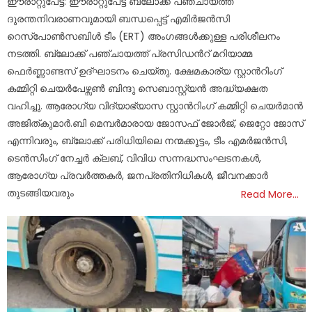
ഈരാറ്റുപേട്ട: ഈരാറ്റുപേട്ട ബ്ലോക്ക് പഞ്ചായത്ത്
ദുരന്തനിവരാണവുമായി ബന്ധപ്പെട്ട് എമിര്‍ജന്‍സി
റെസ്പോണ്‍സബിള്‍ ടീം (ERT) അംഗങ്ങള്‍ക്കുള്ള പരിശീലനം
നടത്തി. ബ്ലോക്ക് പഞ്ചായത്ത് പ്രസിഡന്‍റ് മറിയാമ്മ
ഫെര്‍ണ്ണാണ്ടസ് ഉദ്ഘാടനം ചെയ്തു. ക്ഷേമകാര്യ സ്റ്റാന്‍റിംഗ്
കമ്മിറ്റി ചെയര്‍പേഴ്സണ്‍ ബിന്ദു സെബാസ്റ്റ്യന്‍ അദ്ധ്യക്ഷത
വഹിച്ചു. ആരോഗ്യ വിദ്യാഭ്യാസ സ്റ്റാന്‍റിംഗ് കമ്മിറ്റി ചെയര്‍മാന്‍
അജിത്കുമാര്‍.ബി മെമ്പര്‍മാരായ ജോസഫ് ജോര്‍ജ്, ജെറ്റോ ജോസ്
എന്നിവരും, ബ്ലോക്ക് പരിധിയിലെ നന്മക്കൂട്ടം, ടീം എമര്‍ജന്‍സി,
ടെന്‍സിംഗ് നേച്ചര്‍ ക്ലബ്, വിവിധ സന്നദ്ധസംഘടനകള്‍,
ആരോഗ്യ പ്രവര്‍ത്തകര്‍, ജനപ്രതിനിധികള്‍, ജീവനക്കാര്‍
തുടങ്ങിയവരും
Read More…