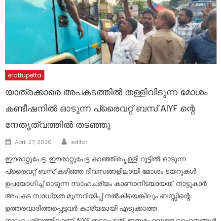
erattupetta
യാത്രക്കാരെ അപകടത്തിൽ തള്ളിവിടുന്ന മോശം
കണ്ടീഷനിൽ ഓടുന്ന പ്രൈവറ്റ് ബസ് AIYF ന്റെ
നേതൃത്വത്തിൽ തടഞ്ഞു
Author
Posted
April 27, 2026
editor
on
ഈരാറ്റുപേട്ട: ഈരാറ്റുപേട്ട കാഞ്ഞിരപ്പള്ളി റൂട്ടിൽ ഓടുന്ന
പ്രൈവറ്റ് ബസ് കഴിഞ്ഞ ദിവസങ്ങളിലായി മോശം ടയറുകൾ
ഉപയോഗിച്ച് ഓടുന്ന സാഹചര്യം കാണാനിടയായത്. നാട്ടുകാർ
അപകട സാധ്യത മുന്നറിയിപ്പ് നൽകിയെങ്കിലും ബസ്സിന്റെ
ഉത്തരവാദിത്തപ്പെട്ടവർ കാര്യമായി എടുക്കാത്ത
സാഹചര്യത്തിലാണ് AIYF ഇടപെട്ടത്. ഇതുപോലുള്ള വാഹനങ്ങൾ