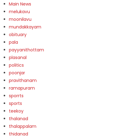
Main News
melukavu
moonilavu
mundakkayam
obituary
pala
payyanithottam
plasanal
politics
poonjar
pravithanam
ramapuram
sporrts
sports
teekoy
thalanad
thalappalam
thidanad