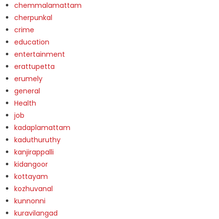
chemmalamattam
cherpunkal
crime
education
entertainment
erattupetta
erumely
general
Health
job
kadaplamattam
kaduthuruthy
kanjirappalli
kidangoor
kottayam
kozhuvanal
kunnonni
kuravilangad