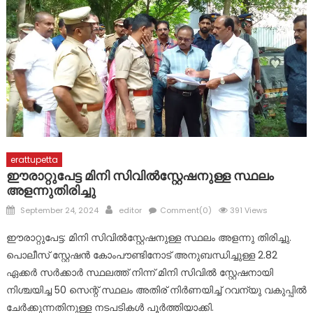
മാലാഖയായി എത്തിയത് മാർ സ്ലീവാ മെഡിസിറ്റിയിലെ നഴ്സ് !
പ്രളയബാധിത പൂഞ്ഞാർ തെക്കേക്കരയെ അവഗണിച്ച
പൊതുമരാമത്ത് മന്ത്രി പി.കെ. ബഷീറിന്റെ നടപടി
പ്രതിഷേധാർഹം ബി ജെ പി
ഈരാറ്റുപേട്ട-വാഗമൺ റോഡിലെ രാത്രികാല യാത്രയ്ക്കും
വിനോദസഞ്ചാരകേന്ദ്രങ്ങലേയ്ക്കുള്ള പ്രവേശനത്തിനും
വിലക്ക്
erattupetta
ഈരാറ്റുപേട്ട മിനി സിവിൽസ്റ്റേഷനുള്ള സ്ഥലം
അളന്നുതിരിച്ചു
Posted
Author
September 24, 2024
editor
Comment(0)
391 Views
on
ഈരാറ്റുപേട്ട: മിനി സിവിൽസ്റ്റേഷനുള്ള സ്ഥലം അളന്നു തിരിച്ചു.
പൊലീസ് സ്റ്റേഷൻ കോംപൗണ്ടിനോട് അനുബന്ധിച്ചുള്ള 2.82
ഏക്കർ സർക്കാർ സ്ഥലത്ത് നിന്ന് മിനി സിവിൽ സ്റ്റേഷനായി
നിശ്ചയിച്ച 50 സെന്റ് സ്ഥലം അതിര് നിർണയിച്ച് റവന്യു വകുപ്പിൽ
ചേർക്കുന്നതിനുള്ള നടപടികൾ പൂർത്തിയാക്കി.