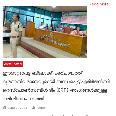
Read More…
erattupetta
ഈരാറ്റുപേട്ട ബ്ലോക്ക് പഞ്ചായത്ത്
ദുരന്തനിവരാണവുമായി ബന്ധപ്പെട്ട് എമിര്‍ജന്‍സി
റെസ്പോണ്‍സബിള്‍ ടീം (ERT) അംഗങ്ങള്‍ക്കുള്ള
പരിശീലനം നടത്തി
Author
Posted
June 21, 2025
editor
on