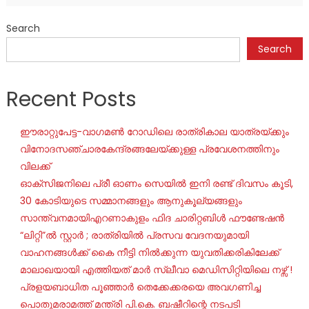
Search
Search
Recent Posts
ഈരാറ്റുപേട്ട-വാഗമൺ റോഡിലെ രാത്രികാല യാത്രയ്ക്കും
വിനോദസഞ്ചാരകേന്ദ്രങ്ങലേയ്ക്കുള്ള പ്രവേശനത്തിനും
വിലക്ക്
ഓക്‌സിജനിലെ പ്രീ ഓണം സെയില്‍ ഇനി രണ്ട് ദിവസം കൂടി,
30 കോടിയുടെ സമ്മാനങ്ങളും ആനുകൂല്യങ്ങളും
സാന്ത്വനമായിഎറണാകുളം ഫിദ ചാരിറ്റബിൾ ഫൗണ്ടേഷൻ
“ലിറ്റി”ൽ സ്റ്റാർ ; രാത്രിയിൽ പ്രസവ വേദനയുമായി
വാഹനങ്ങൾക്ക് കൈ നീട്ടി നിൽക്കുന്ന യുവതിക്കരികിലേക്ക്
മാലാഖയായി എത്തിയത് മാർ സ്ലീവാ മെഡിസിറ്റിയിലെ നഴ്സ് !
പ്രളയബാധിത പൂഞ്ഞാർ തെക്കേക്കരയെ അവഗണിച്ച
പൊതുമരാമത്ത് മന്ത്രി പി.കെ. ബഷീറിന്റെ നടപടി