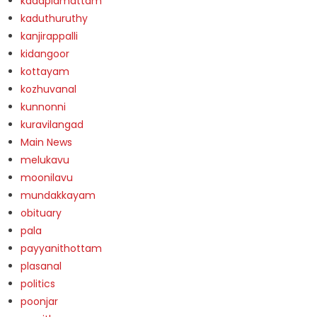
kadaplamattam
kaduthuruthy
kanjirappalli
kidangoor
kottayam
kozhuvanal
kunnonni
kuravilangad
Main News
melukavu
moonilavu
mundakkayam
obituary
pala
payyanithottam
plasanal
politics
poonjar