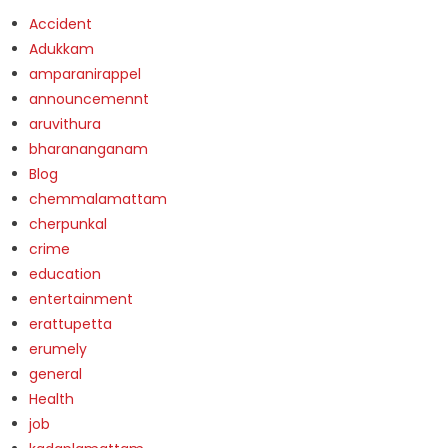
Accident
Adukkam
amparanirappel
announcemennt
aruvithura
bharananganam
Blog
chemmalamattam
cherpunkal
crime
education
entertainment
erattupetta
erumely
general
Health
job