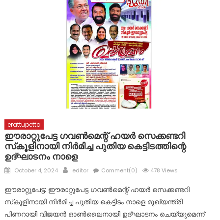
ദുരന്ത ബാധിതർക്ക് ഭക്ഷ്യ കിറ്റുകൾ വിതരണം ചെയ്തു
കോട്ടയം ജില്ലയിലെ വിദ്യാഭ്യാസ സ്ഥാപനങ്ങൾക്ക് നാളെ
അവധി
പ്രളയത്തിൽ നാശനഷ്ടങ്ങൾ നേരിട്ട വ്യാപാരികൾക്ക്
സാമ്പത്തിക സഹായ പാക്കേജ് സർക്കാർ തയ്യാറാക്കണം:
സി.പി. അബ്ദുലത്തീഫ്
erattupetta
ഈരാറ്റുപേട്ട ഗവൺമെന്റ് ഹയർ സെക്കണ്ടറി
സ്‌കൂളിനായി നിർമിച്ച പുതിയ കെട്ടിടത്തിന്റെ
ഉദ്ഘാടനം നാളെ
Posted
Author
October 4, 2024
editor
Comment(0)
478 Views
on
ഈരാറ്റുപേട്ട: ഈരാറ്റുപേട്ട ഗവൺമെന്റ് ഹയർ സെക്കണ്ടറി
സ്‌കൂളിനായി നിർമിച്ച പുതിയ കെട്ടിടം നാളെ മുഖ്യന്ത്രി
പിണറായി വിജയൻ ഓൺലൈനായി ഉദ്ഘാടനം ചെയ്യുമെന്ന്