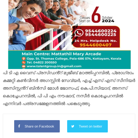
പി ടി എ വൈസ് പ്രസിഡൻ്റ് മുജീബ് മഠത്തിപ്പറമ്പിൽ, പ്രോഗ്രാം
കമ്മറ്റി കൺവീനർ അഗസ്റ്റിൻ സേവ്യർ, എച്ച് എസ് എസ് സീനിയർ
അസിസ്റ്റൻ്റ് ബിൻസി മോൾ ജോസഫ്, കെ.പി.സിയാദ്, അനസ്
കൊച്ചേപറമ്പിൽ, പി പി എം നൗഷാദ്, നസീർ കൊച്ചേപറമ്പിൽ
എന്നിവർ പത്രസമ്മേളനത്തിൽ പങ്കെടുത്തു.
Share on Facebook
Tweet on twitter