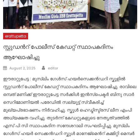
erattupetta
സ്റ്റുഡൻറ് പോലീസ് കേഡറ്റ് സ്ഥാപകദിനം
ആഘോഷിച്ചു
Author
Posted
August 2, 2025
editor
on
ഈരാറ്റുപേട്ട : മുസ്ലിം ഗേൾസ് ഹയർസെക്കൻഡറി സ്കൂളിൽ
സ്റ്റുഡൻറ് പോലീസ് കേഡറ്റ് സ്ഥാപകദിനം ആഘോഷിച്ചു. രാവിലെ
ഒമ്പത് മണിക്ക് ഈരാറ്റുപേട്ട സർക്കിൾ ഇൻസ്പെക്ടർ ബിനു സാർ
സെറിമോണിയൽ പരേഡിൽ സല്യൂട്ട് സ്വീകരിച്ച്
മുഖ്യപ്രഭാഷണം നിർവഹിച്ചു. സ്കൂൾ ഹെഡ്മിസ്ട്രസ് ലീന എംപി
അധ്യക്ഷത വഹിച്ചു. തുടർന്ന് കേഡറ്റുകളുടെ നേതൃത്വത്തിൽ
എസ് പി സി സ്ഥാപകദിന സന്ദേശറാലി സംഘടിപ്പിച്ചു. മുസ്ലിം
ഗേൾസ് ഹയർ സെക്കൻഡറി സ്കൂൾ മാനേജ്മെൻറ് കമ്മിറ്റി മെമ്പർ