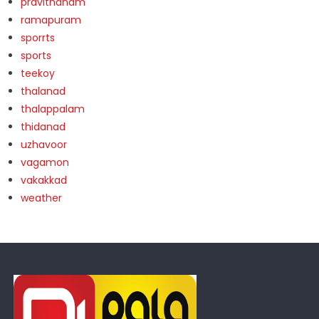
pravithanam
ramapuram
sporrts
sports
teekoy
thalanad
thalappalam
thidanad
uzhavoor
vagamon
vakakkad
weather