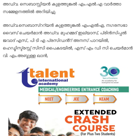
അഡ്വ. സെബാസ്റ്റിയൻ കുളത്തുങ്കൽ എം.എൽ.എ വാർത്താ
സമ്മേളനത്തിൽ അറിയിച്ചു.
അഡ്വ.സെബാസ്ററ്യൻ കുളത്തുങ്കൽ എംഎൽഎ, നഗരസഭാ
വൈസ് ചെയർമാൻ അഡ്വ. മുഹമ്മദ് ഇല്യാസ്, പ്രിൻസിപ്പൽ
ജവാദ് എസ്., പി ടി എ പ്രസിഡൻ്റ് അനസ് പാറയിൽ,
ഹെഡ്മിസ്ട്രസ്സ് സിസി പൈകടയിൽ, എസ് എം ഡി സി ചെയർമാൻ
വി. എം.അബ്ദുള്ള ഖാൻ,