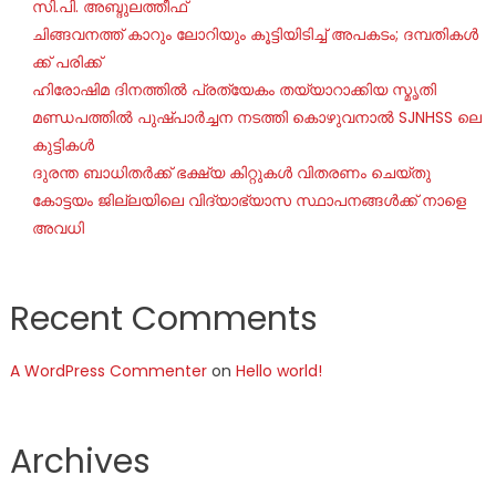
സി.പി. അബ്ദുലത്തീഫ്
ചി​ങ്ങ​വ​ന​ത്ത് കാ​റും ലോ​റി​യും കൂ​ട്ടി​യി​ടി​ച്ച് അ​പ​ക​ടം; ദ​മ്പ​തി​ക​ൾ​
ക്ക് പ​രി​ക്ക്
ഹിരോഷിമ ദിനത്തിൽ പ്രത്യേകം തയ്യാറാക്കിയ സ്മൃതി
മണ്ഡപത്തിൽ പുഷ്പാർച്ചന നടത്തി കൊഴുവനാൽ SJNHSS ലെ
കുട്ടികൾ
ദുരന്ത ബാധിതർക്ക് ഭക്ഷ്യ കിറ്റുകൾ വിതരണം ചെയ്തു
കോട്ടയം ജില്ലയിലെ വിദ്യാഭ്യാസ സ്ഥാപനങ്ങൾക്ക് നാളെ
അവധി
Recent Comments
A WordPress Commenter
on
Hello world!
Archives