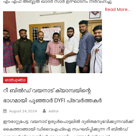
എം എഫ് അബ്ദുൽ ഖാദർ സാർ ഉദ്ഘാടനം നിർവഹിച്ചു.
Read More…
erattupetta
റീ ബിൽഡ് വയനാട് ക്യാമ്പയിന്റെ
ഭാഗമായി പൂഞ്ഞാർ DYFI പ്രവർത്തകർ
Author
Posted
August 24, 2024
editor
on
ഈരാറ്റുപേട്ട: വയനാട് ഉരുൾപൊട്ടലിൽ ദുരിതമനുഭവിക്കുന്നവർക്ക്
കൈത്താങ്ങായി ഡിവൈഎഫ്ഐ സംഘടിപ്പിക്കുന്ന റീ ബിൽഡ്