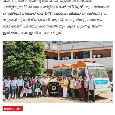
വയനാട് ക്യാമ്പയിന്റെ ഭാഗമായി പൂഞ്ഞാർ ബ്ലോക്ക്
കമ്മിറ്റിയുടെ 12 മേഖല കമ്മിറ്റികൾ ചേർന്ന് 5,14,261 രൂപ ബ്ലോക്ക്
സെക്രട്ടറി അക്ഷയ് ഹരി DYFI കോട്ടയം ജില്ലാ സെക്രട്ടറി ബി.
സുരേഷ് കുമാറിന് കൈമാറി. ആക്രി പെറുക്കിയും, പായസം ,
ബിരിയാണി ചലഞ്ചുകൾ നടത്തിയും, ചുമട് ചുമന്നും ആണ്
ഇത്രയും തുക ഇവർ സമാഹരിച്ചത്.
erattupetta