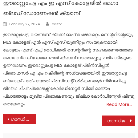
ഈരാറ്റുപേട്ട എം ഇ എസ് കോളേജിൽ മെഗാ
ബ്ലഡ്‌ ഡോണേഷൻ ക്യാമ്പ്
Author
Posted
February 27, 2024
editor
on
ഈരാറ്റുപേട്ട: ലയൺസ് ക്ലബ്‌ ഓഫ് ചെമ്മലമറ്റം സെന്ററിന്റെയും,
MES കോളേജ് എൻ എസ് എസ് യൂണിറ്റും സംയുക്തമായി
കോട്ടയം എസ് എച്ച് മെഡിക്കൽ സെന്ററിന്റെ സഹകരണത്തോടെ
മെഗാ ബ്ലഡ്‌ ഡോണേഷൻ ക്യാമ്പ് നടത്തപ്പെട്ടു. പരിപാടിയുടെ
ഉത്ഘാടനം ഈരാറ്റുപേട്ട MES കോളേജ് പ്രിൻസിപ്പൽ
പ്രൊഫസർ എ എം റഷീദിന്റെ അധ്യക്ഷതയിൽ ഈരാറ്റുപേട്ട
ബ്ലോക്ക്‌ പഞ്ചായത്ത്‌ പ്രസിഡന്റ് ശ്രീകല ആർ നിർവഹിച്ചു.
ജില്ലാ ചീഫ് പ്രൊജക്റ്റ്‌ കോർഡിനേറ്റർ സിബി മാത്യു
പ്ലാത്തോട്ടം മുഖ്യ പ്രഭാക്ഷണവും ജില്ലാ കോർഡിനേറ്റർ ഷിബു
തെക്കേമറ്റം
Read More…
Post
ഗാന്ധി വന്ദനവുമായി അരുവിത്തുറ സെൻറ് ജോർജ് കോളേജ്
ഗാന്ധിജയന്തി ദിനത്തിൽ സുഹൃദ റസിഡൻസ് അസോസിയേഷന്റെ നേതൃത്വത്തിൽ ബസ് കാത്തിരിപ്പുകേന്ദ്രം വൃത്തിയാക്കി
navigation