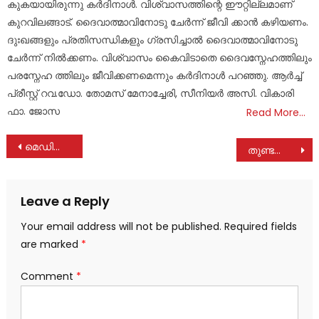
കുകയായിരുന്നു കർദിനാൾ. വിശ്വാസത്തിന്റെ ഈറ്റില്ലമാണ്
കുറവിലങ്ങാട്. ദൈവാത്മാവിനോടു ചേർന്ന് ജീവി ക്കാൻ കഴിയണം.
ദുഃഖങ്ങളും പ്രതിസന്ധികളും ഗ്രസിച്ചാൽ ദൈവാത്മാവിനോടു
ചേർന്ന് നിൽക്കണം. വിശ്വാസം കൈവിടാതെ ദൈവസ്നേഹത്തിലും
പരസ്നേഹ ത്തിലും ജീവിക്കണമെന്നും കർദിനാൾ പറഞ്ഞു. ആർച്ച്
പ്രീസ്റ്റ് റവ.ഡോ. തോമസ് മേനാച്ചേരി, സീനിയർ അസി. വികാരി
ഫാ. ജോസ
Read More…
Post
മെഡിക്കൽ ക്യാമ്പ് നടത്തി
തുണ്ടത്തിൽ ലൈല ശശി നിര്യാതയായി
navigation
Leave a Reply
Your email address will not be published.
Required fields
are marked
*
Comment
*