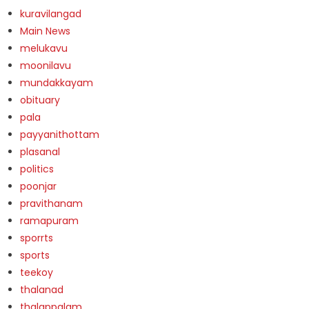
kuravilangad
Main News
melukavu
moonilavu
mundakkayam
obituary
pala
payyanithottam
plasanal
politics
poonjar
pravithanam
ramapuram
sporrts
sports
teekoy
thalanad
thalappalam