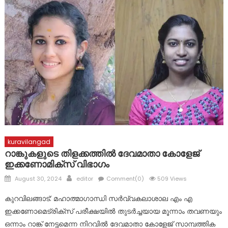
മാലാഖയായി എത്തിയത് മാർ സ്ലീവാ മെഡിസിറ്റിയിലെ നഴ്സ് !
പ്രളയബാധിത പൂഞ്ഞാർ തെക്കേക്കരയെ അവഗണിച്ച
പൊതുമരാമത്ത് മന്ത്രി പി.കെ. ബഷീറിന്റെ നടപടി
പ്രതിഷേധാർഹം ബി ജെ പി
ഈരാറ്റുപേട്ട-വാഗമൺ റോഡിലെ രാത്രികാല യാത്രയ്ക്കും
വിനോദസഞ്ചാരകേന്ദ്രങ്ങലേയ്ക്കുള്ള പ്രവേശനത്തിനും
വിലക്ക്
kuravilangad
റാങ്കുകളുടെ തിളക്കത്തിൽ ദേവമാതാ കോളേജ്
ഇക്കണോമിക്സ് വിഭാഗം
Posted
Author
August 30, 2024
editor
Comment(0)
509 Views
on
കുറവിലങ്ങാട്: മഹാത്മാഗാന്ധി സർവ്വകലാശാല എം എ
ഇക്കണോമെട്രിക്സ് പരീക്ഷയിൽ തുടർച്ചയായ മൂന്നാം തവണയും
ഒന്നാം റാങ്ക് നേട്ടമെന്ന നിറവിൽ ദേവമാതാ കോളേജ് സാമ്പത്തിക