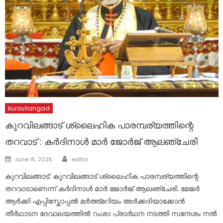
kuravilangad
കുറവിലങ്ങാട് ശ്ലൈഹിക പാരമ്പര്യത്തിന്റെ
തറവാട് : കർദിനാൾ മാർ ജോർജ് ആലഞ്ചേരി
Author
Posted
June 15, 2025
editor
on
കുറവിലങ്ങാട്: കുറവിലങ്ങാട് ശ്ലൈഹിക പാരമ്പര്യത്തിന്റെ
തറവാടാണെന്ന് കർദിനാൾ മാർ ജോർജ് ആലഞ്ചേരി. മേജർ
ആർക്കി എപ്പിസ്കോപ്പൽ മർത്ത്മറിയം അർക്കദിയാക്കോൻ
തീർഥാടന ദേവാലയത്തിൽ റംശാ പ്രാർഥന നടത്തി സന്ദേശം നൽ