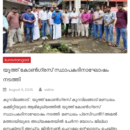
kuravilangad
യൂത്ത് കോൺഗ്രസ് സ്ഥാപകദിനാഘോഷം
നടത്തി
Author
Posted
August 9, 2025
editor
on
കുറവിലങ്ങാട് : യൂത്ത് കോൺഗ്രസ് കുറവിലങ്ങാട് മണ്ഡലം
കമ്മിറ്റിയുടെ ആഭിമുഖ്യത്തിൽ യൂത്ത് കോൺഗ്രസ്
സ്ഥാപകദിനാഘോഷം നടത്തി. മണ്ഡലം പ്രസിഡൻ്റ് അമൽ
മത്തായിയുടെ അധ്യക്ഷതയിൽ ചേർന്ന യോഗം ജില്ലാ
സെക്രട്ടറി അഡ്വ. ജിൻസൺ ചെറുമല ഉദ്ഘാടനം ചെയ്തു.