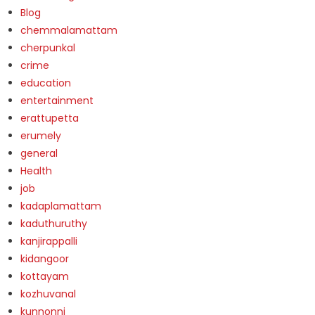
Blog
chemmalamattam
cherpunkal
crime
education
entertainment
erattupetta
erumely
general
Health
job
kadaplamattam
kaduthuruthy
kanjirappalli
kidangoor
kottayam
kozhuvanal
kunnonni