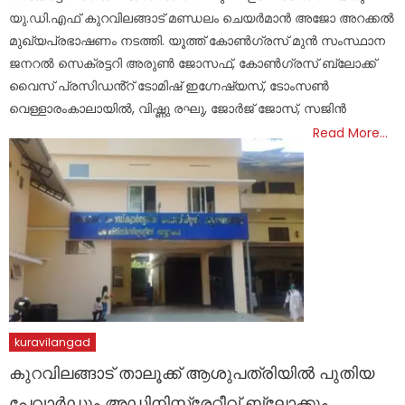
യു.ഡി.എഫ് കുറവിലങ്ങാട് മണ്ഡലം ചെയർമാൻ അജോ അറക്കൽ
മുഖ്യപ്രഭാഷണം നടത്തി. യൂത്ത് കോൺഗ്രസ് മുൻ സംസ്ഥാന
ജനറൽ സെക്രട്ടറി അരുൺ ജോസഫ്, കോൺഗ്രസ് ബ്ലോക്ക്
വൈസ് പ്രസിഡൻ്റ് ടോമിഷ് ഇഗ്നേഷ്യസ്, ടോംസൺ
വെള്ളാരംകാലായിൽ, വിഷ്ണു രഘു, ജോർജ് ജോസ്, സജിൻ
Read More…
kuravilangad
കുറവിലങ്ങാട് താലൂക്ക് ആശുപത്രിയിൽ പുതിയ
പേവാർഡും അഡ്മിനിസ്ട്രേറ്റീവ് ബ്ലോക്കും