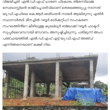
വിജയിച്ചത്. എൽ.ഡി.എഫ് ധാരണ പ്രകാരം ത്രേസ്യാമ്മ
സെബാസ്റ്റ്യൻ രാജിവച്ച ഒഴിവിലാണ് തെരഞ്ഞെടുപ്പു നടന്നത്.
യു.ഡി.എഫിലെ കെ.ആർ.ശശിധരൻ നായർ ആയിരുന്നു എതിർ
സ്ഥാനാർത്ഥി. മീനച്ചിൽ റബ്ബർ മാർക്കറ്റിംഗ് സഹകരണ
സംഘത്തിൻ്റെ കീഴിലുള്ള കൂടല്ലൂർ ബ്ലോക്ക് റബ്ബർ ഫാക്ടറി
സൂപ്പർവൈസറായി സേവനം അനുഷ്ഠിച്ചിരുന്നു. പതിമൂന്ന് അംഗ
പഞ്ചായത്തിൽ എൽ.ഡി.എഫ് എട്ട് യു.ഡി.എഫ് അഞ്ച്
എന്നിങ്ങനെയാണ് കക്ഷി നില.