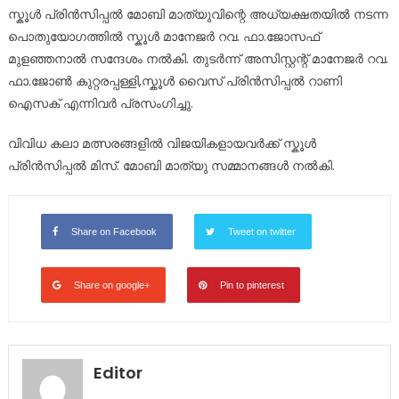
സ്കൂൾ പ്രിൻസിപ്പൽ മോബി മാത്യുവിന്റെ അധ്യക്ഷതയിൽ നടന്ന
പൊതുയോഗത്തിൽ സ്കൂൾ മാനേജർ റവ. ഫാ.ജോസഫ്
മുളഞ്ഞനാൽ സന്ദേശം നൽകി. തുടർന്ന് അസിസ്റ്റന്റ് മാനേജർ റവ.
ഫാ.ജോൺ കുറ്റരപ്പള്ളി,സ്കൂൾ വൈസ് പ്രിൻസിപ്പൽ റാണി
ഐസക് എന്നിവർ പ്രസംഗിച്ചു.
വിവിധ കലാ മത്സരങ്ങളിൽ വിജയികളായവർക്ക് സ്കൂൾ
പ്രിൻസിപ്പൽ മിസ്. മോബി മാത്യു സമ്മാനങ്ങൾ നൽകി.
Share on Facebook
Tweet on twitter
Share on google+
Pin to pinterest
Editor