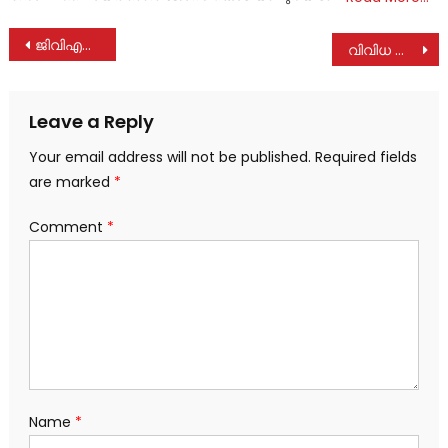
Post
ജിവിഎച്ച്എസ് എസ് മുരിക്കും വയൽ; ശിശുദിനാഘോഷം -2024
വിവിധ അപകടങ്ങളിൽ 3 പേർ‌ക്ക് പരുക്ക്
navigation
Leave a Reply
Your email address will not be published.
Required fields
are marked
*
Comment
*
Name
*