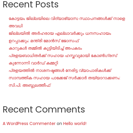
Recent Posts
കോട്ടയം ജില്ലയിലെ വിദ്യാഭ്യാസ സ്ഥാപനങ്ങൾക്ക് നാളെ
അവധി
ജില്ലയില്‍ അര്‍ഹരായ എല്ലാവര്‍ക്കും ധനസഹായം
ഉറപ്പാക്കും: മന്ത്രി മോന്‍സ് ജോസഫ്
കാറുകൾ തമ്മിൽ കൂട്ടിയിടിച്ച് അപകടം
പ്രളയബാധിതർക്ക് സഹായ ഹസ്തവുമായി കോൺഗ്രസ്
കുന്നോന്നി വാർഡ് കമ്മറ്റി
പ്രളയത്തിൽ നാശനഷ്ടങ്ങൾ നേരിട്ട വ്യാപാരികൾക്ക്
സാമ്പത്തിക സഹായ പാക്കേജ് സർക്കാർ തയ്യാറാക്കണം:
സി.പി. അബ്ദുലത്തീഫ്
Recent Comments
A WordPress Commenter
on
Hello world!