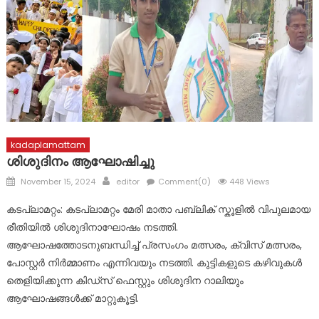
പ്രളയത്തിൽ നാശനഷ്ടങ്ങൾ നേരിട്ട വ്യാപാരികൾക്ക്
സാമ്പത്തിക സഹായ പാക്കേജ് സർക്കാർ തയ്യാറാക്കണം:
സി.പി. അബ്ദുലത്തീഫ്
കോട്ടയം ജില്ലയിലെ വിദ്യാഭ്യാസ സ്ഥാപനങ്ങൾക്ക് നാളെ
അവധി
kadaplamattam
ശിശുദിനം ആഘോഷിച്ചു
Posted
Author
November 15, 2024
editor
Comment(0)
448 Views
on
കടപ്ലാമറ്റം: കടപ്ലാമറ്റം മേരി മാതാ പബ്ലിക് സ്കൂളിൽ വിപുലമായ
രീതിയിൽ ശിശുദിനാഘോഷം നടത്തി.
ആഘോഷത്തോടനുബന്ധിച്ച് പ്രസംഗം മത്സരം, ക്വിസ് മത്സരം,
പോസ്റ്റർ നിർമ്മാണം എന്നിവയും നടത്തി. കുട്ടികളുടെ കഴിവുകൾ
തെളിയിക്കുന്ന കിഡ്സ് ഫെസ്റ്റും ശിശുദിന റാലിയും
ആഘോഷങ്ങൾക്ക് മാറ്റുകൂട്ടി.