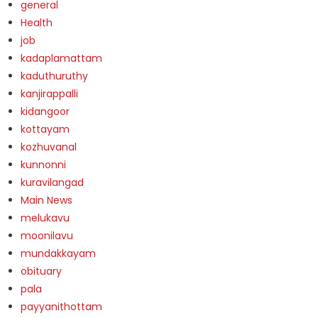
general
Health
job
kadaplamattam
kaduthuruthy
kanjirappalli
kidangoor
kottayam
kozhuvanal
kunnonni
kuravilangad
Main News
melukavu
moonilavu
mundakkayam
obituary
pala
payyanithottam