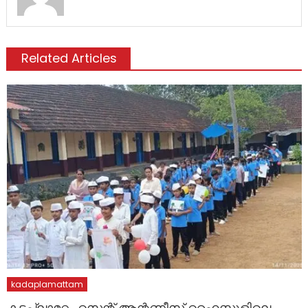
Related Articles
kadaplamattam
കടപ്ലാമറ്റം സെന്റ് ആന്റണീസ് ഹൈസ്കൂളിലെ