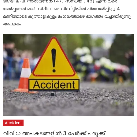
ജഗദീഷ് പി. നാരായണൻ (47) സന്ധ്യ ( 46) എന്നിവരെ
ചേർപ്പുങ്കൽ മാർ സ്ലീവാ മെഡിസിറ്റിയിൽ പ്രവേശിപ്പിച്ചു. 4
മണിയോടെ കൂത്താട്ടുകുളം മംഗലത്താഴെ ഭാഗത്തു വച്ചായിരുന്നു
അപകടം.
Accident
വിവിധ അപകടങ്ങളിൽ 3 പേർ‌ക്ക് പരുക്ക്