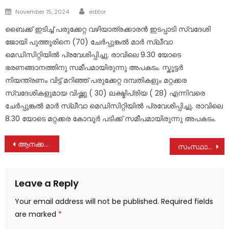
Author
Posted
November 15, 2024
editor
on
ബൈക്ക് ഇടിച്ച് പരുക്കേറ്റ വഴിയാത്രക്കാരൻ ഇടപ്പാടി സ്വദേശി
ജോയി പുത്തൂരിനെ (70) ചേർപ്പുങ്കൽ മാർ സ്ലീവാ
മെഡിസിറ്റിയിൽ പ്രവേശിപ്പിച്ചു. രാവിലെ 9.30 യോടെ
ഭരണങ്ങാനത്തിനു സമീപമായിരുന്നു അപകടം. സ്കൂട്ടർ
നിയന്ത്രണം വിട്ട് മറിഞ്ഞ് പരുക്കേറ്റ ദമ്പതികളും മറ്റക്കര
സ്വദേശികളുമായ വിഷ്ണു ( 30) ലക്ഷ്മിപ്രിയ ( 28) എന്നിവരെ
ചേർപ്പുങ്കൽ മാർ സ്ലീവാ മെഡിസിറ്റിയിൽ പ്രവേശിപ്പിച്ചു. രാവിലെ
8.30 യോടെ മറ്റക്കര കോവൂർ പടിക്ക് സമീപമായിരുന്നു അപകടം.
Post
ആനക്കല്ല് കുടിവെളള പദ്ധതിയ്ക്ക് തുടക്കമായി
സംസ്ഥാനത്ത് സ്വർണവിലയിൽ നേരിയ കുറവ്
navigation
Leave a Reply
Your email address will not be published.
Required fields
are marked
*