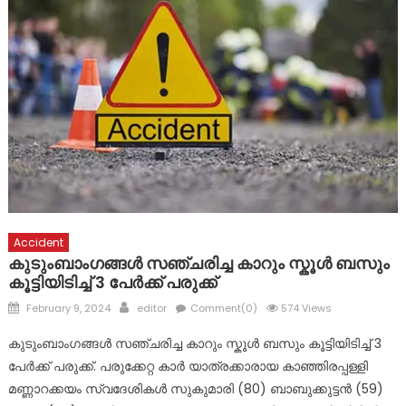
സ്വാതന്ത്ര്യ ദിനാഘോഷം; യോഗം ചേർന്നു
ആവർത്തിക്കുന്ന പ്രളയദുരന്തങ്ങൾ സർക്കാരിന്റെ
അനാസ്ഥയുടെ ഫലം; നദികളിലെ മണൽ നീക്കി അപകട
മേഖലകളിലെ ജനങ്ങളെ പുനരധിവസിപ്പിക്കണം : ബിജെപി
Accident
കുടുംബാംഗങ്ങൾ സഞ്ചരിച്ച കാറും സ്കൂൾ ബസും
കൂട്ടിയിടിച്ച് 3 പേർക്ക് പരുക്ക്
Posted
Author
February 9, 2024
editor
Comment(0)
574 Views
on
കുടുംബാംഗങ്ങൾ സഞ്ചരിച്ച കാറും സ്കൂൾ ബസും കൂട്ടിയിടിച്ച് 3
പേർക്ക് പരുക്ക്. പരുക്കേറ്റ കാർ യാത്രക്കാരായ കാഞ്ഞിരപ്പള്ളി
മണ്ണാറക്കയം സ്വദേശികൾ സുകുമാരി (80) ബാബുക്കുട്ടൻ (59)