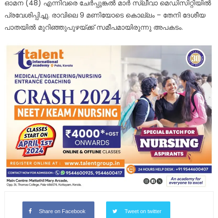
ഓമന (48) എന്നിവരെ ചേർപ്പുങ്കൽ മാർ സ്ലീവാ മെഡിസിറ്റിയിൽ
പ്രവേശിപ്പിച്ചു. രാവിലെ 9 മണിയോടെ കൊല്ലം – തേനി ദേശീയ
പാതയിൽ മുറിഞ്ഞുപുഴയ്ക്ക് സമീപമായിരുന്നു അപകടം.
Share on Facebook
Tweet on twitter