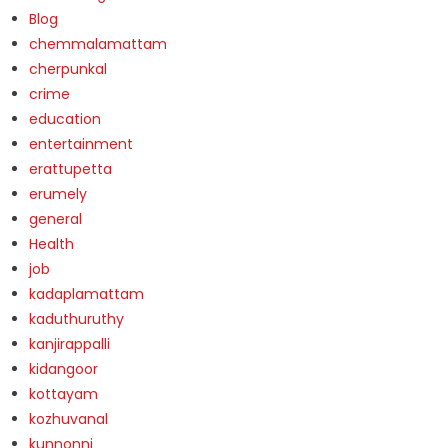
Blog
chemmalamattam
cherpunkal
crime
education
entertainment
erattupetta
erumely
general
Health
job
kadaplamattam
kaduthuruthy
kanjirappalli
kidangoor
kottayam
kozhuvanal
kunnonni