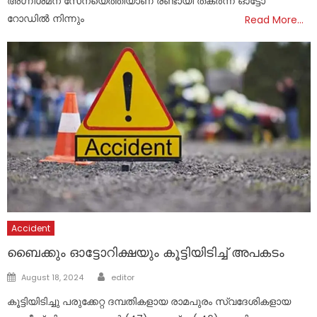
അഗ്നിശമന സേനയെത്തിയാണ് രണ്ടായി തകർന്ന ഓട്ടോ
റോഡിൽ നിന്നും
Read More…
Accident
ബൈക്കും ഓട്ടോറിക്ഷയും കൂട്ടിയിടിച്ച് അപകടം
Author
Posted
August 18, 2024
editor
on
കൂട്ടിയിടിച്ചു പരുക്കേറ്റ ദമ്പതികളായ രാമപുരം സ്വദേശികളായ