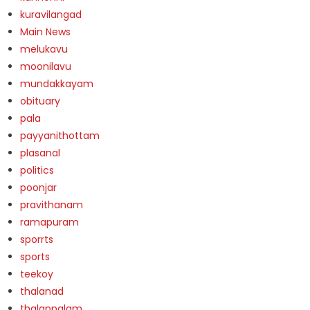
kuravilangad
Main News
melukavu
moonilavu
mundakkayam
obituary
pala
payyanithottam
plasanal
politics
poonjar
pravithanam
ramapuram
sporrts
sports
teekoy
thalanad
thalappalam