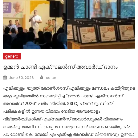
general
ഉമ്മൻ ചാണ്ടി എക്സലൻസ് അവാർഡ് ദാനം
Author
Posted
June 30, 2026
editor
on
എ​ലി​ക്കു​ളം: യൂത്ത് കോൺഗ്രസ് എലിക്കുളം മണ്ഡലം കമ്മിറ്റിയുടെ
ആഭിമുഖ്യത്തിൽ സംഘടിപ്പിച്ച “ഉമ്മൻ ചാണ്ടി എക്സലൻസ്
അവാർഡ് 2026” പരിപാടിയിൽ, SSLC, പ്ലസ് ടു, ഡിഗ്രി
പരീക്ഷകളിൽ ഉന്നത വിജയം നേടിയ അമ്പതോളം
വിദ്യാർത്ഥികൾക്ക് എക്സലൻസ് അവാർഡുകൾ വിതരണം
ചെയ്തു. മാ​ണി സി. ​കാ​പ്പ​ൻ സ​മ്മേ​ള​നം ഉ​ദ്ഘാ​ട​നം ചെ​യ്തു. പ്ര​
ഫ. റോ​ണി കെ. ​ബേ​ബി എം​എ​ൽ​എ അ​വാ​ർ​ഡ് വി​ത​ര​ണ​വും ഉ​ദ്ഘാ​