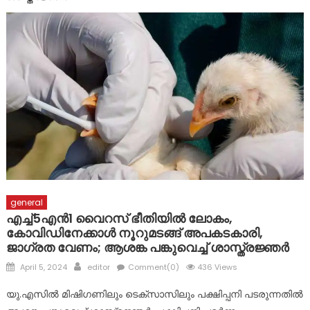
മാർ സ്ലീവാ മെഡിസിറ്റി
ദുരന്ത ബാധിതർക്ക് ഭക്ഷ്യ കിറ്റുകൾ വിതരണം ചെയ്തു
general
എച്ച്5എൻ1 വൈറസ് ഭീതിയിൽ ലോകം,
കോവിഡിനേക്കാള്‍ നൂറുമടങ്ങ് അപകടകാരി,
ജാഗ്രത വേണം; ആശങ്ക പങ്കുവെച്ച് ശാസ്ത്രജ്ഞര്‍
Posted
Author
April 5, 2024
editor
Comment(0)
436 Views
on
യു.എസിൽ മിഷിഗണിലും ടെക്സാസിലും പക്ഷിപ്പനി പടരുന്നതിൽ