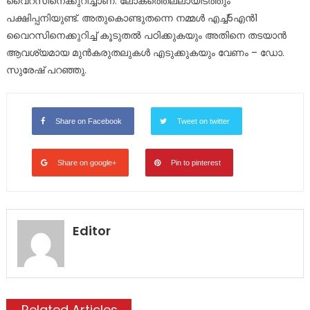
വൈറസിനെക്കുറിച്ചാണ്. ലോകത്തെല്ലായിടത്തും
പക്ഷിപ്പനിയുണ്ട്. അതുകൊണ്ടുതന്നെ നമ്മൾ എച്ച്5എൻ1
വൈറസിനെക്കുറിച്ച് കൂടുതൽ പഠിക്കുകയും അതിനെ തടയാൻ
ആവശ്യമായ മുൻകരുതലുകൾ എടുക്കുകയും വേണം – ഡോ.
സുരേഷ് പറഞ്ഞു.
Share on Facebook
Tweet on twitter
Share on google+
Pin to pinterest
Editor
Related Articles