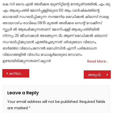
on
കെ സി വൈ എൽ അരീക്കര യൂണിറ്റിന്റെ നേതൃത്വത്തിൽ, എം യു
എം ആശുപത്രി മോനിപ്പള്ളിയുടെ 60 ആം വാർഷികത്തിന്റെ
ഭാഗമായി സംഘടിപ്പിക്കുന്ന സൗജന്യ മെഡിക്കൽ ക്യാമ്പ് നാളെ
ഞായറാഴ്ച രാവിലെ 08:15 മുതൽ അരീക്കര സെന്റ് റോക്കീസ്
സ്കൂൾ ൽ ആരംഭിക്കുന്നതാണ്. മോനിപള്ളി ആശുപത്രിയിൽ
നിന്നും 25 ജീവനക്കാർ അടങ്ങുന്ന ടീം ആണ് മെഡിക്കൽ ക്യാമ്പ്
സംഘടിപ്പിക്കുവാൻ എത്തിച്ചേരുന്നത്. ശിശുരോഗ വിഭാഗം,
ഓർത്തോ വിഭാഗം,ജനറൽ മെഡിസിൻ എന്നീ പരിശോധന
വിഭാഗങ്ങളിൽ വിദഗ്ധ ഡോക്ടർമാരുടെ സേവനം
ഉണ്ടായിരിക്കുന്നതാണ്.ഷുഗർ
Read More…
Post
കന്യാസ്ത്രീയുടെ കൊലപാതകം; ആദ്യം പരാതി ഉന്നയിച്ചത് ആക്ഷൻ കൗൺസിൽ
അരുവിത്തുറ തിരുനാൾ ;അവലോകന യോഗം ചേർന്നു
navigation
Leave a Reply
Your email address will not be published.
Required fields
are marked
*