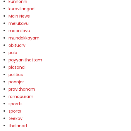
kunnonni
kuravilangad
Main News
melukavu
moonilavu
mundakkayam
obituary
pala
payyanithottam
plasanal
politics
poonjar
pravithanam
ramapuram
sporrts
sports
teekoy
thalanad