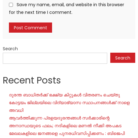
Save my name, email, and website in this browser
for the next time I comment.
Search
Search
Recent Posts
ദുരന്ത ബാധിതർക്ക് ഭക്ഷ്യ കിറ്റുകൾ വിതരണം ചെയ്തു
കോട്ടയം ജില്ലയിലെ വിദ്യാഭ്യാസ സ്ഥാപനങ്ങൾക്ക് നാളെ
അവധി
ആവർത്തിക്കുന്ന പ്രളയദുരന്തങ്ങൾ സർക്കാരിന്റെ
അനാസ്ഥയുടെ ഫലം; നദികളിലെ മണൽ നീക്കി അപകട
മേഖലകളിലെ ജനങ്ങളെ പുനരധിവസിപ്പിക്കണം : ബിജെപി