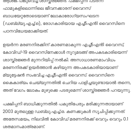
ആശങ്ക പങ്കുവെച്ച് ശാസ്ത്രജ്ഞർ. പക്ഷിപ്പനി പടർന്ന
ഫാമുകളിലൊന്നിലെ ജീവനക്കാരന് വൈറസ്
ബാധയേറ്റതോടെയാണ് ലോകാരോഗ്യസംഘടന
(ഡബ്ല്യു.എച്ച്.ഒ), രോഗകാരിയായ എച്ച്5എൻ1 വൈറസിനെ
പഠനവിധേയമാക്കിയത്.
ഉയർന്ന മരണനിരക്കിന് കാരണമാകുന്ന എച്ച്5എൻ1 വൈറസ്,
കോവിഡ്-19 വൈറസിനേക്കാൾ നൂറുമടങ്ങ് അപകടകാരിയെന്ന്
ശാസ്ത്രജ്ഞർ മുന്നറിയിപ്പ് നൽകി. അസാധാരണമാംവിധം
മരണനിരക്ക് ഉയർത്താൻ കഴിയുന്ന അപകടകാരിയായാണ്
മ്യൂട്ടേഷൻ സംഭവിച്ച എച്ച്5എൻ1 വൈറസ്. വൈറസിനെ
കൈകാര്യം ചെയ്യുന്നതിൽ ചെറിയ പാളിച്ചയുണ്ടായാൽ തന്നെ,
അത് വേഗം ലോകം മുഴുക്കെ പടരുമെന്ന് ശാസ്ത്രജ്ഞർ പറയുന്നു.
പക്ഷിപ്പനി ബാധിക്കുന്നതിൽ പകുതിപേരും മരിക്കുന്നതായാണ്
2003 മുതലുള്ള ഡബ്ലു.എച്ച്.ഒ. കണക്കുകൾ സൂചിപ്പിക്കുന്നത്.
അതേസമയം, നിലവിൽ കോവിഡ് മരണനിരക്ക് വെറും വെറും 0.1
ശതമാനംമാത്രമാണ്.