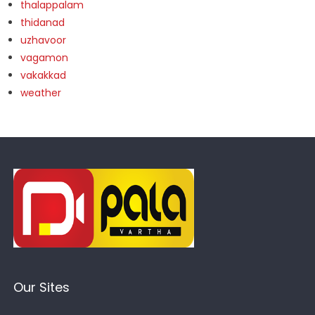
thalappalam
thidanad
uzhavoor
vagamon
vakakkad
weather
Our Sites