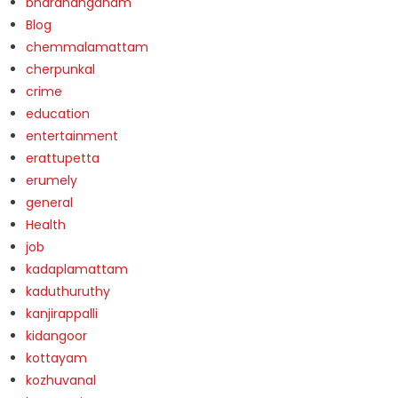
bharananganam
Blog
chemmalamattam
cherpunkal
crime
education
entertainment
erattupetta
erumely
general
Health
job
kadaplamattam
kaduthuruthy
kanjirappalli
kidangoor
kottayam
kozhuvanal