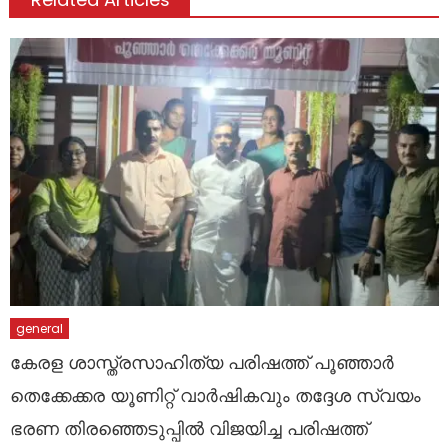
general
കേരള ശാസ്ത്രസാഹിത്യ പരിഷത്ത് പൂഞ്ഞാർ
തെക്കേക്കര യൂണിറ്റ് വാർഷികവും തദ്ദേശ സ്വയം
ഭരണ തിരഞ്ഞെടുപ്പിൽ വിജയിച്ച പരിഷത്ത്