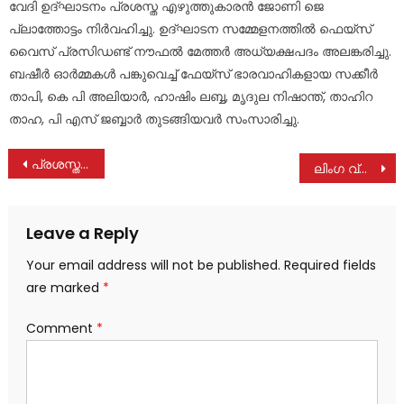
വേദി ഉദ്ഘാടനം പ്രശസ്ത എഴുത്തുകാരൻ ജോണി ജെ
പ്ലാത്തോട്ടം നിർവഹിച്ചു. ഉദ്ഘാടന സമ്മേളനത്തിൽ ഫെയ്സ്
വൈസ് പ്രസിഡണ്ട് നൗഫൽ മേത്തർ അധ്യക്ഷപദം അലങ്കരിച്ചു.
ബഷീർ ഓർമ്മകൾ പങ്കുവെച്ച് ഫേയ്സ് ഭാരവാഹികളായ സക്കീർ
താപി, കെ പി അലിയാർ, ഹാഷിം ലബ്ബ, മൃദുല നിഷാന്ത്, താഹിറ
താഹ, പി എസ് ജബ്ബാർ തുടങ്ങിയവർ സംസാരിച്ചു.
Post
പ്രശസ്ത സിനിമാ താരം സലിം കുമാര്‍ വിടവാങ്ങി
ലിംഗ വ്യത്യാസമില്ലാതെ എല്ലാ വിദ്യാര്‍ത്ഥികള്‍ക്കും കെഎസ്ആര്‍ടിസി ബസ്സുകളില്‍ സൗജന്യ യാത്ര സൗകര്യം ഉറപ്പാക്കണം : ജോസ് കെ മാണി
navigation
Leave a Reply
Your email address will not be published.
Required fields
are marked
*
Comment
*