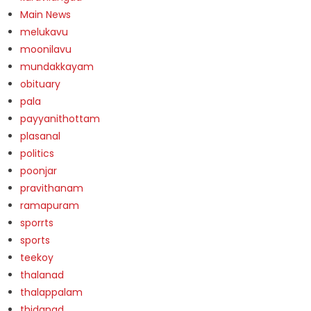
Main News
melukavu
moonilavu
mundakkayam
obituary
pala
payyanithottam
plasanal
politics
poonjar
pravithanam
ramapuram
sporrts
sports
teekoy
thalanad
thalappalam
thidanad