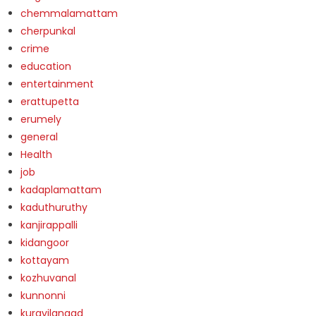
chemmalamattam
cherpunkal
crime
education
entertainment
erattupetta
erumely
general
Health
job
kadaplamattam
kaduthuruthy
kanjirappalli
kidangoor
kottayam
kozhuvanal
kunnonni
kuravilangad