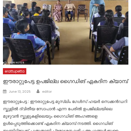
erattupetta
ഈരാറ്റുപേട്ട ഉപജില്ല ഗൈഡിങ് ഏകദിന ക്യാമ്പ്
Author
Posted
June 13, 2025
editor
on
ഈരാറ്റുപേട്ട : ഈരാറ്റുപേട്ട മുസ്ലിം ഗേൾസ് ഹയർ സെക്കൻഡറി
സ്കൂളിൽ ദ്വിതീയ സോപാൻ എന്ന പേരിൽ ഉപജില്ലയിലെ
മുഴുവൻ സ്കൂളുകളിലെയും ഗൈഡിങ് അംഗങ്ങളെ
ഉൾപ്പെടുത്തിക്കൊണ്ട് ഏകദിന ക്യാമ്പ് നടത്തി. ഗൈഡിങ്
യൂണിറ്റിലേക്ക് പുതുതായി പ്രവേശന ലഭിച്ച അംഗങ്ങൾക്കുള്ള