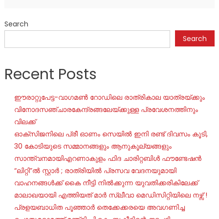
Search
Search
Recent Posts
ഈരാറ്റുപേട്ട-വാഗമൺ റോഡിലെ രാത്രികാല യാത്രയ്ക്കും
വിനോദസഞ്ചാരകേന്ദ്രങ്ങലേയ്ക്കുള്ള പ്രവേശനത്തിനും
വിലക്ക്
ഓക്‌സിജനിലെ പ്രീ ഓണം സെയില്‍ ഇനി രണ്ട് ദിവസം കൂടി,
30 കോടിയുടെ സമ്മാനങ്ങളും ആനുകൂല്യങ്ങളും
സാന്ത്വനമായിഎറണാകുളം ഫിദ ചാരിറ്റബിൾ ഫൗണ്ടേഷൻ
“ലിറ്റി”ൽ സ്റ്റാർ ; രാത്രിയിൽ പ്രസവ വേദനയുമായി
വാഹനങ്ങൾക്ക് കൈ നീട്ടി നിൽക്കുന്ന യുവതിക്കരികിലേക്ക്
മാലാഖയായി എത്തിയത് മാർ സ്ലീവാ മെഡിസിറ്റിയിലെ നഴ്സ് !
പ്രളയബാധിത പൂഞ്ഞാർ തെക്കേക്കരയെ അവഗണിച്ച