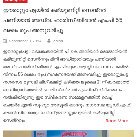
ഈരാറ്റുപേട്ടയിൽ കമ്യൂണിറ്റി സെൻ്റർ
പണിയാൻ അഡ്വ. ഹാരിസ് ബീരാൻ എം.പി 55
ലക്ഷം രൂപ അനുവദിച്ചു
Author
Posted
September 3, 2024
editor
on
ഈരാറ്റുപേട്ട : വടക്കേക്കരയിൽ പി കെ അലിയാർ മെമ്മോറിയൽ
കമ്യൂണിറ്റി സെൻ്ററും മിനി ഓഡിറ്റോറിയവും പണിയാൻ
അഡ്വ.ഹാരിസ് ബീരാൻ എം.പിയുടെ ആസ്തി വികസന ഫണ്ടിൽ
നിന്നും 55 ലക്ഷം രൂപ നഗരസഭയ്ക്ക് അനുവദിച്ചു. ഈരാറ്റുപേട്ട
നഗരസഭ മുസ്ലി ലീഗ് കമ്മിറ്റി കഴിഞ്ഞ ജൂലൈ 21 ന് ബറക്കാത്ത്
ഓഡിറ്റോറിയത്തിൽ ഹാരിസ് ബീരാൻ എം.പിക്ക് സ്വീകരണം
നൽകീയിരുന്നു. ഈ സ്വീകരണ സമ്മേളനത്തിൽ വെച്ച്
ചെയർപേഴ്സൺ സുഹുറ അബ്ദുൽ ഖാദറും നഗരസഭ യു.ഡി.എഫ്
കൗൺസിലന്മാരും ചേർന്ന് ഈരാറ്റുപേട്ടയിൽ കമ്യൂണിറ്റി
സെൻ്ററും
Read More…