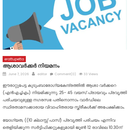
മാലാഖയായി എത്തിയത് മാർ സ്ലീവാ മെഡിസിറ്റിയിലെ നഴ്സ് !
പ്രളയബാധിത പൂഞ്ഞാർ തെക്കേക്കരയെ അവഗണിച്ച
പൊതുമരാമത്ത് മന്ത്രി പി.കെ. ബഷീറിന്റെ നടപടി
പ്രതിഷേധാർഹം ബി ജെ പി
ഈരാറ്റുപേട്ട-വാഗമൺ റോഡിലെ രാത്രികാല യാത്രയ്ക്കും
വിനോദസഞ്ചാരകേന്ദ്രങ്ങലേയ്ക്കുള്ള പ്രവേശനത്തിനും
വിലക്ക്
erattupetta
ആശാവർക്കർ നിയമനം
Posted
Author
June 7, 2026
editor
Comment(0)
33 Views
on
ഈരാറ്റുപേട്ട കുടുംബാരോഗ്യകേന്ദ്രത്തിൽ ആശാ വർക്കറെ
(എൻഎച്ച്എം) നിയമിക്കുന്നു. 25- 45 വയസ് പ്രായവും പ്രവൃത്തി
പരിചയവുമുള്ള നഗരസഭ പതിനൊന്നാം വാർഡിലെ
സ്ഥിരതാമസക്കാരായ വിവാഹിതരായ സ്ത്രീകൾക്ക് അപേക്ഷിക്കാം.
യോഗ്യത, ((10 ക്ലാസ്സ് പാസ്) പ്രവൃത്തി പരിചയം എന്നിവ
തെളിയിക്കുന്ന സർട്ടിഫിക്കറ്റുകളുമായി ജൂൺ 12 രാവിലെ 10.30ന്