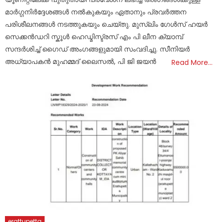
മാർഗ്ഗനിർദ്ദേശങ്ങൾ നൽകുകയും ഏതാനും പ്രവർത്തന
പരിശീലനങ്ങൾ നടത്തുകയും ചെയ്തു. മുസ്ലിം ഗേൾസ് ഹയർ
സെക്കൻഡറി സ്കൂൾ ഹെഡ്മിസ്ട്രസ് എം പി ലീന ക്യാമ്പ്
സന്ദർശിച്ച് ഗൈഡ് അംഗങ്ങളുമായി സംവദിച്ചു. സീനിയർ
അധ്യാപകൻ മുഹമ്മദ് ലൈസൽ, പി ജി ജയൻ
Read More…
erattupetta