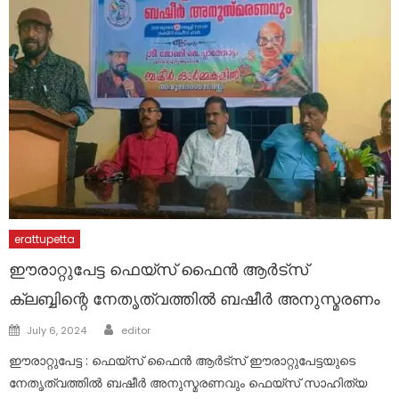
erattupetta
ഈരാറ്റുപേട്ട ഫെയ്സ് ഫൈൻ ആർട്സ്
ക്ലബ്ബിന്റെ നേതൃത്വത്തിൽ ബഷീർ അനുസ്മരണം
Author
Posted
July 6, 2024
editor
on
ഈരാറ്റുപേട്ട : ഫെയ്സ് ഫൈൻ ആർട്സ് ഈരാറ്റുപേട്ടയുടെ
നേതൃത്വത്തിൽ ബഷീർ അനുസ്മരണവും ഫെയ്സ് സാഹിത്യ