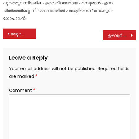
പുറത്തുവന്നിട്ടില്ല. ഏറെ വിവാദമായ എമ്പുരാന്‍ എന്ന
ചിത്രത്തിന്റെ നിർമ്മാണത്തിൽ പങ്കാളിയാണ് ഗോകുലം
ഗോപാലൻ.
Post
മരുവത്താങ്കൽ കരുണാകരൻ നിര്യാതനായി
ഉഴവൂർ അക്ഷയ സെന്റർ പഞ്ചായത്ത് ഷോപ്പിംഗ് കോംപ്ലെക്സിൽ പ്രവർത്തനം ആരംഭിച്ചു
navigation
Leave a Reply
Your email address will not be published.
Required fields
are marked
*
Comment
*