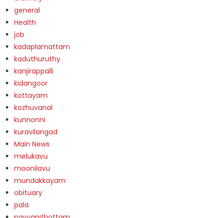
general
Health
job
kadaplamattam
kaduthuruthy
kanjirappalli
kidangoor
kottayam
kozhuvanal
kunnonni
kuravilangad
Main News
melukavu
moonilavu
mundakkayam
obituary
pala
payyanithottam