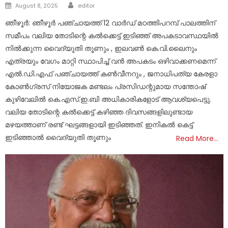
Author
Posted
August 8, 2025
editor
on
ഞീഴൂർ: ഞീഴൂർ പഞ്ചായത്ത് 12 വാർഡ് മഠത്തിപറമ്പ് പാലത്തിന്
സമീപം വലിയ തോടിന്റെ കൽക്കെട്ട് ഇടിഞ്ഞ് അപകടാവസ്ഥയിൽ
നിൽക്കുന്ന വൈദ്യുതി തൂണും , ഇലവൺ കെ.വി.ലൈനും
എത്രയും വേഗം മാറ്റി സ്ഥാപിച്ച് വൻ അപകടം ഒഴിവാക്കണമെന്ന്
എൽ.ഡി.എഫ് പഞ്ചായത്ത് കൺവീനറും , ജനാധിപത്യ കേരളാ
കോൺഗ്രസ് നിയോജക മണ്ടലം പ്രസിഡന്റുമായ സന്തോഷ്
കുഴിവേലിൽ കെ.എസ്.ഇ.ബി അധികാരികളോട് ആവശ്യപെട്ടു.
വലിയ തോടിന്റെ കൽക്കെട്ട് കഴിഞ്ഞ ദിവസങ്ങളിലുണ്ടായ
മഴയത്താണ് രണ്ട് ഘട്ടങ്ങളായി ഇടിഞ്ഞത്. ഇനികൽ കെട്ട്
ഇടിഞ്ഞാൽ വൈദ്യുതി തൂണും
Read More…