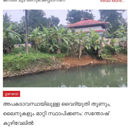
Read More…
general
അപകടാവസ്ഥയിലുള്ള വൈദ്യുതി തൂണും,
ലൈനുകളും മാറ്റി സ്ഥാപിക്കണം: സന്തോഷ്
കുഴിവേലിൽ