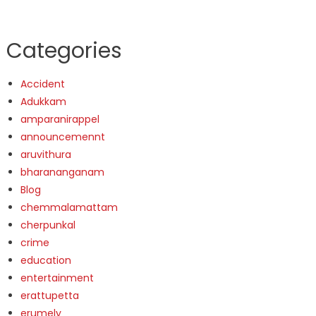
Categories
Accident
Adukkam
amparanirappel
announcemennt
aruvithura
bharananganam
Blog
chemmalamattam
cherpunkal
crime
education
entertainment
erattupetta
erumely