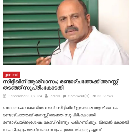
പ്രളയബാധിതർക്ക് സഹായ ഹസ്തവുമായി കോൺഗ്രസ്
കുന്നോന്നി വാർഡ് കമ്മറ്റി
ചോങ്കര ജോര്‍ജ് ചാക്കോ (അപ്പച്ചന്‍) നിര്യാതനായി
general
സിദ്ദിഖിന് ആശ്വാസം; രണ്ടാഴ്ചത്തേക്ക് അറസ്റ്റ്
തടഞ്ഞ് സുപ്രീംകോടതി
Posted
Author
September 30, 2024
editor
Comment(0)
331 Views
on
ബലാത്സംഗ കേസില്‍ നടന്‍ സിദ്ദിഖിന് ഇടക്കാല ആശ്വാസം.
രണ്ടാഴ്ചത്തേക്ക് അറസ്റ്റ് തടഞ്ഞ് സുപ്രീംകോടതി.
രണ്ടാഴ്ചയ്ക്കുശേഷം കേസ് വീണ്ടും പരിഗണിക്കും. ട്രയല്‍ കോടതി
നടപടികളും അന്വേഷണവും പുരോഗമിക്കട്ടെ എന്ന്