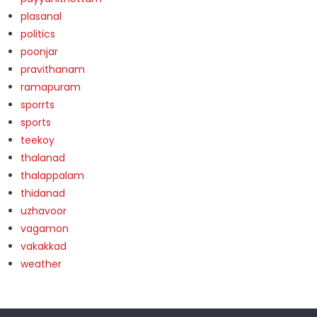
plasanal
politics
poonjar
pravithanam
ramapuram
sporrts
sports
teekoy
thalanad
thalappalam
thidanad
uzhavoor
vagamon
vakakkad
weather