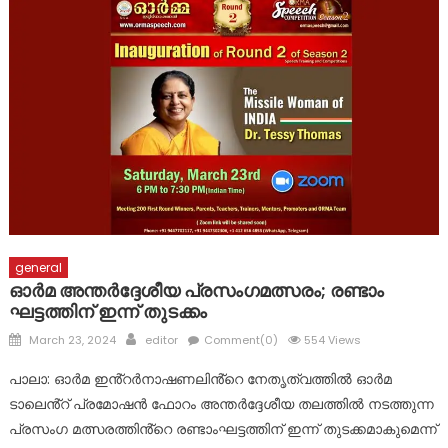
പ്രളയത്തിൽ നാശനഷ്ടങ്ങൾ നേരിട്ട വ്യാപാരികൾക്ക്
സാമ്പത്തിക സഹായ പാക്കേജ് സർക്കാർ തയ്യാറാക്കണം:
സി.പി. അബ്ദുലത്തീഫ്
കോട്ടയം ജില്ലയിലെ വിദ്യാഭ്യാസ സ്ഥാപനങ്ങൾക്ക് നാളെ
അവധി
general
ഓർമ അന്തർദ്ദേശീയ പ്രസംഗമത്സരം; രണ്ടാം
ഘട്ടത്തിന് ഇന്ന് തുടക്കം
Posted
Author
March 23, 2024
editor
Comment(0)
554 Views
on
പാലാ: ഓർമ ഇൻ്റർനാഷണലിൻ്റെ നേതൃത്വത്തിൽ ഓർമ
ടാലെൻ്റ് പ്രമോഷൻ ഫോറം അന്തർദ്ദേശീയ തലത്തിൽ നടത്തുന്ന
പ്രസംഗ മത്സരത്തിൻ്റെ രണ്ടാംഘട്ടത്തിന് ഇന്ന് തുടക്കമാകുമെന്ന്