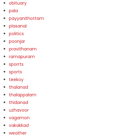
obituary
pala
payyanithottam
plasanal
politics
poonjar
pravithanam
ramapuram
sporrts
sports
teekoy
thalanad
thalappalam
thidanad
uzhavoor
vagamon
vakakkad
weather