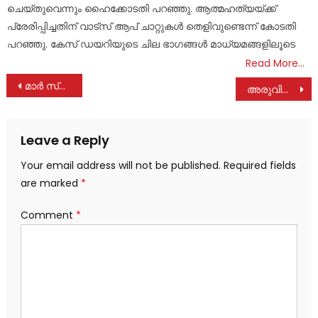
ചെയ്തുവെന്നും ഹൈക്കോടതി പറഞ്ഞു. ആത്മഹത്യയ്ക്ക്
പ്രേരിപ്പിച്ചതിന് വാട്‌സ് ആപ് ചാറ്റുകൾ തെളിവുണ്ടെന്ന് കോടതി
പറഞ്ഞു. കേസ് ഡയറിയുടെ ചില ഭാഗങ്ങൾ മാധ്യമങ്ങളിലൂടെ
Read More…
Post
മാർ സ്ലീവാ കാൻസർ കെയർ ആൻഡ് റിസർച്ച് സെന്ററിന്റെ ആരംഭശിലയുടെ ആശീർവാദ കർമ്മം നടത്തി
അരുവിത്തുറ കോളേജിൽ നിയമ ബോധന സെമിനാർ
navigation
Leave a Reply
Your email address will not be published.
Required fields
are marked
*
Comment
*