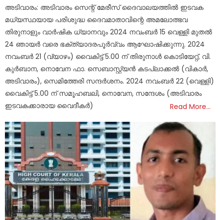
on
അടിവാരം: അടിവാരം സെന്റ് മേരീസ് ദൈവാലയത്തിൽ ഇടവക
മധ്യസ്ഥയായ പരിശുദ്ധ ദൈവമാതാവിന്റെ അമലോത്ഭവ
തിരുനാളും വാർഷിക ധ്യാനവും 2024 നവംബർ 15 വെള്ളി മുതൽ
24 ഞായർ വരെ ഭക്ത്യാദരപൂർവ്വം ആഘോഷിക്കുന്നു. 2024
നവംബർ 21 (വ്യാഴം) വൈകിട്ട് 5.00 ന് തിരുനാൾ കൊടിയേറ്റ്, വി.
കുർബാന, നൊവേന ഫാ. സെബാസ്റ്റ്യൻ കടപ്ലാക്കൽ (വികാർ,
അടിവാരം), സെമിത്തേരി സന്ദർശനം. 2024 നവംബർ 22 (വെള്ളി)
വൈകിട്ട് 5.00 ന് സമൂഹബലി, നൊവേന, സന്ദേശം (അടിവാരം
ഇടവകക്കാരായ വൈദീകർ)
Read More…