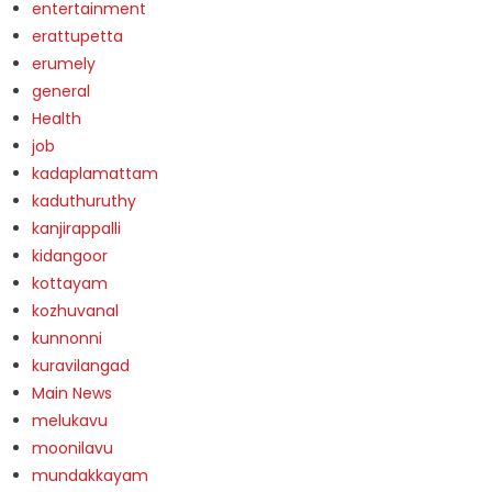
entertainment
erattupetta
erumely
general
Health
job
kadaplamattam
kaduthuruthy
kanjirappalli
kidangoor
kottayam
kozhuvanal
kunnonni
kuravilangad
Main News
melukavu
moonilavu
mundakkayam