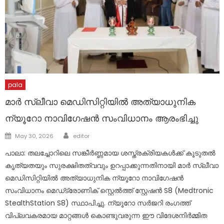
pala
മാർ സ്ലീവാ മെഡിസിറ്റിയിൽ അത്യാധുനിക
ന്യൂറോ നാവിഗേഷൻ സംവിധാനം ആരംഭിച്ചു
Author
Posted
May 30, 2026
editor
on
പാലാ: തലച്ചോറിലെ സങ്കീർണ്ണമായ ശസ്ത്രക്രിയകൾക്ക് കൂടുതൽ
കൃത്യതയും സുരക്ഷിതത്വവും ഉറപ്പാക്കുന്നതിനായി മാർ സ്ലീവാ
മെഡിസിറ്റിയിൽ അത്യാധുനിക ന്യൂറോ നാവിഗേഷൻ
സംവിധാനം ​മെഡ്ട്രോണിക് സ്റ്റെൽത്ത് സ്റ്റേഷൻ S8 (Medtronic
StealthStation S8) സ്ഥാപിച്ചു. ന്യൂറോ സർജറി രംഗത്ത്
വിപ്ലവകരമായ മാറ്റങ്ങൾ കൊണ്ടുവരുന്ന ഈ വിദേശനിർമ്മിത