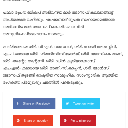
പാലാ രൂപത ബിഷപ് അഭിവന്ദ്യ മാർ ജോസഫ് കല്ലറങ്ങാട്ട്
അധ്യക്ഷത വഹിക്കും. ഷംഷാബാദ് രൂപത സഹായമെത്രാൻ
അഭിവന്ദ്യ മാർ ജോസഫ് കൊല്ലംപറമ്പിൽ
അനുഗ്രഹപ്രഭാഷണം നടത്തും.
മന്ത്രിമാരായ ശ്രീ. വി.എൻ. വാസവൻ, ശ്രീ. റോഷി അഗസ്റ്റിൻ,
എം.പി.മാരായ ശ്രീ. ഫ്രാൻസിസ് ജോർജ്, ശ്രീ. ജോസ്.കെ.മാണി,
ശ്രീ. ആന്റോ ആന്റണി, ശ്രീ. ഡീൻ കുര്യാക്കോസ്,
എം.എൽ.എമാരായ ശ്രീ. മാണി.സി.കാപ്പൻ, ശ്രീ. മോൻസ്
ജോസഫ് തുടങ്ങി രാഷ്ട്രീയ സാമൂഹിക, സാംസ്കാരിക, ആത്മീയ
രംഗത്തെ പ്രമുഖരും ചടങ്ങിൽ പങ്കെടുക്കും.
Share on Facebook
Tweet on twitter
Share on google+
Pin to pinterest