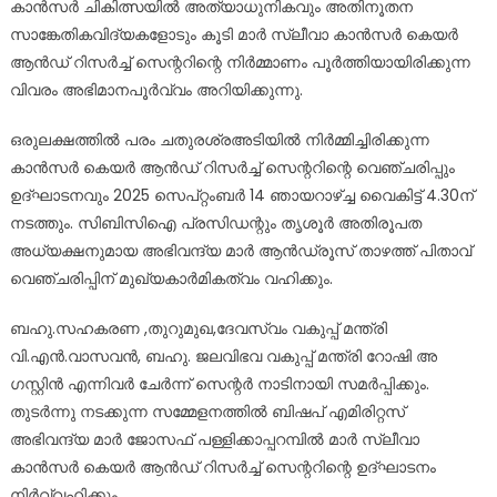
കാൻസർ ചികിത്സയിൽ അത്യാധുനികവും അതിനൂതന
സാങ്കേതികവിദ്യകളോടും കൂടി മാർ സ്ലീവാ കാൻസർ കെയർ
ആൻഡ് റിസർച്ച് സെന്ററിന്റെ നിർമ്മാണം പൂർത്തിയായിരിക്കുന്ന
വിവരം അഭിമാനപൂർവ്വം അറിയിക്കുന്നു.
ഒരുലക്ഷത്തിൽ പരം ചതുരശ്രഅടിയിൽ നിർമ്മിച്ചിരിക്കുന്ന
കാൻസർ കെയർ ആൻഡ് റിസർച്ച് സെന്ററിന്റെ വെഞ്ചരിപ്പും
ഉദ്ഘാടനവും 2025 സെപ്റ്റംബർ 14 ഞായറാഴ്ച്ച വൈകിട്ട് 4.30ന്
നടത്തും. സിബിസിഐ പ്രസിഡന്റും തൃശൂർ അതിരൂപത
അധ്യക്ഷനുമായ അഭിവന്ദ്യ മാർ ആൻഡ്രൂസ് താഴത്ത് പിതാവ്
വെഞ്ചരിപ്പിന് മുഖ്യകാർമികത്വം വഹിക്കും.
ബഹു.സഹകരണ ,തുറുമുഖ,ദേവസ്വം വകുപ്പ് മന്ത്രി
വി.എൻ.വാസവൻ, ബഹു. ജലവിഭവ വകുപ്പ് മന്ത്രി റോഷി അ​
ഗസ്റ്റിൻ എന്നിവർ ചേർന്ന് സെന്റർ നാടിനായി സമർപ്പിക്കും.
തുടർന്നു നടക്കുന്ന സമ്മേളനത്തിൽ ബിഷപ് എമിരിറ്റസ്
അഭിവന്ദ്യ മാർ ജോസഫ് പള്ളിക്കാപ്പറമ്പിൽ മാർ സ്ലീവാ
കാൻസർ കെയർ ആൻഡ് റിസർച്ച് സെന്ററിന്റെ ഉദ്ഘാടനം
നിർവ്വഹിക്കും.