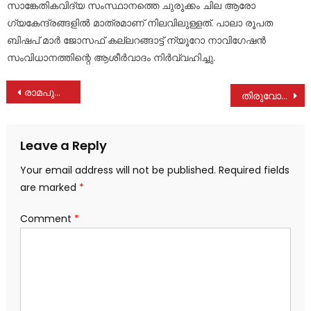
സാങ്കേതികവിദ്യ സംസ്ഥാനത്തെ ചുരുക്കം ചില ആരോ​
ഗ്യകേന്ദ്രങ്ങളിൽ മാത്രമാണ് നിലവിലുള്ളത്. പാലാ രൂപത
ബിഷപ് മാർ ജോസഫ് കല്ലറങ്ങാട്ട് ന്യൂറോ നാവി​ഗേഷൻ
സംവിധാനത്തിന്റെ ആശീർവാദം നിർവ്വഹിച്ചു.
Post
രാമപുരം കോളേജിന് ഐ .എസ്. ആർ. ഒ. അംഗീകാരം
തിരുവോണനാളിൽ വഴിയാത്രക്കാരനെ മർദ്ദിച്ച ബേക്കറി ഉടമയ്ക്കെതിരെ കേസ്
navigation
Leave a Reply
Your email address will not be published.
Required fields
are marked
*
Comment
*