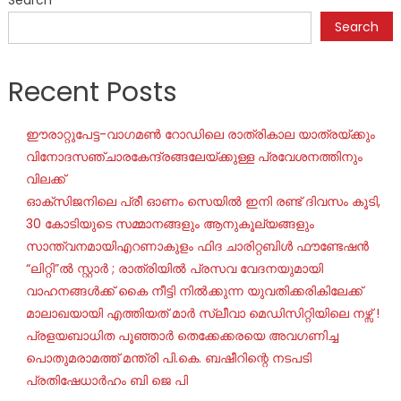
Search
Recent Posts
ഈരാറ്റുപേട്ട-വാഗമൺ റോഡിലെ രാത്രികാല യാത്രയ്ക്കും
വിനോദസഞ്ചാരകേന്ദ്രങ്ങലേയ്ക്കുള്ള പ്രവേശനത്തിനും
വിലക്ക്
ഓക്‌സിജനിലെ പ്രീ ഓണം സെയില്‍ ഇനി രണ്ട് ദിവസം കൂടി,
30 കോടിയുടെ സമ്മാനങ്ങളും ആനുകൂല്യങ്ങളും
സാന്ത്വനമായിഎറണാകുളം ഫിദ ചാരിറ്റബിൾ ഫൗണ്ടേഷൻ
“ലിറ്റി”ൽ സ്റ്റാർ ; രാത്രിയിൽ പ്രസവ വേദനയുമായി
വാഹനങ്ങൾക്ക് കൈ നീട്ടി നിൽക്കുന്ന യുവതിക്കരികിലേക്ക്
മാലാഖയായി എത്തിയത് മാർ സ്ലീവാ മെഡിസിറ്റിയിലെ നഴ്സ് !
പ്രളയബാധിത പൂഞ്ഞാർ തെക്കേക്കരയെ അവഗണിച്ച
പൊതുമരാമത്ത് മന്ത്രി പി.കെ. ബഷീറിന്റെ നടപടി
പ്രതിഷേധാർഹം ബി ജെ പി