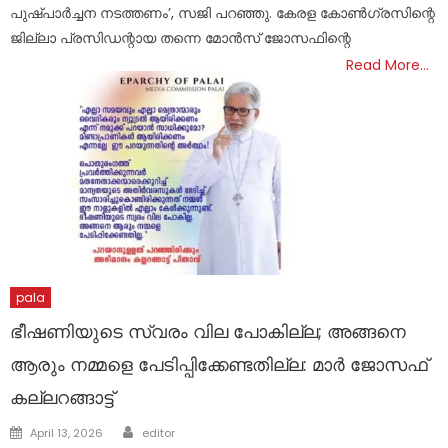
പുഷ്പാര്‍ച്ചന നടത്തണം’, സജി പറഞ്ഞു. കേരള കോണ്‍ഗ്രസിന്റെ
ജില്ലാ പ്രസിഡന്റായ തന്നെ മോന്‍സ് ജോസഫിന്റെ
Read More…
pala
ഭീഷണിയുടെ സ്വരം വില പോകില്ല; അങ്ങനെ
ആരും നമ്മളെ പേടിപ്പിക്കേണ്ടതില്ല: മാർ ജോസഫ്
കല്ലറങ്ങാട്ട്
Author
Posted
April 13, 2026
editor