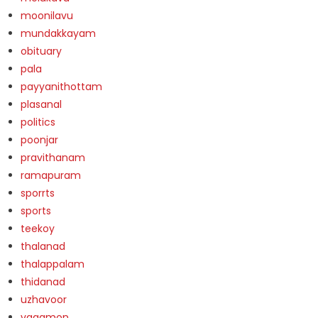
moonilavu
mundakkayam
obituary
pala
payyanithottam
plasanal
politics
poonjar
pravithanam
ramapuram
sporrts
sports
teekoy
thalanad
thalappalam
thidanad
uzhavoor
vagamon