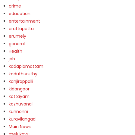
crime
education
entertainment
erattupetta
erumely
general
Health
job
kadaplamattam
kaduthuruthy
kanjirappalli
kidangoor
kottayam
kozhuvanal
kunnonni
kuravilangad
Main News
melukavu