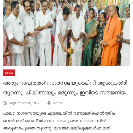
pala
അരുണാപുരത്ത് നഗരസഭയുടെമിനി ആശുപത്രി
തുറന്നു; ചികിത്സയും മരുന്നും ഇവിടെ സൗജന്യം
Author
Posted
September 16, 2025
editor
on
പാലാ: നഗരസഭയുടെ ചുമതലയിൽ രണ്ടാമത് ഹെൽത്ത് &
വെൽനസ് സെൻ്റർ പാലാ കെ.എം.മാണി ബൈസിൽ
അരുണാപുരത്ത് തുറന്നു. ഈ മേഖലയിലുള്ളവർക്ക് ഇനി