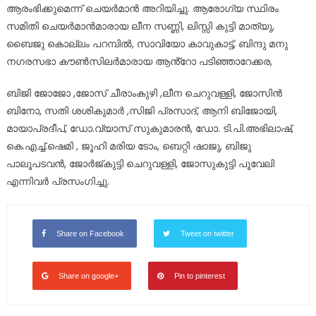
ആരംഭിക്കുമെന്ന് ചെയർമാൻ അറിയിച്ചു. ആരോഗ്യ സ്ഥിരം
സമിതി ചെയർമാൻമാരായ ലീന സണ്ണി, ലിസ്സി കുട്ടി മാത്യു,
ബൈജു കൊല്ലം പറമ്പിൽ, സാവിയോ കാവുകാട്ട്, ബിന്ദു മനു
നഗരസഭാ കൗൺസിലർമാരായ ആൻ്റോ പടിഞ്ഞാറേക്കര,
ബിജി ജോജോ ,ജോസ് ചീരാംകുഴി ,ലീന ചെറുവള്ളി, ജോസിൻ
ബിനോ, സതി ശശികുമാർ ,സിജി പ്രസാദ്, ആനി ബിജോയി,
മായാപ്രദീപ്, ഡോ.വ്യാസ് സുകുമാരൻ, ഡോ. ടി.പി.അഭിലാഷ്,
കെ.എച്ച്.ഷെമി , ജൂഹി മരിയ ടോം, ബെറ്റി ഷാജു, ബിജു
പാലൂപടവൻ, ജോർജ്കുട്ടി ചെറുവള്ളി, ജോസുകുട്ടി പൂവേലി
എന്നിവർ പ്രസംഗിച്ചു.
Share on Facebook
Tweet on twitter
Share on google+
Pin to pinterest