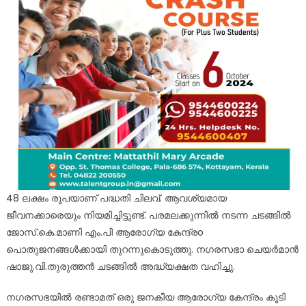
48 ലക്ഷം രൂപയാണ് പദ്ധതി ചിലവ്. ആവശ്യമായ
ജീവനക്കാരെയും നിയമിച്ചിട്ടുണ്ട്. പരമലക്കുന്നിൽ നടന്ന ചടങ്ങിൽ
ജോസ്.കെ.മാണി എം.പി ആരോഗ്യ കേന്ദ്രo
പൊതുജനങ്ങൾക്കായി തുറന്നുകൊടുത്തു. നഗരസഭാ ചെയർമാൻ
ഷാജു.വി.തുരുത്തൻ ചടങ്ങിൽ അദ്ധ്യക്ഷത വഹിച്ചു.
നഗരസഭയിൽ രണ്ടാമത് ഒരു ജനകീയ ആരോഗ്യ കേന്ദ്രം കൂടി