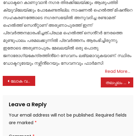
ഡോക്ടറെ കാണുവാൻ നഗര തിരക്കിലേയ്ക്കും ആശുപത്രി
ക്യൂവിലേയ്ക്കും പോകേണ്ടതില്ല. നാഷണൽ ഹെൽത്ത് മിഷൻ്റെ
സഹകരണത്തോടെ നഗരസഭയിൽ അനുവദിച്ച രണ്ടാമത്
ഹെൽത്ത് സെൻ്റ്റാണ് അരുണാപുരത്ത് ഇന്ന്
പ്രവർത്തനമാരംഭിച്ചത്.പ്രഥമ ഹെൽത്ത് സെൻ്റർ നേരത്തെ
മുണ്ടുപാലം പരമലക്കുന്നിൽ പ്രവർത്തനം ആരംഭിച്ചിരുന്നു.
ഇതോടെ അരുണാപുരം മേഖലയിൽ ഒരു പൊതു
ജനാരോഗ്യകേന്ദ്രത്തിൻ്റെ സേവനം ലഭ്യമാവുകയാണ്. സ്ഥിരം
ഡോക്ടറുടേയും നഴ്സിൻ്റെയും സേവനവും ഫാർമസി
Read More…
Post
ലോക വയോജന ദിനാഘോഷം ദർശനയിൽ
തലപ്പലം സഹകരണ ബാങ്ക് വാർഷിക പൊതുയോഗം നാളെ
navigation
Leave a Reply
Your email address will not be published.
Required fields
are marked
*