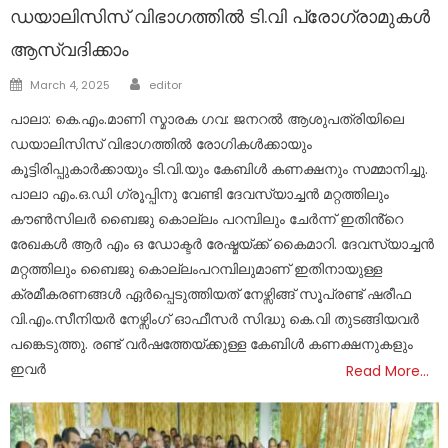
ഡയാലിസിസ് വിഭാഗത്തിൽ ടി.വി പ്രോഗ്രാമുകൾ
ആസ്വദിക്കാം
Author
Posted
March 4, 2025
editor
on
പാലാ: കെ.എം.മാണി സ്മാരക ഗവ: ജനറൽ ആശുപത്രിയിലെ
ഡയാലിസിസ് വിഭാഗത്തിൽ രോഗികൾക്കായും
കൂട്ടിരിപ്പുകാർക്കായും ടി.വി.യും കേബിൾ കണക്ഷനും സമ്മാനിച്ചു.
പാലാ എം.ഒ.ഡി ഗ്രൂപ്പിനു വേണ്ടി ദേവസ്യാച്ചൻ മറ്റത്തിലും
കൗൺസിലർ ബൈജു കൊല്ലം പറമ്പിലും ചേർന്ന് ഇതിൻ്റെ
രേഖകൾ ആർ എം ഒ ഡോക്ടർ രേഷ്മയ്ക്ക് കൈമാറി. ദേവസ്യാച്ചൻ
മറ്റത്തിലും ബൈജു കൊല്ലംപറമ്പിലുമാണ് ഇതിനായുള്ള
ക്രമീകരണങ്ങൾ ഏർപ്പെടുത്തിയത് നേഴ്സിങ്ങ് സൂപ്രണ്ട് ഷരീഫ
വി.എം.സീനിയർ നേഴ്സിംഗ് ഓഫീസർ സിദ്ധു കെ.വി തുടങ്ങിയവർ
പങ്കെടുത്തു. രണ്ട് വർഷത്തേയ്ക്കുള്ള കേബിൾ കണക്ഷനുകളും
ഇവർ
Read More…