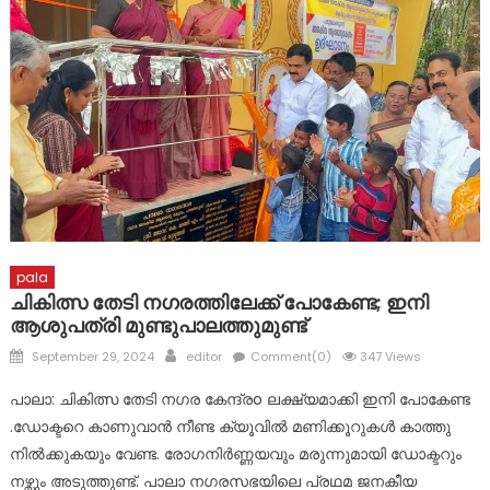
ഇടമറുക് പള്ളി ഭാഗത്ത്‌ പോസ്റ്റിന്റെ ചുവട് ഇളകിയ നിലയിൽ
ദുരിതാശ്വാസ ക്യാമ്പുകളിൽ ആരോഗ്യ സേവനങ്ങളുമായി
മാർ സ്ലീവാ മെഡിസിറ്റി
ദുരന്ത ബാധിതർക്ക് ഭക്ഷ്യ കിറ്റുകൾ വിതരണം ചെയ്തു
pala
ചികിത്സ തേടി നഗരത്തിലേക്ക് പോകേണ്ട; ഇനി
ആശുപത്രി മുണ്ടുപാലത്തുമുണ്ട്
Posted
Author
September 29, 2024
editor
Comment(0)
347 Views
on
പാലാ: ചികിത്സ തേടി നഗര കേന്ദ്രo ലക്ഷ്യമാക്കി ഇനി പോകേണ്ട
.ഡോക്ടറെ കാണുവാൻ നീണ്ട ക്യൂവിൽ മണിക്കൂറുകൾ കാത്തു
നിൽക്കുകയും വേണ്ട. രോഗനിർണ്ണയവും മരുന്നുമായി ഡോക്ടറും
നഴ്സും അടുത്തുണ്ട്. പാലാ നഗരസഭയിലെ പ്രഥമ ജനകീയ