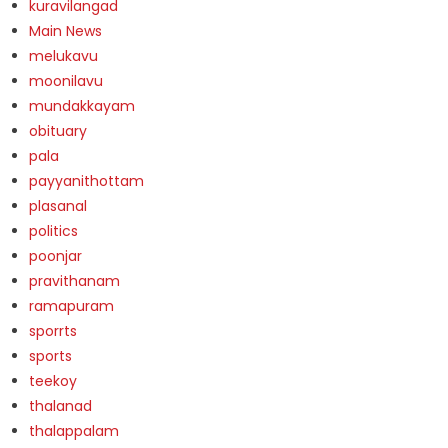
kuravilangad
Main News
melukavu
moonilavu
mundakkayam
obituary
pala
payyanithottam
plasanal
politics
poonjar
pravithanam
ramapuram
sporrts
sports
teekoy
thalanad
thalappalam