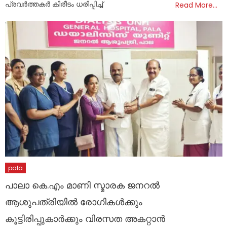
പ്രവര്‍ത്തകര്‍ കിരീടം ധരിപ്പിച്ച്
Read More…
pala
പാലാ കെ.എം മാണി സ്മാരക ജനറൽ
ആശുപത്രിയിൽ രോഗികൾക്കും
കൂട്ടിരിപ്പുകാർക്കും വിരസത അകറ്റാൻ