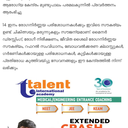
ആരോഗ്യ കേന്ദ്രം മുണ്ടുപാലം പരമലകുന്നിൽ പ്രവർത്തനം
ആരംഭിച്ചു.
14 ഇനം രോഗനിർണ്ണയ പരിശോധനകൾക്കും ഇവിടെ സൗകര്യം
ഉണ്ട്. ചികിത്സയും മരുന്നുകളും സൗജന്യമാണ്‌. മൈനർ
ഡ്രസ്സിംഗ്, രോഗീ നിരീക്ഷണം, ജീവിത ശൈലി രോഗനിർണ്ണയ
സൗകര്യം, റഫറൽ സംവിധാനം, ബോധവൽക്കരണ ക്ലാസ്സുകൾ,
ഗർഭണികൾക്കായുളള പരിശോധനകൾ, കുട്ടികൾക്കായുള്ള
പ്രതിരോധ കുത്തിവയ്പ്പു സേവനങ്ങളും ഈ കേന്ദ്രത്തിൽ നിന്ന്
ലഭിക്കും.