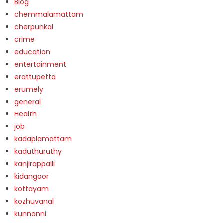
Blog
chemmalamattam
cherpunkal
crime
education
entertainment
erattupetta
erumely
general
Health
job
kadaplamattam
kaduthuruthy
kanjirappalli
kidangoor
kottayam
kozhuvanal
kunnonni