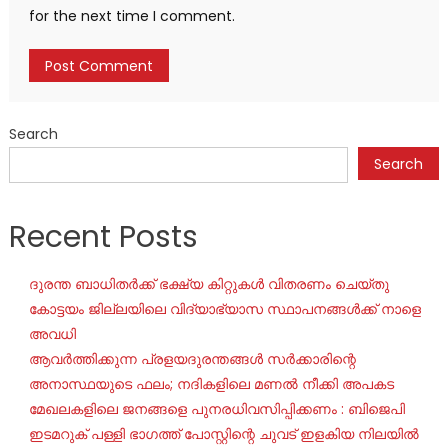
for the next time I comment.
Search
Search
Recent Posts
ദുരന്ത ബാധിതർക്ക് ഭക്ഷ്യ കിറ്റുകൾ വിതരണം ചെയ്തു
കോട്ടയം ജില്ലയിലെ വിദ്യാഭ്യാസ സ്ഥാപനങ്ങൾക്ക് നാളെ
അവധി
ആവർത്തിക്കുന്ന പ്രളയദുരന്തങ്ങൾ സർക്കാരിന്റെ
അനാസ്ഥയുടെ ഫലം; നദികളിലെ മണൽ നീക്കി അപകട
മേഖലകളിലെ ജനങ്ങളെ പുനരധിവസിപ്പിക്കണം : ബിജെപി
ഇടമറുക് പള്ളി ഭാഗത്ത്‌ പോസ്റ്റിന്റെ ചുവട് ഇളകിയ നിലയിൽ