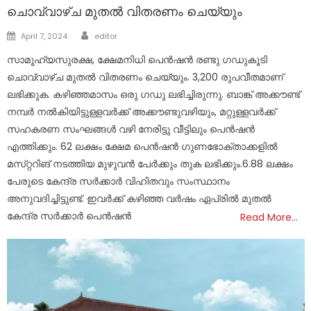
ചൊവ്വാഴ്ച മുതല്‍ വിതരണം ചെയ്യും
Author
Posted
April 7, 2024
editor
on
സാമൂഹ്യസുരക്ഷ, ക്ഷേമനിധി പെൻഷൻ രണ്ടു ഗഡുകൂടി
ചൊവ്വാഴ്‌ച മുതൽ വിതരണം ചെയ്യും. 3,200 രുപവീതമാണ്‌
ലഭിക്കുക. കഴിഞ്ഞമാസം ഒരു ഗഡു ലഭിച്ചിരുന്നു. ബാങ്ക്‌ അക്കൗണ്ട്‌
നമ്പർ നൽകിയിട്ടുള്ളവർക്ക്‌ അക്കൗണ്ടുവഴിയും, മറ്റുള്ളവർക്ക്‌
സഹകരണ സംഘങ്ങൾ വഴി നേരിട്ടു വീട്ടിലും പെൻഷൻ
എത്തിക്കും. 62 ലക്ഷം ക്ഷേമ പെൻഷൻ ഗുണഭോക്താക്കളിൽ
മസ്‌റ്ററിങ്‌ നടത്തിയ മുഴുവൻ പേർക്കും തുക ലഭിക്കും.6.88 ലക്ഷം
പേരുടെ കേന്ദ്ര സർക്കാർ വിഹിതവും സംസ്ഥാനം
അനുവദിച്ചിട്ടുണ്ട്‌. ഇവർക്ക്‌ കഴിഞ്ഞ വർഷം ഏപ്രിൽ മുതൽ
കേന്ദ്ര സർക്കാർ പെൻഷൻ
Read More…