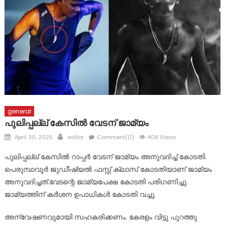
മാലാഖയായി എത്തിയത് മാർ സ്ലീവാ മെഡിസിറ്റിയിലെ നഴ്സ് !
പ്രളയബാധിത പൂഞ്ഞാർ തെക്കേക്കരയെ അവഗണിച്ച
പൊതുമരാമത്ത് മന്ത്രി പി.കെ. ബഷീറിന്റെ നടപടി
പ്രതിഷേധാർഹം ബി ജെ പി
ഈരാറ്റുപേട്ട-വാഗമൺ റോഡിലെ രാത്രികാല യാത്രയ്ക്കും
വിനോദസഞ്ചാരകേന്ദ്രങ്ങലേയ്ക്കുള്ള പ്രവേശനത്തിനും
വിലക്ക്
general
പുലിപ്പല്ല് കേസിൽ വേടന് ജാമ്യം
Posted
Author
April 30, 2025
editor
Comment(0)
408 Views
on
പുലിപ്പല്ല് കേസിൽ റാപ്പർ വേടന് ജാമ്യം അനുവദിച്ച് കോടതി.
പെരുമ്പാവൂർ ജുഡീഷ്യൽ ഫസ്റ്റ് ക്ലാസ് കോടതിയാണ് ജാമ്യം
അനുവദിച്ചത്.വേടന്റെ ജാമ്യപേക്ഷ കോടതി പരിഗണിച്ചു.
ജാമ്യത്തിന് കർശന ഉപാധികൾ കോടതി വച്ചു.
അന്വേഷണവുമായി സഹകരിക്കണം. കേരളം വിട്ടു പുറത്തു