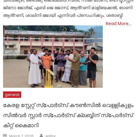
ചീരാംകുഴി, ബൈജു കൊല്ലംപറമ്പിൽ, സിജി ടോണി, ഹെഡ്മാസ്റ്റർ
ജിനോ ജോർജ്, എബി ജെ ജോസ്, ആൻ്റണി മാളിയേക്കൽ, ടോണി
ആൻ്റണി, ശാലിനി ജോയി എന്നിവർ പ്രസംഗിക്കും. ശതാബ്ദി
Read More…
general
കേരള സ്റ്റേറ്റ് സ്പോർട്സ് കൗൺസിൽ വെള്ളികുളം
സിൽവർ സ്റ്റാർ സ്പോർട്സ് ക്ലബ്ബിന് സ്പോർട്സ്
കിറ്റ് കൈമാറി
Author
Posted
March 7, 2026
editor