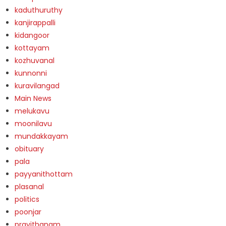
kaduthuruthy
kanjirappalli
kidangoor
kottayam
kozhuvanal
kunnonni
kuravilangad
Main News
melukavu
moonilavu
mundakkayam
obituary
pala
payyanithottam
plasanal
politics
poonjar
pravithanam