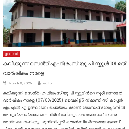
general
കവീക്കുന്ന് സെൻ്റ് എഫ്രേംസ് യു പി സ്കൂൾ 101 മത്
വാർഷികം നാളെ
Author
Posted
March 6, 2025
editor
on
കവീക്കുന്ന്: സെൻ്റ് എഫ്രേംസ് യു പി സ്കൂളിൻ്റെ നൂറ്റി ഒന്നാമത്
വാർഷികം നാളെ (07/03/2025) വൈകിട്ട് 5 ന് മാണി സി കാപ്പൻ
എം എൽ എ ഉദ്ഘാടനം ചെയ്യും. മോൺ ജോസഫ് മലേപ്പറമ്പിൽ
അനുഗ്രഹപ്രഭാഷണം നിർവ്വഹിക്കും. ഫാ ജോസഫ് വടകര
അധ്യക്ഷ വഹിക്കും. മുനിസിപ്പൽ കൗൺസിലർന്മാരായ ജോസ്