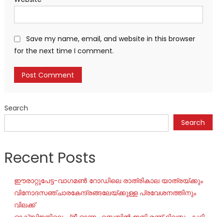
Save my name, email, and website in this browser
for the next time I comment.
Search
Search
Recent Posts
ഈരാറ്റുപേട്ട-വാഗമൺ റോഡിലെ രാത്രികാല യാത്രയ്ക്കും
വിനോദസഞ്ചാരകേന്ദ്രങ്ങലേയ്ക്കുള്ള പ്രവേശനത്തിനും
വിലക്ക്
ഓക്‌സിജനിലെ പ്രീ ഓണം സെയില്‍ ഇനി രണ്ട് ദിവസം കൂടി,