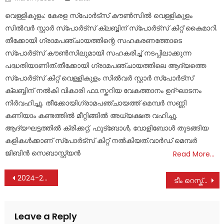
on
വെള്ളികുളം: കേരള സ്പോർട്സ് കൗൺസിൽ വെള്ളികുളം
സിൽവർ സ്റ്റാർ സ്പോർട്സ് ക്ലബ്ബിന് സ്പോർട്സ് കിറ്റ് കൈമാറി.
തീക്കോയി ഗ്രാമപഞ്ചായത്തിന്റെ സഹകരണത്തോടെ
സ്പോർട്സ് കൗൺസിലുമായി സഹകരിച്ച് നടപ്പിലാക്കുന്ന
പദ്ധതിയാണിത്.തീക്കോയി ഗ്രാമപഞ്ചായത്തിലെ ആദ്യത്തെ
സ്പോർട്സ് കിറ്റ് വെള്ളികുളം സിൽവർ സ്റ്റാർ സ്പോർട്സ്
ക്ലബ്ബിന് നൽകി വികാരി ഫാ.സ്കറിയ വേകത്താനം ഉദ്ഘാടനം
നിർവഹിച്ചു. തീക്കോയിഗ്രാമപഞ്ചായത്ത് മെമ്പർ സണ്ണി
കണിയാം കണ്ടത്തിൽ മീറ്റിങ്ങിൽ അധ്യക്ഷത വഹിച്ചു.
ആദ്യഘട്ടത്തിൽ ക്രിക്കറ്റ്, ഫുട്ബോൾ, വോളിബോൾ തുടങ്ങിയ
കളികൾക്കാണ് സ്പോർട്സ് കിറ്റ് നൽകിയത്.വാർഡ് മെമ്പർ
ജിബിൻ സെബാസ്റ്റ്യൻ
Read More…
Post
2024-25 സാമ്പത്തിക വര്‍ഷം മികച്ച പ്രവര്‍ത്തനം കാഴ്ച വെച്ച നിര്‍വഹണ ഉദ്യോഗസ്ഥര്‍ക്കുള്ള പുരസ്കാരം തലപ്പലം ഗ്രാമപഞ്ചായത്ത് വില്ലേജ് എക്സ്റ്റന്‍ഷന്‍ ഓഫീസര്‍ അനു ചന്ദ്രന് ലഭിച്ചു
ടീം റെസ്ക്യൂ ഫോഴ്സ് കേരള നിലവിൽ വന്നു
navigation
Leave a Reply