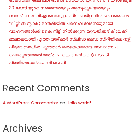
30 കോടിയുടെ സമ്മാനങ്ങളും ആനുകൂല്യങ്ങളും
സാന്ത്വനമായിഎറണാകുളം ഫിദ ചാരിറ്റബിൾ ഫൗണ്ടേഷൻ
“ലിറ്റി”ൽ സ്റ്റാർ ; രാത്രിയിൽ പ്രസവ വേദനയുമായി
വാഹനങ്ങൾക്ക് കൈ നീട്ടി നിൽക്കുന്ന യുവതിക്കരികിലേക്ക്
മാലാഖയായി എത്തിയത് മാർ സ്ലീവാ മെഡിസിറ്റിയിലെ നഴ്സ് !
പ്രളയബാധിത പൂഞ്ഞാർ തെക്കേക്കരയെ അവഗണിച്ച
പൊതുമരാമത്ത് മന്ത്രി പി.കെ. ബഷീറിന്റെ നടപടി
പ്രതിഷേധാർഹം ബി ജെ പി
Recent Comments
A WordPress Commenter
on
Hello world!
Archives