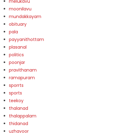
melukavu
moonilavu
mundakkayam
obituary
pala
payyanithottam
plasanal
politics
poonjar
pravithanam
ramapuram
sporrts
sports
teekoy
thalanad
thalappalam
thidanad
uzhavoor