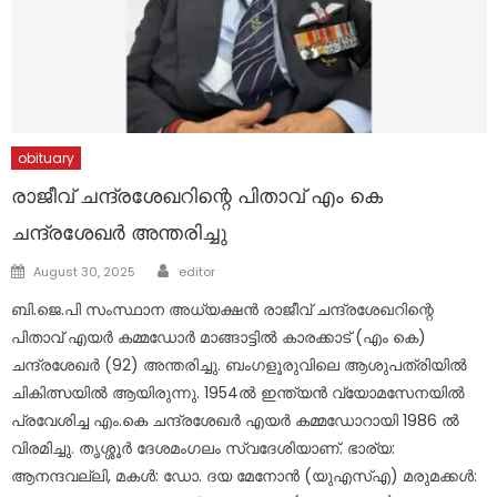
obituary
രാജീവ് ചന്ദ്രശേഖറിന്റെ പിതാവ് എം കെ
ചന്ദ്രശേഖർ അന്തരിച്ചു
Author
Posted
August 30, 2025
editor
on
ബി.ജെ.പി സംസ്ഥാന അധ്യക്ഷൻ രാജീവ് ചന്ദ്രശേഖറിന്റെ
പിതാവ് എയർ കമ്മഡോർ മാങ്ങാട്ടിൽ കാരക്കാട് (എം കെ)
ചന്ദ്രശേഖർ (92) അന്തരിച്ചു. ബംഗളൂരുവിലെ ആശുപത്രിയിൽ
ചികിത്സയിൽ ആയിരുന്നു. 1954ൽ ഇന്ത്യൻ വ്യോമസേനയിൽ
പ്രവേശിച്ച എം.കെ ചന്ദ്രശേഖർ എയർ കമ്മഡോറായി 1986 ൽ
വിരമിച്ചു. തൃശ്ശൂർ ദേശമംഗലം സ്വദേശിയാണ്. ഭാര്യ:
ആനന്ദവല്ലി, മകൾ: ഡോ. ദയ മേനോൻ (യുഎസ്എ) മരുമക്കൾ: