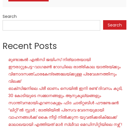
Search
Search
Recent Posts
മുണ്ടാങ്കൽ എൽസി ജയിംസ് നിര്യാതയായി
ഈരാറ്റുപേട്ട-വാഗമൺ റോഡിലെ രാത്രികാല യാത്രയ്ക്കും
വിനോദസഞ്ചാരകേന്ദ്രങ്ങലേയ്ക്കുള്ള പ്രവേശനത്തിനും
വിലക്ക്
ഓക്‌സിജനിലെ പ്രീ ഓണം സെയില്‍ ഇനി രണ്ട് ദിവസം കൂടി,
30 കോടിയുടെ സമ്മാനങ്ങളും ആനുകൂല്യങ്ങളും
സാന്ത്വനമായിഎറണാകുളം ഫിദ ചാരിറ്റബിൾ ഫൗണ്ടേഷൻ
“ലിറ്റി”ൽ സ്റ്റാർ ; രാത്രിയിൽ പ്രസവ വേദനയുമായി
വാഹനങ്ങൾക്ക് കൈ നീട്ടി നിൽക്കുന്ന യുവതിക്കരികിലേക്ക്
മാലാഖയായി എത്തിയത് മാർ സ്ലീവാ മെഡിസിറ്റിയിലെ നഴ്സ് !