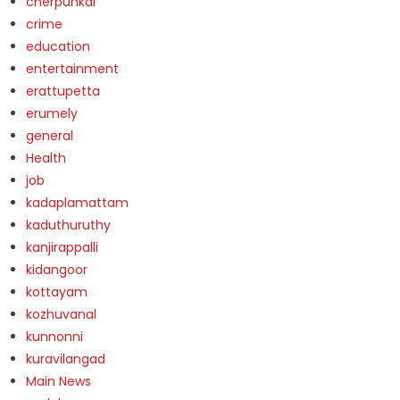
cherpunkal
crime
education
entertainment
erattupetta
erumely
general
Health
job
kadaplamattam
kaduthuruthy
kanjirappalli
kidangoor
kottayam
kozhuvanal
kunnonni
kuravilangad
Main News