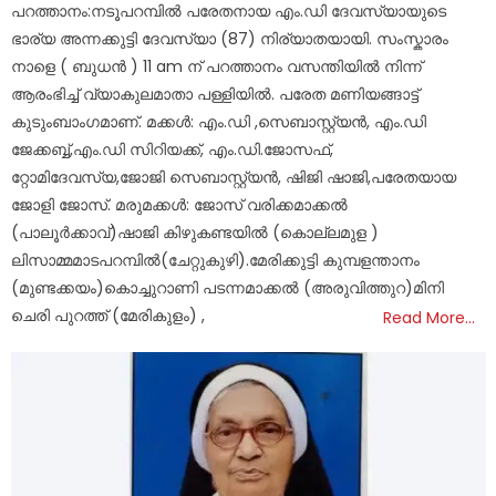
പറത്താനം:നടൂപറമ്പിൽ പരേതനായ എം.ഡി ദേവസ്യായുടെ
ഭാര്യ അന്നക്കുട്ടി ദേവസ്യാ (87) നിര്യാതയായി. സംസ്കാരം
നാളെ ( ബുധൻ ) 11 am ന് പറത്താനം വസന്തിയിൽ നിന്ന്
ആരംഭിച്ച് വ്യാകുലമാതാ പള്ളിയിൽ. പരേത മണിയങ്ങാട്ട്
കുടുംബാംഗമാണ്. മക്കൾ: എം.ഡി ,സെബാസ്റ്റ്യൻ, എം.ഡി
ജേക്കബ്ബ്,എം.ഡി സിറിയക്ക്, എം.ഡി.ജോസഫ്,
റ്റോമിദേവസ്യ,ജോജി സെബാസ്റ്റ്യൻ, ഷിജി ഷാജി,പരേതയായ
ജോളി ജോസ്. മരുമക്കൾ: ജോസ് വരിക്കമാക്കൽ
(പാലൂർക്കാവ്)ഷാജി കിഴുകണ്ടയിൽ (കൊല്ലമുള )
ലിസാമ്മമാടപറമ്പിൽ(ചേറ്റുകുഴി).മേരിക്കുട്ടി കുമ്പളന്താനം
(മുണ്ടക്കയം)കൊച്ചുറാണി പടന്നമാക്കൽ (അരുവിത്തുറ)മിനി
ചെരി പുറത്ത് (മേരികുളം) ,
Read More…