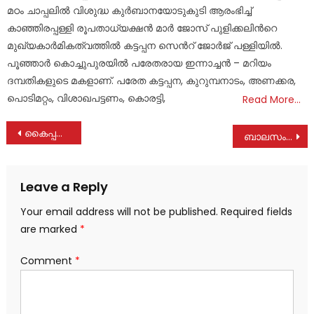
മഠം ചാപ്പലിൽ വിശുദ്ധ കുർബാനയോടുകുടി ആരംഭിച്ച്
കാഞ്ഞിരപ്പള്ളി രൂപതാധ്യക്ഷൻ മാർ ജോസ് പുളിക്കലിന്‍റെ
മുഖ്യകാർമികത്വത്തിൽ കട്ടപ്പന സെന്‍റ് ജോർജ് പള്ളിയിൽ.
പൂഞ്ഞാർ കൊച്ചുപുരയിൽ പരേതരായ ഇന്നാച്ചൻ – മറിയം
ദമ്പതികളുടെ മകളാണ്. പരേത കട്ടപ്പന, കുറുമ്പനാടം, അണക്കര,
പൊടിമറ്റം, വിശാഖപട്ടണം, കൊരട്ടി,
Read More…
Post
കൈപ്പത്തടത്തിൽ (കല്ലടയിൽ) അബ്രാഹം കുര്യൻ നിര്യാതയായി
ബാലസംഘം ഹാപ്പിനെസ് ഫെസ്റ്റിവെൽ നടത്തി
navigation
Leave a Reply
Your email address will not be published.
Required fields
are marked
*
Comment
*