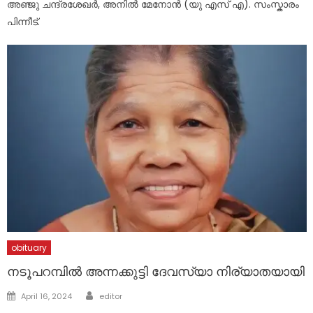
അഞ്ജു ചന്ദ്രശേഖർ, അനിൽ മേനോൻ (യു എസ് എ). സംസ്കാരം
പിന്നീട്.
obituary
നടൂപറമ്പിൽ അന്നക്കുട്ടി ദേവസ്യാ നിര്യാതയായി
Author
Posted
April 16, 2024
editor
on