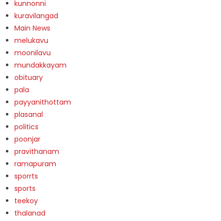
kunnonni
kuravilangad
Main News
melukavu
moonilavu
mundakkayam
obituary
pala
payyanithottam
plasanal
politics
poonjar
pravithanam
ramapuram
sporrts
sports
teekoy
thalanad