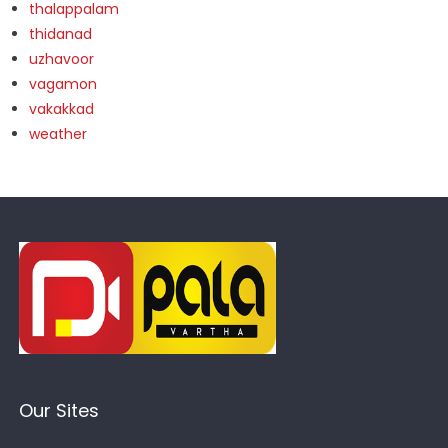
thalappalam
thidanad
uzhavoor
vagamon
vakakkad
weather
Our Sites