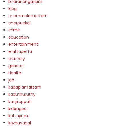
bharananganam
Blog
chemmalamattam
cherpunkal
crime
education
entertainment
erattupetta
erumely
general
Health
job
kadaplamattam
kaduthuruthy
kanjirappalli
kidangoor
kottayam
kozhuvanal