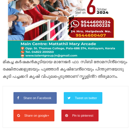
മികച്ച കർഷകൻകൂടിയായ മാനേജർ ഫാ. സിബി തോമസിൻ്റെയും
രക്ഷിതാക്കളുടേയും പൂഞ്ഞാർ കൃഷിഭവൻ്റെയും പിന്തുണയോടു
കൂടി പച്ചക്കറി കൃഷി വിപുലപ്പെടുത്താണ് സ്കൂളിൻ്റ തീരുമാനം.
Share on Facebook
Tweet on twitter
Share on google+
Pin to pinterest