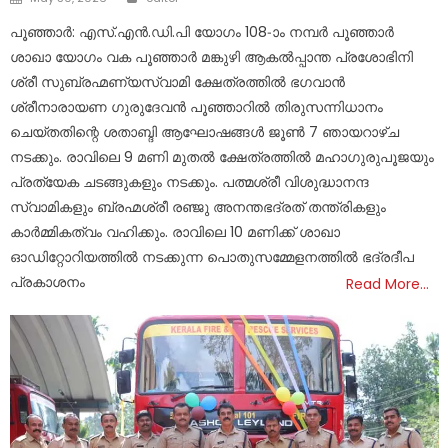
on
പൂഞ്ഞാർ: എസ്.എൻ.ഡി.പി യോഗം 108-ാം നമ്പർ പൂഞ്ഞാർ
ശാഖാ യോഗം വക പൂഞ്ഞാർ മങ്കുഴി ആകൽപ്പാന്ത പ്രശോഭിനി
ശ്രീ സുബ്രഹ്മണ്യസ്വാമി ക്ഷേത്രത്തിൽ ഭഗവാൻ
ശ്രീനാരായണ ഗുരുദേവൻ പൂഞ്ഞാറിൽ തിരുസന്നിധാനം
ചെയ്തതിന്റെ ശതാബ്ദി ആഘോഷങ്ങൾ ജൂൺ 7 ഞായറാഴ്ച
നടക്കും. രാവിലെ 9 മണി മുതൽ ക്ഷേത്രത്തിൽ മഹാഗുരുപൂജയും
പ്രത്യേക ചടങ്ങുകളും നടക്കും. പത്മശ്രീ വിശുദ്ധാനന്ദ
സ്വാമികളും ബ്രഹ്മശ്രീ രഞ്ജു അനന്തഭദ്രത് തന്ത്രികളും
കാർമ്മികത്വം വഹിക്കും. രാവിലെ 10 മണിക്ക് ശാഖാ
ഓഡിറ്റോറിയത്തിൽ നടക്കുന്ന പൊതുസമ്മേളനത്തിൽ ഭദ്രദീപ
പ്രകാശനം
Read More…