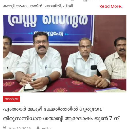
കമ്മറ്റി അംഗം അമീൻ പാറയിൽ, പി.ജി
Read More…
poonjar
പൂഞ്ഞാർ മങ്കുഴി ക്ഷേത്രത്തിൽ ഗുരുദേവ
തിരുസന്നിധാന ശതാബ്ദി ആഘോഷം ജൂൺ 7 ന്
Author
Posted
May 30, 2026
editor