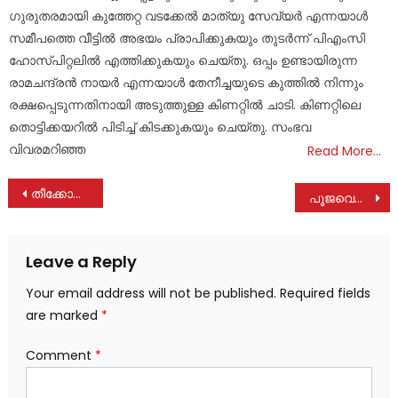
ഗുരുതരമായി കുത്തേറ്റ വടക്കേൽ മാത്യു സേവ്യർ എന്നയാൾ
സമീപത്തെ വീട്ടിൽ അഭയം പ്രാപിക്കുകയും തുടർന്ന് പിഎംസി
ഹോസ്പിറ്റലിൽ എത്തിക്കുകയും ചെയ്തു. ഒപ്പം ഉണ്ടായിരുന്ന
രാമചന്ദ്രൻ നായർ എന്നയാൾ തേനീച്ചയുടെ കുത്തിൽ നിന്നും
രക്ഷപ്പെടുന്നതിനായി അടുത്തുള്ള കിണറ്റിൽ ചാടി. കിണറ്റിലെ
തൊട്ടിക്കയറിൽ പിടിച്ച് കിടക്കുകയും ചെയ്തു. സംഭവ
വിവരമറിഞ്ഞ
Read More…
Post
തീക്കോയിൽ മരിയ സദനത്തിനായി ജനകീയ കൂട്ടായ്മ
പൂജവെയ്പ്; സംസ്ഥാനത്ത് നാളെ പൊതു അവധി, എല്ലാ വിദ്യാഭ്യാസ സ്ഥാപനങ്ങള്‍ക്കും സർക്കാർ ഓഫീസുകള്‍ക്കും ബാധകം
navigation
Leave a Reply
Your email address will not be published.
Required fields
are marked
*
Comment
*