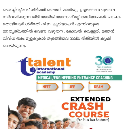
ഹെഡ്മിസ്ട്രസ് ശ്രീമതി ഷൈനി മാത്യു , ഉച്ചഭക്ഷണചുമതല
നിർവഹിക്കുന്ന ശ്രീ ജോർജ് ജോസഫ് മറ്റ് അധ്യാപകർ, പാചക
തൊഴിലാളി ശ്രീമതി ഷീബ കുര്യാച്ചൻ എന്നിവരുടെ
നേതൃത്വത്തിൽ വെണ്ട, വഴുതന , കോവൽ, വെള്ളരി, മത്തൻ
വിവിധ തരം മുളകുകൾ തുടങ്ങിയവ നല്ല രീതിയിൽ കൃഷി
ചെയ്യുന്നു.