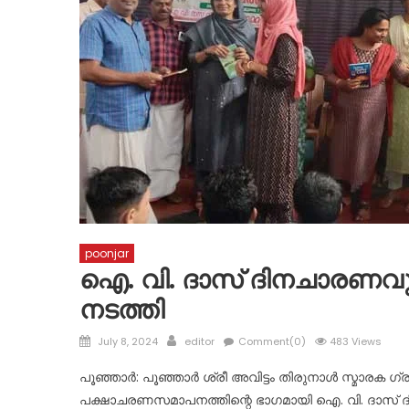
poonjar
ഐ. വി. ദാസ് ദിനചാരണവു
നടത്തി
Posted
Author
July 8, 2024
editor
Comment(0)
483 Views
on
പൂഞ്ഞാർ: പൂഞ്ഞാർ ശ്രീ അവിട്ടം തിരുനാൾ സ്മാരക ഗ്
പക്ഷാചരണസമാപനത്തിന്റെ ഭാഗമായി ഐ. വി. ദാസ് ദ