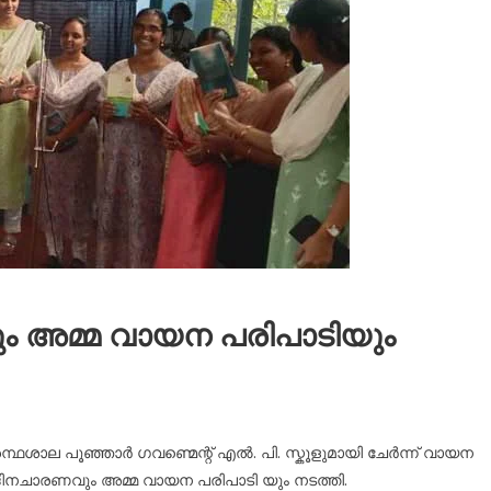
ം അമ്മ വായന പരിപാടിയും
രന്ഥശാല പൂഞ്ഞാർ ഗവണ്മെന്റ് എൽ. പി. സ്കൂളുമായി ചേർന്ന് വായന
ിനചാരണവും അമ്മ വായന പരിപാടി യും നടത്തി.