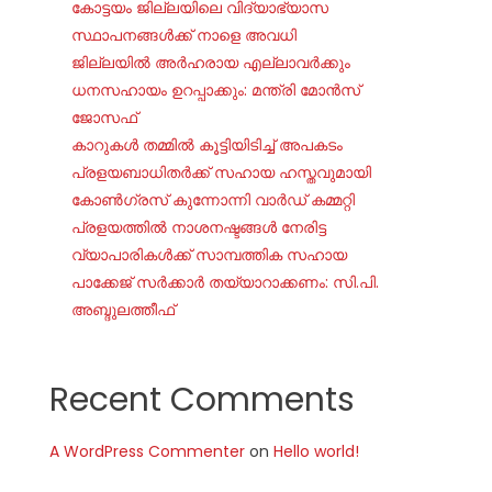
കോട്ടയം ജില്ലയിലെ വിദ്യാഭ്യാസ
സ്ഥാപനങ്ങൾക്ക് നാളെ അവധി
ജില്ലയില്‍ അര്‍ഹരായ എല്ലാവര്‍ക്കും
ധനസഹായം ഉറപ്പാക്കും: മന്ത്രി മോന്‍സ്
ജോസഫ്
കാറുകൾ തമ്മിൽ കൂട്ടിയിടിച്ച് അപകടം
പ്രളയബാധിതർക്ക് സഹായ ഹസ്തവുമായി
കോൺഗ്രസ് കുന്നോന്നി വാർഡ് കമ്മറ്റി
പ്രളയത്തിൽ നാശനഷ്ടങ്ങൾ നേരിട്ട
വ്യാപാരികൾക്ക് സാമ്പത്തിക സഹായ
പാക്കേജ് സർക്കാർ തയ്യാറാക്കണം: സി.പി.
അബ്ദുലത്തീഫ്
Recent Comments
A WordPress Commenter
on
Hello world!