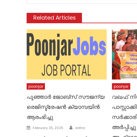
Related Articles
poonjar
poonjar
പൂഞ്ഞാർ ജോബ്സ് സൗജന്യ
വഖഫ് നി
രെജിസ്ട്രേഷൻ ക്യാമ്പയിൻ
പാസ്സാക്ക
ആരംഭിച്ചു
സർക്കാര
Author
അർപ്പിച്ച
Posted
February 25, 2025
editor
on