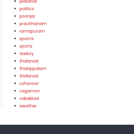
plasanal
politics
poonjar
pravithanam
ramapuram
sporrts
sports
teekoy
thalanad
thalappalam
thidanad
uzhavoor
vagamon
vakakkad
weather