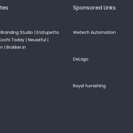
ites
Sponsored Links
Branding Studio
|
Eratupetta
Wetech Automation
Kochi Today
|
Neuseful
|
in
|
Brokker.in
DeLago
Royal furnishing