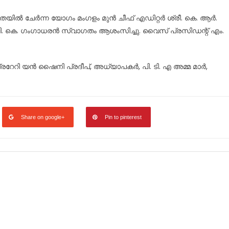
തയിൽ ചേർന്ന യോഗം മംഗളം മുൻ ചീഫ് എഡിറ്റർ ശ്രീ. കെ. ആർ.
വി. കെ. ഗംഗാധരൻ സ്വാഗതം ആശംസിച്ചു. വൈസ് പ്രസിഡന്റ് എം.
രറേറി യൻ ഷൈനി പ്രദീപ്, അധ്യാപകർ, പി. ടി. എ അമ്മ മാർ,
Share on google+
Pin to pinterest