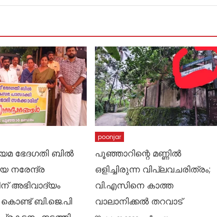
poonjar
യമ ഭേദഗതി ബിൽ
പൂഞ്ഞാറിന്റെ മണ്ണിൽ
ിയ നരേന്ദ്ര
ഒളിച്ചിരുന്ന വിപ്ലവചരിത്രം;
ിന് അഭിവാദ്യം
വി.എസിനെ കാത്ത
ു കൊണ്ട് ബി.ജെ.പി
വാലാനിക്കൽ തറവാട്
Author
Posted