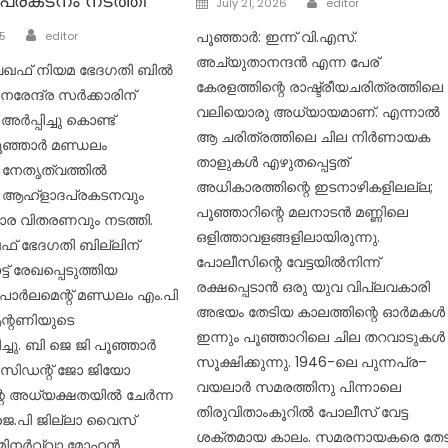
്രകടനം നടത്തി
July 21, 2026
editor
on
Author
പൂഞ്ഞാർ: ഇന്ന് വി.എസ്.
25
editor
അച്യുതാനന്ദൻ എന്ന പേര്
 വഖഫ് നിയമ ഭേദഗതി ബിൽ
കേരളത്തിന്റെ രാഷ്ട്രീയചരിത്രത്തിലെ
 നരേന്ദ്ര സർക്കാരിന്
വലിയൊരു അധ്യായമാണ്. എന്നാൽ
ർപ്പിച്ചു കൊണ്ട്
ആ ചരിത്രത്തിലെ ചില നിർണായക
ൂഞ്ഞാർ മണ്ഡലം
താളുകൾ എഴുതപ്പെട്ടത്
ടെ നേതൃത്വത്തിൽ
അധികാരത്തിന്റെ ഇടനാഴികളിലല്ല;
 ആഹ്ളാദപ്രകടനവും
പൂഞ്ഞാറിന്റെ മലനാടൻ മണ്ണിലെ
ര വിതരണവും നടത്തി.
ഒളിത്താവളങ്ങളിലായിരുന്നു.
ഖഫ് ഭേദഗതി ബില്ലിന്
പോലീസിന്റെ വേട്ടയിൽനിന്ന്
് രേഖപ്പെടുത്തിയ
രക്ഷപ്പെടാൻ ഒരു യുവ വിപ്ലവകാരി
 പാർലമെന്റ് മണ്ഡലം എം.പി
അഭയം തേടിയ കാലത്തിന്റെ ഓർമകൾ
ന്റണിയുടെ
ഇന്നും പൂഞ്ഞാറിലെ ചില തറവാടുകൾ
്ചു. ബി ജെ ജി പൂഞ്ഞാർ
സൂക്ഷിക്കുന്നു. 1946-ലെ പുന്നപ്ര–
രസിഡന്റ് ജോ ജിയോ
വയലാർ സമരത്തിനു പിന്നാലെ
 അധ്യക്ഷതയിൽ ചേർന്ന
തിരുവിതാംകൂറിൽ പോലീസ് വേട്ട
െ.പി ജില്ലാ വൈസ്
ശക്തമായ കാലം. സമരനായകരെ തേട
് മിനർവ്വാ മോഹൻ