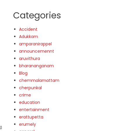
Categories
Accident
Adukkam
amparanirappel
announcemennt
aruvithura
bharananganam
Blog
chemmalamattam
cherpunkal
crime
education
entertainment
erattupetta
erumely
ി