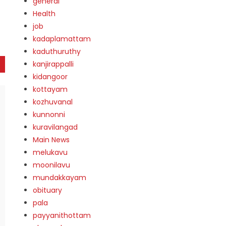
general
Health
job
kadaplamattam
kaduthuruthy
kanjirappalli
kidangoor
kottayam
kozhuvanal
kunnonni
kuravilangad
Main News
melukavu
moonilavu
mundakkayam
obituary
pala
payyanithottam