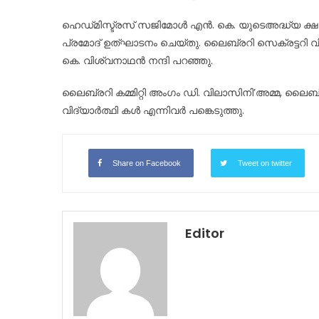
ഹെഡ്‌മിസ്ട്രസ് സജിമോൾ എൻ. കെ. യുടെഅദ്ധ്യ ക്ഷ
പ്രമോദ് ഉത്ഘാടനം ചെയ്തു. ലൈബ്രറി സെക്രട്ടറി 
കെ. വിശ്വനാഥൻ നന്ദി പറഞ്ഞു.
ലൈബ്രറി കമ്മിറ്റി അംഗം ഡി. വിലാസിനി’അമ്മ, ലൈബ്
വിദ്യാർത്ഥി കൾ എന്നിവർ പങ്കെടുത്തു.
Share on Facebook
Tweet on twitter
Editor