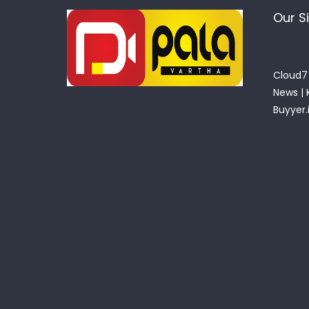
Our S
Cloud7 
News
|
Buyyer.