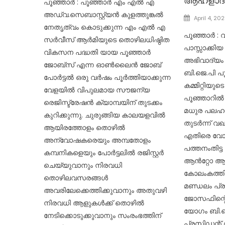
ആഹ്ളാദപ
പൂഞ്ഞാർ : പൂഞ്ഞാർ എം എൽ എ
അഡ്വ.സെബാസ്റ്റ്യൻ കുളത്തുങ്കൽ
Posted
April 4, 20
നേതൃത്വം കൊടുക്കുന്ന എം എൽ എ
on
പൂഞ്ഞാർ :
സർവീസ് ആർമിയുടെ തൊഴിലധിഷ്ഠിത
പാസ്സാക്കിയ
വികസന പദ്ധതി യായ പൂഞ്ഞാർ
അഭിവാദ്യം അ
ജോബ്സ് എന്ന ഓൺലൈൻ ജോബ്
ബി.ജെ.പി പ
പോർട്ടൽ ഒരു വർഷം പൂർത്തിയാക്കുന്ന
കമ്മിറ്റിയു
വേളയിൽ വിപുലമായ സൗജന്യ
പൂഞ്ഞാറിൽ
രെജിസ്ട്രേഷൻ ക്യാമ്പയിന് തുടക്കം
മധുര പലഹാ
കുറിക്കുന്നു. ചുരുങ്ങിയ കാലയളവിൽ
തുടർന്ന് വ
ആയിരത്തോളം തൊഴിൽ
എതിരെ വോട്ട
അന്വോഷകരെയും അമ്പതോളം
പത്തനംതിട്ട
കമ്പനികളെയും പോർട്ടലിൽ രജിസ്റ്റർ
ആൻറ്റോ ആ
ചെയ്യുവാനും നിരവധി
കോലംകത്തിച
തൊഴിലവസരങ്ങൾ
മണ്ഡലം പ്
അവരിലേക്കെത്തിക്കുവാനും അതുവഴി
ജോസഫിന്റെ
നിരവധി ആളുകൾക്ക് തൊഴിൽ
യോഗം ബി.ജ
നേടിക്കൊടുക്കുവാനും സംരംഭത്തിന്
പ്രസിഡന്റ