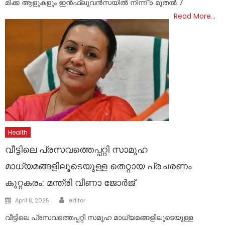
മിക്ക ആളുകളും ഇൻഫ്ലുവൻസയിൽ നിന്ന് 5 മുതൽ 7
Read More…
Health
വീട്ടിലെ പ്രസവത്തെപ്പറ്റി സാമൂഹ
മാധ്യമങ്ങളിലൂടെയുള്ള തെറ്റായ പ്രചരണം
കുറ്റകരം: മന്ത്രി വീണാ ജോര്‍ജ്
Author
Posted
April 8, 2025
editor
on
വീട്ടിലെ പ്രസവത്തെപ്പറ്റി സമൂഹ മാധ്യമങ്ങളിലൂടെയുള്ള