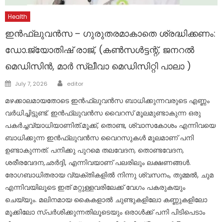
Health
ഇൻഫ്ലുവൻസ – ​ഗുരുതരമാകാതെ ശ്ര​ദ്ധിക്കണം:
ഡോ.ജ്യോതിഷ് രാജ്, (കൺസൾട്ടന്റ്, ജനറൽ
മെഡിസിൻ, മാർ സ്ലീവാ മെഡിസിറ്റി പാലാ )
Author
Posted
July 7, 2026
editor
on
മഴക്കാലമായതോടെ ഇൻഫ്ലുവൻസ ബാധിക്കുന്നവരുടെ എണ്ണം
വർധിച്ചിട്ടുണ്ട്. ഇൻഫ്ലുവൻസ വൈറസ് മൂലമുണ്ടാകുന്ന ഒരു
പകർച്ചവ്യാധിയാണിത്.മൂക്ക്, തൊണ്ട, ശ്വാസകോശം എന്നിവയെ
ബാധിക്കുന്ന ഇൻഫ്ലുവൻസ വൈറസുകൾ മൂലമാണ് പനി
ഉണ്ടാകുന്നത്. പനിക്കു പുറമെ തലവേദന, തൊണ്ടവേദന,
ശരീരവേദന,ഛർദ്ദി, എന്നിവയാണ് പലരിലും ലക്ഷണങ്ങൾ.
രോഗബാധിതരായ വ്യക്തികളിൽ നിന്നു ശ്വസനം, തുമ്മൽ, ചുമ
എന്നിവയിലൂടെ ഇത് മറ്റുള്ളവരിലേക്ക് വേ​ഗം പകരുകയും
ചെയ്യും. മലിനമായ കൈകളാൽ ചുണ്ടുകളിലോ കണ്ണുകളിലോ
മൂക്കിലോ സ്പർശിക്കുന്നതിലൂടെയും ഒരാൾക്ക് പനി പിടിപെടാം