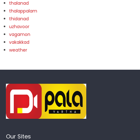
thalanad
thalappalam
thidanad
uzhavoor
vagamon
vakakkad
weather
Our Sites