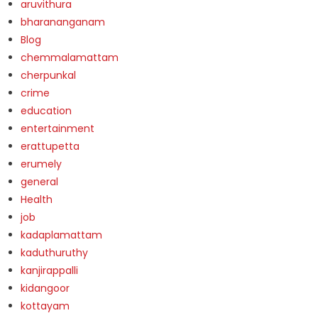
aruvithura
bharananganam
Blog
chemmalamattam
cherpunkal
crime
education
entertainment
erattupetta
erumely
general
Health
job
kadaplamattam
kaduthuruthy
kanjirappalli
kidangoor
kottayam