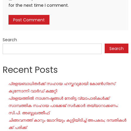
for the next time I comment.
Search
Search
Recent Posts
പ്രളയബാധിതർക്ക് സഹായ ഹസ്തവുമായി കോൺഗ്രസ്
കുന്നോന്നി വാർഡ് കമ്മറ്റി
പ്രളയത്തിൽ നാശനഷ്ടങ്ങൾ നേരിട്ട വ്യാപാരികൾക്ക്
സാമ്പത്തിക സഹായ പാക്കേജ് സർക്കാർ തയ്യാറാക്കണം:
സി.പി. അബ്ദുലത്തീഫ്
ചി​ങ്ങ​വ​ന​ത്ത് കാ​റും ലോ​റി​യും കൂ​ട്ടി​യി​ടി​ച്ച് അ​പ​ക​ടം; ദ​മ്പ​തി​ക​ൾ​
ക്ക് പ​രി​ക്ക്