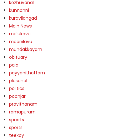
kozhuvanal
kunnonni
kuravilangad
Main News
melukavu
moonilavu
mundakkayam
obituary
pala
payyanithottam
plasanal
politics
poonjar
pravithanam
ramapuram
sporrts
sports
teekoy