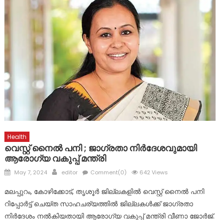
ഹിരോഷിമ ദിനത്തിൽ പ്രത്യേകം തയ്യാറാക്കിയ സ്മൃതി
മണ്ഡപത്തിൽ പുഷ്പാർച്ചന നടത്തി കൊഴുവനാൽ SJNHSS
ലെ കുട്ടികൾ
ദുരന്ത ബാധിതർക്ക് ഭക്ഷ്യ കിറ്റുകൾ വിതരണം ചെയ്തു
പ്രളയബാധിതർക്ക് സഹായ ഹസ്തവുമായി കോൺഗ്രസ്
കുന്നോന്നി വാർഡ് കമ്മറ്റി
Health
വെസ്റ്റ് നൈല്‍ പനി ; ജാഗ്രതാ നിർദേശവുമായി
ആരോഗ്യ വകുപ്പ് മന്ത്രി
Posted
Author
May 7, 2024
editor
Comment(0)
642 Views
on
മലപ്പുറം, കോഴിക്കോട്, തൃശൂര്‍ ജില്ലകളില്‍ വെസ്റ്റ് നൈല്‍ പനി
റിപ്പോര്‍ട്ട് ചെയ്ത സാഹചര്യത്തില്‍ ജില്ലകള്‍ക്ക് ജാഗ്രതാ
നിര്‍ദേശം നല്‍കിയതായി ആരോഗ്യ വകുപ്പ് മന്ത്രി വീണാ ജോര്‍ജ്.