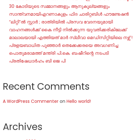
30 കോടിയുടെ സമ്മാനങ്ങളും ആനുകൂല്യങ്ങളും
സാന്ത്വനമായിഎറണാകുളം ഫിദ ചാരിറ്റബിൾ ഫൗണ്ടേഷൻ
“ലിറ്റി”ൽ സ്റ്റാർ ; രാത്രിയിൽ പ്രസവ വേദനയുമായി
വാഹനങ്ങൾക്ക് കൈ നീട്ടി നിൽക്കുന്ന യുവതിക്കരികിലേക്ക്
മാലാഖയായി എത്തിയത് മാർ സ്ലീവാ മെഡിസിറ്റിയിലെ നഴ്സ് !
പ്രളയബാധിത പൂഞ്ഞാർ തെക്കേക്കരയെ അവഗണിച്ച
പൊതുമരാമത്ത് മന്ത്രി പി.കെ. ബഷീറിന്റെ നടപടി
പ്രതിഷേധാർഹം ബി ജെ പി
Recent Comments
A WordPress Commenter
on
Hello world!
Archives