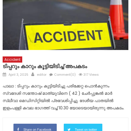
മാലാഖയായി എത്തിയത് മാർ സ്ലീവാ മെഡിസിറ്റിയിലെ നഴ്സ് !
പ്രളയബാധിത പൂഞ്ഞാർ തെക്കേക്കരയെ അവഗണിച്ച
പൊതുമരാമത്ത് മന്ത്രി പി.കെ. ബഷീറിന്റെ നടപടി
പ്രതിഷേധാർഹം ബി ജെ പി
ഈരാറ്റുപേട്ട-വാഗമൺ റോഡിലെ രാത്രികാല യാത്രയ്ക്കും
വിനോദസഞ്ചാരകേന്ദ്രങ്ങലേയ്ക്കുള്ള പ്രവേശനത്തിനും
വിലക്ക്
Accident
ടിപ്പറും കാറും കൂട്ടിയിടിച്ച് അപകടം
Posted
Author
April 3, 2025
editor
Comment(0)
317 Views
on
പാലാ : ടിപ്പറും കാറും കൂട്ടിയിടിച്ചു പരിക്കേറ്റ പൊൻകുന്നം
സ്വദേശി സന്തോഷ് മാത്യുവിനെ ( 42 ) ചേർപ്പുങ്കൽ മാർ
സ്ലീവാ മെഡിസിറ്റിയിൽ പ്രവേശിപ്പിച്ചു. ദേശീയ പാതയിൽ
ഇളംപള്ളി കവല ഭാഗത്ത് വച്ച് 10.30 യോടെയായിരുന്നു അപകടം.
Share on Facebook
Tweet on twitter