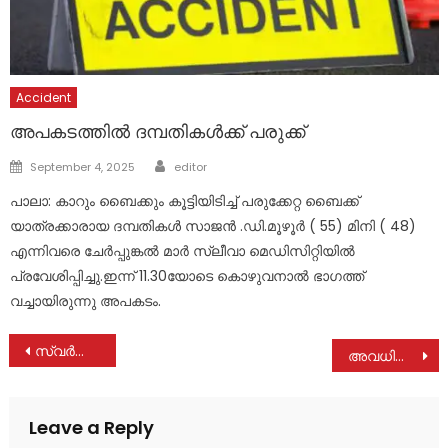
Accident
അപകടത്തിൽ ദമ്പതികൾക്ക് പരുക്ക്
Author
Posted
September 4, 2025
editor
on
പാലാ: കാറും ബൈക്കും കൂട്ടിയിടിച്ച് പരുക്കേറ്റ ബൈക്ക്
യാത്രക്കാരായ ദമ്പതികൾ സാജൻ .ഡി.മൂഴൂർ ( 55) മിനി ( 48)
എന്നിവരെ ചേർപ്പുങ്കൽ മാർ സ്ലീവാ മെഡിസിറ്റിയിൽ
പ്രവേശിപ്പിച്ചു.ഇന്ന് 11.30യോടെ കൊഴുവനാൽ ഭാ​ഗത്ത്
വച്ചായിരുന്നു അപകടം.
Post
സ്വർണവില വീണ്ടും റെക്കോഡ് കുതിപ്പിൽ
അവധിക്കാല ക്ലാസുകൾക്ക് വിലക്ക്, ട്യൂഷൻ നിശ്ചിത സമയത്ത് മാത്രം; കർശനമായി നടപ്പാക്കണമെന്ന് ബാലാവകാശ കമ്മിഷൻ
navigation
Leave a Reply