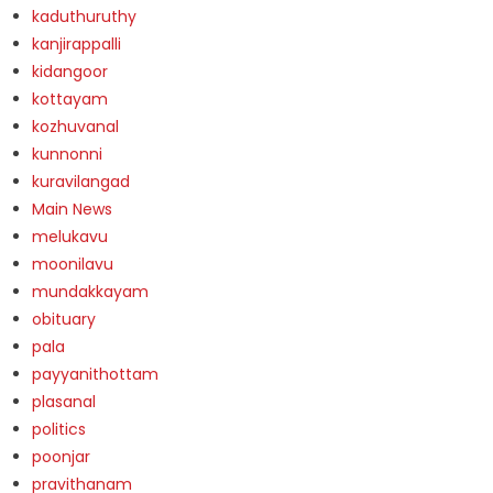
kaduthuruthy
kanjirappalli
kidangoor
kottayam
kozhuvanal
kunnonni
kuravilangad
Main News
melukavu
moonilavu
mundakkayam
obituary
pala
payyanithottam
plasanal
politics
poonjar
pravithanam