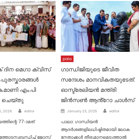
pala
ക് ദിന മെഗാ ക്വിസ്
ഗാന്ധിജിയുടെ ജീവിത
 പുരസ്കാരങ്ങൾ
സന്ദേശം മാനവികതയുടേത്:
.മാണി എം.പി
ഓസ്ട്രേലിയൻ മന്ത്രി
 ചെയ്തു
ജിൻസൺ ആൻ്റോ ചാൾസ്
Author
Author
Posted
5, 2026
editor
January 23, 2025
editor
on
യത്തിന്റെ 77-ാമത്
പാലാ: ഗാന്ധിയൻ
ആദർശങ്ങളിലധിഷ്ഠിതമായി ലോക
തോടനുബന്ധിച്ച് ജോസ്
നേതാക്കൾ തീരുമാനമെടുത്താൽ