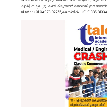
കളർ) നഷ്ടപ്പെട്ടു. കണ്ട് കിട്ടുന്നവർ ദയവായി ഈ നമ്പ
ലിന്റോ : +91 94973 92255,ജെസ്‌വിൻ : +91 91885 81934