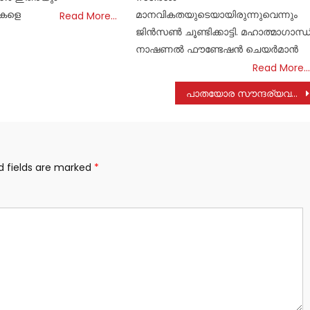
ികളെ
മാനവികതയുടെയായിരുന്നുവെന്നും
Read More…
ജിൻസൺ ചൂണ്ടിക്കാട്ടി. മഹാത്മാഗാന്ധ
നാഷണൽ ഫൗണ്ടേഷൻ ചെയർമാൻ
Read More…
പാതയോര സൗന്ദര്യവൽക്കരണം: പിന്തുണയുമായി കൂടുതൽ സ്‌കൂളുകൾ
d fields are marked
*