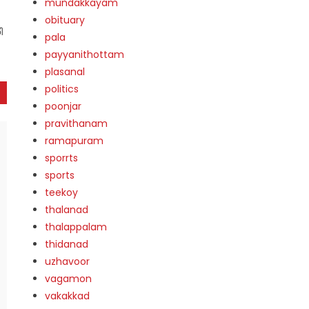
mundakkayam
obituary
ി
pala
payyanithottam
plasanal
politics
poonjar
pravithanam
ramapuram
sporrts
sports
teekoy
thalanad
thalappalam
thidanad
uzhavoor
vagamon
vakakkad