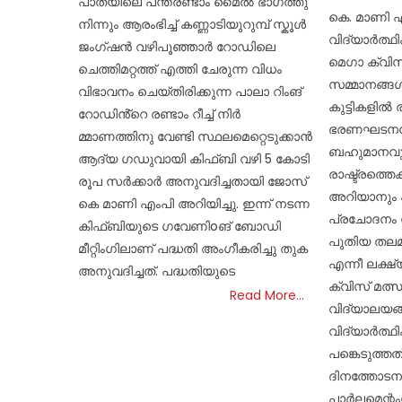
പാതയിലെ പന്ത്രണ്ടാം മൈൽ ഭാഗത്തു
കെ. മാണി എ
നിന്നും ആരംഭിച്ച് കണ്ണാടിയുറുമ്പ് സ്കൂൾ
വിദ്യാർത്ഥി
ജംഗ്ഷൻ വഴിപൂഞ്ഞാർ റോഡിലെ
മെഗാ ക്വിസ
ചെത്തിമറ്റത്ത് എത്തി ചേരുന്ന വിധം
സമ്മാനങ്ങൾ
വിഭാവനം ചെയ്തിരിക്കുന്ന പാലാ റിംങ്
കുട്ടികളിൽ 
റോഡിൻ്റെ രണ്ടാം റീച്ച് നിർ
ഭരണഘടനയോ
മ്മാണത്തിനു വേണ്ടി സ്ഥലമെറ്റെടുക്കാൻ
ബഹുമാനവും 
ആദ്യ ഗഡുവായി കിഫ്‌ബി വഴി 5 കോടി
രാഷ്ട്രത്തെക
രൂപ സർക്കാർ അനുവദിച്ചതായി ജോസ്
അറിയാനും പഠ
കെ മാണി എംപി അറിയിച്ചു. ഇന്ന് നടന്ന
പ്രചോദനം
കിഫ്‌ബിയുടെ ഗവേണിoങ് ബോഡി
പുതിയ തലമ
മീറ്റിംഗിലാണ് പദ്ധതി അംഗീകരിച്ചു തുക
എന്നീ ലക്
അനുവദിച്ചത്. പദ്ധതിയുടെ
ക്വിസ് മത്സര
Read More…
വിദ്യാലയങ്
വിദ്യാർത്ഥ
പങ്കെടുത്തത്
ദിനത്തോടനുബ
പാർലമെന്റ