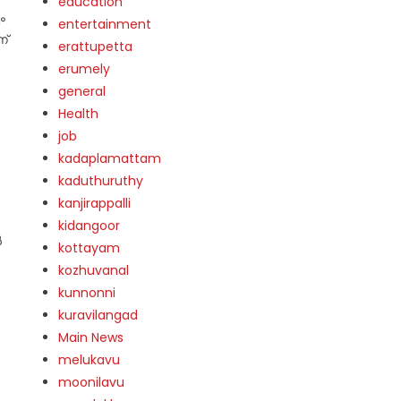
education
ം
entertainment
ന്
erattupetta
erumely
general
Health
job
kadaplamattam
kaduthuruthy
kanjirappalli
kidangoor
ൻ
kottayam
kozhuvanal
kunnonni
kuravilangad
Main News
melukavu
moonilavu