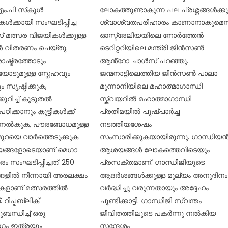
ം.പി സ്‌കൂൾ
ലോകത്തുണ്ടാകുന്ന പല പ്രശ്നങ്ങൾക്കു
കൾക്കായി സംഘടിപ്പിച്ച
ശ്വാശ്വതപരിഹാരം കാണാനാകുമെന്
് മത്സര വിജയികൾക്കുള്ള
ഓസ്ട്രേലിയയിലെ നോർത്തേൻ
 വിതരണം ചെയ്തു. ​
ടെറിറ്ററിയിലെ മന്ത്രി ജിൻസൺ
രാഷ്ട്രത്തോടും
ആൻ്റോ ചാൾസ് പറഞ്ഞു.
ടുമുള്ള സ്നേഹവും
ജന്മനാട്ടിലെത്തിയ ജിൻസൺ പാലാ
സൃഷ്ടിക്കുക,
മൂന്നാനിയിലെ മഹാത്മാഗാന്ധി
്കുറിച്ച് കൂടുതൽ
സ്ക്വയറിൽ മഹാത്മാഗാന്ധി
ിക്കാനും കുട്ടികൾക്ക്
പ്രതിമയിൽ പുഷ്പാർച്ച
 നൽകുക, പൗരബോധമുള്ള
നടത്തിയശേഷം
ുറയെ വാർത്തെടുക്കുക
സംസാരിക്കുകയായിരുന്നു. ഗാന്ധിയ
ഷ്യങ്ങളോടെയാണ് മെഗാ
ആശയങ്ങൾ ലോകത്തെവിടെയും
ം സംഘടിപ്പിച്ചത്. ​250
പ്രസക്തമാണ്. ഗാന്ധിജിയുടെ
ങളിൽ നിന്നായി അരലക്ഷം
ആദർശങ്ങൾക്കുള്ള മൂല്യം അനുദിനം
ികളാണ് മത്സരത്തിൽ
വർദ്ധിച്ചു വരുന്നതായും അദ്ദേഹം
. റിപ്പബ്ലിക്
ചൂണ്ടിക്കാട്ടി. ഗാന്ധിജി സ്വന്തം
ന്ധിച്ച് ഒരു
ജീവിതത്തിലൂടെ പകർന്നു നൽകിയ
ംഗം ഇത്രയും
സന്ദേശം