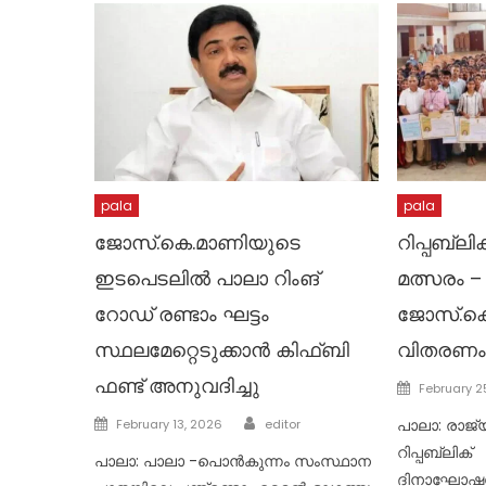
pala
pala
ജോസ്.കെ.മാണിയുടെ
റിപ്പബ്ലി
ഇടപെടലിൽ പാലാ റിംങ്
മത്സരം –
റോഡ് രണ്ടാം ഘട്ടം
ജോസ്.കെ
സ്ഥലമേറ്റെടുക്കാൻ കിഫ്ബി
വിതരണം
ഫണ്ട് അനുവദിച്ചു
Posted
February 2
on
Author
Posted
​പാലാ: രാജ്
February 13, 2026
editor
on
റിപ്പബ്ലിക്
പാലാ: പാലാ -പൊൻകുന്നം സംസ്ഥാന
ദിനാഘോഷത്