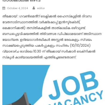
Author
Posted
October 4, 2024
editor
on
തീക്കോയ് : ഗവൺമെൻ്റ് ടെക്ന‌ിക്കൽ ഹൈസ്‌കൂളിൽ ദിവസ
വേതനാടിസ്ഥാനത്തിൽ വർക്ക്ഷോപ്പ് ഇൻസ്ട്രക്‌ടർ(
മെക്കാനിക്കൽ) തസ്‌തികകളിൽ താത്കാലിക ഒഴിവുണ്ട്.
ബന്ധപ്പെട്ടവിഷയത്തിൽ ത്രിവത്സര ഡിപ്ലോമയാണ് അടിസ്ഥാന
യോഗ്യത. ഉദ്യോഗാർത്ഥികൾ അസ്സൽ രേഖകളും സ്വയം
സാക്ഷ്യപ്പെടുത്തിയ പകർപ്പുകളും സഹിതം (10/10/2024)
വ്യാഴാഴ്‌ച രാവിലെ 10.30 ന് തീക്കോയ് സർക്കാർ ടെക്‌നിക്കൽ
സ്‌കൂൾ കാര്യാലയത്തിൽ എത്തിച്ചേരേണ്ടതാണ്.