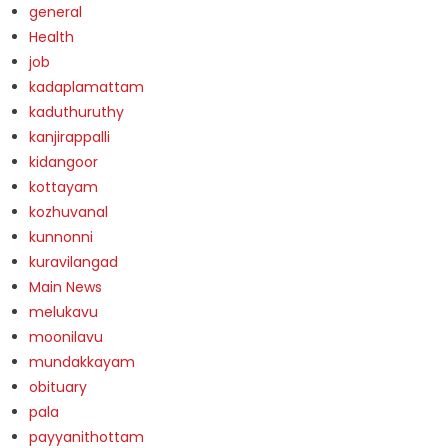
general
Health
job
kadaplamattam
kaduthuruthy
kanjirappalli
kidangoor
kottayam
kozhuvanal
kunnonni
kuravilangad
Main News
melukavu
moonilavu
mundakkayam
obituary
pala
payyanithottam