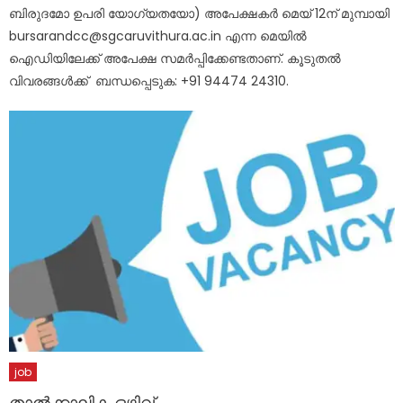
ബിരുദമോ ഉപരി യോഗ്യതയോ) അപേക്ഷകർ മെയ് 12ന് മുമ്പായി
bursarandcc@sgcaruvithura.ac.in എന്ന മെയിൽ
ഐഡിയിലേക്ക് അപേക്ഷ സമർപ്പിക്കേണ്ടതാണ്. കൂടുതൽ
വിവരങ്ങൾക്ക് ‪ ബന്ധപ്പെടുക: +91 94474 24310‬.
job
താൽക്കാലിക ഒഴിവ്