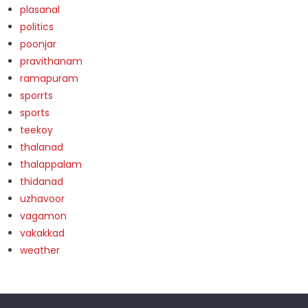
plasanal
politics
poonjar
pravithanam
ramapuram
sporrts
sports
teekoy
thalanad
thalappalam
thidanad
uzhavoor
vagamon
vakakkad
weather