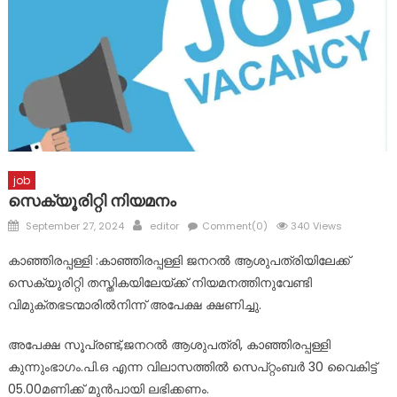
പൊതുമരാമത്ത് മന്ത്രി പി.കെ. ബഷീറിന്റെ നടപടി
പ്രതിഷേധാർഹം ബി ജെ പി
ചോങ്കര ജോര്‍ജ് ചാക്കോ (അപ്പച്ചന്‍) നിര്യാതനായി
ഓക്‌സിജനിലെ പ്രീ ഓണം സെയില്‍ ഇനി രണ്ട് ദിവസം കൂടി,
30 കോടിയുടെ സമ്മാനങ്ങളും ആനുകൂല്യങ്ങളും
job
സെക്യൂരിറ്റി നിയമനം
Posted
Author
September 27, 2024
editor
Comment(0)
340 Views
on
കാഞ്ഞിരപ്പള്ളി :കാഞ്ഞിരപ്പള്ളി ജനറൽ ആശുപത്രിയിലേക്ക്
സെക്യൂരിറ്റി തസ്തികയിലേയ്ക്ക് നിയമനത്തിനുവേണ്ടി
വിമുക്തഭടന്മാരിൽനിന്ന് അപേക്ഷ ക്ഷണിച്ചു.
അപേക്ഷ സൂപ്രണ്ട്,ജനറൽ ആശുപത്രി, കാഞ്ഞിരപ്പള്ളി
കുന്നുംഭാഗം.പി.ഒ എന്ന വിലാസത്തിൽ സെപ്റ്റംബർ 30 വൈകിട്ട്
05.00മണിക്ക് മുൻപായി ലഭിക്കണം.