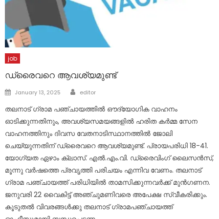
job
ഡ്രൈവറെ ആവശ്യമുണ്ട്
Author
Posted
January 13, 2025
editor
on
തലനാട് ഗ്രാമ പഞ്ചായത്തിൽ ഔദ്യോഗിക വാഹനം
ഓടിക്കുന്നതിനും, അവശ്യസമയങ്ങളിൽ ഹരിത കർമ്മ സേന
വാഹനത്തിനും ദിവസ വേതനാടിസ്ഥാനത്തിൽ ജോലി
ചെയ്യുന്നതിന് ഡ്രൈവറെ ആവശ്യമുണ്ട്. പ്രായപരിധി 18-41.
യോഗ്യത ഏഴാം ക്ലാസ്. എൽ.എം.വി. ഡ്രൈവിംഗ് ലൈസൻസ്,
മൂന്നു വർഷത്തെ പ്രവൃത്തി പരിചയം എന്നിവ വേണം. തലനാട്
ഗ്രാമ പഞ്ചായത്ത് പരിധിയിൽ താമസിക്കുന്നവർക്ക് മുൻഗണന.
ജനുവരി 22 വൈകിട്ട് അഞ്ചുമണിവരെ അപേക്ഷ സ്വീകരിക്കും.
കൂടുതൽ വിവരങ്ങൾക്കു തലനാട് ഗ്രാമപഞ്ചായത്ത്
ഓഫീസുമായി ബന്ധപ്പെടണം.