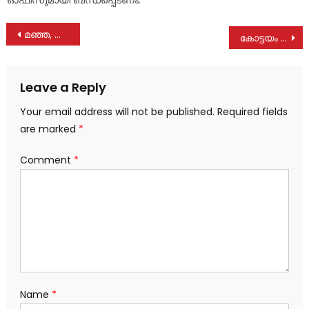
Post
മഞ്ഞ, പിങ്ക് കാർഡ് റേഷൻ കാർഡ് അംഗങ്ങളുടെ ഇകെവൈസി മസ്റ്ററിങ് ഒക്ടോബർ ഒന്നുവരെ; ഞായറാഴ്ചയും സൗകര്യം
കോട്ടയം ജില്ലാ പോലീസിന്റെയും മോട്ടോർ വാഹന വകുപ്പിന്റെയും നേതൃത്വത്തിൽ മെഗാ ഇ- ചെല്ലാൻ ത്രിദിന അദാലത്തിന് തുടക്കമായി
navigation
Leave a Reply
Your email address will not be published.
Required fields
are marked
*
Comment
*
Name
*