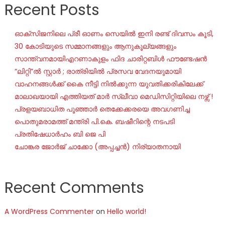
Recent Posts
ഓക്‌സിജനിലെ പ്രീ ഓണം സെയില്‍ ഇനി രണ്ട് ദിവസം കൂടി,
30 കോടിയുടെ സമ്മാനങ്ങളും ആനുകൂല്യങ്ങളും
സാന്ത്വനമായിഎറണാകുളം ഫിദ ചാരിറ്റബിൾ ഫൗണ്ടേഷൻ
“ലിറ്റി”ൽ സ്റ്റാർ ; രാത്രിയിൽ പ്രസവ വേദനയുമായി
വാഹനങ്ങൾക്ക് കൈ നീട്ടി നിൽക്കുന്ന യുവതിക്കരികിലേക്ക്
മാലാഖയായി എത്തിയത് മാർ സ്ലീവാ മെഡിസിറ്റിയിലെ നഴ്സ് !
പ്രളയബാധിത പൂഞ്ഞാർ തെക്കേക്കരയെ അവഗണിച്ച
പൊതുമരാമത്ത് മന്ത്രി പി.കെ. ബഷീറിന്റെ നടപടി
പ്രതിഷേധാർഹം ബി ജെ പി
ചോങ്കര ജോര്‍ജ് ചാക്കോ (അപ്പച്ചന്‍) നിര്യാതനായി
Recent Comments
A WordPress Commenter
on
Hello world!