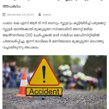
അപകടം
Author
Posted
December 24, 2024
editor
on
പാലാ: കെ എസ് ആർ ടി സി ബസും സ്കൂട്ടറും കൂട്ടിയിടിച്ച് പരുക്കേറ്റ
സ്കൂട്ടർ യാത്രക്കാരി മുക്കൂട്ടുതറ സ്വദേശിനി അനറ്റ് മരിയ
ആൻ്റണിയെ (23) ചേർപ്പുങ്കൽ മാർ സ്ലീവാ മെഡിസിറ്റിയിൽ
പ്രവേശിപ്പിച്ചു. ഇന്ന് രാവിലെ 8 മണിയോടെ മുക്കൂട്ടുതറ ഭാഗത്തു
വച്ചായിരുന്നു അപകടം.