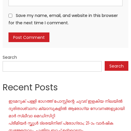
Save my name, email, and website in this browser
for the next time I comment.
Search
Search
Recent Posts
ഇടമറുക് പള്ളി ഭാഗത്ത്‌ പോസ്റ്റിന്റെ ചുവട് ഇളകിയ നിലയിൽ
ദുരിതാശ്വാസ ക്യാമ്പുകളിൽ ആരോഗ്യ സേവനങ്ങളുമായി
മാർ സ്ലീവാ മെഡിസിറ്റി
പ്രീമിയർ സ്ക്കൂൾ ട്രെയിനിങ് പ്രോഗ്രാം; 21-ാം വാർഷിക
സമ്മേളനവും, പുതിയ ബാച്ച് ഉദ്ഘാടനം