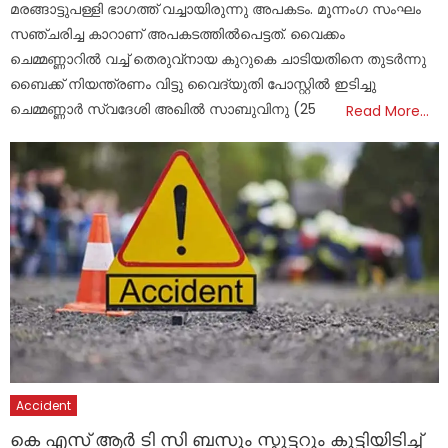
മരങ്ങാട്ടുപള്ളി ഭാ​ഗത്ത് വച്ചായിരുന്നു അപകടം. മൂന്നം​ഗ സംഘം
സഞ്ചരിച്ച കാറാണ് അപകടത്തിൽപെട്ടത്. വൈക്കം
ചെമ്മണ്ണാറിൽ വച്ച് തെരുവ്‌നായ കുറുകെ ചാടിയതിനെ തുടർന്നു
ബൈക്ക് നിയന്ത്രണം വിട്ടു വൈദ്യുതി പോസ്റ്റിൽ ഇടിച്ചു
ചെമ്മണ്ണാർ സ്വദേശി അഖിൽ സാബുവിനു (25
Read More…
Accident
കെ എസ് ആർ ടി സി ബസും സ്കൂട്ടറും കൂട്ടിയിടിച്ച്