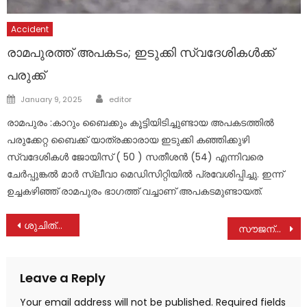
Accident
രാമപുരത്ത് അപകടം; ഇടുക്കി സ്വദേശികൾക്ക്
പരുക്ക്
Author
Posted
January 9, 2025
editor
on
രാമപുരം :കാറും ബൈക്കും കൂട്ടിയിടിച്ചുണ്ടായ അപകടത്തിൽ
പരുക്കേറ്റ ബൈക്ക് യാത്രക്കാരായ ഇടുക്കി കഞ്ഞിക്കുഴി
സ്വദേശികൾ ജോയിസ് ( 50 ) സതീശൻ (54) എന്നിവരെ
ചേർപ്പുങ്കൽ മാർ സ്ലീവാ മെഡിസിറ്റിയിൽ പ്രവേശിപ്പിച്ചു. ഇന്ന്
ഉച്ചകഴിഞ്ഞ് രാമപുരം ഭാഗത്ത് വച്ചാണ് അപകടമുണ്ടായത്.
Post
ശുചിത്വത്തിന് ഈരാറ്റുപേട്ടയിൽ 1600 വിദ്യാർത്ഥികൾ ജനപ്രതിനിധികളോട് സംവദിക്കും
സൗജന്യ രക്ത​ഗ്രൂപ്പ് നിർണയ ക്യാമ്പുകൾക്ക് തുടക്കമായി
navigation
Leave a Reply
Your email address will not be published.
Required fields