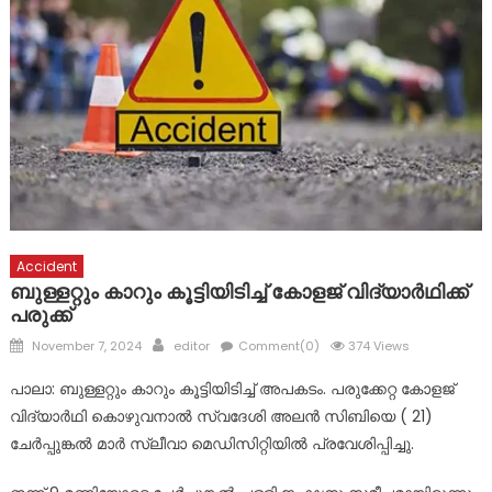
അരുവിത്തുറ പള്ളിയിൽ മുൻ വികാരിമാരുടെയും
കൈകാരന്മാരുടെയും സംഗമം
ഇടമറുക് പള്ളി ഭാഗത്ത്‌ പോസ്റ്റിന്റെ ചുവട് ഇളകിയ നിലയിൽ
Accident
ബുള്ളറ്റും കാറും കൂട്ടിയിടിച്ച് കോളജ് വി​ദ്യാർഥിക്ക്
പരുക്ക്
Posted
Author
November 7, 2024
editor
Comment(0)
374 Views
on
പാലാ: ബുള്ളറ്റും കാറും കൂട്ടിയിടിച്ച് അപകടം. പരുക്കേറ്റ കോളജ്
വിദ്യാർഥി കൊഴുവനാൽ സ്വദേശി അലൻ സിബിയെ ( 21)
ചേർപ്പുങ്കൽ മാർ സ്ലീവാ മെഡിസിറ്റിയിൽ പ്രവേശിപ്പിച്ചു.