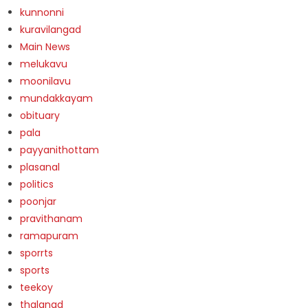
kunnonni
kuravilangad
Main News
melukavu
moonilavu
mundakkayam
obituary
pala
payyanithottam
plasanal
politics
poonjar
pravithanam
ramapuram
sporrts
sports
teekoy
thalanad