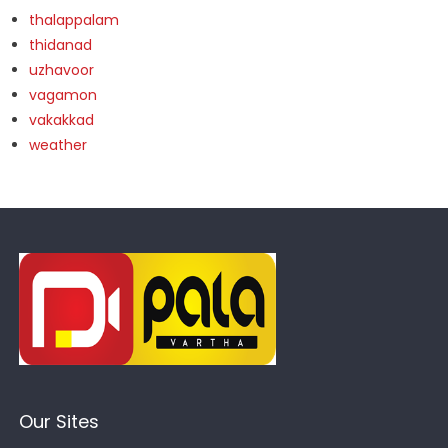
thalappalam
thidanad
uzhavoor
vagamon
vakakkad
weather
Our Sites