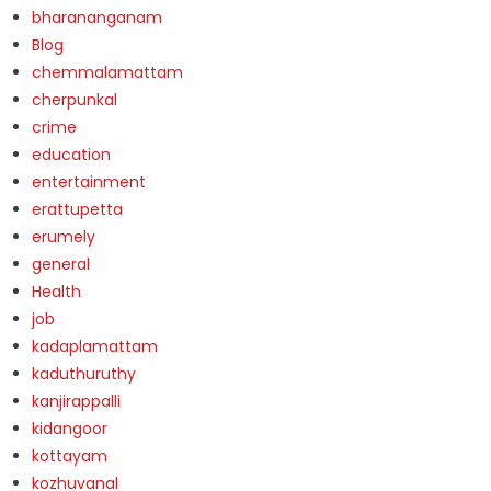
bharananganam
Blog
chemmalamattam
cherpunkal
crime
education
entertainment
erattupetta
erumely
general
Health
job
kadaplamattam
kaduthuruthy
kanjirappalli
kidangoor
kottayam
kozhuvanal