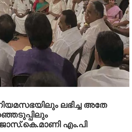
നിയമസഭയിലും ലഭിച്ച അതേ
ഞെടുപ്പിലും
ജോസ്.കെ.മാണി എം.പി