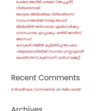
ചോങ്കര ജോര്‍ജ് ചാക്കോ (അപ്പച്ചന്‍)
നിര്യാതനായി
കോട്ടയം ജില്ലയിലെ വിദ്യാഭ്യാസ
സ്ഥാപനങ്ങൾക്ക് നാളെ അവധി
ജില്ലയില്‍ അര്‍ഹരായ എല്ലാവര്‍ക്കും
ധനസഹായം ഉറപ്പാക്കും: മന്ത്രി മോന്‍സ്
ജോസഫ്
കാറുകൾ തമ്മിൽ കൂട്ടിയിടിച്ച് അപകടം
പ്രളയബാധിതർക്ക് സഹായ ഹസ്തവുമായി
കോൺഗ്രസ് കുന്നോന്നി വാർഡ് കമ്മറ്റി
Recent Comments
A WordPress Commenter
on
Hello world!
Archives