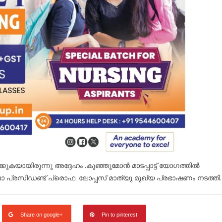
കുകയായിരുന്നു അദ്ദേഹം .കുഞ്ഞുമോൻ മാടപ്പാട്ട് യോഗത്തിൽ
ാ പ്രസിഡണ്ട് പ്രൊഫ. ലോപ്പസ് മാത്യു മുഖ്യ പ്രഭാഷണം നടത്തി.
Share on google+
Pin to pinterest