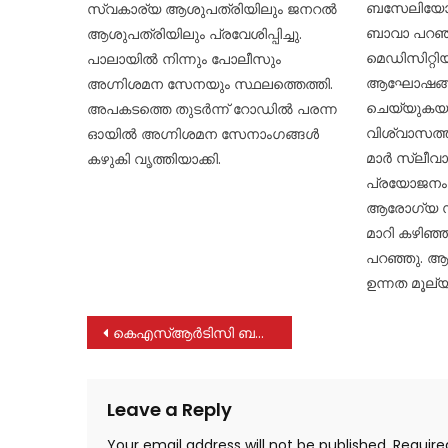
ബസേലിയോസ്
സ്വകാര്യ ആശുപത്രിയിലും ജനറല്‍
ബാവാ പറഞ്
ആശുപത്രിയിലും പ്രവേശിപ്പിച്ചു.
മെഡിസിറ്റ
പാലായില്‍ നിന്നും പോലീസും
ആഘോഷങ്ങ
അഗ്നിശമന സേനയും സ്ഥലത്തെത്തി.
ചെയ്യുകയായ
അപകടത്തെ തുടര്‍ന്ന് റോഡില്‍ പരന്ന
വിശ്വാസത്ത
ഓയില്‍ അഗ്നിശമന സേനാംഗങ്ങള്‍
മാർ സ്ലീവാ
കഴുകി വൃത്തിയാക്കി.
പ്രയോജനം ല
ആരോഗ്യ സം
മാറി കഴിഞ്
പറഞ്ഞു. ആ
ഉന്നത മൂല്
Post
കെഎസ്ആർടിസി ബസും ബൈക്കും കൂട്ടിയിടിച്ച് ദമ്പതികൾ മരിച്ചു
navigation
Leave a Reply
Your email address will not be published.
Require