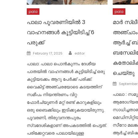
pala
pala
പാലാ പൂവരണിയില്‍ 3
മാർ സ്ലീ
വാഹനങ്ങള്‍ കൂട്ടിയിടിച്ച് 6
അഞ്ചാം
പരുക്ക്
ആർച്ച് ബ
Author
ബസേലിയ
Posted
February 17, 2025
editor
on
കതോലിക്
പാലാ: പാലാ പൊന്‍കുന്നം ദേശീയ
പാതയില്‍ വാഹനങ്ങള്‍ കൂട്ടിയിടിച്ച് ഒരു
ചെയ്തു
കുട്ടിയടക്കം ആറു പേര്‍ക്ക് പരിക്ക്.
Posted
September 
വൈകിട്ട് അഞ്ചരയോടെ കടയത്തിന്
on
പാലാ : സമ
സമീപം നിയന്ത്രണം വിറ്റ
ആരോഗ്യരം
ഫോര്‍ച്യൂണര്‍ മറ്റ് രണ്ട് കാറുകളിലും
സാധിച്ചതാണ
ഒരു ബൈക്കിലും ഇടിക്കുകയായിരുന്നു.
മെഡിസിറ്റി
പൂവരണി, തിരുവനന്തപുരം
സീറോ മലങ്
സ്വദേശികളാണ് അപകടത്തില്‍ പെട്ടത്.
ആർച്ച് ബിഷ
പരിക്കേറ്റവരെ പാലായിലുള്ള