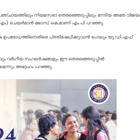
s
പഞ്ചായത്തിലും നിയമസഭാ തെരഞ്ഞെടുപ്പിലും നേടിയ അതേ വിജയ
എം) ചെയർമാൻ ജോസ്, കെ.മാണി എം.പി പറഞ്ഞു.
്തിക ഉപരോധത്തിനെതിരെ പ്രതിഷേധിക്കുവാൻ പോലും യു.ഡി.എഫ്
വും വർഗീയ സംഘർഷങ്ങളും ഈ തെരഞ്ഞെടുപ്പിൽ
െന്നും അദ്ദേഹം പറഞ്ഞു.