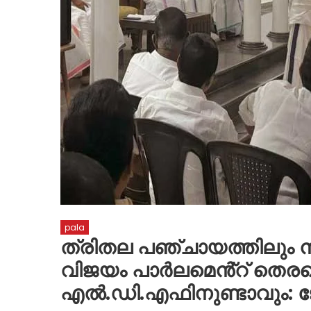
pala
ത്രിതല പഞ്ചായത്തിലും 
വിജയം പാർലമെൻ്റ് തെരഞ്
എൽ.ഡി.എഫിനുണ്ടാവും: 