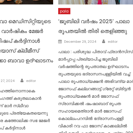
pala
വാ മെഡിസിറ്റിയുടെ
‘ജൂബിലി വർഷം 2025’ പാലാ
 വാർഷികം മേജർ
രൂപതയിൽ തിരി തെളിഞ്ഞു
ിഷപ് കർദ്ദിനാൾ
Author
Posted
December 29, 2024
editor
on
ോസ് ക്ലീമീസ്
പാലാ : പരിശുദ്ധ പിതാവ് ഫ്രാൻസിസ്
മാർപ്പാപ്പ പ്രഖ്യാപിച്ച ജൂബിലി
കാ ബാവാ ഉദ്ഘാടനം
വർഷത്തിന്റെ രൂപതാതല ഉദ്‌ഘാടനം
രൂപതയുടെ ഭദ്രാസനപള്ളിയിൽ വച്ച്
Author
27, 2024
editor
പാലാ രൂപതാധ്യക്ഷൻ അഭിവന്ദ്യ മാ
ജോസഫ് കല്ലറങ്ങാട്ട് ഗ്രേറ്റ് ബ്രിട്ടൻ
ൂഹത്തിനൊന്നാകെ
രൂപതാധ്യക്ഷൻ മാർ ജോസഫ്
ഗത്ത് കരുതലാകാൻ
സ്രാമ്പിക്കൽ ഷംഷാബാദ് രൂപത
് മാർ സ്ലീവാ
സഹായമെത്രാൻ മാർ ജോസഫ്
യുടെ പ്രത്യേകതയെന്നു
കൊല്ലംപറമ്പിൽ ഭദ്രാസനപള്ളി
കര കത്തോലിക്ക സഭ മേജർ
വികാരി റവ ഫാ ജോസ് കാക്കല്ലിൽ
പ് കർദ്ദിനാൾ