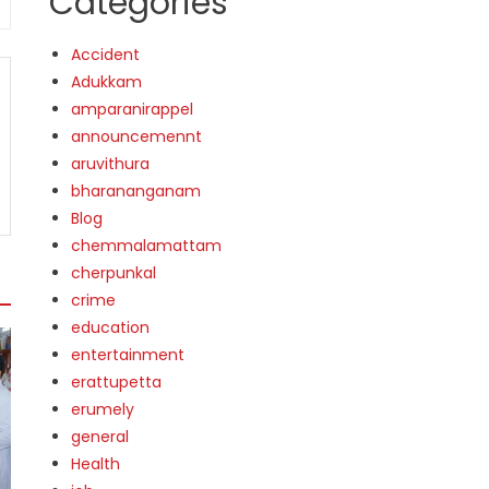
Categories
Accident
Adukkam
amparanirappel
announcemennt
aruvithura
bharananganam
Blog
chemmalamattam
cherpunkal
crime
education
entertainment
erattupetta
erumely
general
Health