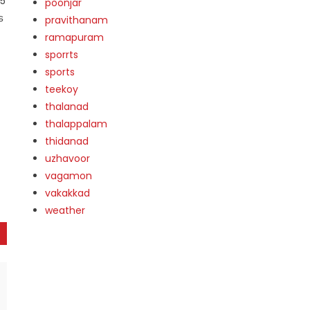
25
poonjar
െ
pravithanam
ramapuram
sporrts
sports
teekoy
thalanad
thalappalam
thidanad
uzhavoor
vagamon
vakakkad
weather