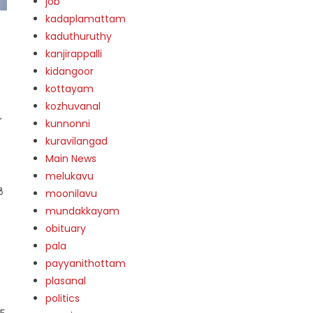
job
kadaplamattam
kaduthuruthy
kanjirappalli
kidangoor
kottayam
kozhuvanal
kunnonni
kuravilangad
Main News
melukavu
ർ
moonilavu
mundakkayam
obituary
pala
payyanithottam
plasanal
politics