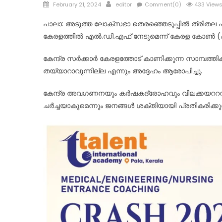
Posted
Author
February 21, 2024
editor
Comment(0)
433 View
on
പാലാ: അടുത്ത ലോക്സഭാ തെരഞ്ഞെടുപ്പിൽ ത്രിതല 
കേരളത്തിൽ എൽ.ഡി.എഫ് നേടുമെന്ന് കേരള കോൺ (
കേന്ദ്ര സർക്കാർ കേരളത്തോട് കാണിക്കുന്ന സാമ്പത
തയ്യാറാവുന്നില്ല എന്നും അദ്ദേഹം ആരോപിച്ചു.
കേന്ദ്ര അവഗണനയും കർഷകദ്രോഹവും വിലക്കയററ
ചർച്ചയാകുമെന്നും ജനങ്ങൾ ശക്തിയായി പ്രതികരിക്കുമ