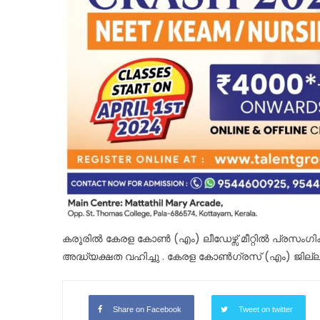
കരൂരിൽ കേരള കോൺ (എം) ലീഡേഴ്സ് മീറ്റിൽ പ്രസംഗിക്
അദ്ധ്യക്ഷത വഹിച്ചു . കേരള കോൺഗ്രസ് (എം) ജില്ല
Share on Facebook
Tweet on twitter