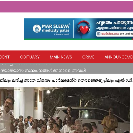
യ ഹസ്തവുമായി കോൺഗ്രസ് കുന്നോന്നി വാർഡ് കമ്മറ്റി
DENT
OBITUARY
MAIN NEWS
CRIME
ANNOUNCEME
 (അപ്പച്ചന്‍) നിര്യാതനായി
വിദ്യാഭ്യാസ സ്ഥാപനങ്ങൾക്ക് നാളെ അവധി
എല്ലാവര്‍ക്കും ധനസഹായം ഉറപ്പാക്കും: മന്ത്രി മോന്‍സ് ജോസഫ്
ലും ലഭിച്ച അതേ വിജയം പാർലമെൻ്റ് തെരഞ്ഞെടുപ്പിലും എൽ.ഡി
ിടിച്ച് അപകടം
യ ഹസ്തവുമായി കോൺഗ്രസ് കുന്നോന്നി വാർഡ് കമ്മറ്റി
 (അപ്പച്ചന്‍) നിര്യാതനായി