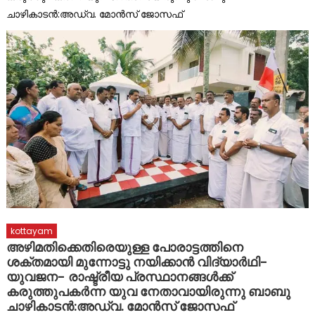
കാറുകൾ തമ്മിൽ കൂട്ടിയിടിച്ച് അപകടം
ചാഴികാടൻ:അഡ്വ. മോൻസ് ജോസഫ്
പ്രളയബാധിത പൂഞ്ഞാർ തെക്കേക്കരയെ അവഗണിച്ച
പൊതുമരാമത്ത് മന്ത്രി പി.കെ. ബഷീറിന്റെ നടപടി
പ്രതിഷേധാർഹം ബി ജെ പി
kottayam
അഴിമതിക്കെതിരെയുള്ള പോരാട്ടത്തിനെ
ശക്തമായി മുന്നോട്ടു നയിക്കാൻ വിദ്യാർഥി-
യുവജന- രാഷ്ട്രീയ പ്രസ്ഥാനങ്ങൾക്ക്
കരുത്തുപകർന്ന യുവ നേതാവായിരുന്നു ബാബു
ചാഴികാടൻ:അഡ്വ. മോൻസ് ജോസഫ്