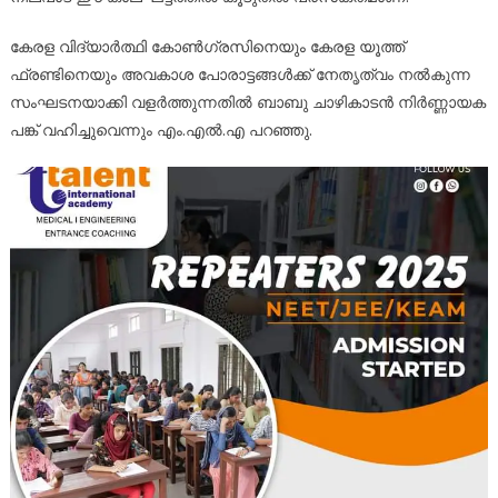
കേരള വിദ്യാർത്ഥി കോൺഗ്രസിനെയും കേരള യൂത്ത്
ഫ്രണ്ടിനെയും അവകാശ പോരാട്ടങ്ങൾക്ക് നേതൃത്വം നൽകുന്ന
സംഘടനയാക്കി വളർത്തുന്നതിൽ ബാബു ചാഴികാടൻ നിർണ്ണായക
പങ്ക് വഹിച്ചുവെന്നും എം.എൽ.എ പറഞ്ഞു.