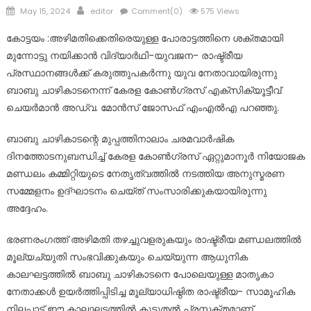
Posted
Author
May 15, 2024
editor
Comment(0)
575 Views
on
കോട്ടയം :അഴിമതിക്കെതിരെയുള്ള പോരാട്ടത്തിനെ ശക്തമായി
മുന്നോട്ടു നയിക്കാൻ വിദ്യാർഥി-യുവജന- രാഷ്ട്രീയ
പ്രസ്ഥാനങ്ങൾക്ക് കരുത്തുപകർന്നു യുവ നേതാവായിരുന്നു
ബാബു ചാഴികാടനെന്ന് കേരള കോൺഗ്രസ് എക്സിക്യൂട്ടീവ്
ചെയർമാൻ അഡ്വ. മോൻസ് ജോസഫ് എംഎൽഎ പറഞ്ഞു.
ബാബു ചാഴികാടന്റെ മുപ്പത്തിനാലാം ചരമവാർഷിക
ദിനത്തോടനുബന്ധിച്ച് കേരള കോൺഗ്രസ് ഏറ്റുമാനൂർ നിയോജക
മണ്ഡലം കമ്മിറ്റിയുടെ നേതൃത്വത്തിൽ നടത്തിയ അനുസ്മരണ
സമ്മേളനം ഉദ്ഘാടനം ചെയ്ത് സംസാരിക്കുകയായിരുന്നു
അദ്ദേഹം.
ഭരണരംഗത്ത് അഴിമതി തഴച്ചുവളരുകയും രാഷ്ട്രീയ മണ്ഡലത്തിൽ
മൂല്യച്യുതി സംഭവിക്കുകയും ചെയ്യുന്ന ആധുനിക
കാലഘട്ടത്തിൽ ബാബു ചാഴികാടനെ പോലെയുള്ള മാതൃകാ
നേതാക്കൾ ഉയർത്തിപ്പിടിച്ച മൂല്യാധിഷ്ഠിത രാഷ്ട്രീയ- സാമൂഹിക
നിലപാട് ഈ കാലഘട്ടത്തിൽ കൂടുതൽ പ്രസക്തമാണ്.