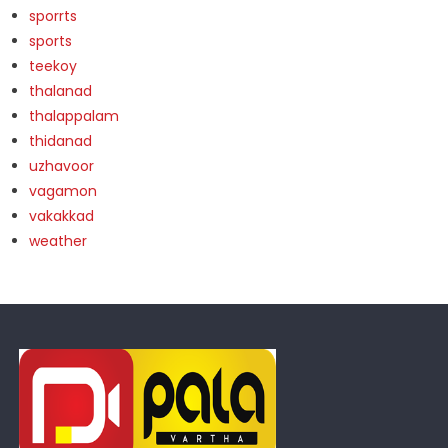
sporrts
sports
teekoy
thalanad
thalappalam
thidanad
uzhavoor
vagamon
vakakkad
weather