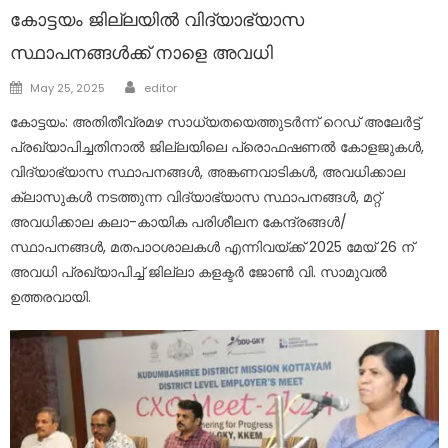
കോട്ടയം ജില്ലയിൽ വിദ്യാഭ്യാസ
സ്ഥാപനങ്ങൾക്ക് നാളെ അവധി
Author
Posted
May 25, 2025
editor
on
കോട്ടയം: അതിതീവ്രമഴ സാധ്യതയെത്തുടർന്ന് റെഡ് അലേർട്ട്
പ്രഖ്യാപിച്ചതിനാൽ ജില്ലയിലെ പ്രൊഫഷണൽ കോളജുകൾ,
വിദ്യാഭ്യാസ സ്ഥാപനങ്ങൾ, അങ്കണവാടികൾ, അവധിക്കാല
ക്ലാസുകൾ നടത്തുന്ന വിദ്യാഭ്യാസ സ്ഥാപനങ്ങൾ, മറ്റ്
അവധിക്കാല കലാ-കായിക പരിശീലന കേന്ദ്രങ്ങൾ/
സ്ഥാപനങ്ങൾ, മതപാഠശാലകൾ എന്നിവയ്ക്ക് 2025 മേയ് 26 ന്
അവധി പ്രഖ്യാപിച്ച് ജില്ലാ കളക്ടർ ജോൺ വി. സാമുവൽ
ഉത്തരവായി.