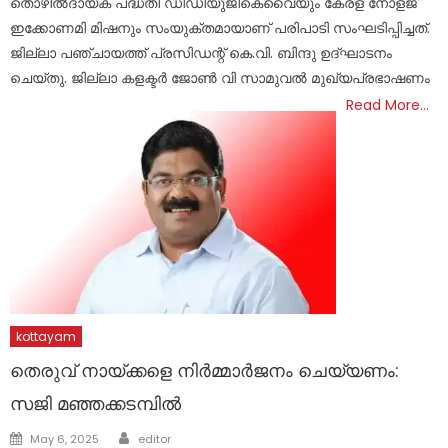
തൊഴിൽദായക പദ്ധതി ഡിഡിയുജികെവൈയും കേരള നോളജ്
ഇക്കോണമി മിഷനും സംയുക്തമായാണ് പരിപാടി സംഘടിപ്പിച്ചത്.
ജില്ലാ പഞ്ചായത്ത് പ്രസിഡന്റ് കെ.വി. ബിന്ദു ഉദ്ഘാടനം
ചെയ്തു. ജില്ലാ കളക്ടർ ജോൺ വി സാമുവൽ മുഖ്യപ്രഭാഷണം
Read More…
kottayam
തെരുവ് നായ്ക്കളെ നിർമ്മാർജനം ചെയ്യണം:
സജി മഞ്ഞക്കടമ്പിൽ
Author
Posted
May 6, 2025
editor