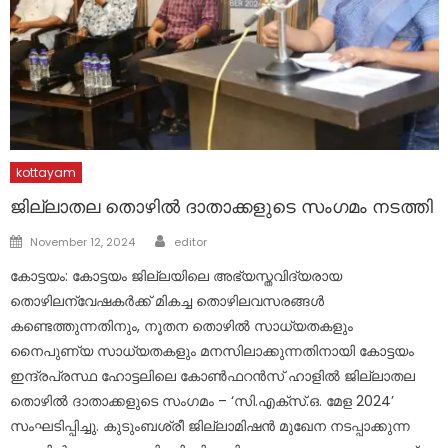
kottayam
ജില്ലാതല തൊഴിൽ ദാതാക്കളുടെ സംഗമം നടത്തി
Author
Posted
November 12, 2024
editor
on
കോട്ടയം: കോട്ടയം ജില്ലയിലെ അഭ്യസ്തവിദ്യരായ
തൊഴിലന്വേഷകർക്ക് മികച്ച തൊഴിലവസരങ്ങൾ
കണ്ടെത്തുന്നതിനും, നൂതന തൊഴിൽ സാധ്യതകളും
നൈപുണ്യ സാധ്യതകളും മനസിലാക്കുന്നതിനായി കോട്ടയം
ഇന്ദ്രപ്രസ്ഥ ഹോട്ടലിലെ കോൺഫറൻസ് ഹാളിൽ ജില്ലാതല
തൊഴിൽ ദാതാക്കളുടെ സംഗമം – ‘സി.എക്സ്.ഒ. മേള 2024’
സംഘടിപ്പിച്ചു. കുടുംബശ്രീ ജില്ലാമിഷൻ മുഖേന നടപ്പാക്കുന്ന