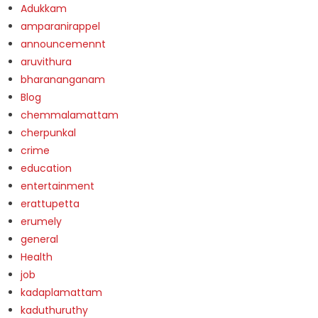
Adukkam
amparanirappel
announcemennt
aruvithura
bharananganam
Blog
chemmalamattam
cherpunkal
crime
education
entertainment
erattupetta
erumely
general
Health
job
kadaplamattam
kaduthuruthy