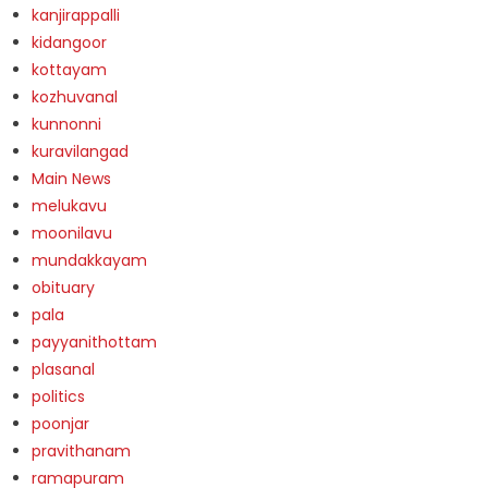
kanjirappalli
kidangoor
kottayam
kozhuvanal
kunnonni
kuravilangad
Main News
melukavu
moonilavu
mundakkayam
obituary
pala
payyanithottam
plasanal
politics
poonjar
pravithanam
ramapuram