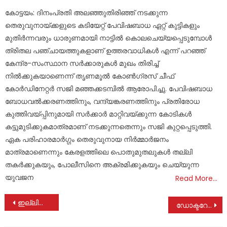
on
കോട്ടയം: ദിനംപ്രതി അലഞ്ഞുതിരിഞ്ഞ് നടക്കുന്ന
തെരുവുനായ്ക്കളുടെ കടിയേറ്റ് പേവിഷബാധ ഏറ്റ് കുട്ടികളും
മുതിർന്നവരും ധാരുണമായി നാട്ടിൽ കൊലചെയ്യപ്പെടുമ്പോൾ
ത്രിതല പഞ്ചായത്തുകളാണ് ഉത്തരവാധികൾ എന്ന് പറഞ്ഞ്
കേന്ദ്ര-സംസ്ഥാന സർക്കാരുകൾ മുഖം തിരിച്ച്
നിൽക്കുകയാണെന്ന് തൃണമൂൽ കോൺഗ്രസ് ചീഫ്
കോർഡിനേറ്റർ സജി മഞ്ഞക്കടമ്പിൽ ആരോപിച്ചു. പേവിഷബാധ
ബോധവൽക്കരണത്തിനും, വന്ദ്യങ്കരണത്തിനും പ്രതിരോധ
കുത്തിവയ്പ്പിനുമായി സർക്കാർ മാറ്റിവയ്ക്കുന്ന കോടികൾ
കട്ടുമുടിക്കുകമാത്രമാണ് നടക്കുന്നതെന്നും സജി കുറ്റപ്പെടുത്തി.
ഏക പരിഹാരമാർഗ്ഗം തെരുവുനായ നിർമ്മാർജനം
മാത്രമാണെന്നും കേരളത്തിലെ പൊതുമുതലുകൾ തല്ലി
തകർക്കുകയും, പോലീസിനെ അക്രമിക്കുകയും ചെയ്യുന്ന
യുവജന
Read More…
Post
ഇല്ലിക്കൽ കല്ല് സന്ദർശിച്ച് മടങ്ങിയ കുടുംബം സഞ്ചരിച്ച സ്‌കൂട്ടർ മറിഞ്ഞ് ഒരു വയസ്സുള്ള കുഞ്ഞ് മരിച്ചു
ഡോക്ടറേറ് ലഭിച്ചു
navigation