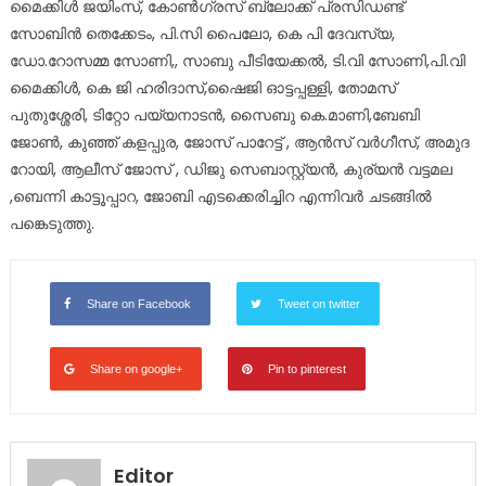
മൈക്കിൾ ജയിംസ്, കോൺഗ്രസ് ബ്ലോക്ക് പ്രസിഡണ്ട്
സോബിൻ തെക്കേടം, പി.സി പൈലോ, കെ പി ദേവസ്യ,
ഡോ.റോസമ്മ സോണി,, സാബു പീടിയേക്കൽ, ടി.വി സോണി,പി.വി
മൈക്കിൾ, കെ ജി ഹരിദാസ്,ഷൈജി ഓട്ടപ്പള്ളി, തോമസ്
പുതുശ്ശേരി, ടിറ്റോ പയ്യനാടൻ, സൈബു കെ.മാണി,ബേബി
ജോൺ, കുഞ്ഞ് കളപ്പുര, ജോസ് പാറേട്ട് , ആൻസ് വർഗീസ്, അമുദ
റോയി, ആലീസ് ജോസ് , ഡിജു സെബാസ്റ്റ്യൻ, കുര്യൻ വട്ടമല
,ബെന്നി കാട്ടൂപ്പാറ, ജോബി എടക്കെരിച്ചിറ എന്നിവർ ചടങ്ങിൽ
പങ്കെടുത്തു.
Share on Facebook
Tweet on twitter
Share on google+
Pin to pinterest
Editor